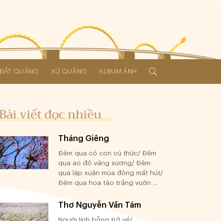
Í ĐẤT QUẢNG
XỨ QUẢNG
ALBUM ẢNH
Bài viết đọc nhiều
Tháng Giêng
Đêm qua có con cú thức/ Đêm
qua ao đỏ váng sương/ Đêm
qua lập xuân mùa đông mất hút/
Đêm qua hoa táo trắng vườn ...
Thơ Nguyễn Văn Tám
Người lính bỗng trở về/