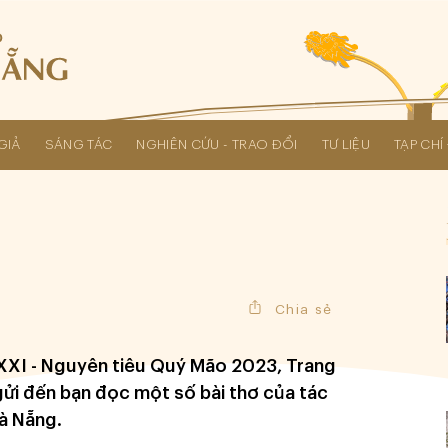
GIẢ
SÁNG TÁC
NGHIÊN CỨU - TRAO ĐỔI
TƯ LIỆU
TẠP CH
Các kỳ Đại hội Liên hiệp Hội
Chia sẻ
XXI - Nguyên tiêu Quý Mão 2023, Trang
ửi đến bạn đọc một số bài thơ của tác
Đà Nẵng.