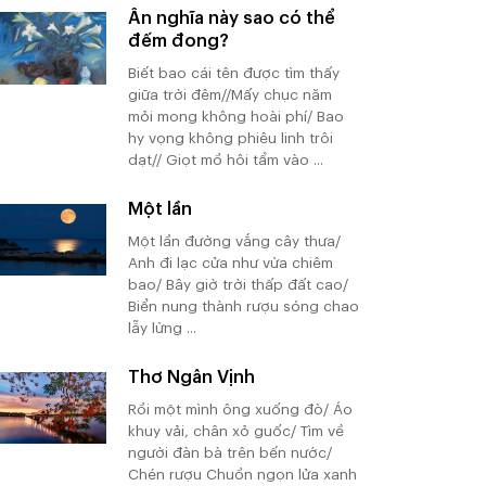
Ân nghĩa này sao có thể
đếm đong?
Biết bao cái tên được tìm thấy
giữa trời đêm//Mấy chục năm
mỏi mong không hoài phí/ Bao
hy vọng không phiêu linh trôi
dạt// Giọt mồ hôi tẩm vào ...
Một lần
Một lần đường vắng cây thưa/
Anh đi lạc cửa như vừa chiêm
bao/ Bây giờ trời thấp đất cao/
Biển nung thành rượu sóng chao
lẫy lừng ...
Thơ Ngân Vịnh
Rồi một mình ông xuống đò/ Áo
khuy vải, chân xỏ guốc/ Tìm về
người đàn bà trên bến nước/
Chén rượu Chuồn ngọn lửa xanh