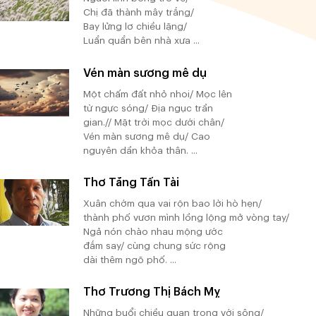
Chị đã thành mây trắng/
Bay lửng lơ chiều lặng/
Luẩn quẩn bên nhà xưa ...
Vén màn sương mê dụ
Một chấm đất nhỏ nhoi/ Mọc lên
từ ngực sóng/ Địa ngục trần
gian.// Mặt trời mọc dưới chân/
Vén màn sương mê dụ/ Cao
nguyên dần khỏa thân. ...
Thơ Tăng Tấn Tài
Xuân chớm qua vai rộn bao lời hò hẹn/
thành phố vươn mình lồng lộng mở vòng tay/
Ngả nón chào nhau mộng ước
đắm say/ cùng chung sức rộng
dài thêm ngõ phố. ...
Thơ Trương Thị Bách Mỵ
Những buổi chiều quan trọng với sông/