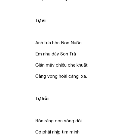
Tự ví
Anh tựa hòn Non Nước
Em như dãy Sơn Trà
Giận mây chiều che khuất
Càng vọng hoài càng xa.
Tự hỏi
Rộn ràng con sóng dội
Có phải nhịp tim mình