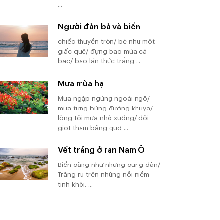
...
Người đàn bà và biển
chiếc thuyền tròn/ bé như một
giấc quê/ đựng bao mùa cá
bạc/ bao lần thức trắng ...
Mưa mùa hạ
Mưa ngập ngừng ngoài ngõ/
mưa tưng bừng đường khuya/
lòng tôi mưa nhỏ xuống/ đôi
giọt thầm bâng quơ ...
Vết trăng ở rạn Nam Ô
Biển căng như những cung đàn/
Trăng ru trên những nỗi niềm
tinh khôi. ...