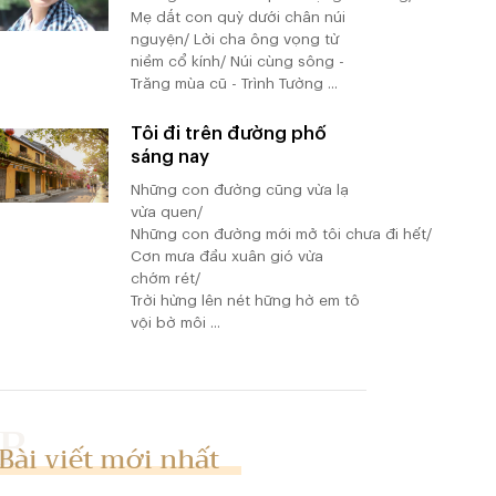
Mẹ dắt con quỳ dưới chân núi
nguyện/ Lời cha ông vọng từ
niềm cổ kính/ Núi cùng sông -
Trăng mùa cũ - Trình Tường ...
Tôi đi trên đường phố
sáng nay
Những con đường cũng vừa lạ
vừa quen/
Những con đường mới mở tôi chưa đi hết/
Cơn mưa đầu xuân gió vừa
chớm rét/
Trời hừng lên nét hững hờ em tô
vội bờ môi ...
Bài viết mới nhất