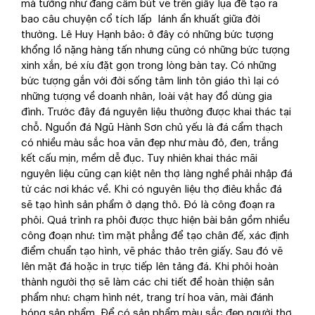
mà tưởng như đang cầm bút vẽ trên giấy lụa để tạo ra
bao câu chuyện cổ tích lấp lánh ẩn khuất giữa đời
thường. Lê Huy Hạnh bảo: ở đây có những bức tượng
khổng lồ nặng hàng tấn nhưng cũng có những bức tượng
xinh xắn, bé xíu đặt gọn trong lòng bàn tay. Có những
bức tượng gắn với đời sống tâm linh tôn giáo thì lại có
những tượng về doanh nhân, loài vật hay đồ dùng gia
đình. Trước đây đá nguyên liệu thường được khai thác tại
chỗ. Nguồn đá Ngũ Hành Sơn chủ yếu là đá cẩm thạch
có nhiều màu sắc hoa văn đẹp như màu đỏ, đen, trắng
kết cấu mịn, mềm dễ đục. Tuy nhiên khai thác mãi
nguyên liệu cũng cạn kiệt nên thợ làng nghề phải nhập đá
từ các nơi khác về. Khi có nguyên liệu thợ điêu khắc đá
sẽ tạo hình sản phẩm ở dạng thô. Đó là công đoạn ra
phôi. Quá trình ra phôi được thực hiện bài bản gồm nhiều
công đoạn như: tìm mặt phẳng để tạo chân đế, xác định
điểm chuẩn tạo hình, vẽ phác thảo trên giấy. Sau đó vẽ
lên mặt đá hoặc in trực tiếp lên tảng đá. Khi phôi hoàn
thành người thợ sẽ làm các chi tiết để hoàn thiện sản
phẩm như: chạm hình nét, trang trí hoa văn, mài đánh
bóng sản phẩm. Để có sản phẩm màu sắc đẹp người thợ