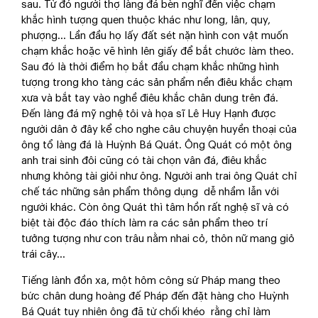
sau. Từ đó người thợ làng đá bèn nghĩ đến việc chạm
khắc hình tượng quen thuộc khác như long, lân, quy,
phượng... Lần đầu họ lấy đất sét nặn hình con vật muốn
chạm khắc hoặc vẽ hình lên giấy để bắt chước làm theo.
Sau đó là thời điểm họ bắt đầu chạm khắc những hình
tượng trong kho tàng các sản phẩm nền điêu khắc chạm
xưa và bắt tay vào nghề điêu khắc chân dung trên đá.
Đến làng đá mỹ nghệ tôi và họa sĩ Lê Huy Hạnh được
người dân ở đây kể cho nghe câu chuyện huyền thoại của
ông tổ làng đá là Huỳnh Bá Quát. Ông Quát có một ông
anh trai sinh đôi cũng có tài chọn vân đá, điêu khắc
nhưng không tài giỏi như ông. Người anh trai ông Quát chỉ
chế tác những sản phẩm thông dụng dễ nhầm lẫn với
người khác. Còn ông Quát thì tâm hồn rất nghệ sĩ và có
biệt tài độc đáo thích làm ra các sản phẩm theo trí
tưởng tượng như con trâu nằm nhai cỏ, thôn nữ mang giỏ
trái cây...
Tiếng lành đồn xa, một hôm công sứ Pháp mang theo
bức chân dung hoàng đế Pháp đến đặt hàng cho Huỳnh
Bá Quát tuy nhiên ông đã từ chối khéo rằng chỉ làm