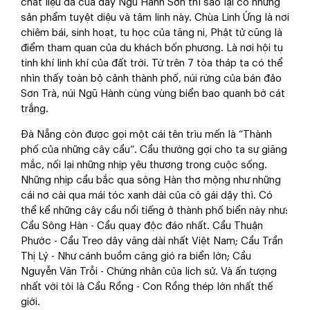
chất liệu đá của dãy Ngũ Hành Sơn thì sao lại có những
sản phẩm tuyệt diệu và tâm linh này. Chùa Linh Ứng là nơi
chiêm bái, sinh hoạt, tu học của tăng ni, Phật tử cũng là
điểm tham quan của du khách bốn phương. Là nơi hội tụ
tinh khí linh khí của đất trời. Từ trên 7 tòa tháp ta có thể
nhìn thấy toàn bộ cảnh thành phố, núi rừng của bán đảo
Sơn Trà, núi Ngũ Hành cùng vùng biển bao quanh bờ cát
trắng.
Đà Nẵng còn được gọi một cái tên trìu mến là “Thành
phố của những cây cầu”. Cầu thường gợi cho ta sự giăng
mắc, nối lại những nhịp yêu thương trong cuộc sống.
Những nhịp cầu bắc qua sông Hàn thơ mộng như những
cái nơ cài qua mái tóc xanh dài của cô gái dậy thì. Có
thể kể những cây cầu nổi tiếng ở thành phố biển này như:
Cầu Sông Hàn - Cầu quay độc đáo nhất. Cầu Thuận
Phước - Cầu Treo dây văng dài nhất Việt Nam; Cầu Trần
Thị Lý - Như cánh buồm căng gió ra biển lớn; Cầu
Nguyễn Văn Trỗi - Chứng nhân của lịch sử. Và ấn tượng
nhất với tôi là Cầu Rồng - Con Rồng thép lớn nhất thế
giới.