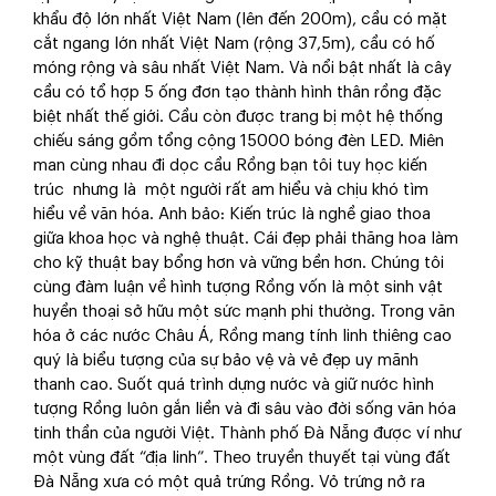
khẩu độ lớn nhất Việt Nam (lên đến 200m), cầu có mặt
cắt ngang lớn nhất Việt Nam (rộng 37,5m), cầu có hố
móng rộng và sâu nhất Việt Nam. Và nổi bật nhất là cây
cầu có tổ hợp 5 ống đơn tạo thành hình thân rồng đặc
biệt nhất thế giới. Cầu còn được trang bị một hệ thống
chiếu sáng gồm tổng cộng 15000 bóng đèn LED. Miên
man cùng nhau đi dọc cầu Rồng bạn tôi tuy học kiến
trúc nhưng là một người rất am hiểu và chịu khó tìm
hiểu về văn hóa. Anh bảo: Kiến trúc là nghề giao thoa
giữa khoa học và nghệ thuật. Cái đẹp phải thăng hoa làm
cho kỹ thuật bay bổng hơn và vững bền hơn. Chúng tôi
cùng đàm luận về hình tượng Rồng vốn là một sinh vật
huyền thoại sở hữu một sức mạnh phi thường. Trong văn
hóa ở các nước Châu Á, Rồng mang tính linh thiêng cao
quý là biểu tượng của sự bảo vệ và vẻ đẹp uy mãnh
thanh cao. Suốt quá trình dựng nước và giữ nước hình
tượng Rồng luôn gắn liền và đi sâu vào đời sống văn hóa
tinh thần của người Việt. Thành phố Đà Nẵng được ví như
một vùng đất “địa linh”. Theo truyền thuyết tại vùng đất
Đà Nẵng xưa có một quả trứng Rồng. Vỏ trứng nở ra