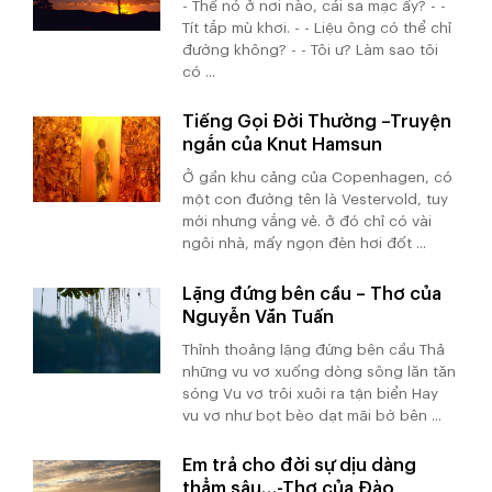
- Thế nó ở nơi nào, cái sa mạc ấy? - -
Tít tắp mù khơi. - - Liệu ông có thể chỉ
đường không? - - Tôi ư? Làm sao tôi
có ...
Tiếng Gọi Đời Thường –Truyện
ngắn của Knut Hamsun
Ở gần khu cảng của Copenhagen, có
một con đường tên là Vestervold, tuy
mới nhưng vắng vẻ. ở đó chỉ có vài
ngôi nhà, mấy ngọn đèn hơi đốt ...
Lặng đứng bên cầu – Thơ của
Nguyễn Văn Tuấn
Thỉnh thoảng lặng đứng bên cầu Thả
những vu vơ xuống dòng sông lăn tăn
sóng Vu vơ trôi xuôi ra tận biển Hay
vu vơ như bọt bèo dạt mãi bờ bên ...
Em trả cho đời sự dịu dàng
thẳm sâu…-Thơ của Đào