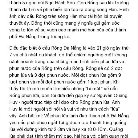
thành 5 ngọn núi Ngũ Hành Sơn. Còn Rồng sau khi trưởng
thành đã tìm về phía biển lớn tạo ra dòng sông Hàn. Hình
ảnh cây cầu Rồng trên sông Hàn như tái hiện lại truyền
thuyết ấy. Đồng thời cũng mang ý nghĩa gửi gắm ước
vọng to lớn về sự vươn cao mạnh mẽ hơn nữa của thành
phố Đà Nẵng trong tương lai.
Điều đặc biệt ở cầu Rồng Đà Nẵng là vào 21 giờ ngày thứ
7 và chủ nhật du khách có thể chiêm ngưỡng một khung
cảnh hoành tráng của những màn trình diễn phun lửa và
phun nước của Rồng trên cầu Rồng. Rồng sẽ có 2 đợt
phun lửa và 3 đợt phun nước. Mỗi đợt phun lửa gồm 9
lượt phun và mỗi đợt phun nước gồm 1 lượt phun. Khi
thấy tôi tò mò muốn tìm hiểu những “bí mật” về cầu
Rồng phun lửa, bạn tôi đưa đến gặp kỹ sư Nguyễn Quang
Huy - người trực tiếp chỉ đạo cho Rồng phun lửa. Anh
Huy là một người sôi nổi và vui vẻ như tính cách “lửa”
vậy. Anh bật mí: Về phun lửa lãnh đạo thành phố Đà Nẵng
yêu cầu phải phun ngắt từng đoạn tạo thành từng quầng
lửa với đường kính từ 2-3m và bay xa từ 8-10m. Quầng
lửa phải đạt tính thẩm mỹ cao, hài hòa với cảnh quan môi