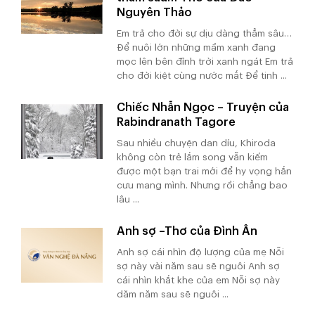
Nguyên Thảo
Em trả cho đời sự dịu dàng thẳm sâu…
Để nuôi lớn những mầm xanh đang
mọc lên bên đỉnh trời xanh ngát Em trả
cho đời kiệt cùng nước mắt Để tinh ...
Chiếc Nhẫn Ngọc – Truyện của
Rabindranath Tagore
Sau nhiều chuyện dan díu, Khiroda
không còn trẻ lắm song vẫn kiếm
được một bạn trai mới để hy vọng hắn
cưu mang mình. Nhưng rồi chẳng bao
lâu ...
Anh sợ –Thơ của Đình Ân
Anh sợ cái nhìn độ lượng của mẹ Nỗi
sợ này vài năm sau sẽ nguôi Anh sợ
cái nhìn khắt khe của em Nỗi sợ này
dăm năm sau sẽ nguôi ...