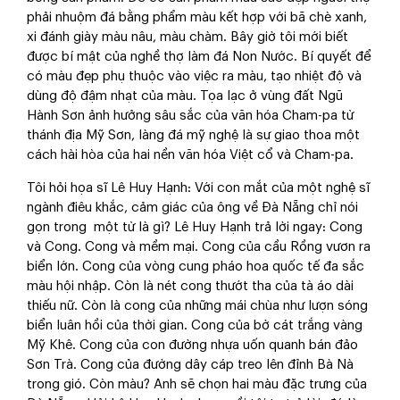
phải nhuộm đá bằng phẩm màu kết hợp với bã chè xanh,
xi đánh giày màu nâu, màu chàm. Bây giờ tôi mới biết
được bí mật của nghề thợ làm đá Non Nước. Bí quyết để
có màu đẹp phụ thuộc vào việc ra màu, tạo nhiệt độ và
dùng độ đậm nhạt của màu. Tọa lạc ở vùng đất Ngũ
Hành Sơn ảnh hưởng sâu sắc của văn hóa Cham-pa từ
thánh địa Mỹ Sơn, làng đá mỹ nghệ là sự giao thoa một
cách hài hòa của hai nền văn hóa Việt cổ và Cham-pa.
Tôi hỏi họa sĩ Lê Huy Hạnh: Với con mắt của một nghệ sĩ
ngành điêu khắc, cảm giác của ông về Đà Nẵng chỉ nói
gọn trong một từ là gì? Lê Huy Hạnh trả lời ngay: Cong
và Cong. Cong và mềm mại. Cong của cầu Rồng vươn ra
biển lớn. Cong của vòng cung pháo hoa quốc tế đa sắc
màu hội nhập. Còn là nét cong thướt tha của tà áo dài
thiếu nữ. Còn là cong của những mái chùa như lượn sóng
biển luân hồi của thời gian. Cong của bờ cát trắng vàng
Mỹ Khê. Cong của con đường nhựa uốn quanh bán đảo
Sơn Trà. Cong của đường dây cáp treo lên đỉnh Bà Nà
trong gió. Còn màu? Anh sẽ chọn hai màu đặc trưng của