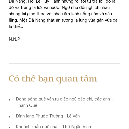
Đà Nẵng. Hỏi Lê Huy Hạnh nhưng rồi tôi tự trả lời: đó là
đỏ và trắng là lửa và nước. Ngỡ như đối nghịch nhau
nhưng lại giao thoa với nhau ấm lạnh nồng nàn và sâu
lắng. Một Đà Nẵng thật ấn tượng lạ lùng vừa gần vừa xa
là thế...
N.N.P
Có thể bạn quan tâm
Dòng sông quê vẫn ru giấc ngủ các chị, các anh –
Thanh Quế
Đình làng Phước Trường - Lê Văn
Khoảnh khắc quê nhà – Thơ Ngân Vịnh