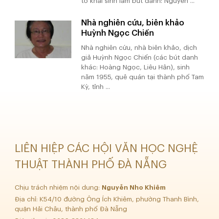
tờ khai sinh làm bút danh: Nguyễn ...
Nhà nghiên cứu, biên khảo
Huỳnh Ngọc Chiến
Nhà nghiên cứu, nhà biên khảo, dịch
giả Huỳnh Ngọc Chiến (các bút danh
khác: Hoàng Ngọc, Liêu Hân), sinh
năm 1955, quê quán tại thành phố Tam
Kỳ, tỉnh ...
LIÊN HIỆP CÁC HỘI VĂN HỌC NGHỆ
THUẬT THÀNH PHỐ ĐÀ NẴNG
Chịu trách nhiệm nội dung:
Nguyễn Nho Khiêm
Địa chỉ: K54/10 đường Ông Ích Khiêm, phường Thanh Bình,
quận Hải Châu, thành phố Đà Nẵng