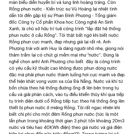
màn biểu diễn huyền bí và lung linh hoàng tráng. Còn
Rồng phun nước - Kiến trúc sư Vũ Hoàng lại nhiệt tình
dẫn tôi đến gặp kỹ sư Phan Đình Phượng - Tổng giám
đốc Công ty Cổ phần Khoa học Công nghệ An Sinh
Xanh, là chủ sở hữu trí tuệ công trình “lắp đặt hệ thống
phun nước ở cầu Rồng”. Tôi thật bất ngờ khi biết nước
Rồng phun cực mạnh, đẹp nhưng giá lại rất rẻ. Anh
Phượng trái với anh Huy là dáng người nhỏ nhẹ, giọng nói
thâm trầm lại có chút gì mềm mại như “nước”. Đúng là
nghề chọn anh! Anh Phượng cho biết đây là công trình
có yêu cầu kỹ thuật cao không được phun dòng nước
đặc mà phải phun nước thành luồng hơi cực mạnh và đẹp
thể hiện khát vọng vươn xa của Đà Nẵng. Nước và khí từ
bồn chứa theo hệ thống đường ống đi lên bên trong tụ
cầu và giải phân cách, vào tụ điều khiển thủy khí qua tiếp
tụ trình diện dưới cổ Rồng tiếp tục theo hệ thống ống lên
thiết bị phun nước ở miệng Rồng. Tôi rất ngạc nhiên khi
biết chi phí cho một đêm Rồng phun nước (tức là một
lần phun trong khoảng thời gian 3 phút tốn khoảng 20m3
nước và tiêu hao 40KWh điện) theo giá nước và giá điện