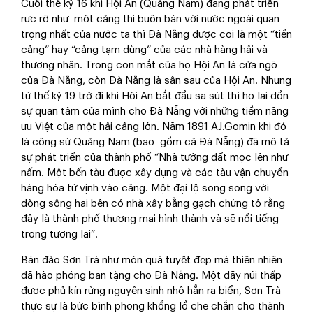
Cuối thế kỷ 16 khi Hội An (Quảng Nam) đang phát triển
rực rỡ như một cảng thị buôn bán với nước ngoài quan
trọng nhất của nước ta thì Đà Nẵng được coi là một “tiền
cảng” hay “cảng tạm dùng” của các nhà hàng hải và
thương nhân. Trong con mắt của họ Hội An là cửa ngõ
của Đà Nẵng, còn Đà Nẵng là sân sau của Hội An. Nhưng
từ thế kỷ 19 trở đi khi Hội An bắt đầu sa sút thì họ lại dồn
sự quan tâm của mình cho Đà Nẵng với những tiềm năng
ưu Việt của một hải cảng lớn. Năm 1891 AJ.Gomin khi đó
là công sứ Quảng Nam (bao gồm cả Đà Nẵng) đã mô tả
sự phát triển của thành phố “Nhà tường đất mọc lên như
nấm. Một bến tàu được xây dựng và các tàu vận chuyển
hàng hóa từ vịnh vào cảng. Một đại lộ song song với
dòng sông hai bên có nhà xây bằng gạch chứng tỏ rằng
đây là thành phố thương mại hình thành và sẽ nổi tiếng
trong tương lai”.
Bán đảo Sơn Trà như món quà tuyệt đẹp mà thiên nhiên
đã hào phóng ban tặng cho Đà Nẵng. Một dãy núi thấp
được phủ kín rừng nguyên sinh nhô hẳn ra biển, Sơn Trà
thực sự là bức bình phong khổng lồ che chắn cho thành