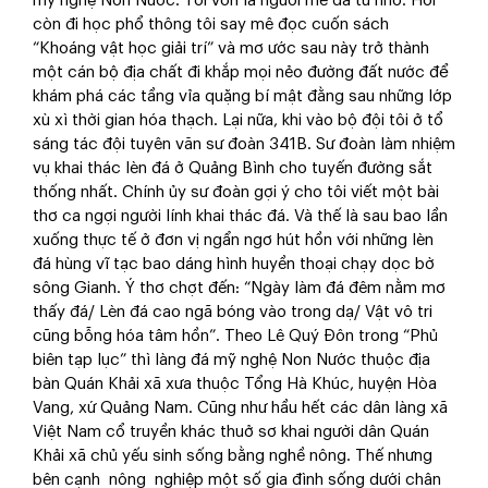
mỹ nghệ Non Nước. Tôi vốn là người mê đá từ nhỏ. Hồi
còn đi học phổ thông tôi say mê đọc cuốn sách
“Khoáng vật học giải trí” và mơ ước sau này trở thành
một cán bộ địa chất đi khắp mọi nẻo đường đất nước để
khám phá các tầng vỉa quặng bí mật đằng sau những lớp
xù xì thời gian hóa thạch. Lại nữa, khi vào bộ đội tôi ở tổ
sáng tác đội tuyên văn sư đoàn 341B. Sư đoàn làm nhiệm
vụ khai thác lèn đá ở Quảng Bình cho tuyến đường sắt
thống nhất. Chính ủy sư đoàn gợi ý cho tôi viết một bài
thơ ca ngợi người lính khai thác đá. Và thế là sau bao lần
xuống thực tế ở đơn vị ngẩn ngơ hút hồn với những lèn
đá hùng vĩ tạc bao dáng hình huyền thoại chạy dọc bờ
sông Gianh. Ý thơ chợt đến: “Ngày làm đá đêm nằm mơ
thấy đá/ Lèn đá cao ngã bóng vào trong dạ/ Vật vô tri
cũng bỗng hóa tâm hồn”. Theo Lê Quý Đôn trong “Phủ
biên tạp lục” thì làng đá mỹ nghệ Non Nước thuộc địa
bàn Quán Khải xã xưa thuộc Tổng Hà Khúc, huyện Hòa
Vang, xứ Quảng Nam. Cũng như hầu hết các dân làng xã
Việt Nam cổ truyền khác thuở sơ khai người dân Quán
Khải xã chủ yếu sinh sống bằng nghề nông. Thế nhưng
bên cạnh nông nghiệp một số gia đình sống dưới chân