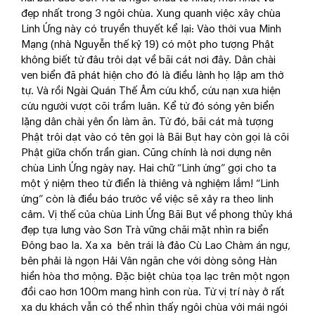
đẹp nhất trong 3 ngôi chùa. Xung quanh việc xây chùa
Linh Ứng này có truyền thuyết kể lại: Vào thời vua Minh
Mạng (nhà Nguyễn thế kỷ 19) có một pho tượng Phật
không biết từ đâu trôi dạt về bãi cát nơi đây. Dân chài
ven biển đã phát hiện cho đó là điều lành họ lập am thờ
tự. Và rồi Ngài Quán Thế Âm cứu khổ, cứu nạn xưa hiện
cứu người vượt cõi trầm luân. Kể từ đó sóng yên biển
lặng dân chài yên ổn làm ăn. Từ đó, bãi cát mà tượng
Phật trôi dạt vào có tên gọi là Bãi Bụt hay còn gọi là cõi
Phật giữa chốn trần gian. Cũng chính là nơi dựng nên
chùa Linh Ứng ngày nay. Hai chữ “Linh ứng” gợi cho ta
một ý niệm theo từ điển là thiêng và nghiệm lắm! “Linh
ứng” còn là điều báo trước về việc sẽ xảy ra theo linh
cảm. Vị thế của chùa Linh Ứng Bãi Bụt về phong thủy khá
đẹp tựa lưng vào Sơn Trà vững chãi mặt nhìn ra biển
Đông bao la. Xa xa bên trái là đảo Cù Lao Chàm án ngự,
bên phải là ngọn Hải Vân ngăn che với dòng sông Hàn
hiền hòa thơ mộng. Đặc biệt chùa tọa lạc trên một ngọn
đồi cao hơn 100m mang hình con rùa. Từ vị trí này ở rất
xa du khách vẫn có thể nhìn thấy ngôi chùa với mái ngói