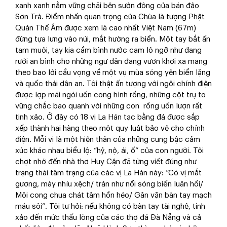
xanh xanh nằm vững chãi bên sườn đông của bán đảo
Sơn Trà. Điểm nhấn quan trọng của Chùa là tượng Phật
Quán Thế Âm được xem là cao nhất Việt Nam (67m)
đứng tựa lưng vào núi, mắt hướng ra biển. Một tay bắt ấn
tam muội, tay kia cầm bình nước cam lộ ngỡ như đang
rưới an bình cho những ngư dân đang vươn khơi xa mang
theo bao lời cầu vọng về một vụ mùa sóng yên biển lặng
và quốc thái dân an. Tôi thật ấn tượng với ngôi chính điện
được lợp mái ngói uốn cong hình rồng, những cột trụ to
vững chắc bao quanh với những con rồng uốn lượn rất
tinh xảo. Ở đây có 18 vị La Hán tạc bằng đá được sắp
xếp thành hai hàng theo một quy luật bảo vệ cho chính
điện. Mỗi vị là một hiện thân của những cung bậc cảm
xúc khác nhau biểu lộ: “hỷ, nộ, ái, ố” của con người. Tôi
chợt nhớ đến nhà thơ Huy Cận đã từng viết đúng như
trạng thái tâm trạng của các vị La Hán này: “Có vị mắt
gương, mày nhíu xệch/ trán như nổi sóng biển luân hồi/
Môi cong chua chát tâm hồn héo/ Gân vặn bàn tay mạch
máu sôi”. Tôi tự hỏi: nếu không có bàn tay tài nghệ, tinh
xảo đến mức thấu lòng của các thợ đá Đà Nẵng và cả