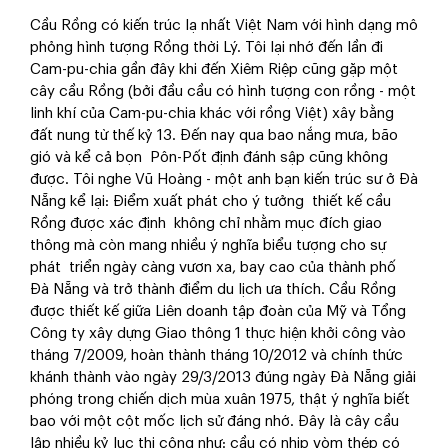
Cầu Rồng có kiến trúc lạ nhất Việt Nam với hình dạng mô
phỏng hình tượng Rồng thời Lý. Tôi lại nhớ đến lần đi
Cam-pu-chia gần đây khi đến Xiêm Riệp cũng gặp một
cây cầu Rồng (bởi đầu cầu có hình tượng con rồng - một
linh khí của Cam-pu-chia khác với rồng Việt) xây bằng
đất nung từ thế kỷ 13. Đến nay qua bao nắng mưa, bão
gió và kể cả bọn Pôn-Pốt định đánh sập cũng không
được. Tôi nghe Vũ Hoàng - một anh bạn kiến trúc sư ở Đà
Nẵng kể lại: Điểm xuất phát cho ý tưởng thiết kế cầu
Rồng được xác định không chỉ nhằm mục đích giao
thông mà còn mang nhiều ý nghĩa biểu tượng cho sự
phát triển ngày càng vươn xa, bay cao của thành phố
Đà Nẵng và trở thành điểm du lịch ưa thích. Cầu Rồng
được thiết kế giữa Liên doanh tập đoàn của Mỹ và Tổng
Công ty xây dựng Giao thông 1 thực hiện khởi công vào
tháng 7/2009, hoàn thành tháng 10/2012 và chính thức
khánh thành vào ngày 29/3/2013 đúng ngày Đà Nẵng giải
phóng trong chiến dịch mùa xuân 1975, thật ý nghĩa biết
bao với một cột mốc lịch sử đáng nhớ. Đây là cây cầu
lập nhiều kỷ lục thi công như: cầu có nhịp vòm thép có