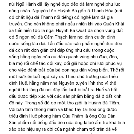
núi Ngũ Hành đã lấy nghề đục đẽo đá làm nghề phụ lúc
nông nhàn. Nguyên tộc Huỳnh Bá gốc ở Thanh Hóa (nơi
có chất liệu đá Thanh nổi tiếng) có nghề làm đá gia
truyền. Cho nên không phải ngẫu nhiên khi vào Quán Khải
xã tiền hiền tộc là ngài Huỳnh Bá Quát đã chọn vùng đất
có 5 ngọn núi đá Cẩm Thạch làm nơi định cư ổn định
cuộc sống lâu dài. Lần đầu các sản phẩm nghề đục đẽo
đá còn rất đơn giản chỉ đáp ứng nhu cầu trong cuộc
sống hằng ngày của cư dân quanh vùng như đục, đẽo,
bia mộ rồi chế tác cối xay, cối giã hoặc chì lưới phục vụ
cho việc đánh bắt của bà con ngư dân vùng biển. Thế rồi
một sự kiện bất ngờ xảy ra. Theo chủ trương của triều
đình Huế, hằng năm nhà Nguyễn tuyển lính thợ vì thế
người thợ làng đá nơi đây lần lượt bị bắt ra Huế và bắt
đầu được tiếp xúc với các sản phẩm bằng đá ở đất kinh
đô này. Trong số đó có một thợ giỏi là Huỳnh Bá Tiêm.
Với bản tính thông minh và khéo tay tài hoa ông được
triều đình Huế phong hàm Cửu Phẩm là ông Cửu Đàn.
Sản phẩm nổi tiếng đầu tiên của ông là bộ ấm trà khá tinh
xảo báo hiệu sự ra đời của ngành chạm trổ trên đá về