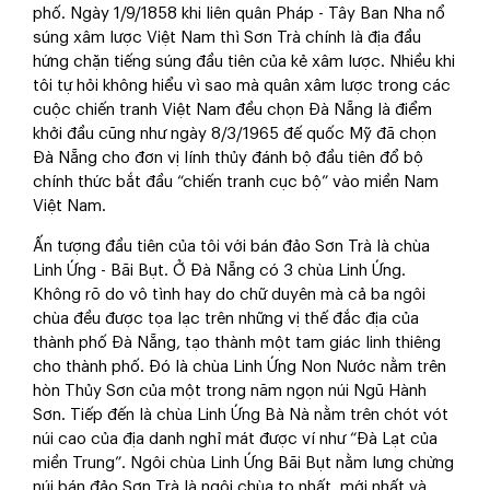
phố. Ngày 1/9/1858 khi liên quân Pháp - Tây Ban Nha nổ
súng xâm lược Việt Nam thì Sơn Trà chính là địa đầu
hứng chặn tiếng súng đầu tiên của kẻ xâm lược. Nhiều khi
tôi tự hỏi không hiểu vì sao mà quân xâm lược trong các
cuộc chiến tranh Việt Nam đều chọn Đà Nẵng là điểm
khởi đầu cũng như ngày 8/3/1965 đế quốc Mỹ đã chọn
Đà Nẵng cho đơn vị lính thủy đánh bộ đầu tiên đổ bộ
chính thức bắt đầu “chiến tranh cục bộ” vào miền Nam
Việt Nam.
Ấn tượng đầu tiên của tôi với bán đảo Sơn Trà là chùa
Linh Ứng - Bãi Bụt. Ở Đà Nẵng có 3 chùa Linh Ứng.
Không rõ do vô tình hay do chữ duyên mà cả ba ngôi
chùa đều được tọa lạc trên những vị thế đắc địa của
thành phố Đà Nẵng, tạo thành một tam giác linh thiêng
cho thành phố. Đó là chùa Linh Ứng Non Nước nằm trên
hòn Thủy Sơn của một trong năm ngọn núi Ngũ Hành
Sơn. Tiếp đến là chùa Linh Ứng Bà Nà nằm trên chót vót
núi cao của địa danh nghỉ mát được ví như “Đà Lạt của
miền Trung”. Ngôi chùa Linh Ứng Bãi Bụt nằm lưng chừng
núi bán đảo Sơn Trà là ngôi chùa to nhất, mới nhất và