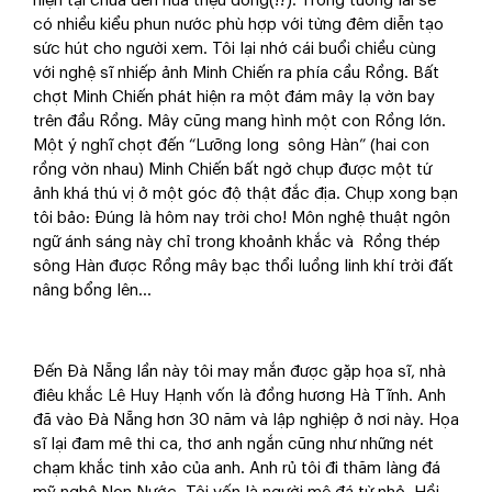
hiện tại chưa đến nửa triệu đồng(!?). Trong tương lai sẽ
có nhiều kiểu phun nước phù hợp với từng đêm diễn tạo
sức hút cho người xem. Tôi lại nhớ cái buổi chiều cùng
với nghệ sĩ nhiếp ảnh Minh Chiến ra phía cầu Rồng. Bất
chợt Minh Chiến phát hiện ra một đám mây lạ vờn bay
trên đầu Rồng. Mây cũng mang hình một con Rồng lớn.
Một ý nghĩ chợt đến “Lưỡng long sông Hàn” (hai con
rồng vờn nhau) Minh Chiến bất ngờ chụp được một tứ
ảnh khá thú vị ở một góc độ thật đắc địa. Chụp xong bạn
tôi bảo: Đúng là hôm nay trời cho! Môn nghệ thuật ngôn
ngữ ánh sáng này chỉ trong khoảnh khắc và Rồng thép
sông Hàn được Rồng mây bạc thổi luồng linh khí trời đất
nâng bổng lên...
Đến Đà Nẵng lần này tôi may mắn được gặp họa sĩ, nhà
điêu khắc Lê Huy Hạnh vốn là đồng hương Hà Tĩnh. Anh
đã vào Đà Nẵng hơn 30 năm và lập nghiệp ở nơi này. Họa
sĩ lại đam mê thi ca, thơ anh ngắn cũng như những nét
chạm khắc tinh xảo của anh. Anh rủ tôi đi thăm làng đá