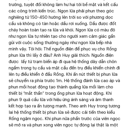
trường, tuyệt đối không làm hư hại tới bề mặt và kết cấu
các công trình kiến trúc. Ngọn lửa phải phun theo góc
nghiêng từ 150-450 hướng lên trời so với phương dọc
cầu và không có tàn hoặc dầu rơi xuống. Dầu được đốt
cháy hoàn toàn tạo ra lửa và khói. Ngọn lửa có màu đỏ
như ngọn lửa tự nhiên tạo cho người xem cảm giác gần
gũi với cuộc sống thường ngày như ngọn lửa bếp nhà
mình vậy. Tôi hỏi: Thế nguồn điện để phục vụ cho Rồng
phun lửa thì lấy ở đâu? Anh Huy giải thích: Nguồn điện
được lấy từ trạm biến áp đi qua hệ thống dây dẫn chôn
ngầm trong tụ cầu và mặt cầu đến trụ điều khiển chính đi
lên tụ điều khiển ở đầu Rồng. Khi ấn nút thiết bị phun lửa
sẽ chuyển ra phía trước 1m. Hệ thống đánh lửa cao áp và
phun mồi hoạt động tạo thành quầng lửa mồi làm cho
thiết bị “mắt thần” trong ống phun lửa hoạt động. Khi
phun 9 quả cầu lửa với hiệu ứng ánh sáng và âm thanh
kết hợp tạo ra ấn tượng mạnh. Theo anh Huy trong tương
lai hệ thống thiết bị phun lửa sẽ được cải tiến theo kiểu
Rồng ngậm ngọc. Khi phun nửa phần trước của viên ngọc
sẽ mở ra và phun xong viên ngọc tự đóng lại thật là một