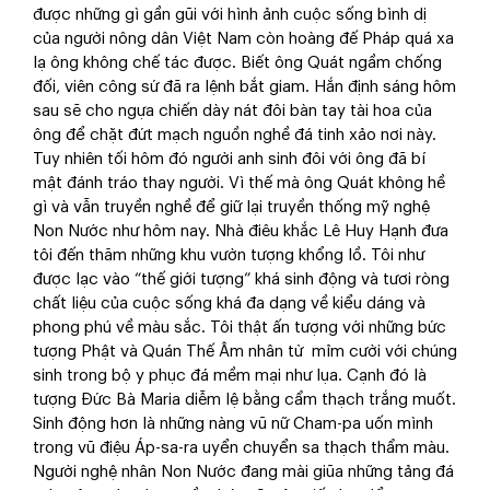
được những gì gần gũi với hình ảnh cuộc sống bình dị
của người nông dân Việt Nam còn hoàng đế Pháp quá xa
lạ ông không chế tác được. Biết ông Quát ngầm chống
đối, viên công sứ đã ra lệnh bắt giam. Hắn định sáng hôm
sau sẽ cho ngựa chiến dày nát đôi bàn tay tài hoa của
ông để chặt đứt mạch nguồn nghề đá tinh xảo nơi này.
Tuy nhiên tối hôm đó người anh sinh đôi với ông đã bí
mật đánh tráo thay người. Vì thế mà ông Quát không hề
gì và vẫn truyền nghề để giữ lại truyền thống mỹ nghệ
Non Nước như hôm nay. Nhà điêu khắc Lê Huy Hạnh đưa
tôi đến thăm những khu vườn tượng khổng lồ. Tôi như
được lạc vào “thế giới tượng” khá sinh động và tươi ròng
chất liệu của cuộc sống khá đa dạng về kiểu dáng và
phong phú về màu sắc. Tôi thật ấn tượng với những bức
tượng Phật và Quán Thế Âm nhân từ mỉm cười với chúng
sinh trong bộ y phục đá mềm mại như lụa. Cạnh đó là
tượng Đức Bà Maria diễm lệ bằng cẩm thạch trắng muốt.
Sinh động hơn là những nàng vũ nữ Cham-pa uốn mình
trong vũ điệu Áp-sa-ra uyển chuyển sa thạch thẩm màu.
Người nghệ nhân Non Nước đang mài giũa những tảng đá