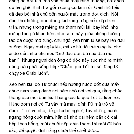
dáng đã bớt ủ rũ mà vẫn chưa mấy bình thường, hai chân
co lên ghế. Bình trà gốm cũng cũ lắm rồi. Gánh hủ tiếu
đã dẹp bởi nhà chú bốn người mất trong đợt dịch. Nỗi
đau khói hương còn đọng lại trong từng nếp xếp trên
trán, nhưng trong miếng trà thơm mùi lài, bay khói nhẹ
mỏng tang ở khúc hẻm nhỏ sớm này, giữa những tường
rào đã được mở tung, chú ngồi yên nhìn lũ sẻ bay lên đậu
xuống. Ngày mai ngày kia, cái xe hủ tiếu sẽ sang lại cho
ai đó cần, như chú nói. “Giờ đâu còn bả nữa đâu mà
bán!”. Nhưng người đàn ông cô độc này sực nhớ ra mình
cũng cần phải sống tiếp: “Chắc qua Tết tui sẽ đăng ký
chạy xe Grab luôn”.
Xéo bên kia, cô Tư chuối nếp nướng nước cốt dừa mấy
chục năm vang danh nơi hẻm nhỏ nói với qua, rằng chắc
tháng sau mới bán lại. Tháng sau là qua Tết ta luôn rồi.
Hàng xóm nói cô Tư vậy mà may, dính F0 mà trở về
được. “Trở về chứ, dễ gì tui bỏ nghề”, tay chống nạnh
ngang hông cười mỉm, hẳn đã nhớ cái hẻm cần có cái
bếp than hồng, mùi chuối nếp chín thơm thì mới đủ bản
sắc, để quyết định rằng chưa thể chết được.