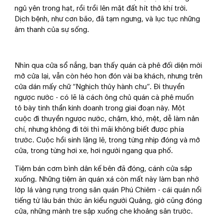
ngủ yên trong hạt, rồi trồi lên mặt đất hít thở khí trời.
Dịch bệnh, như cơn bão, đã tạm ngưng, và lục tục những
âm thanh của sự sống.
Nhìn qua cửa sổ nắng, bạn thấy quán cà phê đối diện mới
mở cửa lại, vẫn còn héo hon đón vài ba khách, nhưng trên
cửa dán mấy chữ “Nghịch thủy hành chu”. Đi thuyền
ngược nước - có lẽ là cách ông chủ quán cà phê muốn
tỏ bày tinh thần kinh doanh trong giai đoạn này. Một
cuộc đi thuyền ngược nước, chậm, khó, mệt, dễ làm nản
chí, nhưng không đi tới thì mãi không biết được phía
trước. Cuộc hồi sinh lặng lẽ, trong từng nhịp đóng và mở
cửa, trong từng hơi xe, hơi người ngang qua phố.
Tiệm bán cơm bình dân kế bên đã đóng, cánh cửa sập
xuống. Những tiệm ăn quán xá còn mất này làm bạn nhớ
lớp lá vàng rụng trong sân quán Phú Chiêm - cái quán nổi
tiếng từ lâu bán thức ăn kiểu người Quảng, giờ cũng đóng
cửa, những mành tre sập xuống che khoảng sân trước.