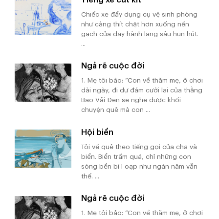
Chiếc xe đẩy dụng cụ vệ sinh phòng
như càng thít chặt hơn xuống nền
gạch của dãy hành lang sâu hun hút.
...
Ngả rẽ cuộc đời
1. Mẹ tôi bảo: “Con về thăm mẹ, ở chơi
dài ngày, đi dự đám cưới lại của thằng
Bao Vải Đen sẽ nghe được khối
chuyện quê mà con ...
Hội biển
Tôi về quê theo tiếng gọi của cha và
biển. Biển trầm quá, chỉ những con
sóng bền bỉ ì oạp như ngàn năm vẫn
thế. ...
Ngả rẽ cuộc đời
1. Mẹ tôi bảo: “Con về thăm mẹ, ở chơi