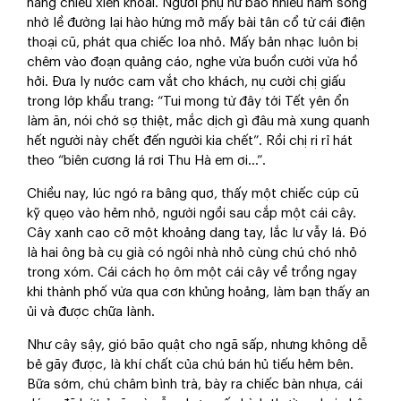
nắng chiều xiên khoai. Người phụ nữ bao nhiêu năm sống
nhờ lề đường lại hào hứng mở mấy bài tân cổ từ cái điện
thoại cũ, phát qua chiếc loa nhỏ. Mấy bản nhạc luôn bị
chêm vào đoạn quảng cáo, nghe vừa buồn cười vừa hồ
hởi. Đưa ly nước cam vắt cho khách, nụ cười chị giấu
trong lớp khẩu trang: “Tui mong từ đây tới Tết yên ổn
làm ăn, nói chớ sợ thiệt, mắc dịch gì đâu mà xung quanh
hết người này chết đến người kia chết”. Rồi chị ri rỉ hát
theo “biên cương lá rơi Thu Hà em ơi…”.
Chiều nay, lúc ngó ra bâng quơ, thấy một chiếc cúp cũ
kỹ quẹo vào hẻm nhỏ, người ngồi sau cắp một cái cây.
Cây xanh cao cỡ một khoảng dang tay, lắc lư vẫy lá. Đó
là hai ông bà cụ già có ngôi nhà nhỏ cùng chú chó nhỏ
trong xóm. Cái cách họ ôm một cái cây về trồng ngay
khi thành phố vừa qua cơn khủng hoảng, làm bạn thấy an
ủi và được chữa lành.
Như cây sậy, gió bão quật cho ngã sấp, nhưng không dễ
bẻ gãy được, là khí chất của chú bán hủ tiếu hẻm bên.
Bữa sớm, chú châm bình trà, bày ra chiếc bàn nhựa, cái