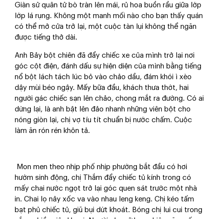
Giàn sử quân tử bò tràn lên mái, rủ hoa buồn rầu giữa lớp
lớp lá rụng. Không một manh mối nào cho bạn thấy quán
có thể mở cửa trở lại, một cuộc tàn lụi không thể ngăn
được tiếng thở dài.
Anh Bảy bột chiên đã đẩy chiếc xe của mình trở lại nơi
góc cột điện, đánh dấu sự hiện diện của mình bằng tiếng
nổ bột lách tách lúc bỏ vào chảo dầu, đám khói ì xèo
dậy mùi béo ngậy. Mấy bữa đầu, khách thưa thớt, hai
người gác chiếc sạn lên chảo, chong mắt ra đường. Có ai
dừng lại, là anh bật lên đảo nhanh những viên bột cho
nóng giòn lại, chị vợ tíu tít chuẩn bị nước chấm. Cuộc
làm ăn rón rén khôn tả.
Mon men theo nhịp phố nhịp phường bắt đầu có hơi
hướm sinh động, chị Thắm đẩy chiếc tủ kính trong có
mấy chai nước ngọt trở lại góc quen sát trước một nhà
in. Chai lọ nảy xốc va vào nhau leng keng. Chị kéo tấm
bạt phủ chiếc tủ, giũ bụi dứt khoát. Bóng chị lui cui trong