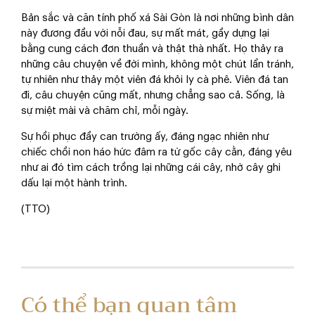
Bản sắc và căn tính phố xá Sài Gòn là nơi những bình dân
này đương đầu với nỗi đau, sự mất mát, gầy dựng lại
bằng cung cách đơn thuần và thật thà nhất. Họ thảy ra
những câu chuyện về đời mình, không một chút lẩn tránh,
tự nhiên như thảy một viên đá khỏi ly cà phê. Viên đá tan
đi, câu chuyện cũng mất, nhưng chẳng sao cả. Sống, là
sự miệt mài và chăm chỉ, mỗi ngày.
Sự hồi phục đầy can trường ấy, đáng ngạc nhiên như
chiếc chồi non háo hức đâm ra từ gốc cây cằn, đáng yêu
như ai đó tìm cách trồng lại những cái cây, nhờ cây ghi
dấu lại một hành trình.
(TTO)
Có thể bạn quan tâm