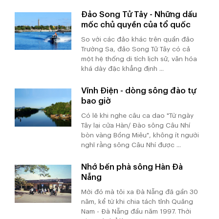
Đảo Song Tử Tây - Những dấu
mốc chủ quyền của tổ quốc
So với các đảo khác trên quần đảo
Trường Sa, đảo Song Tử Tây có cả
một hệ thống di tích lịch sử, văn hóa
khá dày đặc khẳng định ...
Vĩnh Điện - dòng sông đào tự
bao giờ
Có lẽ khi nghe câu ca dao "Từ ngày
Tây lại cửa Hàn/ Đào sông Câu Nhí
bòn vàng Bồng Miêu", không ít người
nghĩ rằng sông Câu Nhí được ...
Nhớ bến phà sông Hàn Đà
Nẵng
Mới đó mà tôi xa Đà Nẵng đã gần 30
năm, kể từ khi chia tách tỉnh Quảng
Nam - Đà Nẵng đầu năm 1997. Thời