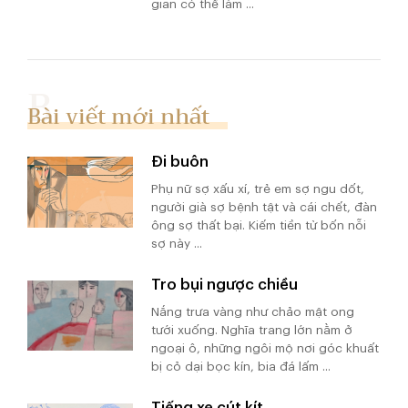
gian có thể làm ...
Bài viết mới nhất
Đi buôn
Phụ nữ sợ xấu xí, trẻ em sợ ngu dốt,
người già sợ bệnh tật và cái chết, đàn
ông sợ thất bại. Kiếm tiền từ bốn nỗi
sợ này ...
Tro bụi ngược chiều
Nắng trưa vàng như chảo mật ong
tưới xuống. Nghĩa trang lớn nằm ở
ngoại ô, những ngôi mộ nơi góc khuất
bị cỏ dại bọc kín, bia đá lấm ...
Tiếng xe cút kít