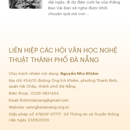
dài ngày, đi dự đám cưới lại của thằng
Bao Vải Đen sẽ nghe được khối
chuyện quê mà con ...
LIÊN HIỆP CÁC HỘI VĂN HỌC NGHỆ
THUẬT THÀNH PHỐ ĐÀ NẴNG
Chịu trách nhiệm nội dung:
Nguyễn Nho Khiêm
Địa chỉ: K54/10 đường Ông Ích Khiêm, phường Thanh Bình,
quận Hải Châu, thành phố Đà Nẵng
Điện thoại : 0236-3821434
Email:
lhvhntdanang@gmail.com
Website: vannghedanang.org.vn
Giấy phép số 479/GP-STTTT Sở Thông tin và Truyền thông
cấp ngày 22/05/2020