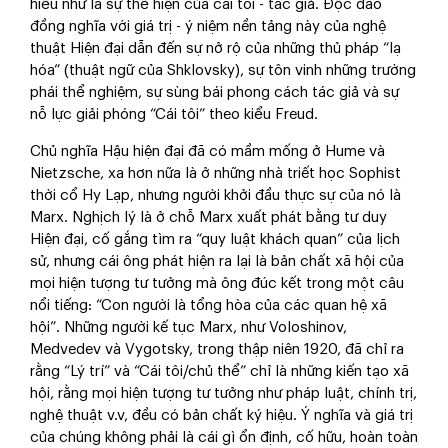
hiểu như là sự thể hiện của cái tôi - tác giả. Độc đáo
đồng nghĩa với giá trị - ý niệm nền tảng này của nghệ
thuật Hiện đại dẫn đến sự nở rộ của những thủ pháp “lạ
hóa” (thuật ngữ của Shklovsky), sự tôn vinh những trường
phái thể nghiệm, sự sùng bái phong cách tác giả và sự
nỗ lực giải phóng “Cái tôi” theo kiểu Freud.
Chủ nghĩa Hậu hiện đại đã có mầm mống ở Hume và
Nietzsche, xa hơn nữa là ở những nhà triết học Sophist
thời cổ Hy Lạp, nhưng người khởi đầu thực sự của nó là
Marx. Nghịch lý là ở chỗ Marx xuất phát bằng tư duy
Hiện đại, cố gắng tìm ra “quy luật khách quan” của lịch
sử, nhưng cái ông phát hiện ra lại là bản chất xã hội của
mọi hiện tượng tư tưởng mà ông đúc kết trong một câu
nổi tiếng: “Con người là tổng hòa của các quan hệ xã
hội”. Những người kế tục Marx, như Voloshinov,
Medvedev và Vygotsky, trong thập niên 1920, đã chỉ ra
rằng “Lý trí” và “Cái tôi/chủ thể” chỉ là những kiến tạo xã
hội, rằng mọi hiện tượng tư tưởng như pháp luật, chính trị,
nghệ thuật v.v, đều có bản chất ký hiệu. Ý nghĩa và giá trị
của chúng không phải là cái gì ổn định, cố hữu, hoàn toàn