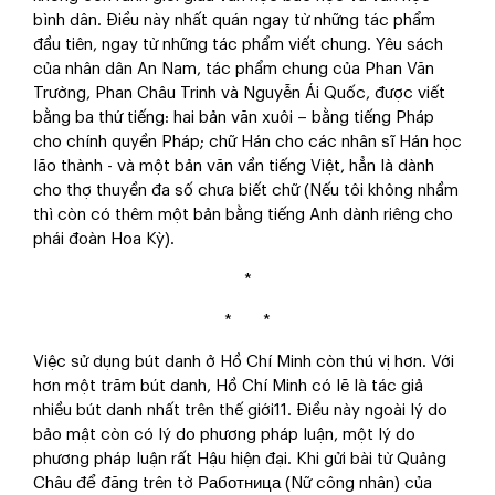
bình dân. Điều này nhất quán ngay từ những tác phẩm
đầu tiên, ngay từ những tác phẩm viết chung. Yêu sách
của nhân dân An Nam, tác phẩm chung của Phan Văn
Trường, Phan Châu Trinh và Nguyễn Ái Quốc, được viết
bằng ba thứ tiếng: hai bản văn xuôi – bằng tiếng Pháp
cho chính quyền Pháp; chữ Hán cho các nhân sĩ Hán học
lão thành - và một bản văn vần tiếng Việt, hẳn là dành
cho thợ thuyền đa số chưa biết chữ (Nếu tôi không nhầm
thì còn có thêm một bản bằng tiếng Anh dành riêng cho
phái đoàn Hoa Kỳ).
*
* *
Việc sử dụng bút danh ở Hồ Chí Minh còn thú vị hơn. Với
hơn một trăm bút danh, Hồ Chí Minh có lẽ là tác giả
nhiều bút danh nhất trên thế giới11. Điều này ngoài lý do
bảo mật còn có lý do phương pháp luận, một lý do
phương pháp luận rất Hậu hiện đại. Khi gửi bài từ Quảng
Châu để đăng trên tờ Работница (Nữ công nhân) của