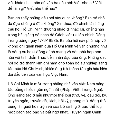
viết khác nhau căn cứ vào ba câu hỏi: Viết cho ai? Viết
để làm gì? Viết như thế nào?
Bạn có thấy những câu hỏi này quen không? Bạn có nhớ
đã đọc chúng ở đâu không? Xin thưa, đó chính là những
câu hỏi Hồ Chí Minh thường nhắc đi nhắc lại, chẳng hạn
trong bài giảng có nhan đề Cách viết tại lớp chỉnh Đảng
Trung ương ngày 17-8-19535. Ba câu hỏi này phù hợp với
không chỉ quan niệm của Hồ Chí Minh về văn chương như
là công cụ hoạt động cách mạng và còn phù hợp hơn
nữa với tinh thần Thực tiễn nhân đạo của ông. Những câu
hỏi đó trở thành kim chỉ nam cho toàn bộ sự nghiệp sáng
tác của Hồ Chí Minh, khiến ông trở thành tác giả hậu hiện
đại đầu tiên của văn học Việt Nam.
Hồ Chí Minh là một trong những nhà văn Việt Nam sáng
tác bằng nhiều ngôn ngữ nhất (Pháp, Việt, Trung, Nga).
Ông sáng tác ở hầu như mọi thể loại (thơ, vè, câu đối, ký,
truyện ngắn, truyện dài, kịch, hồi ký, phóng sự), đồng thời
cũng là người hòa trộn và xóa bỏ ranh giới các thể loại
một cách táo bạo và bất ngờ nhất. Truyện ngắn Cảnh