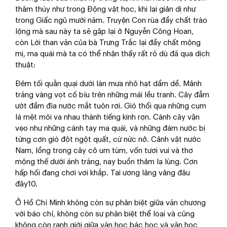
thâm thúy như trong Động vật học, khi lại giản dị như
trong Giấc ngủ mười năm. Truyện Con rùa đầy chất trào
lộng mà sau này ta sẽ gặp lại ở Nguyễn Công Hoan,
còn Lời than vãn của bà Trưng Trắc lại đầy chất mộng
mị, ma quái mà ta có thể nhận thấy rất rõ dù đã qua dịch
thuật:
Đêm tối quằn quại dưới làn mưa nhỏ hạt dầm dề. Mảnh
trăng vàng vọt cố bíu trên những mái lều tranh. Cây đẫm
ướt đầm đìa nước mắt tuôn rơi. Gió thổi qua những cụm
lá mệt mỏi va nhau thành tiếng kinh rợn. Cành cây vặn
vẹo như những cánh tay ma quái, và những đám nước bị
từng cơn gió đột ngột quất, cứ nức nở. Cảnh vật nước
Nam, lồng trong cây cỏ um tùm, vốn tươi vui và thơ
mộng thế dưới ánh trăng, nay buồn thảm lạ lùng. Cơn
hấp hối đang chơi vơi khắp. Tai ương lảng vảng đâu
đây10.
Ở Hồ Chí Minh không còn sự phân biệt giữa văn chương
với báo chí, không còn sự phân biệt thể loại và cũng
không còn ranh giới giữa văn học bác học và văn học