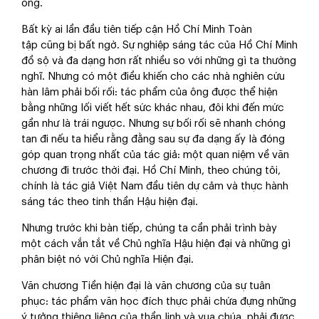
ông.
Bất kỳ ai lần đầu tiên tiếp cận Hồ Chí Minh Toàn
tập cũng bị bất ngờ. Sự nghiệp sáng tác của Hồ Chí Minh
đồ sộ và đa dạng hơn rất nhiều so với những gì ta thường
nghĩ. Nhưng có một điều khiến cho các nhà nghiên cứu
hàn lâm phải bối rối: tác phẩm của ông được thể hiện
bằng những lối viết hết sức khác nhau, đôi khi đến mức
gần như là trái ngược. Nhưng sự bối rối sẽ nhanh chóng
tan đi nếu ta hiểu rằng đằng sau sự đa dạng ấy là đóng
góp quan trọng nhất của tác giả: một quan niệm về văn
chương đi trước thời đại. Hồ Chí Minh, theo chúng tôi,
chính là tác giả Việt Nam đầu tiên dự cảm và thực hành
sáng tác theo tinh thần Hậu hiện đại.
Nhưng trước khi bàn tiếp, chúng ta cần phải trình bày
một cách vắn tắt về Chủ nghĩa Hậu hiện đại và những gì
phân biệt nó với Chủ nghĩa Hiện đại.
Văn chương Tiền hiện đại là văn chương của sự tuân
phục: tác phẩm văn học đích thực phải chứa đựng những
ý tưởng thiêng liêng của thần linh và vua chúa, phải được