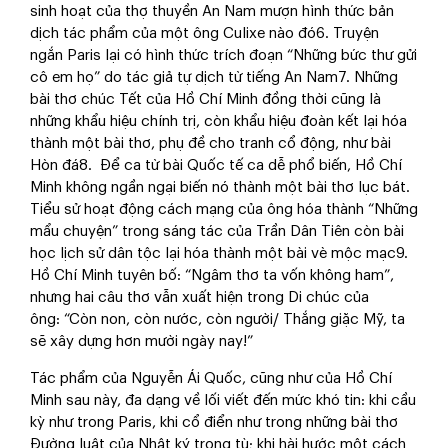
sinh hoạt của thợ thuyền An Nam mượn hình thức bản
dịch tác phẩm của một ông Culixe nào đó6. Truyện
ngắn Paris lại có hình thức trích đoạn “Những bức thư gửi
cô em họ” do tác giả tự dịch từ tiếng An Nam7. Những
bài thơ chúc Tết của Hồ Chí Minh đồng thời cũng là
những khẩu hiệu chính trị, còn khẩu hiệu đoàn kết lại hóa
thành một bài thơ, phụ đề cho tranh cổ động, như bài
Hòn đá8. Để ca từ bài Quốc tế ca dễ phổ biến, Hồ Chí
Minh không ngần ngại biến nó thành một bài thơ lục bát.
Tiểu sử hoạt động cách mạng của ông hóa thành “Những
mẩu chuyện” trong sáng tác của Trần Dân Tiên còn bài
học lịch sử dân tộc lại hóa thành một bài vè mộc mạc9.
Hồ Chí Minh tuyên bố: “Ngâm thơ ta vốn không ham”,
nhưng hai câu thơ vẫn xuất hiện trong Di chúc của
ông: “Còn non, còn nước, còn người/ Thắng giặc Mỹ, ta
sẽ xây dựng hơn mười ngày nay!”
Tác phẩm của Nguyễn Ái Quốc, cũng như của Hồ Chí
Minh sau này, đa dạng về lối viết đến mức khó tin: khi cầu
kỳ như trong Paris, khi cổ điển như trong những bài thơ
Đường luật của Nhật ký trong tù; khi hài hước một cách