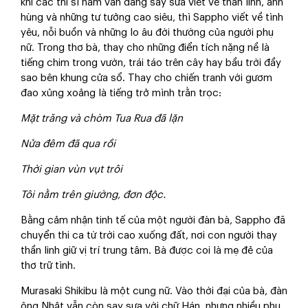
khi các thi sĩ nam vẫn đang say sưa viết về thần linh, anh
hùng và những tư tưởng cao siêu, thì Sappho viết về tình
yêu, nỗi buồn và những lo âu đời thường của người phụ
nữ. Trong thơ bà, thay cho những điển tích nặng nề là
tiếng chim trong vườn, trái táo trên cây hay bầu trời đầy
sao bên khung cửa sổ. Thay cho chiến tranh với gươm
đao xủng xoảng là tiếng trở mình trằn trọc:
Mặt trăng và chòm Tua Rua đã lặn
Nửa đêm đã qua rồi
Thời gian vùn vụt trôi
Tôi nằm trên giường, đơn độc.
Bằng cảm nhận tinh tế của một người đàn bà, Sappho đã
chuyển thi ca từ trời cao xuống đất, nơi con người thay
thần linh giữ vị trí trung tâm. Bà được coi là mẹ đẻ của
thơ trữ tình.
Murasaki Shikibu là một cung nữ. Vào thời đại của bà, đàn
ông Nhật vẫn còn say sưa với chữ Hán, nhưng nhiều phụ