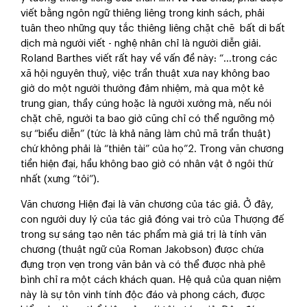
viết bằng ngôn ngữ thiêng liêng trong kinh sách, phải
tuân theo những quy tắc thiêng liêng chặt chẽ bất di bất
dịch mà người viết - nghệ nhân chỉ là người diễn giải.
Roland Barthes viết rất hay về vấn đề này: “…trong các
xã hội nguyên thuỷ, việc trần thuật xưa nay không bao
giờ do một người thường đảm nhiệm, mà qua một kẻ
trung gian, thầy cúng hoặc là người xướng mà, nếu nói
chặt chẽ, người ta bao giờ cũng chỉ có thể ngưỡng mộ
sự “biểu diễn” (tức là khả năng làm chủ mã trần thuật)
chứ không phải là “thiên tài” của họ”2. Trong văn chương
tiền hiện đại, hầu không bao giờ có nhân vật ở ngôi thứ
nhất (xưng “tôi”).
Văn chương Hiện đại là văn chương của tác giả. Ở đây,
con người duy lý của tác giả đóng vai trò của Thượng đế
trong sự sáng tạo nên tác phẩm mà giá trị là tính văn
chương (thuật ngữ của Roman Jakobson) được chứa
đựng trọn vẹn trong văn bản và có thể được nhà phê
bình chỉ ra một cách khách quan. Hệ quả của quan niệm
này là sự tôn vinh tính độc đáo và phong cách, được