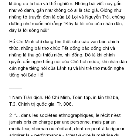
không có lạ hóa và thể nghiệm. Những bài viết này gần
như vô danh, gần như không có ai là tác giả. Giống như
những tờ truyền đơn lá của Lê Lợi và Nguyễn Trãi, chúng
dường như muốn nói rằng: “Đây là lời của của nhân dân,
đây là lời sông núi!”
Hồ Chí Minh chỉ dùng tên thật cho các văn bản chính
thức, những bài thơ chúc Tết đồng bào đồng chí và
những lá thư gửi thiếu niên, nhi đồng. Đó là khi chính
quyền cần nghe tiếng nói của Chủ tịch nước, khi nhân dân
cần nghe tiếng nói của Lãnh tụ và khi trẻ thơ muốn nghe
tiếng nói Bác Hồ.
_______
1 Nam Trân dịch. Hồ Chí Minh, Toàn tập, in lần thứ ba,
T.3. Chính trị quốc gia, Tr. 306.
2 “… dans les sociétés ethnographiques, le récit n’est
jamais pris en charge par une personne, mais par un
mediateur, shaman ou récitant, dont on peut à la rigueur
admirer la « performance » (c’est-à-dire la maitrise du