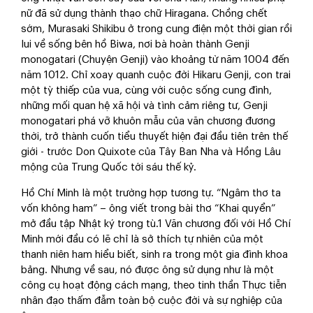
nữ đã sử dụng thành thạo chữ Hiragana. Chồng chết
sớm, Murasaki Shikibu ở trong cung điện một thời gian rồi
lui về sống bên hồ Biwa, nơi bà hoàn thành Genji
monogatari (Chuyện Genji) vào khoảng từ năm 1004 đến
năm 1012. Chỉ xoay quanh cuộc đời Hikaru Genji, con trai
một tỳ thiếp của vua, cùng với cuộc sống cung đình,
những mối quan hệ xã hội và tình cảm riêng tư, Genji
monogatari phá vỡ khuôn mẫu của văn chương đương
thời, trở thành cuốn tiểu thuyết hiện đại đầu tiên trên thế
giới - trước Don Quixote của Tây Ban Nha và Hồng Lâu
mộng của Trung Quốc tới sáu thế kỷ.
Hồ Chí Minh là một trường hợp tương tự. “Ngâm thơ ta
vốn không ham” – ông viết trong bài thơ “Khai quyển”
mở đầu tập Nhật ký trong tù.1 Văn chương đối với Hồ Chí
Minh mới đầu có lẽ chỉ là sở thích tự nhiên của một
thanh niên ham hiểu biết, sinh ra trong một gia đình khoa
bảng. Nhưng về sau, nó được ông sử dụng như là một
công cụ hoạt động cách mạng, theo tinh thần Thực tiễn
nhân đạo thấm đẫm toàn bộ cuộc đời và sự nghiệp của