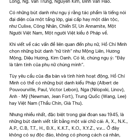
Long, Ng. Văn Trung, Nguyễn Kim, Đinh Văn Hảo.
Có những bút danh như ngụ ý rằng tác phẩm là tiếng nói
đại diện của một tầng lớp, giai cấp hay một dân tộc,
như Culixe, Công Nhân, Chiến Sĩ, Un Annamite, Một
Người Việt Nam, Một người Việt kiều ở Pháp về.
Khi viết về các vấn đề liên quan đến phụ nữ, Hồ Chí Minh
chọn những bút danh “nữ tính” như Mộng Liên, Hương
Mộng, Diệu Hương, Kim Oanh. Có lẽ, chúng ngụ ý: “Đây
là tâm tình của phụ nữ chúng mình”.
Tùy yêu cầu của địa bàn và tình hình hoạt động, Hồ Chí
Minh có thể có những bút danh kiểu Pháp (Albert de
Pouvourville, Paul, Victor Lebon), Nga (Nilopxki, Linov),
Anh - Mỹ (Newman, Jean Fort), Trung Quốc (Wang, Lee)
hay Việt Nam (Thầu Chín, Già Thu).
Nhưng nhiều nhất, đặc biệt trong giai đoạn sau 1945, là
những bút danh viết tắt bằng một vài chữ cái: A, X., N.K.,
A.P., C.B, T.T., H., Đ.X., K.K.T., K.O., X.Y.Z., v.v… Ở đây
không có sự độc đáo, không có phong cách cá nhân,