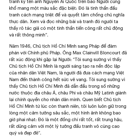
tranh ký tên anh Nguyễn Ái Quốc trên báo Người cùng
khổ mang một màu sắc đặc biệt: Đó là tinh thần đấu
tranh cách mạng triệt để và quyết tâm chống chủ nghĩa
thực dân. Xem và đọc những bài và tranh đó người ta
thấy rõ tác giả có một tinh thần tiến công rất chủ động
và rất thông minh”.
Năm 1946, Chủ tịch Hồ Chí Minh sang Pháp để đàm
phán với Chính phủ Pháp. Ông Max Clainvill Bloncourt đã
rất xúc động khi gặp lại Người: “Tôi sung sướng vì thấy
Chủ tịch Hồ Chí Minh là người sáng tạo ra nền độc lập
của nhân dân Việt Nam, là người đã đưa cách mạng Việt
Nam đến thành công hết sức vẻ vang. Tôi sung sướng vì
thấy Chủ tịch Hồ Chí Minh đã dẫn đầu trong số những
nước thuộc địa châu Á, châu Phi và châu Mỹ Latinh giành
lại chính quyền cho nhân dân mình. Quen biết Chủ tịch
Hồ Chí Minh từ lúc còn thanh niên, tôi luôn luôn giữ trong
lòng một cảm tưởng sâu sắc, một hình ảnh không bao
giờ phai nhạt: Đó là một đồng chí rất tốt, rất trung hậu,
rất dũng cảm với một lý tưởng đấu tranh vô cùng cao
quý và đẹp đẽ”.