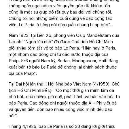
không ngần ngại nói ra việc quyên góp rất khiêm tốn
cũng là một sự giúp đỡ rất quý báu đối với chúng tôi.
Chúng tôi nói những điểm cuối cùng về các cộng tác
viên. Le Paria là tiếng nói của quần chúng bị áp bức”.
Năm 1923, tại Liên Xô, phóng viên Osip Mandelstam của
tạp chí “Ngọn lửa nhỏ” đã được Chủ tịch Hồ Chí Minh
giới thiệu tóm tắt về tờ báo Le Paria: “Hiện nay, ở Paris,
một nhóm các đồng chí từ các nước thuộc địa của
Pháp, 5-6 người Nam kỳ, Sudan, Madagascar, Haiti đang
xuất bản tờ báo Le Paria để chống lại chính sách thuộc
địa của Pháp”.
Tại Đại hội lần thứ II Hội Nhà báo Việt Nam (4/1959), Chủ
tịch Hồ Chí Minh kể lại: “Có một thời gian mình làm cả
chủ bút, chủ nhiệm, giữ quỹ, phát hành và bán báo của tờ
báo Paria. Các đồng chí người thuộc địa Á – Phi viết bài
và quyên tiền, còn bao nhiêu công việc mình đều bao
hết”.
Tháng 4/1926, báo Le Paria ra số 38 đăng lời giới thiệu