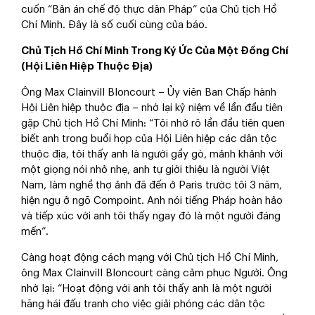
cuốn “Bản án chế độ thực dân Pháp” của Chủ tịch Hồ
Chí Minh. Đây là số cuối cùng của báo.
Chủ Tịch Hồ Chí Minh Trong Ký Ức Của Một Đồng Chí
(Hội Liên Hiệp Thuộc Địa)
Ông Max Clainvill Bloncourt – Ủy viên Ban Chấp hành
Hội Liên hiệp thuộc địa – nhớ lại kỷ niệm về lần đầu tiên
gặp Chủ tịch Hồ Chí Minh: “Tôi nhớ rõ lần đầu tiên quen
biết anh trong buổi họp của Hội Liên hiệp các dân tộc
thuộc địa, tôi thấy anh là người gầy gò, mảnh khảnh với
một giọng nói nhỏ nhẹ, anh tự giới thiệu là người Việt
Nam, làm nghề thợ ảnh đã đến ở Paris trước tôi 3 năm,
hiện ngụ ở ngõ Compoint. Anh nói tiếng Pháp hoàn hảo
và tiếp xúc với anh tôi thấy ngay đó là một người đáng
mến”.
Càng hoạt động cách mạng với Chủ tịch Hồ Chí Minh,
ông Max Clainvill Bloncourt càng cảm phục Người. Ông
nhớ lại: “Hoạt động với anh tôi thấy anh là một người
hăng hái đấu tranh cho việc giải phóng các dân tộc