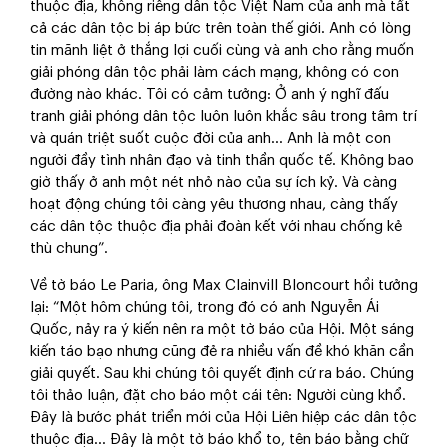
thuộc địa, không riêng dân tộc Việt Nam của anh mà tất
cả các dân tộc bị áp bức trên toàn thế giới. Anh có lòng
tin mãnh liệt ở thắng lợi cuối cùng và anh cho rằng muốn
giải phóng dân tộc phải làm cách mạng, không có con
đường nào khác. Tôi có cảm tưởng: Ở anh ý nghĩ đấu
tranh giải phóng dân tộc luôn luôn khắc sâu trong tâm trí
và quán triệt suốt cuộc đời của anh… Anh là một con
người đầy tình nhân đạo và tinh thần quốc tế. Không bao
giờ thấy ở anh một nét nhỏ nào của sự ích kỷ. Và càng
hoạt động chúng tôi càng yêu thương nhau, càng thấy
các dân tộc thuộc địa phải đoàn kết với nhau chống kẻ
thù chung”.
Về tờ báo Le Paria, ông Max Clainvill Bloncourt hồi tưởng
lại: “Một hôm chúng tôi, trong đó có anh Nguyễn Ái
Quốc, nảy ra ý kiến nên ra một tờ báo của Hội. Một sáng
kiến táo bạo nhưng cũng đẻ ra nhiều vấn đề khó khăn cần
giải quyết. Sau khi chúng tôi quyết định cứ ra báo. Chúng
tôi thảo luận, đặt cho báo một cái tên: Người cùng khổ.
Đây là bước phát triển mới của Hội Liên hiệp các dân tộc
thuộc địa… Đây là một tờ báo khổ to, tên báo bằng chữ