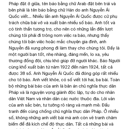
Pháp đặt ở giữa, tên báo bằng chữ Arab đặt bên trái và
bên phải là tên báo bằng chữ Hán do anh Nguyễn Ái
Quốc viết… Nhiều lần anh Nguyễn Ái Quốc được cử phụ
trách chữa bài vở và xuất bản nhiều số báo. Anh tốt và
có tinh thần tương trợ, cho nên có những lần đến lượt
chúng tôi phải đi trông nom việc ra báo, nhưng thấy
chúng tôi bận việc hoặc mắc chuyện gia đình, anh
Nguyễn đã xung phong đi làm thay cho chúng tôi. Đấy là
một người bạn tốt, nhẹ nhàng, đáng mến, lo xa, yêu
thương đồng đội, chịu khó giúp đỡ người khác. Báo Người
cùng khổ xuất bản từ năm 1922 đến năm 1924, tất cả
được 38 số. Anh Nguyễn Ái Quốc đã đóng góp rất nhiều
cho tờ báo. Anh viết khỏe, có số viết tới hai, ba bài. Toàn
bộ những bài báo của anh là bản án chủ nghĩa thực dân
Pháp và là nguyện vọng giành độc lập, tự do cho nhân
dân Việt Nam và nhân dân các nước thuộc địa. Lời văn
của anh sắc bén, tư tưởng rõ ràng và mạnh mẽ: Đấu
tranh đến cùng chống chủ nghĩa thực dân Pháp. Ở nhiều
số, không những anh viết bài mà anh còn vẽ tranh châm
biếm để đả kích chế độ thực dân. Tất cả những bài và