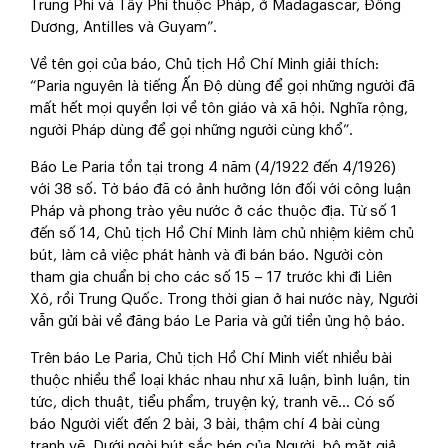
Trung Phi và Tây Phi thuộc Pháp, ở Madagascar, Đông
Dương, Antilles và Guyam”.
Về tên gọi của báo, Chủ tịch Hồ Chí Minh giải thích:
“Paria nguyên là tiếng Ấn Độ dùng để gọi những người đã
mất hết mọi quyền lợi về tôn giáo và xã hội. Nghĩa rộng,
người Pháp dùng để gọi những người cùng khổ”.
Báo Le Paria tồn tại trong 4 năm (4/1922 đến 4/1926)
với 38 số. Tờ báo đã có ảnh hưởng lớn đối với công luận
Pháp và phong trào yêu nước ở các thuộc địa. Từ số 1
đến số 14, Chủ tịch Hồ Chí Minh làm chủ nhiệm kiêm chủ
bút, làm cả việc phát hành và đi bán báo. Người còn
tham gia chuẩn bị cho các số 15 – 17 trước khi đi Liên
Xô, rồi Trung Quốc. Trong thời gian ở hai nước này, Người
vẫn gửi bài về đăng báo Le Paria và gửi tiền ủng hộ báo.
Trên báo Le Paria, Chủ tịch Hồ Chí Minh viết nhiều bài
thuộc nhiều thể loại khác nhau như xã luận, bình luận, tin
tức, dịch thuật, tiểu phẩm, truyện ký, tranh vẽ… Có số
báo Người viết đến 2 bài, 3 bài, thậm chí 4 bài cùng
tranh vẽ. Dưới ngòi bút sắc bén của Người, bộ mặt giả