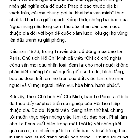
nhân giả nghĩa của đế quốc Pháp ở các thuộc địa bị
vạch trần, cái mà chúng gọi là “khai hóa văn minh” thực
chất là khai hóa giết người. Đồng thời, những bài báo của
Người nung nấu lòng căm thù của nhân dân các nước
thuộc địa đối với bọn đế quốc xâm lược, kêu gọi họ vùng
lên đấu tranh tự giải phóng.
Đầu năm 1923, trong Truyền đơn cổ động mua báo Le
Paria, Chủ tịch Hồ Chí Minh đã viết: “Chỉ có chủ nghĩa
cộng sản mới cứu nhân loại, đem lại cho mọi người không
phân biệt chủng tộc và nguồn gốc sự tự do, bình đẳng,
bác ái, đoàn kết, ấm no trên quả đất, việc làm cho mọi
người và vì mọi người, niềm vui, hòa bình, hạnh phúc”.
Bởi vậy, theo Chủ tịch Hồ Chí Minh, báo Le Paria ra đời là
đã thúc đẩy sự phát triển sự nghiệp của Hội Liên hiệp
thuộc địa. Do đó, Người viết: “Sang năm thứ hai, chúng
tôi muốn thực hiện những việc làm tốt đẹp hơn. Phải làm
cho Le Paria xuất hiện trong một thời kỳ với những kết
quả rực rỡ, có nhiều người tìm đến báo, với số lượng bản
in tăng hơn và số trang nhiều hơn trước… Chúng tôi cũng