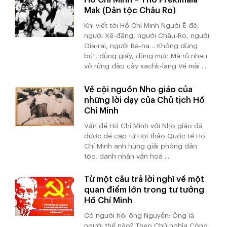
Mak (Dân tộc Châu Ro)
Khi viết tới Hồ Chí Minh Người Ê-đê,
người Xê-đăng, người Châu-Ro, người
Gia-rai, người Ba-na… Không dùng
bút, dùng giấy, dùng mực Mà rủ nhau
vô rừng đào cây xachk-lang Về mài ...
Về cội nguồn Nho giáo của
những lời dạy của Chủ tịch Hồ
Chí Minh
Vấn đề Hồ Chí Minh với Nho giáo đã
được đề cập từ Hội thảo Quốc tế Hồ
Chí Minh anh hùng giải phóng dân
tộc, danh nhân văn hoá ...
Từ một câu trả lời nghĩ về một
quan điểm lớn trong tư tưởng
Hồ Chí Minh
Có người hỏi ông Nguyễn: Ông là
người thế nào? Theo Chủ nghĩa Cộng