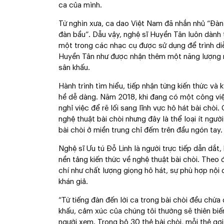
ca của mình.
Từ nghìn xưa, ca dao Việt Nam đã nhắn nhủ “Ðàn
đàn bầu”. Dẫu vậy, nghệ sĩ Huyền Tân luôn dành t
một trong các nhạc cụ được sử dụng để trình diễn
Huyền Tân như được nhận thêm một năng lượng m
sân khấu.
Hành trình tìm hiểu, tiếp nhận từng kiến thức và 
hề dễ dàng. Năm 2018, khi đang có một công việ
nghỉ việc để rẽ lối sang lĩnh vực hô hát bài chòi
nghệ thuật bài chòi nhưng đây là thể loại ít ngư
bài chòi ở miền trung chỉ đếm trên đầu ngón tay.
Nghệ sĩ Ưu tú Ðỗ Linh là người trực tiếp dẫn dắt
nền tảng kiến thức về nghệ thuật bài chòi. Theo đ
chí như chất lượng giọng hô hát, sự phù hợp nội 
khán giả.
“Từ tiếng đàn đến lời ca trong bài chòi đều chứa 
khấu, cảm xúc của chúng tôi thường sẽ thiên biế
người xem. Trong bộ 30 thẻ bài chòi, mỗi thẻ gợi