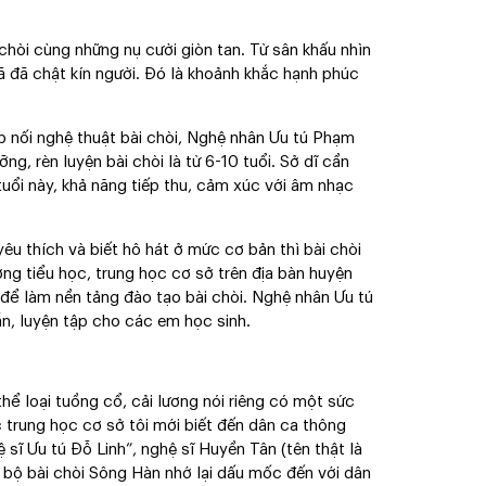
chòi cùng những nụ cười giòn tan. Từ sân khấu nhìn
 đã chật kín người. Ðó là khoảnh khắc hạnh phúc
p nối nghệ thuật bài chòi, Nghệ nhân Ưu tú Phạm
g, rèn luyện bài chòi là từ 6-10 tuổi. Sở dĩ cần
uổi này, khả năng tiếp thu, cảm xúc với âm nhạc
êu thích và biết hô hát ở mức cơ bản thì bài chòi
ường tiểu học, trung học cơ sở trên địa bàn huyện
để làm nền tảng đào tạo bài chòi. Nghệ nhân Ưu tú
n, luyện tập cho các em học sinh.
hể loại tuồng cổ, cải lương nói riêng có một sức
c trung học cơ sở tôi mới biết đến dân ca thông
sĩ Ưu tú Ðỗ Linh”, nghệ sĩ Huyền Tân (tên thật là
 bộ bài chòi Sông Hàn nhớ lại dấu mốc đến với dân