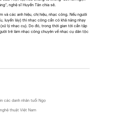
vãng”, nghệ sĩ Huyền Tân chia sẻ.
em và các anh hiệu, chị hiệu, nhạc công. Nếu người
dấu, luyến láy) thì nhạc công cần có khả năng nhạy
(xử lý nhạc cụ). Do đó, trong thời gian tới cần tập
gười trẻ làm nhạc công chuyên về nhạc cụ dân tộc
n các danh nhân tuổi Ngọ
c nghệ thuật Việt Nam