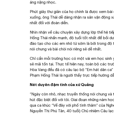
áng nặng nhọc.
Phút giây thư giãn của họ chính là được xem bài 
xuống, ông Thái dễ dàng nhận ra sân vận động xã
nhất đối với đoàn diễn.
Nhìn nhận về câu chuyện xây dựng lớp thế hệ tiế
Hồng Thái nhấn mạnh, độ tuổi tốt nhất để bồi dưỡn
đào tạo cho các em nhỏ từ sớm là bởi trong độ t
nói chung và bài chòi nói riêng sẽ dễ nhất.
Chỉ cần mỗi trường học có một vài em học sinh y
sẽ mãi tồn tại. Thực tế hiện nay, toàn bộ các tr
Hòa Vang đều đã có câu lạc bộ “Em hát dân ca” 
Phạm Hồng Thái là người thầy trực tiếp hướng dẫ
Nét duyên đậm tình của xứ Quảng
“Ngày còn nhỏ, nhạc truyền thống nói chung và t
hút đặc biệt đối với tôi. Giai đoạn những năm họ
qua ca khúc “Về đây với phố tình thâm” của Nghệ 
Nguyễn Thị Phú Tân, 40 tuổi) Chủ nhiệm Câu lạc