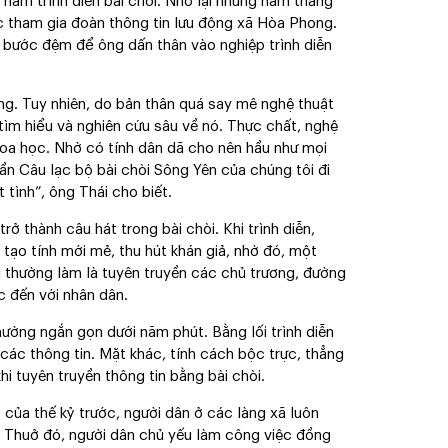
năm trình diễn bài chòi. Nhớ lại những năm tháng
c tham gia đoàn thông tin lưu động xã Hòa Phong.
o bước đệm để ông dấn thân vào nghiệp trình diễn
ông. Tuy nhiên, do bản thân quá say mê nghệ thuật
tự tìm hiểu và nghiên cứu sâu về nó. Thực chất, nghệ
hoa học. Nhờ có tính dân dã cho nên hầu như mọi
lần Câu lạc bộ bài chòi Sông Yên của chúng tôi đi
 tình”, ông Thái cho biết.
rở thành câu hát trong bài chòi. Khi trình diễn,
tạo tính mới mẻ, thu hút khán giả, nhờ đó, một
i thường làm là tuyên truyền các chủ trương, đường
c đến với nhân dân.
hường ngắn gọn dưới năm phút. Bằng lối trình diễn
các thông tin. Mặt khác, tính cách bộc trực, thẳng
i tuyên truyền thông tin bằng bài chòi.
 của thế kỷ trước, người dân ở các làng xã luôn
. Thuở đó, người dân chủ yếu làm công việc đồng