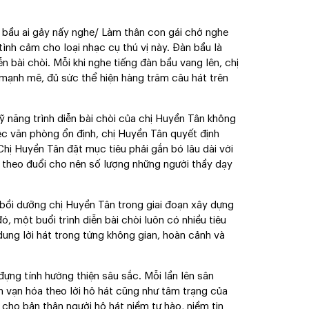
 bầu ai gảy nấy nghe/ Làm thân con gái chớ nghe
ình cảm cho loại nhạc cụ thú vị này. Ðàn bầu là
 bài chòi. Mỗi khi nghe tiếng đàn bầu vang lên, chị
ạnh mẽ, đủ sức thể hiện hàng trăm câu hát trên
kỹ năng trình diễn bài chòi của chị Huyền Tân không
c văn phòng ổn định, chị Huyền Tân quyết định
. Chị Huyền Tân đặt mục tiêu phải gắn bó lâu dài với
ời theo đuổi cho nên số lượng những người thầy dạy
, bồi dưỡng chị Huyền Tân trong giai đoạn xây dựng
ó, một buổi trình diễn bài chòi luôn có nhiều tiêu
dung lời hát trong từng không gian, hoàn cảnh và
đựng tính hướng thiện sâu sắc. Mỗi lần lên sân
n vạn hóa theo lời hô hát cũng như tâm trạng của
 cho bản thân người hô hát niềm tự hào, niềm tin