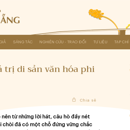
GIẢ
SÁNG TÁC
NGHIÊN CỨU - TRAO ĐỔI
TƯ LIỆU
TẠP CH
Các kỳ Đại hội Liên hiệp Hội
 trị di sản văn hóa phi
Chia sẻ
nên từ những lời hát, câu hò đầy nét
bài chòi đã có một chỗ đứng vững chắc