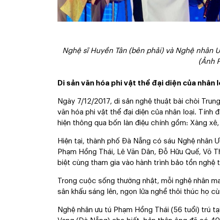
Nghệ sĩ Huyền Tân (bên phải) và Nghệ nhân Ư
(Ảnh 
Di sản văn hóa phi vật thể đại diện của nhân l
Ngày 7/12/2017, di sản nghệ thuật bài chòi Tru
văn hóa phi vật thể đại diện của nhân loại. Tính 
hiện thông qua bốn làn điệu chính gồm: Xàng xê
Hiện tại, thành phố Ðà Nẵng có sáu Nghệ nhân Ư
Phạm Hồng Thái, Lê Văn Dân, Ðỗ Hữu Quế, Võ Th
biệt cùng tham gia vào hành trình bảo tồn nghệ t
Trong cuộc sống thường nhật, mỗi nghệ nhân man
sân khấu sáng lên, ngọn lửa nghề thôi thúc họ cùn
Nghệ nhân ưu tú Phạm Hồng Thái (56 tuổi) trú t