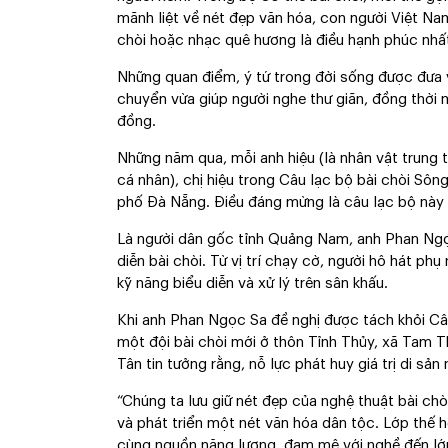
mãnh liệt về nét đẹp văn hóa, con người Việt Nam
chòi hoặc nhạc quê hương là điều hạnh phúc nhất
Những quan điểm, ý tứ trong đời sống được đưa 
chuyển vừa giúp người nghe thư giãn, đồng thời
đồng.
Những năm qua, mỗi anh hiệu (là nhân vật trung 
cá nhân), chị hiệu trong Câu lạc bộ bài chòi Sôn
phố Ðà Nẵng. Ðiều đáng mừng là câu lạc bộ này 
Là người dân gốc tỉnh Quảng Nam, anh Phan Ngọ
diễn bài chòi. Từ vị trí chạy cờ, người hô hát phụ 
kỹ năng biểu diễn và xử lý trên sân khấu.
Khi anh Phan Ngọc Sa đề nghị được tách khỏi Câ
một đội bài chòi mới ở thôn Tỉnh Thủy, xã Tam 
Tân tin tưởng rằng, nỗ lực phát huy giá trị di s
“Chúng ta lưu giữ nét đẹp của nghệ thuật bài chò
và phát triển một nét văn hóa dân tộc. Lớp thế h
cùng nguồn năng lượng, đam mê với nghề đến lớp 