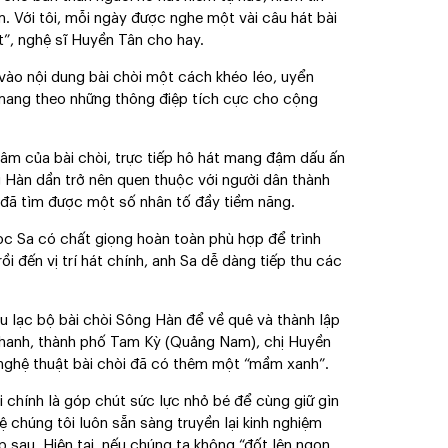
. Với tôi, mỗi ngày được nghe một vài câu hát bài
”, nghệ sĩ Huyền Tân cho hay.
vào nội dung bài chòi một cách khéo léo, uyển
 mang theo những thông điệp tích cực cho cộng
tâm của bài chòi, trực tiếp hô hát mang đậm dấu ấn
g Hàn dần trở nên quen thuộc với người dân thành
đã tìm được một số nhân tố đầy tiềm năng.
c Sa có chất giọng hoàn toàn phù hợp để trình
rồi đến vị trí hát chính, anh Sa dễ dàng tiếp thu các
u lạc bộ bài chòi Sông Hàn để về quê và thành lập
Thanh, thành phố Tam Kỳ (Quảng Nam), chị Huyền
ản nghệ thuật bài chòi đã có thêm một “mầm xanh”.
i chính là góp chút sức lực nhỏ bé để cùng giữ gìn
ệ chúng tôi luôn sẵn sàng truyền lại kinh nghiệm
sau. Hiện tại, nếu chúng ta không “đốt lên ngọn