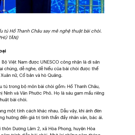
u tú Hồ Thanh Châu say mê nghệ thuật bài chòi.
PHÚ TÂN)
oại
ng Bộ Việt Nam được UNESCO công nhận là di sản
đại chúng, dễ nghe, dễ hiểu của bài chòi được thể
, Xuân nữ, Cổ bản và hò Quảng.
u tú trong bộ môn bài chòi gồm: Hồ Thanh Châu,
ị Ninh và Văn Phước Phô. Họ là sáu gam mầu riêng
huật bài chòi.
g một tính cách khác nhau. Dẫu vậy, khi ánh đèn
g hướng đến giá trị tinh thần đầy nhân văn, bác ái.
ại thôn Dương Lâm 2, xã Hòa Phong, huyện Hòa