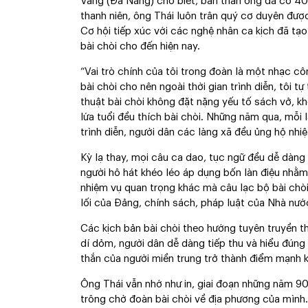
Vang (Ðà Nẵng) cho biết, bản thân ông đã có 40 
thanh niên, ông Thái luôn trân quý cơ duyên đượ
Cơ hội tiếp xúc với các nghệ nhân ca kịch đã tạ
bài chòi cho đến hiện nay.
“Vai trò chính của tôi trong đoàn là một nhạc c
bài chòi cho nên ngoài thời gian trình diễn, tôi 
thuật bài chòi không đặt nặng yếu tố sách vở, k
lứa tuổi đều thích bài chòi. Những năm qua, mỗi 
trình diễn, người dân các làng xã đều ủng hộ nhiệt
Kỳ lạ thay, mọi câu ca dao, tục ngữ đều dễ dàng t
người hô hát khéo léo áp dụng bốn làn điệu nhằm 
nhiệm vụ quan trọng khác mà câu lạc bộ bài chò
lối của Ðảng, chính sách, pháp luật của Nhà nướ
Các kịch bản bài chòi theo hướng tuyên truyền t
dí dỏm, người dân dễ dàng tiếp thu và hiểu đúng 
thắn của người miền trung trở thành điểm mạnh kh
Ông Thái vẫn nhớ như in, giai đoạn những năm 90
trông chờ đoàn bài chòi về địa phương của mình