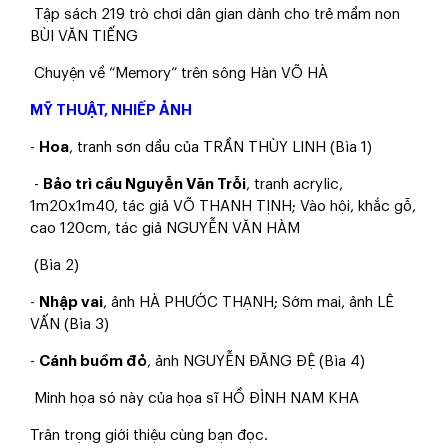
Tập sách 219 trò chơi dân gian dành cho trẻ mầm non
BÙI VĂN TIẾNG
Chuyện về “Memory” trên sông Hàn VÕ HÀ
MỸ THUẬT, NHIẾP ẢNH
-
Hoa
, tranh sơn dầu của TRẦN THÙY LINH (Bìa 1)
-
Bảo trì cầu Nguyễn Văn Trỗi
, tranh acrylic,
1m20x1m40, tác giả VÕ THANH TỊNH; Vào hội, khắc gỗ,
cao 120cm, tác giả NGUYỄN VĂN HÀM
(Bìa 2)
-
Nhập vai
, ảnh HÀ PHƯỚC THẠNH; Sớm mai, ảnh LÊ
VẤN (Bìa 3)
-
Cánh buồm đỏ
, ảnh NGUYỄN ĐĂNG ĐỆ (Bìa 4)
Minh họa só này của họa sĩ HỒ ĐÌNH NAM KHA
Trân trọng giới thiệu cùng bạn đọc.