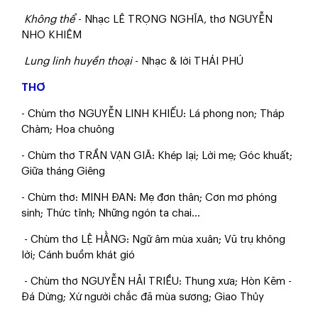
Không thể
- Nhạc LÊ TRỌNG NGHĨA, thơ NGUYỄN
NHO KHIÊM
Lung linh huyền thoại
- Nhạc & lời THÁI PHÚ
THƠ
- Chùm thơ NGUYỄN LINH KHIẾU: Lá phong non; Tháp
Chàm; Hoa chuông
- Chùm thơ TRẦN VẠN GIÃ: Khép lại; Lời mẹ; Góc khuất;
Giữa tháng Giêng
- Chùm thơ: MINH ĐAN: Mẹ đơn thân; Cơn mơ phóng
sinh; Thức tỉnh; Những ngón ta chai...
- Chùm thơ LỆ HẰNG: Ngữ âm mùa xuân; Vũ trụ không
lời; Cánh buồm khát gió
- Chùm thơ NGUYỄN HẢI TRIỀU: Thung xưa; Hòn Kẽm -
Đá Dừng; Xứ người chắc đã mùa sương; Giao Thủy