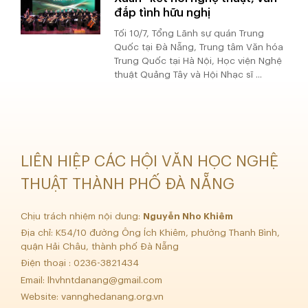
đắp tình hữu nghị
Tối 10/7, Tổng Lãnh sự quán Trung
Quốc tại Đà Nẵng, Trung tâm Văn hóa
Trung Quốc tại Hà Nội, Học viện Nghệ
thuật Quảng Tây và Hội Nhạc sĩ ...
LIÊN HIỆP CÁC HỘI VĂN HỌC NGHỆ
THUẬT THÀNH PHỐ ĐÀ NẴNG
Chịu trách nhiệm nội dung:
Nguyễn Nho Khiêm
Địa chỉ: K54/10 đường Ông Ích Khiêm, phường Thanh Bình,
quận Hải Châu, thành phố Đà Nẵng
Điện thoại : 0236-3821434
Email:
lhvhntdanang@gmail.com
Website: vannghedanang.org.vn