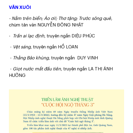
VĂN XUÔI
- Nằm trên biển; Áo ơi!; Thơ tặng; Trước sông quê
,
chùm tản văn NGUYỄN ĐÔNG NHẬT
-
Trần ai lạc định
, truyện ngắn DIỆU PHÚC
-
Vệt sáng
, truyện ngắn HỒ LOAN
-
Thằng Bảo khùng
, truyện ngắn DUY VINH
-
Giọt nước mắt đầu tiên
, truyện ngắn LA THỊ ÁNH
HƯỜNG