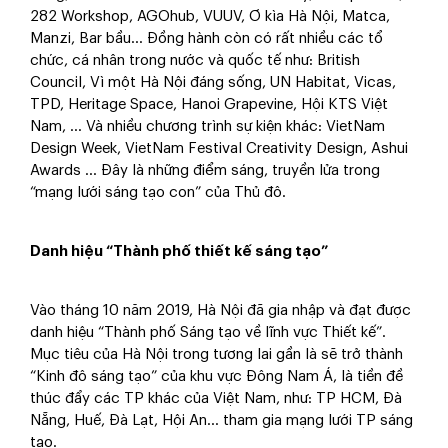
282 Workshop, AGOhub, VUUV, Ơ kìa Hà Nội, Matca,
Manzi, Bar bầu… Đồng hành còn có rất nhiều các tổ
chức, cá nhân trong nước và quốc tế như: British
Council, Vì một Hà Nội đáng sống, UN Habitat, Vicas,
TPD, Heritage Space, Hanoi Grapevine, Hội KTS Việt
Nam, … Và nhiều chương trình sự kiện khác: VietNam
Design Week, VietNam Festival Creativity Design, Ashui
Awards … Đây là những điểm sáng, truyền lửa trong
“mạng lưới sáng tạo con” của Thủ đô.
Danh hiệu “Thành phố thiết kế sáng tạo”
Vào tháng 10 năm 2019, Hà Nội đã gia nhập và đạt được
danh hiệu “Thành phố Sáng tạo về lĩnh vực Thiết kế”.
Mục tiêu của Hà Nội trong tương lai gần là sẽ trở thành
“Kinh đô sáng tạo” của khu vực Đông Nam Á, là tiền đề
thúc đẩy các TP khác của Việt Nam, như: TP HCM, Đà
Nẵng, Huế, Đà Lạt, Hội An… tham gia mạng lưới TP sáng
tạo.