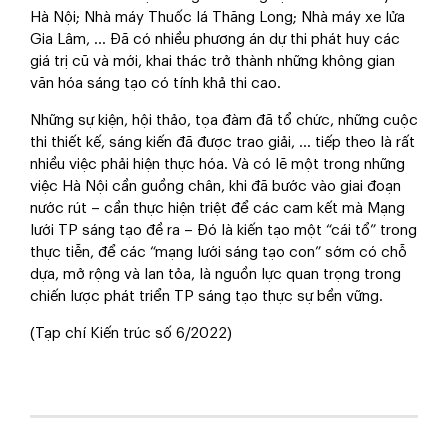
Hà Nội; Nhà máy Thuốc lá Thăng Long; Nhà máy xe lửa
Gia Lâm, … Đã có nhiều phương án dự thi phát huy các
giá trị cũ và mới, khai thác trở thành những không gian
văn hóa sáng tạo có tính khả thi cao.
Những sự kiện, hội thảo, tọa đàm đã tổ chức, những cuộc
thi thiết kế, sáng kiến đã được trao giải, … tiếp theo là rất
nhiều việc phải hiện thực hóa. Và có lẽ một trong những
việc Hà Nội cần guồng chân, khi đã bước vào giai đoạn
nước rút – cần thực hiện triệt để các cam kết mà Mạng
lưới TP sáng tạo đề ra – Đó là kiến tạo một “cái tổ” trong
thực tiễn, để các “mạng lưới sáng tạo con” sớm có chỗ
dựa, mở rộng và lan tỏa, là nguồn lực quan trọng trong
chiến lược phát triển TP sáng tạo thực sự bền vững.
(Tạp chí Kiến trúc số 6/2022)