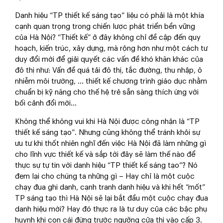
Danh hiệu “TP thiết kế sáng tạo” liệu có phải là một khía
cạnh quan trọng trong chiến lược phát triển bền vững
của Hà Nội? “Thiết kế” ở đây không chỉ đề cập đến quy
hoạch, kiến trúc, xây dựng, mà rộng hơn như một cách tư
duy đổi mới để giải quyết các vấn đề khó khăn khác của
đô thị như: Vấn đề quá tải đô thị, tắc đường, thu nhập, ô
nhiễm môi trường, … thiết kế chương trình giáo dục nhằm
chuẩn bị kỹ năng cho thế hệ trẻ sẵn sàng thích ứng với
bối cảnh đổi mới…
Không thể không vui khi Hà Nội được công nhận là “TP
thiết kế sáng tạo”. Nhưng cũng không thể tránh khỏi sự
ưu tư khi thốt nhiên nghĩ đến việc Hà Nội đã làm những gì
cho lĩnh vực thiết kế và sắp tới đây sẽ làm thế nào để
thực sự tự tin với danh hiệu “TP thiết kế sáng tạo”? Nó
đem lại cho chúng ta những gì – Hay chỉ là một cuộc
chạy đua ghi danh, cạnh tranh danh hiệu và khi hết “mốt”
TP sáng tạo thì Hà Nội sẽ lại bắt đầu một cuộc chạy đua
danh hiệu mới? Hay đó thực ra là tư duy của các bậc phụ
huynh khi con cái đứng trước ngưỡng cửa thi vào cấp 3.