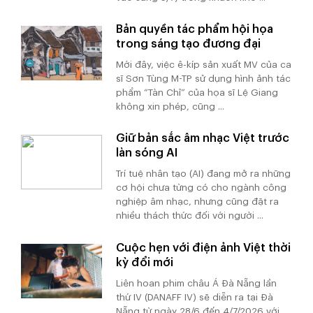
Bản quyền tác phẩm hội họa
trong sáng tạo đương đại
Mới đây, việc ê-kíp sản xuất MV của ca
sĩ Sơn Tùng M-TP sử dụng hình ảnh tác
phẩm “Tàn Chỉ” của họa sĩ Lệ Giang
không xin phép, cũng ...
Giữ bản sắc âm nhạc Việt trước
làn sóng AI
Trí tuệ nhân tạo (AI) đang mở ra những
cơ hội chưa từng có cho ngành công
nghiệp âm nhạc, nhưng cũng đặt ra
nhiều thách thức đối với người ...
Cuộc hẹn với điện ảnh Việt thời
kỳ đổi mới
Liên hoan phim châu Á Đà Nẵng lần
thứ IV (DANAFF IV) sẽ diễn ra tại Đà
Nẵng từ ngày 28/6 đến 4/7/2026 với