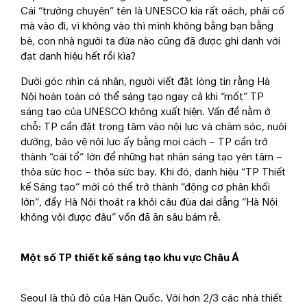
Cái “trường chuyên” tên là UNESCO kia rất oách, phải cố
mà vào đi, vì không vào thì mình không bằng bạn bằng
bè, con nhà người ta đứa nào cũng đã được ghi danh với
đạt danh hiệu hết rồi kìa?
Dưới góc nhìn cá nhân, người viết đặt lòng tin rằng Hà
Nội hoàn toàn có thể sáng tạo ngay cả khi “mốt” TP
sáng tạo của UNESCO không xuất hiện. Vấn đề nằm ở
chỗ: TP cần đặt trọng tâm vào nội lực và chăm sóc, nuôi
dưỡng, bảo vệ nội lực ấy bằng mọi cách – TP cần trở
thành “cái tổ” lớn để những hạt nhân sáng tạo yên tâm –
thỏa sức học – thỏa sức bay. Khi đó, danh hiệu “TP Thiết
kế Sáng tạo” mới có thể trở thành “động cơ phân khối
lớn”, đẩy Hà Nội thoát ra khỏi câu đùa dai dẳng “Hà Nội
không vội được đâu” vốn đã ăn sâu bám rễ.
Một số TP thiết kế sáng tạo khu vực Châu Á
Seoul là thủ đô của Hàn Quốc. Với hơn 2/3 các nhà thiết