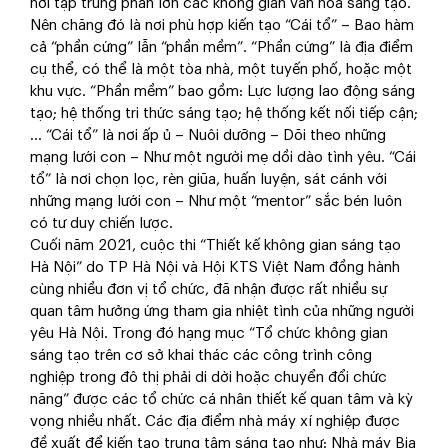
nơi tập trung phần lớn các không gian văn hóa sáng tạo.
Nên chăng đó là nơi phù hợp kiến tạo “Cái tổ” – Bao hàm
cả “phần cứng” lẫn “phần mềm”. “Phần cứng” là địa điểm
cụ thể, có thể là một tòa nhà, một tuyến phố, hoặc một
khu vực. “Phần mềm” bao gồm: Lực lượng lao động sáng
tạo; hệ thống tri thức sáng tạo; hệ thống kết nối tiếp cận;
… “Cái tổ” là nơi ấp ủ – Nuôi dưỡng – Dõi theo những
mạng lưới con – Như một người mẹ dồi dào tình yêu. “Cái
tổ” là nơi chọn lọc, rèn giũa, huấn luyện, sát cánh với
những mạng lưới con – Như một “mentor” sắc bén luôn
có tư duy chiến lược.
Cuối năm 2021, cuộc thi “Thiết kế không gian sáng tạo
Hà Nội” do TP Hà Nội và Hội KTS Việt Nam đồng hành
cùng nhiều đơn vị tổ chức, đã nhận được rất nhiều sự
quan tâm hưởng ứng tham gia nhiệt tình của những người
yêu Hà Nội. Trong đó hạng mục “Tổ chức không gian
sáng tạo trên cơ sở khai thác các công trình công
nghiệp trong đô thị phải di dời hoặc chuyển đổi chức
năng” được các tổ chức cá nhân thiết kế quan tâm và kỳ
vọng nhiều nhất. Các địa điểm nhà máy xí nghiệp được
đề xuất để kiến tạo trung tâm sáng tạo như: Nhà máy Bia