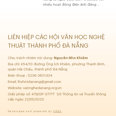
nhiều hoạt động điện ảnh đáng ...
LIÊN HIỆP CÁC HỘI VĂN HỌC NGHỆ
THUẬT THÀNH PHỐ ĐÀ NẴNG
Chịu trách nhiệm nội dung:
Nguyễn Nho Khiêm
Địa chỉ: K54/10 đường Ông Ích Khiêm, phường Thanh Bình,
quận Hải Châu, thành phố Đà Nẵng
Điện thoại : 0236-3821434
Email:
lhvhntdanang@gmail.com
Website: vannghedanang.org.vn
Giấy phép số 479/GP-STTTT Sở Thông tin và Truyền thông
cấp ngày 22/05/2020
Developed and powered by
VARA