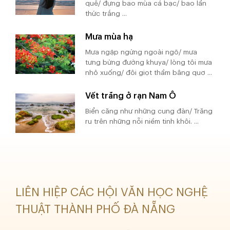
quê/ đựng bao mùa cá bạc/ bao lần
thức trắng ...
Mưa mùa hạ
Mưa ngập ngừng ngoài ngõ/ mưa
tưng bừng đường khuya/ lòng tôi mưa
nhỏ xuống/ đôi giọt thầm bâng quơ ...
Vết trăng ở rạn Nam Ô
Biển căng như những cung đàn/ Trăng
ru trên những nỗi niềm tinh khôi. ...
LIÊN HIỆP CÁC HỘI VĂN HỌC NGHỆ
THUẬT THÀNH PHỐ ĐÀ NẴNG