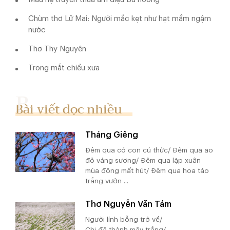
Chùm thơ Lữ Mai: Người mắc kẹt như hạt mầm ngậm
nước
Thơ Thy Nguyên
Trong mắt chiều xưa
Bài viết đọc nhiều
Tháng Giêng
Đêm qua có con cú thức/ Đêm qua ao
đỏ váng sương/ Đêm qua lập xuân
mùa đông mất hút/ Đêm qua hoa táo
trắng vườn ...
Thơ Nguyễn Văn Tám
Người lính bỗng trở về/
Chị đã thành mây trắng/