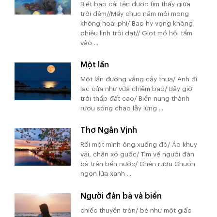
Biết bao cái tên được tìm thấy giữa
trời đêm//Mấy chục năm mỏi mong
không hoài phí/ Bao hy vọng không
phiêu linh trôi dạt// Giọt mồ hôi tẩm
vào ...
Một lần
Một lần đường vắng cây thưa/ Anh đi
lạc cửa như vừa chiêm bao/ Bây giờ
trời thấp đất cao/ Biển nung thành
rượu sóng chao lẫy lừng ...
Thơ Ngân Vịnh
Rồi một mình ông xuống đò/ Áo khuy
vải, chân xỏ guốc/ Tìm về người đàn
bà trên bến nước/ Chén rượu Chuồn
ngọn lửa xanh ...
Người đàn bà và biển
chiếc thuyền tròn/ bé như một giấc