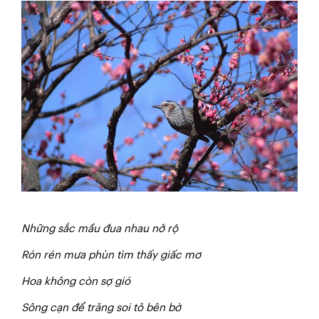
Những
sắc
mầu
đua
nhau
nở
rộ
Rón
rén
mưa phùn tìm thấy giấc mơ
Hoa
không
còn
sợ gió
Sông
cạn
để
trăng
soi
tỏ
bên
bờ