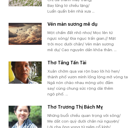
Bay lửng lơ chiều lặng/
Luẩn quẩn bên nhà xưa ...
Vén màn sương mê dụ
Một chấm đất nhỏ nhoi/ Mọc lên từ
ngực sóng/ Địa ngục trần gian.// Mặt
trời mọc dưới chân/ Vén màn sương
mê dụ/ Cao nguyên dần khỏa thân. ...
Thơ Tăng Tấn Tài
Xuân chớm qua vai rộn bao lời hò hẹn/
thành phố vươn mình lồng lộng mở vòng ta
Ngả nón chào nhau mộng ước đắm
say/ cùng chung sức rộng dài thêm
ngõ phố. ...
Thơ Trương Thị Bách Mỵ
Những buổi chiều quan trọng với sông/
Mẹ dắt con quỳ dưới chân núi nguyện/
Lời cha ông vọng từ niềm cổ kính/