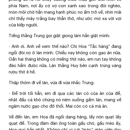
phía Nam, nơi ấy có vợ con xanh xao trong đói nghèo,
mòn mỏi chờ hắn mang hạnh phúc no ấm trở về, nhìn mãi
chỉ thấy mây trắng bay thẫn thờ, như ước mơ xa vời vợi
của kiếp người.
Tiếng thằng Trung gọi giật giọng làm hắn giật mình:
- Anh ơi. Anh về xem thế nào? Chị Hoa “Tắc hàng” đang
ngồi đòi nợ ở lán mình. Chiều nay không còn gạo ăn nữa.
Gần hai tháng không có miếng thịt nào, em run tay không
đào hầm được nữa. Lán thằng Huy bên cạnh trúng vàng
rượu thịt ê hề.
Thập thõm đi về lán, vừa đi vừa nhắc Trung:
- Để trời tối hẳn, em đi qua các lán có của ăn của để,
nhặt đầu cá khô chúng nó ném xuống gầm lán, mang về
ngâm nước gạo cho đỡ thối. Mai còn có cá mà ăn.
Về đến lán, em Hoa đã ngồi dạng háng, lấy nón quạt lấy
quạt để. Trong đám đàn ông toàn gấu chó, gấu mèo ấy,
Hoa quý hắn nhất. Không chỉ vì cái “mác” giáo viên dạy