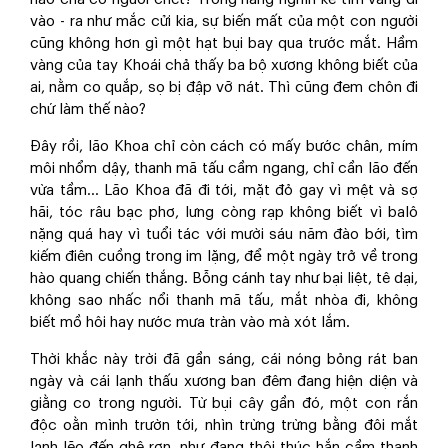
vào - ra như mắc cửi kia, sự biến mất của một con người
cũng không hơn gì một hạt bụi bay qua trước mắt. Hầm
vàng của tay Khoái chả thấy ba bộ xương không biết của
ai, nằm co quắp, sọ bị đập vỡ nát. Thì cũng đem chôn đi
chứ làm thế nào?
Đây rồi, lão Khoa chỉ còn cách có mấy bước chân, mím
môi nhổm dậy, thanh mã tấu cầm ngang, chỉ cần lão đến
vừa tầm… Lão Khoa đã đi tới, mặt đỏ gay vì mệt và sợ
hãi, tóc râu bạc phơ, lưng còng rạp không biết vì balô
nặng quá hay vì tuổi tác với mười sáu năm đào bới, tìm
kiếm điên cuồng trong im lặng, để một ngày trở về trong
hào quang chiến thắng. Bỗng cánh tay như bại liệt, tê dại,
không sao nhấc nổi thanh mã tấu, mắt nhòa đi, không
biết mồ hôi hay nước mưa tràn vào mà xót lắm.
Thời khắc này trời đã gần sáng, cái nóng bỏng rát ban
ngày và cái lạnh thấu xương ban đêm đang hiện diện và
giằng co trong người. Từ bụi cây gần đó, một con rắn
độc oằn mình trườn tới, nhìn trừng trừng bằng đôi mắt
lạnh lẽo đến ghê rợn, như đang thôi thúc hắn cầm thanh