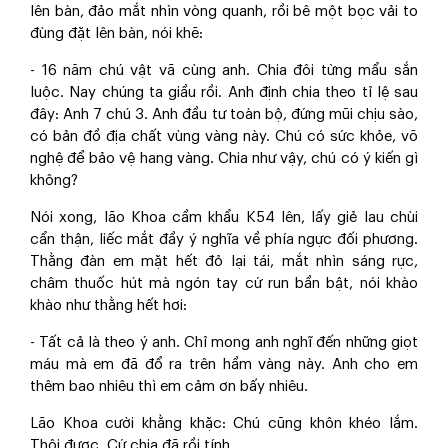
lên bàn, đảo mắt nhìn vòng quanh, rồi bê một bọc vải to
đùng đặt lên bàn, nói khẽ:
- 16 năm chú vật vã cùng anh. Chia đôi từng mẩu sắn
luộc. Nay chúng ta giầu rồi. Anh định chia theo tỉ lệ sau
đây: Anh 7 chú 3. Anh đầu tư toàn bộ, đứng mũi chịu sào,
có bản đồ địa chất vùng vàng này. Chú có sức khỏe, võ
nghệ để bảo vệ hang vàng. Chia như vậy, chú có ý kiến gì
không?
Nói xong, lão Khoa cầm khẩu K54 lên, lấy giẻ lau chùi
cẩn thận, liếc mắt đầy ý nghĩa về phía ngực đối phương.
Thằng đàn em mặt hết đỏ lại tái, mắt nhìn sáng rực,
châm thuốc hút mà ngón tay cứ run bần bật, nói khào
khào như thằng hết hơi:
- Tất cả là theo ý anh. Chỉ mong anh nghĩ đến những giọt
máu mà em đã đổ ra trên hầm vàng này. Anh cho em
thêm bao nhiêu thì em cảm ơn bấy nhiêu.
Lão Khoa cười khằng khặc: Chú cũng khôn khéo lắm.
Thôi được. Cứ chia đã rồi tính…