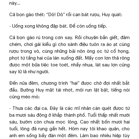
này…
Cả bọn gào thét: “Dô! Dô” rồi cạn bát rượu, Huy quát:
- Uống xong không đập bát. Để còn uống tiếp.
Cả bọn gào rú trong cơn say. Rồi chuyện bắn giết, đâm
chém, chơi gái kiểu gì cho sành điệu tuôn ra ào ạt cùng
rượu trong vò, cùng những bãi nôn òng ọc từ cổ họng,
phọt từ tầng hai của lán xuống đất. Mấy con lợn thả rông
được một bữa tiệc toe toét, nhầy nhụa, lát sau lợn cũng
say lử lả như người.
Đến nửa đêm, chương trình “hai” được chờ đợi nhất bắt
đầu. Bưởng Huy mặt tái nhợt, môi run lật bật, tiếng nói
cũng méo mó:
- Thưa các đại ca. Đây là các mĩ nhân càn quét được từ
ba mươi sáu động ở khắp thành phố. Tuổi thấp nhất mười
sáu, bướm còn chưa mọc lông. Cao nhất bốn mươi hai
tuổi, lông đã rụng gần hết. Hôm nay tôi khao quân, cho
anh em sống bầy đàn một đêm. Làm bao nhiêu hiệp tùy