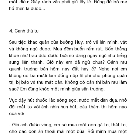
một điều: Giấy rách vẫn phải giữ lấy lề. Đừng để bố mẹ
hổ thẹn là được…
4. Canh thứ tư
Sau tiệc khao quân của bưởng Huy, trở về lán mình, vật
vã không ngủ được. Mưa đêm buồn rấm rứt. Bốn thằng
khỏe như trâu đực được bữa no đang ngáy ngủ như tiếng
súng liên thanh. Giờ này em đã ngủ chưa? Gánh rau
quanh trường bán hôm nay đắt hay ế? Nghe nói em
không có ba mươi lăm đồng nộp lệ phí cho phòng quản
trị, bị bảo vệ thu mất cân. Không có cân thì bán rau làm
sao? Em đứng khóc một mình giữa sân trường.
Vục dậy hút thuốc lào sòng sọc, nước mắt dàn dụa, nhớ
đôi mắt to với ánh nhìn hun hút, câu thầm thì hôm nào
của vợ:
- Giá anh được vàng, em sẽ mua một con gà to, thật to,
cho các con ăn thoải mái một bữa. Rồi mình mua một