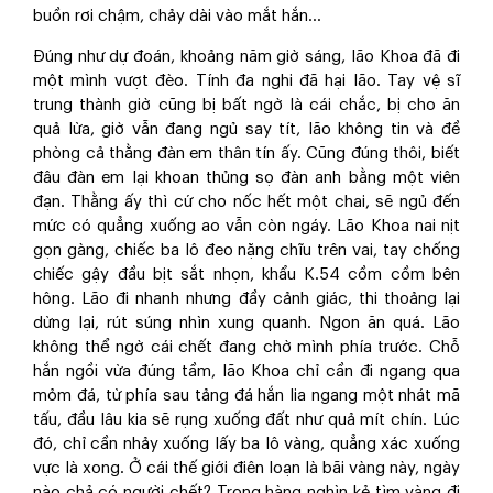
buồn rơi chậm, chảy dài vào mắt hắn…
Đúng như dự đoán, khoảng năm giờ sáng, lão Khoa đã đi
một mình vượt đèo. Tính đa nghi đã hại lão. Tay vệ sĩ
trung thành giờ cũng bị bất ngờ là cái chắc, bị cho ăn
quả lừa, giờ vẫn đang ngủ say tít, lão không tin và đề
phòng cả thằng đàn em thân tín ấy. Cũng đúng thôi, biết
đâu đàn em lại khoan thủng sọ đàn anh bằng một viên
đạn. Thằng ấy thì cứ cho nốc hết một chai, sẽ ngủ đến
mức có quẳng xuống ao vẫn còn ngáy. Lão Khoa nai nịt
gọn gàng, chiếc ba lô đeo nặng chĩu trên vai, tay chống
chiếc gậy đầu bịt sắt nhọn, khẩu K.54 cồm cồm bên
hông. Lão đi nhanh nhưng đầy cảnh giác, thi thoảng lại
dừng lại, rút súng nhìn xung quanh. Ngon ăn quá. Lão
không thể ngờ cái chết đang chờ mình phía trước. Chỗ
hắn ngồi vừa đúng tầm, lão Khoa chỉ cần đi ngang qua
mỏm đá, từ phía sau tảng đá hắn lia ngang một nhát mã
tấu, đầu lâu kia sẽ rụng xuống đất như quả mít chín. Lúc
đó, chỉ cần nhảy xuống lấy ba lô vàng, quẳng xác xuống
vực là xong. Ở cái thế giới điên loạn là bãi vàng này, ngày
nào chả có người chết? Trong hàng nghìn kẻ tìm vàng đi