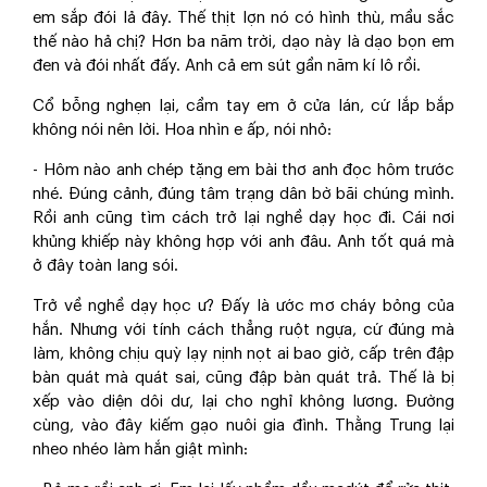
em sắp đói lả đây. Thế thịt lợn nó có hình thù, mầu sắc
thế nào hả chị? Hơn ba năm trời, dạo này là dạo bọn em
đen và đói nhất đấy. Anh cả em sút gần năm kí lô rồi.
Cổ bỗng nghẹn lại, cầm tay em ở cửa lán, cứ lắp bắp
không nói nên lời. Hoa nhìn e ấp, nói nhỏ:
- Hôm nào anh chép tặng em bài thơ anh đọc hôm trước
nhé. Đúng cảnh, đúng tâm trạng dân bờ bãi chúng mình.
Rồi anh cũng tìm cách trở lại nghề dạy học đi. Cái nơi
khủng khiếp này không hợp với anh đâu. Anh tốt quá mà
ở đây toàn lang sói.
Trở về nghề dạy học ư? Đấy là ước mơ cháy bỏng của
hắn. Nhưng với tính cách thẳng ruột ngựa, cứ đúng mà
làm, không chịu quỳ lạy nịnh nọt ai bao giờ, cấp trên đập
bàn quát mà quát sai, cũng đập bàn quát trả. Thế là bị
xếp vào diện dôi dư, lại cho nghỉ không lương. Đường
cùng, vào đây kiếm gạo nuôi gia đình. Thằng Trung lại
nheo nhéo làm hắn giật mình: