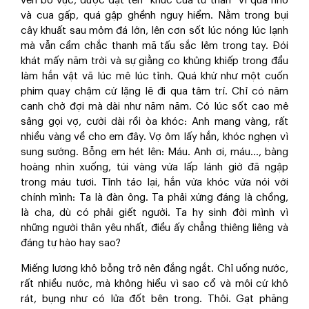
ven bờ vực, được đặt tên “khúc cua tử thần” vì quá nhỏ
và cua gấp, quá gập ghềnh nguy hiểm. Nằm trong bụi
cây khuất sau mỏm đá lớn, lên cơn sốt lúc nóng lúc lạnh
mà vẫn cầm chắc thanh mã tấu sắc lẻm trong tay. Đói
khát mấy năm trời và sự giằng co khủng khiếp trong đầu
làm hắn vật vã lúc mê lúc tỉnh. Quá khứ như một cuốn
phim quay chậm cứ lặng lẽ đi qua tâm trí. Chỉ có năm
canh chờ đợi mà dài như năm năm. Có lúc sốt cao mê
sảng gọi vợ, cười dài rồi òa khóc: Anh mang vàng, rất
nhiều vàng về cho em đây. Vợ ôm lấy hắn, khóc nghẹn vì
sung sướng. Bỗng em hét lên: Máu. Anh ơi, máu…, bàng
hoàng nhìn xuống, túi vàng vừa lấp lánh giờ đã ngập
trong máu tươi. Tỉnh táo lại, hắn vừa khóc vừa nói với
chính mình: Ta là đàn ông. Ta phải xứng đáng là chồng,
là cha, dù có phải giết người. Ta hy sinh đời mình vì
những người thân yêu nhất, điều ấy chẳng thiêng liêng và
đáng tự hào hay sao?
Miếng lương khô bỗng trở nên đắng ngắt. Chỉ uống nước,
rất nhiều nước, mà không hiểu vì sao cổ và môi cứ khô
rát, bụng như có lửa đốt bên trong. Thôi. Gạt phăng