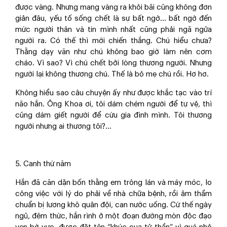
được vàng. Nhưng mang vàng ra khỏi bãi cũng không đơn
giản đâu, yếu tố sống chết là sự bất ngờ… bất ngờ đến
mức người thân và tin mình nhất cũng phải ngã ngửa
người ra. Có thế thì mới chiến thắng. Chú hiểu chưa?
Thằng dạy văn như chú không bao giờ làm nên cơm
cháo. Vì sao? Vì chú chết bởi lòng thương người. Nhưng
người lại không thương chú. Thế là bỏ mẹ chú rồi. Hơ hơ.
Không hiểu sao câu chuyện ấy như được khắc tạc vào trí
não hắn. Ông Khoa ơi, tôi dám chém người để tự vệ, thì
cũng dám giết người để cứu gia đình mình. Tôi thương
người nhưng ai thương tôi?...
5. Canh thứ năm
Hắn đã căn dặn bốn thằng em trông lán và máy móc, lo
công việc với lý do phải về nhà chữa bệnh, rồi âm thầm
chuẩn bị lương khô quân đội, can nước uống. Cứ thế ngày
ngủ, đêm thức, hắn rình ở một đoạn đường mòn độc đạo