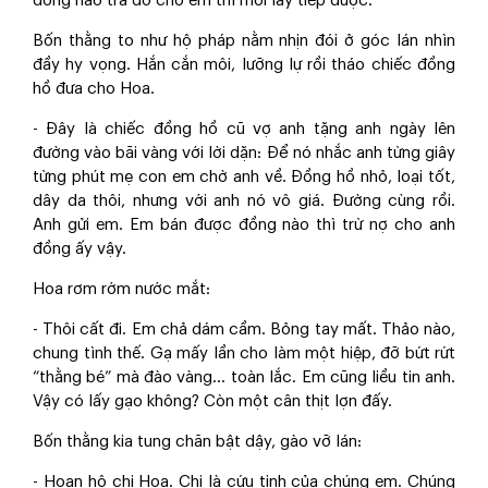
đồng nào trả đỡ cho em thì mới lấy tiếp được.
Bốn thằng to như hộ pháp nằm nhịn đói ở góc lán nhìn
đầy hy vọng. Hắn cắn môi, lưỡng lự rồi tháo chiếc đồng
hồ đưa cho Hoa.
- Đây là chiếc đồng hồ cũ vợ anh tặng anh ngày lên
đường vào bãi vàng với lời dặn: Để nó nhắc anh từng giây
từng phút mẹ con em chờ anh về. Đồng hồ nhỏ, loại tốt,
dây da thôi, nhưng với anh nó vô giá. Đường cùng rồi.
Anh gửi em. Em bán được đồng nào thì trừ nợ cho anh
đồng ấy vậy.
Hoa rơm rớm nước mắt:
- Thôi cất đi. Em chả dám cầm. Bỏng tay mất. Thảo nào,
chung tình thế. Gạ mấy lần cho làm một hiệp, đỡ bứt rứt
“thằng bé” mà đào vàng… toàn lắc. Em cũng liều tin anh.
Vậy có lấy gạo không? Còn một cân thịt lợn đấy.
Bốn thằng kia tung chăn bật dậy, gào vỡ lán:
- Hoan hô chị Hoa. Chị là cứu tinh của chúng em. Chúng