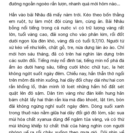
đường ngoằn ngoèo rắn lượn, nhanh quá mới hôm nào…
Hắn vào bãi Nhâu đã mấy năm trời. Kéo theo bốn thằng
em ruột, tự làm một đội cùng làm, cùng ăn. Bãi Nhâu
bỗng nổi tiếng trong cả nước vì có trữ lượng vàng rất
lớn, tuổi vàng cao, đãi xong cho vào phân kim, rồi đốt
dưới ngọn lửa đèn khò, vàng đã có tuổi 9,7/10. Người tứ
xứ kéo về như kiến, chặt gỗ, tre, nứa dựng lán ào ào. Chỉ
mới hơn sáu tháng, đã có trên hai nghìn lán dựng trên
các sườn đồi. Tiếng máy nổ đinh tai, tiếng mìn nổ phá đá
ầm ào dưới hang sâu, tiếng cười khóc chửi tục, la hét
không ngớt suốt ngày đêm. Chiều nay, hắn thẫn thờ ngồi
trên mỏm đá nhìn xuống, hai dãy đồi chạy dài như hai con
rắn khổng lồ, thân mình lở loét những hầm hố đất sét
quật lên đỏ sậm. Dân tìm vàng như đàn kiến hung hãn
bám chặt lấy hai thân rắn kia mà đào khoét, lật tìm, bòn
đãi không ngừng nghỉ suốt ngày đêm. Dòng suối xanh
trong thuở nào nằm giữa hai dãy đồi giờ đỏ lòm, sặc sụa
mùi hóa chất xyanua dùng để ngâm tủa vàng, và có thứ
mùi khủng khiếp từ chất thải của hàng nghìn con người
phóng uế ra rồi chảy xuống theo mưa gió. Dõi nhìn về