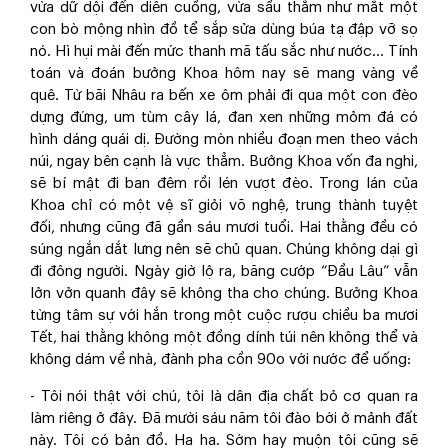
vừa dữ dội đến diên cuồng, vừa sầu thẳm như mắt một
con bò mộng nhìn đồ tể sắp sửa dùng búa tạ đập vỡ sọ
nó. Hì hụi mài đến mức thanh mã tấu sắc như nước... Tính
toán và đoán bưởng Khoa hôm nay sẽ mang vàng về
quê. Từ bãi Nhâu ra bến xe ôm phải đi qua một con đèo
dựng đứng, um tùm cây lá, đan xen những mỏm đá có
hình dáng quái dị. Đường mòn nhiều đoạn men theo vách
núi, ngay bên cạnh là vực thẳm. Bưởng Khoa vốn đa nghi,
sẽ bí mật đi ban đêm rồi lén vượt đèo. Trong lán của
Khoa chỉ có một vệ sĩ giỏi võ nghệ, trung thành tuyệt
đối, nhưng cũng đã gần sáu mươi tuổi. Hai thằng đều có
súng ngắn dắt lưng nên sẽ chủ quan. Chúng không dại gì
đi đông người. Ngày giờ lộ ra, băng cướp “Đầu Lâu” vẫn
lởn vởn quanh đây sẽ không tha cho chúng. Bưởng Khoa
từng tâm sự với hắn trong một cuộc rượu chiều ba mươi
Tết, hai thằng không một đồng dính túi nên không thể và
không dám về nhà, đành pha cồn 90
o
với nước để uống:
- Tôi nói thật với chú, tôi là dân địa chất bỏ cơ quan ra
làm riêng ở đây. Đã mười sáu năm tôi đào bới ở mảnh đất
này. Tôi có bản đồ. Ha ha. Sớm hay muộn tôi cũng sẽ