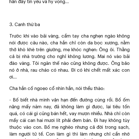
hắn đầy tin yêu và hy vọng…
3. Canh thứ ba
Trước khi vào bãi vàng, cầm tay cha nghẹn ngào không
nói được câu nào, cha hắn chỉ còn da bọc xương, nằm
thở khò khè trên giường, mẹ khóc nghẹn: Ông ôi. Thằng
cả bị nhà trường cho nghỉ không lương. Mai nó vào bãi
đào vàng. Tôi ngăn thế nào cũng không được. Ông bảo
nó ở nhà, rau cháo có nhau. Đi có khi chết mất xác con
ơi…
Cha hắn cố ngoẹo cổ nhìn hắn, nói thều thào:
- Bố biết nhà mình vận hạn đến đường cùng rồi. Bố ốm
nặng mấy năm nay, đã không làm gì được, lại tiêu tốn
quá, có cái gì cũng bán hết, vay mượn nhiều. Nhà chỉ còn
mấy cái can hai mươi lít phải đem bán. Đi hay không tùy
thuộc vào con. Bố mẹ nghèo nhưng cả đời trong sạch,
làm người tử tế. Con làm gì thì làm nhưng chỉ cần nhớ