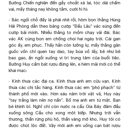
Bưởng Chiến nghiện đến gầy choắt xà lai, tóc dài chấm
vai, mấy tháng nay không tắm, cười hì hì:
- Bác ngồi chỗ đấy là phải nhẽ rồi, hôm bọn thằng Hùng
Hải Phòng dẫn theo băng cướp “Đầu Lâu” vác súng đến
cướp bãi mình. Nhiều thằng to mồm chạy vãi đái. Bác
vác AK cùng bọn em chống chọi hai ngày trời. Cái gan
góc ấy, em phục. Thấy hắn còn lưỡng lự, mấy thằng gân
guốc vốn chỉ quen tay dao, tay búa vồ lấy, bê như bê
bao gạo, ấn ngồi xuống vị trí trung tâm của buổi tiệc.
Bưởng Huy cầm bát rượu đứng lên, e hèm mãi mới có thể
khai mạc:
- Kính thưa các đại ca. Kính thưa anh em cửu vạn. Kính
thưa các chị tắc hàng. Kính thưa các em “phò phạch” từ
thành phố mới vào. Hơn sáu năm trời vật vã, Huy này
“tay trắng làm nên nợ nần”. Bố mẹ anh em từ mặt. Bạn
bè khinh bỉ. Nghĩ chỉ còn nước ra cầu Gia Bảy đâm đầu
xuống sông Cầu cho xong một kiếp. Nhưng trời vẫn
thương, thần rừng phù hộ, thần vàng mở kho, Huy tôi có
được chút lộc đất. Vậy mời anh em uống cạn bát rượu