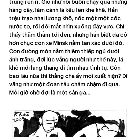
trùng rên rỉ. Gió như nỗi buồn chạy qua những
hàng cây, làm cành lá kêu lên khe khẽ. Hắn
trệu trạo nhai lương khô, nốc một một cốc
nước to, rồi dõi mắt nhìn xuống đáy vực. Chỉ
thấy thăm thẳm tối đen, nhưng hắn biết đã có
hơn chục con xe Minsk nằm tan xác dưới đó.
Con đường mòn nằm thiêm thiếp ngủ dưới
ánh trăng, đợi lúc vắng người như thế này, lá
khô mới lang thang đi tìm nhau tình tự. Còn
bao lâu nữa thì thằng cha ấy mới xuất hiện? Dĩ
vãng như một đoàn tầu chầm chậm đi qua.
Mỗi giờ chờ đợi là một sân ga…