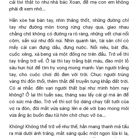
cái tivi thật to như nhà bác Xoan, để mẹ con em không
phải đi xem nhờ…
Hắn xòe hai bàn tay, nhìn thảng thốt, những đường chỉ
tay như đường mòn trong rừng chạy qua, giao nhau
chằng chịt không có đường ra rõ ràng, những vết chai nổi
cộm, sần sùi như đồi núi. Nhìn quanh lán, tài sản chỉ có
mấy cái can đựng dầu, đựng nước. Nồi niêu, bát đĩa,
cuốc xẻng, xà beng và một đống nợ trên đầu. Trở về thì
tay trắng trở về. Ở lại thì tay trắng bật máu, đào một lỗ
sâu hun hút để tìm hy vọng mong manh: Vạn người trắng
tay, cho cuộc chơi đỏ đen với trời. Chục người trúng
vàng thì đồn thổi, thêm thắt để truyền tụng khắp đất trời.
Có ai nhắc đến vạn người thất bại như mình hôm nay
không? Ở lại thì tuần sau, tháng sau lấy cái gì mà ăn để
có sức mà đào. Trở về thì sợ! Sợ dáng chạy tất tưởi của
vợ ra đón, đôi mắt vừa sáng lên e dè với bao mong mỏi
vừa ầng ậc buồn đau tủi hờn chờ chực vỡ òa…
Không! Không thể trở về như thế, hắn mang thanh mã tấu
ra mài dưới ánh trăng, mắt sáng quắc một ngọn lửa kì lạ,