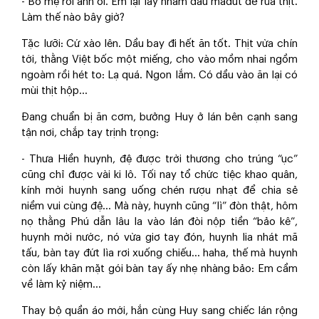
- Bỏ mẹ rồi anh ơi. Em lại lấy nhầm dầu madút để rửa thịt.
Làm thế nào bây giờ?
Tặc lưỡi: Cứ xào lên. Dầu bay đi hết ăn tốt. Thịt vừa chín
tới, thằng Việt bốc một miếng, cho vào mồm nhai ngồm
ngoàm rồi hét to: Lạ quá. Ngon lắm. Có dầu vào ăn lại có
mùi thịt hộp…
Đang chuẩn bị ăn cơm, bưởng Huy ở lán bên cạnh sang
tận nơi, chắp tay trịnh trọng:
- Thưa Hiền huynh, đệ được trời thương cho trúng “ục”
cũng chỉ được vài ki lô. Tối nay tổ chức tiệc khao quân,
kính mời huynh sang uống chén rượu nhạt để chia sẻ
niềm vui cùng đệ… Mà này, huynh cũng “lì” đòn thật, hôm
nọ thằng Phú dẫn lâu la vào lán đòi nộp tiền “bảo kê”,
huynh mời nước, nó vừa giơ tay đón, huynh lia nhát mã
tấu, bàn tay đứt lìa rơi xuống chiếu… haha, thế mà huynh
còn lấy khăn mặt gói bàn tay ấy nhẹ nhàng bảo: Em cầm
về làm kỷ niệm…
Thay bộ quần áo mới, hắn cùng Huy sang chiếc lán rộng