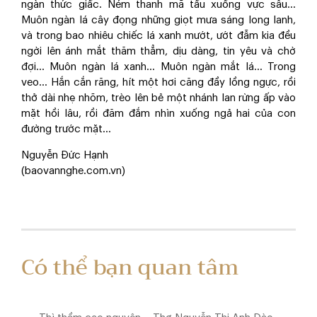
ngàn thức giấc. Ném thanh mã tấu xuống vực sâu…
Muôn ngàn lá cây đọng những giọt mưa sáng long lanh,
và trong bao nhiêu chiếc lá xanh mướt, ướt đẫm kia đều
ngời lên ánh mắt thăm thẳm, dịu dàng, tin yêu và chờ
đợi… Muôn ngàn lá xanh… Muôn ngàn mắt lá… Trong
veo… Hắn cắn răng, hít một hơi căng đầy lồng ngực, rồi
thở dài nhẹ nhõm, trèo lên bẻ một nhánh lan rừng ấp vào
mặt hồi lâu, rồi đăm đắm nhìn xuống ngả hai của con
đường trước mặt…
Nguyễn Đức Hạnh
(baovannghe.com.vn)
Có thể bạn quan tâm