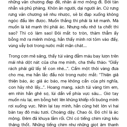
những văn chương đẹp đẽ, nhân ái mơ mộng đi. Đời tàn
nhẫn và phũ phàng. Khôn ăn người, dại người ăn. Cứ rưng
rưng văn chương sẽ nhu nhược, sẽ bị đạp xuống không
ngóc đầu lên được. Muốn thắng thì phải là kẻ mạnh. Mà
muốn là kẻ mạnh thì phải ác. Nhưng nếu nhỡ ta chết thì
sao? Thì có làm sao! Đôi mắt to tròn, thăm thẳm ấy
bỗng mở ra mênh mông, hắn thấy mình rơi tõm vào đấy,
vùng vẫy bơi trong nước mắt mặn chát…
Trong cơn mê sảng, thấy túi vàng đẫm máu bay lượn trên
mái nhà dột nát của cha mẹ mình, cha thều thào: “Giấy
rách phải giữ lấy lề con nhé…”. Cầm một thỏi vàng đưa
cho mẹ, mẹ hắn lắc đầu nói trong nước mắt: “Thiện giả
thiện báo, ác giả ác báo, mẹ không cần của phi nghĩa,
con hãy nhớ lấy…”. Hoang mang, xách túi vàng tìm em,
em nhìn hắn ghê sợ, lùi dần về phía vực sâu… Giơ tay
muốn níu lại, em bỗng hét lên khủng khiếp rồi buông mình
rơi xuống vực. Nhìn lại tay mình, hắn cũng hét lớn vì hai
bàn tay đỏ máu tươi. Choàng dậy. Chao ôi. Đó chỉ là ác
mộng. Đêm đã khuya lắm rồi. Chỉ có tiếng chim rừng kêu
thảng thốt. Những tiếng chim như những giọt âm thanh