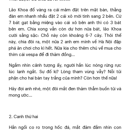
Lão Khoa đổ vàng ra cái mâm đặt trên mặt bàn, thằng
đàn em nhanh nhẩu đặt 2 cái xô mới tinh sang 2 bên. Cứ
7 bát gạt bằng miệng vào cái xô bên anh thì có 3 bát
bên em. Chia xong vẫn còn dư hơn nửa bát, lão Khoa
cười sằng sặc: Chỗ này còn khoảng 6-7 cây. Thôi thế
này, chia đôi ra, một nửa 2 anh em mình về Hà Nội đập
phá ăn chơi cho kì hết. Nửa kia cho thêm chú về mua cho
thím cái vespa để đi thăm đồng…
Ngắm nhìn cảnh tượng ấy, người hắn lúc nóng rừng rực
lúc lạnh ngắt. Sự đố kị? Lòng tham vùng vẫy? Nỗi tủi
phận cho hai bàn tay trắng của mình? Còn hơn thế nữa!
Hãy đợi anh nhé, một đôi mắt đen thăm thẳm buồn tủi và
mong ước…
2. Canh thứ hai
Hắn ngồi co ro trong hốc đá, mắt đăm đắm nhìn con