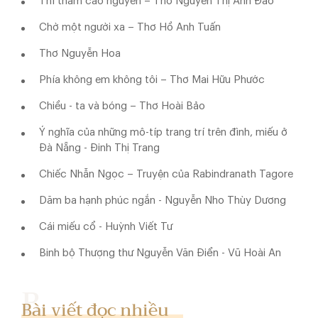
Thì thầm cao nguyên – Thơ Nguyễn Thị Anh Đào
Chờ một người xa – Thơ Hồ Anh Tuấn
Thơ Nguyễn Hoa
Phía không em không tôi – Thơ Mai Hữu Phước
Chiều - ta và bóng – Thơ Hoài Bảo
Ý nghĩa của những mô-típ trang trí trên đình, miếu ở
Đà Nẵng - Đinh Thị Trang
Chiếc Nhẫn Ngọc – Truyện của Rabindranath Tagore
Dăm ba hạnh phúc ngắn - Nguyễn Nho Thùy Dương
Cái miếu cổ - Huỳnh Viết Tư
Binh bộ Thượng thư Nguyễn Văn Điển - Vũ Hoài An
Bài viết đọc nhiều