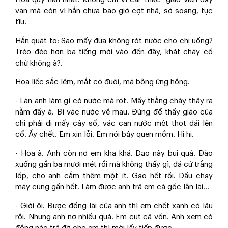
văn mà còn vì hắn chưa bao giờ cợt nhả, sờ soạng, tục
tĩu.
Hắn quát to: Sao mấy đứa không rót nước cho chị uống?
Trèo đèo hơn ba tiếng mới vào đến đây, khát cháy cổ
chứ không à?.
Hoa liếc sắc lẻm, mắt có đuôi, má bỗng ửng hồng.
- Lán anh làm gì có nước mà rót. Mấy thằng chảy thây ra
nằm đấy à. Đi vác nước về mau. Đừng để thầy giáo của
chị phải đi mấy cây số, vác can nước mệt thọt dái lên
cổ. Ấy chết. Em xin lỗi. Em nói bậy quen mồm. Hi hi.
- Hoa à. Anh còn nợ em kha khá. Dạo này bụi quá. Đào
xuống gần ba mươi mét rồi mà không thấy gì, đá cứ trắng
lốp, cho anh cắm thêm một ít. Gạo hết rồi. Dầu chạy
máy cũng gần hết. Làm được anh trả em cả gốc lẫn lãi…
- Giời ôi. Được đồng lãi của anh thì em chết xanh cỏ lâu
rồi. Nhưng anh nợ nhiều quá. Em cụt cả vốn. Anh xem có