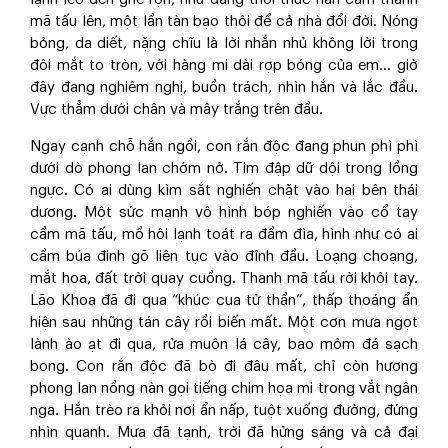
mã tấu lên, một lần tàn bạo thôi để cả nhà đổi đời. Nóng
bỏng, da diết, nặng chĩu là lời nhắn nhủ không lời trong
đôi mắt to tròn, với hàng mi dài rợp bóng của em… giờ
đây đang nghiêm nghị, buồn trách, nhìn hắn và lắc đầu.
Vực thẳm dưới chân và mây trắng trên đầu.
Ngay cạnh chỗ hắn ngồi, con rắn độc đang phun phì phì
dưới dò phong lan chớm nở. Tim đập dữ dội trong lồng
ngực. Có ai dùng kìm sắt nghiến chặt vào hai bên thái
dương. Một sức mạnh vô hình bóp nghiến vào cổ tay
cầm mã tấu, mồ hôi lạnh toát ra đầm đìa, hình như có ai
cầm búa đinh gõ liên tục vào đỉnh đầu. Loạng choạng,
mắt hoa, đất trời quay cuồng. Thanh mã tấu rời khỏi tay.
Lão Khoa đã đi qua “khúc cua tử thần”, thấp thoáng ẩn
hiện sau những tán cây rồi biến mất. Một cơn mưa ngọt
lành ào ạt đi qua, rửa muôn lá cây, bao mỏm đá sạch
bong. Con rắn độc đã bò đi đâu mất, chỉ còn hương
phong lan nồng nàn gọi tiếng chim họa mi trong vắt ngân
nga. Hắn trèo ra khỏi nơi ẩn nấp, tuột xuống đường, đứng
nhìn quanh. Mưa đã tạnh, trời đã hửng sáng và cả đại