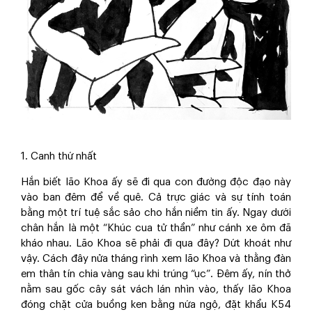
1. Canh thứ nhất
Hắn biết lão Khoa ấy sẽ đi qua con đường độc đạo này
vào ban đêm để về quê. Cả trực giác và sự tính toán
bằng một trí tuệ sắc sảo cho hắn niềm tin ấy. Ngay dưới
chân hắn là một “Khúc cua tử thần” như cánh xe ôm đã
kháo nhau. Lão Khoa sẽ phải đi qua đây? Dứt khoát như
vậy. Cách đây nửa tháng rình xem lão Khoa và thằng đàn
em thân tín chia vàng sau khi trúng “ục”. Đêm ấy, nín thở
nằm sau gốc cây sát vách lán nhìn vào, thấy lão Khoa
đóng chặt cửa buồng ken bằng nứa ngộ, đặt khẩu K54