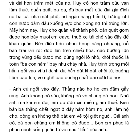
và dài hơn trăm mét của nó. Huy có hơn trăm cửu vạn
làm thuê, quần quật ba ca, đã bay mất của đại gia đình
nó ba cái nhà mặt phố, nợ ngân hàng tiền tỉ, tưởng chỉ
còn nước đâm đầu xuống vực cho xong nợ thì trúng lớn.
Mấy hôm nay, Huy cho quân về thành phố, càn quét gom
được hơn bảy mươi em cave, thuê xe tải chở vào đây để
khao quân. Đèn điện hơn chục bóng sáng choang, cỗ
bàn trải ràn rạt dọc lán trên chiếu hoa, các bưởng lớn
trong vùng đều được mời đứng ngồi lô nhô, khói thuốc lá
toàn “ba con năm” bay như cháy nhà. Huy trịnh trọng mời
hắn ngồi vào vị trí danh dự, hắn dứt khoát chối từ, bưởng
Lâm cao lớn, võ nghệ cao cường nhất bãi cười hô hô:
- Anh cứ ngồi vào đấy. Thằng nào ho he em đấm gẫy
răng. Anh không có sức, không có võ nhưng có học. Nhờ
anh mà khi em đói, em có đơn xin miễn giảm thuế. Biên
bản ba thằng chết ngạt ở đáy hầm hôm nọ, anh làm hộ
cho, công an không thể bắt em về tội giết người. Cái anh
có, cả bọn chúng em không có được… Bọn em phục là
phục cách sống quân tử và máu “liều” của anh…