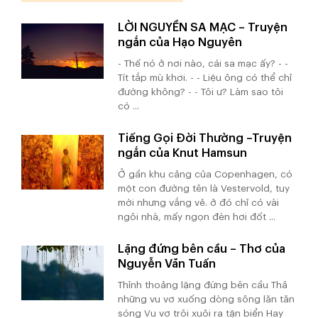
LỜI NGUYỀN SA MẠC – Truyện
ngắn của Hạo Nguyên
- Thế nó ở nơi nào, cái sa mạc ấy? - -
Tít tắp mù khơi. - - Liệu ông có thể chỉ
đường không? - - Tôi ư? Làm sao tôi
có ...
Tiếng Gọi Đời Thường –Truyện
ngắn của Knut Hamsun
Ở gần khu cảng của Copenhagen, có
một con đường tên là Vestervold, tuy
mới nhưng vắng vẻ. ở đó chỉ có vài
ngôi nhà, mấy ngọn đèn hơi đốt ...
Lặng đứng bên cầu – Thơ của
Nguyễn Văn Tuấn
Thỉnh thoảng lặng đứng bên cầu Thả
những vu vơ xuống dòng sông lăn tăn
sóng Vu vơ trôi xuôi ra tận biển Hay