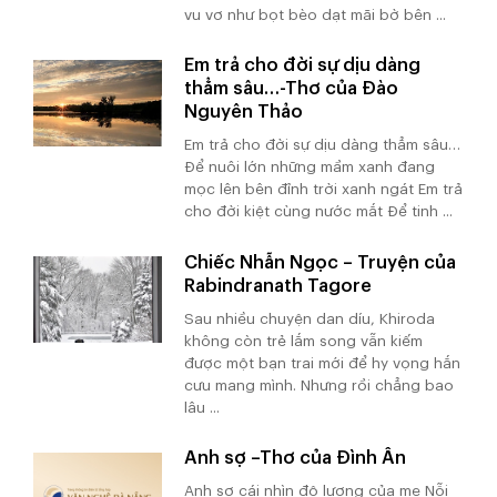
vu vơ như bọt bèo dạt mãi bờ bên ...
Em trả cho đời sự dịu dàng
thẳm sâu…-Thơ của Đào
Nguyên Thảo
Em trả cho đời sự dịu dàng thẳm sâu…
Để nuôi lớn những mầm xanh đang
mọc lên bên đỉnh trời xanh ngát Em trả
cho đời kiệt cùng nước mắt Để tinh ...
Chiếc Nhẫn Ngọc – Truyện của
Rabindranath Tagore
Sau nhiều chuyện dan díu, Khiroda
không còn trẻ lắm song vẫn kiếm
được một bạn trai mới để hy vọng hắn
cưu mang mình. Nhưng rồi chẳng bao
lâu ...
Anh sợ –Thơ của Đình Ân
Anh sợ cái nhìn độ lượng của mẹ Nỗi