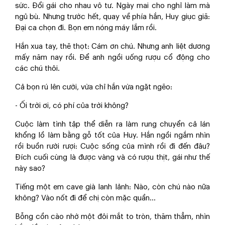
sức. Đổi gái cho nhau vô tư. Ngày mai cho nghỉ làm mà
ngủ bù. Nhưng trước hết, quay về phía hắn, Huy giục giã:
Đại ca chọn đi. Bọn em nóng máy lắm rồi.
Hắn xua tay, thẽ thọt: Cám ơn chú. Nhưng anh liệt dương
mấy năm nay rồi. Để anh ngồi uống rượu cổ động cho
các chú thôi.
Cả bọn rú lên cười, vừa chỉ hắn vừa ngặt ngẽo:
- Ối trời ơi, có phí của trời không?
Cuộc làm tình tập thể diễn ra làm rung chuyển cả lán
khổng lồ làm bằng gỗ tốt của Huy. Hắn ngồi ngắm nhìn
rồi buồn rười rượi: Cuộc sống của mình rồi đi đến đâu?
Đích cuối cùng là được vàng và có rượu thịt, gái như thế
này sao?
Tiếng một em cave già lanh lảnh: Nào, còn chú nào nữa
không? Vào nốt đi để chị còn mặc quần…
Bỗng cồn cào nhớ một đôi mắt to tròn, thăm thẳm, nhìn