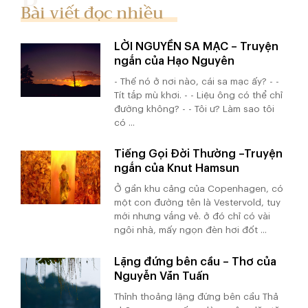
Bài viết đọc nhiều
LỜI NGUYỀN SA MẠC – Truyện
ngắn của Hạo Nguyên
- Thế nó ở nơi nào, cái sa mạc ấy? - -
Tít tắp mù khơi. - - Liệu ông có thể chỉ
đường không? - - Tôi ư? Làm sao tôi
có ...
Tiếng Gọi Đời Thường –Truyện
ngắn của Knut Hamsun
Ở gần khu cảng của Copenhagen, có
một con đường tên là Vestervold, tuy
mới nhưng vắng vẻ. ở đó chỉ có vài
ngôi nhà, mấy ngọn đèn hơi đốt ...
Lặng đứng bên cầu – Thơ của
Nguyễn Văn Tuấn
Thỉnh thoảng lặng đứng bên cầu Thả