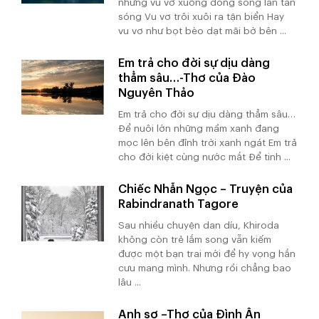
những vu vơ xuống dòng sông lăn tăn
sóng Vu vơ trôi xuôi ra tận biển Hay
vu vơ như bọt bèo dạt mãi bờ bên ...
Em trả cho đời sự dịu dàng
thẳm sâu…-Thơ của Đào
Nguyên Thảo
Em trả cho đời sự dịu dàng thẳm sâu…
Để nuôi lớn những mầm xanh đang
mọc lên bên đỉnh trời xanh ngát Em trả
cho đời kiệt cùng nước mắt Để tinh ...
Chiếc Nhẫn Ngọc – Truyện của
Rabindranath Tagore
Sau nhiều chuyện dan díu, Khiroda
không còn trẻ lắm song vẫn kiếm
được một bạn trai mới để hy vọng hắn
cưu mang mình. Nhưng rồi chẳng bao
lâu ...
Anh sợ –Thơ của Đình Ân