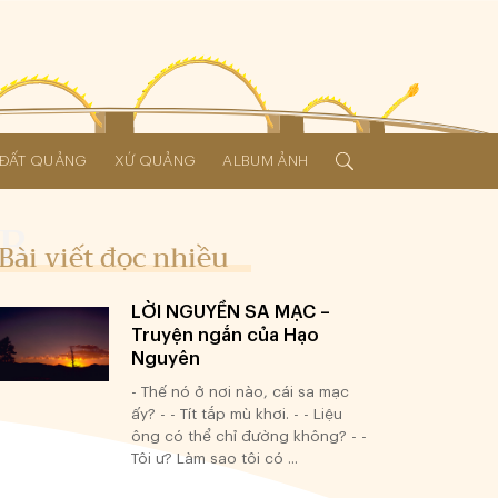
Í ĐẤT QUẢNG
XỨ QUẢNG
ALBUM ẢNH
Bài viết đọc nhiều
LỜI NGUYỀN SA MẠC –
Truyện ngắn của Hạo
Nguyên
- Thế nó ở nơi nào, cái sa mạc
ấy? - - Tít tắp mù khơi. - - Liệu
ông có thể chỉ đường không? - -
Tôi ư? Làm sao tôi có ...