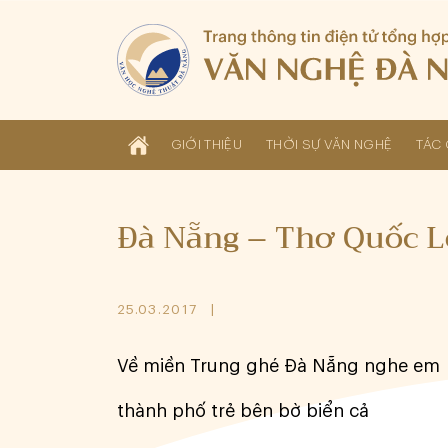
GIỚI THIỆU
THỜI SỰ VĂN NGHỆ
TÁC 
Đà Nẵng – Thơ Quốc 
25.03.2017
Về miền Trung ghé Đà Nẵng nghe em
thành phố trẻ bên bờ biển cả