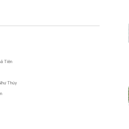
ã Tiên
 Như Thúy
ám