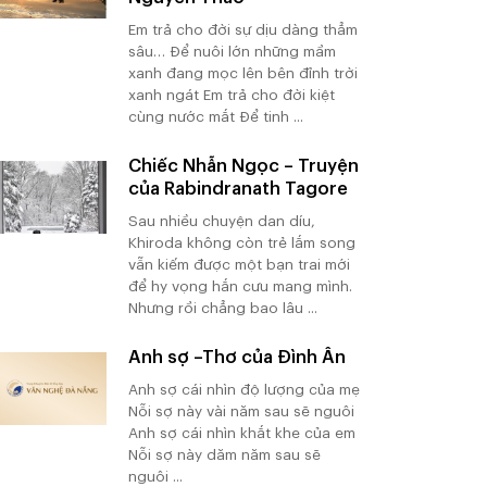
Em trả cho đời sự dịu dàng thẳm
sâu… Để nuôi lớn những mầm
xanh đang mọc lên bên đỉnh trời
xanh ngát Em trả cho đời kiệt
cùng nước mắt Để tinh ...
Chiếc Nhẫn Ngọc – Truyện
của Rabindranath Tagore
Sau nhiều chuyện dan díu,
Khiroda không còn trẻ lắm song
vẫn kiếm được một bạn trai mới
để hy vọng hắn cưu mang mình.
Nhưng rồi chẳng bao lâu ...
Anh sợ –Thơ của Đình Ân
Anh sợ cái nhìn độ lượng của mẹ
Nỗi sợ này vài năm sau sẽ nguôi
Anh sợ cái nhìn khắt khe của em
Nỗi sợ này dăm năm sau sẽ
nguôi ...