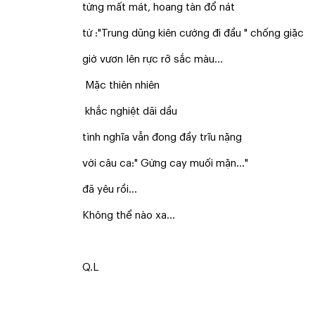
từng mất mát, hoang tàn đổ nát
từ :"Trung dũng kiên cường đi đầu " chống giặc
giờ vươn lên rực rỡ sắc màu...
Mặc thiên nhiên
khắc nghiệt dãi dầu
tình nghĩa vẫn đong đầy trĩu nặng
với câu ca:" Gừng cay muối mặn..."
đã yêu rồi...
Không thể nào xa...
Q.L