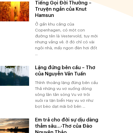
Tiếng Gọi Đời Thường –
Truyện ngắn của Knut
Hamsun
Ở gần khu cảng của
Copenhagen, có một con
đường tên là Vestervold, tuy mới
nhưng vắng vẻ. ở đó chỉ có vài
ngôi nhà, mấy ngọn đèn hơi đốt
...
Lặng đứng bên cầu – Thơ
của Nguyễn Văn Tuấn
Thỉnh thoảng lặng đứng bên cầu
Thả những vu vơ xuống dòng
sông lăn tăn sóng Vu vơ trôi
xuôi ra tận biển Hay vu vơ như
bọt bèo dạt mãi bờ bên ...
Em trả cho đời sự dịu dàng
thẳm sâu…-Thơ của Đào
Nguyên Thảo