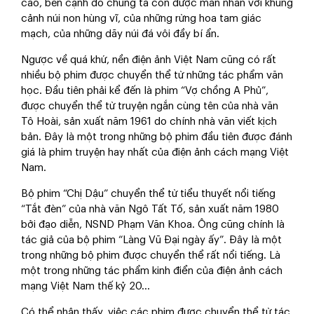
cao, bên cạnh đó chúng ta còn được mãn nhãn với khung
cảnh núi non hùng vĩ, của những rừng hoa tam giác
mạch, của những dãy núi đá vôi đầy bí ẩn.
Ngược về quá khứ, nền điện ảnh Việt Nam cũng có rất
nhiều bộ phim được chuyển thể từ những tác phẩm văn
học. Đầu tiên phải kể đến là phim “Vợ chồng A Phủ”,
được chuyển thể từ truyện ngắn cùng tên của nhà văn
Tô Hoài, sản xuất năm 1961 do chính nhà văn viết kịch
bản. Đây là một trong những bộ phim đầu tiên được đánh
giá là phim truyện hay nhất của điện ảnh cách mạng Việt
Nam.
Bộ phim “Chị Dậu” chuyển thể từ tiểu thuyết nổi tiếng
“Tắt đèn” của nhà văn Ngô Tất Tố, sản xuất năm 1980
bởi đạo diễn, NSND Phạm Văn Khoa. Ông cũng chính là
tác giả của bộ phim “Làng Vũ Đại ngày ấy”. Đây là một
trong những bộ phim được chuyển thể rất nổi tiếng. Là
một trong những tác phẩm kinh điển của điện ảnh cách
mạng Việt Nam thế kỷ 20…
Có thể nhận thấy, việc các phim được chuyển thể từ tác