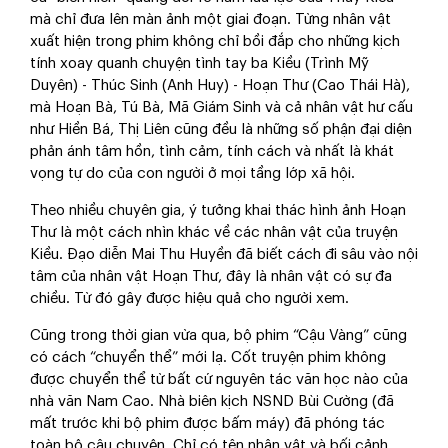
mà chỉ đưa lên màn ảnh một giai đoạn. Từng nhân vật
xuất hiện trong phim không chỉ bồi đắp cho những kịch
tính xoay quanh chuyện tình tay ba Kiều (Trình Mỹ
Duyên) - Thúc Sinh (Anh Huy) - Hoạn Thư (Cao Thái Hà),
mà Hoạn Bà, Tú Bà, Mã Giám Sinh và cả nhân vật hư cấu
như Hiền Bá, Thị Liên cũng đều là những số phận đại diện
phản ánh tâm hồn, tình cảm, tính cách và nhất là khát
vọng tự do của con người ở mọi tầng lớp xã hội.
Theo nhiều chuyên gia, ý tưởng khai thác hình ảnh Hoạn
Thư là một cách nhìn khác về các nhân vật của truyện
Kiều. Đạo diễn Mai Thu Huyền đã biết cách đi sâu vào nội
tâm của nhân vật Hoạn Thư, đây là nhân vật có sự đa
chiều. Từ đó gây được hiệu quả cho người xem.
Cũng trong thời gian vừa qua, bộ phim “Cậu Vàng” cũng
có cách “chuyển thể” mới lạ. Cốt truyện phim không
được chuyển thể từ bất cứ nguyên tác văn học nào của
nhà văn Nam Cao. Nhà biên kịch NSND Bùi Cường (đã
mất trước khi bộ phim được bấm máy) đã phóng tác
toàn bộ câu chuyện. Chỉ có tên nhân vật và bối cảnh