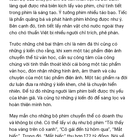
làng quê được nhà biên kịch lấy vào phim, chứ tình tiết
trong phim là sáng tạo. Ý tưởng phim nhiều táo bạo. Tiếc
là phần quảng bá và phát hành phim không được như ý.
Bên cạnh đó, tình tiết lấy nhân vật chó nước ngoài thay
cho chó thuần Việt bị nhiều người chỉ trích, phê phán.
Trước những chê bai thậm chí là ném đá thì cũng có
những ý kiến cho rằng, khi xem một tác phẩm điện ảnh
chuyển thể từ văn học, cần sự công tâm của công
chúng với tinh thần thoát khỏi cái bóng một tác phẩm
văn học, đón nhận những hình ảnh, âm thanh và câu
chuyện của một tác phẩm điện ảnh. Một tác phẩm ra đời
dư luận đưa ra những ý kiến khen, chê là chuyện hiển
nhiên. Để từ đó những người làm phim biết được thị yếu
của khán giả. Và cũng từ những ý kiến đó để sàng lọc và
hoàn thiện mình hơn.
May mắn cho những bộ phim chuyển thể có doanh thu
và không bị chê. Có thể lấy ví dụ như bộ phim “Tôi thấy
hoa vàng trên cỏ xanh”, “Cô gái đến từ hôm qua”, “Mắt
biếc”. Trong đó, “Mắt biếc” thu hơn 172 tỷ đồng. Nói về