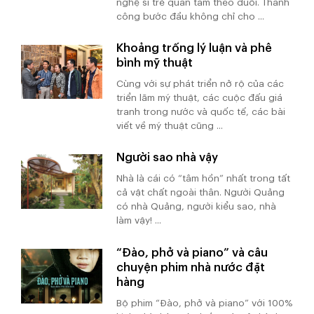
nghệ sĩ trẻ quan tâm theo đuổi. Thành
công bước đầu không chỉ cho ...
Khoảng trống lý luận và phê
bình mỹ thuật
Cùng với sự phát triển nở rộ của các
triển lãm mỹ thuật, các cuộc đấu giá
tranh trong nước và quốc tế, các bài
viết về mỹ thuật cũng ...
Người sao nhà vậy
Nhà là cái có “tâm hồn” nhất trong tất
cả vật chất ngoài thân. Người Quảng
có nhà Quảng, người kiểu sao, nhà
làm vậy! ...
“Đào, phở và piano” và câu
chuyện phim nhà nước đặt
hàng
Bộ phim “Đào, phở và piano” với 100%