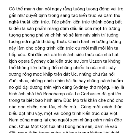
Có thể mạnh dạn nói ngay rằng tưởng tượng đóng vai trò
gần như quyết định trong sáng tác kiến trúc và cảm thụ
nghệ thuật kiến trúc. Tác phẩm kiến trúc thành công bất
kì đều là sản phẩm mang đậm dấu ấn của một trí tưởng
tượng phong phú và chính nó sẽ làm nảy sinh trí tưởng
tượng nơi người thưởng thức. Chính hành vi tưởng tượng
này làm cho công trình kiến trúc cứ mới mãi mỗi lần ta
tiếp xúc. Khi đến với cái hình ảnh siêu thực của nhà hát
kịch opera Sydney của kiến trúc sư Jorn Utzon ta không
thể không liên tưởng đến những chiếc lá của một cây
xương rồng mọc khắp trên đất Úc, những chú rùa nối
đuôi nhau, những cánh chim hải âu hay những cánh buồm
no gió đại dương trên vịnh cảng Sydney thơ mộng. Hay là
hình ảnh nhà thờ Ronchamp của Le Corbusier đã gợi lên
trong ta biết bao hình ảnh: Đức Mẹ trải khăn che chở cho
các con chiên, con tàu, chiếc mũ... Cùng một cách thức
biểu đạt như vậy, một vài công trình kiến trúc của Việt
Nam cũng mang lại cho người xem những cảm nhận độc
đáo. Chùa Một Cột tựa như bông hoa sen, đâm rễ vào