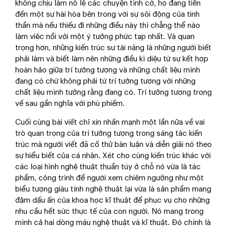
không chịu làm nô lệ các chuyện tình cờ, họ đang tiến
đến một sự hài hòa bên trong với sự sôi động của tinh
thần mà nếu thiếu đi những điều này thì chẳng thể nào
làm việc nổi với một ý tưởng phức tạp nhất. Và quan
trọng hơn, những kiến trúc sư tài năng là những người biết
phải làm và biết làm nên những điều kì diệu từ sự kết hợp
hoàn hảo giữa trí tưởng tượng và những chất liệu mình
đang có chứ không phải từ trí tưởng tượng với những
chất liệu mình tưởng rằng đang có. Trí tưởng tượng trong
vế sau gần nghĩa với phù phiếm.
Cuối cùng bài viết chỉ xin nhấn mạnh một lần nữa về vai
trò quan trọng của trí tưởng tượng trong sáng tác kiến
trúc mà người viết đã cố thử bàn luận và diễn giải nó theo
sự hiểu biết của cá nhân. Xét cho cùng kiến trúc khác với
các loại hình nghệ thuật thuần túy ở chỗ nó vừa là tác
phẩm, công trình để người xem chiêm ngưỡng như một
biểu tượng giàu tính nghệ thuật lại vừa là sản phẩm mang
đậm dấu ấn của khoa học kĩ thuật để phục vụ cho những
nhu cầu hết sức thực tế của con người. Nó mang trong
mình cả hai dòng máu nghệ thuật và kĩ thuật. Đó chính là