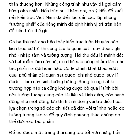
thân thương hơn. Những công trình như vậy đã gợi cảm
hứng cho nhiều kiến trúc sư. Thậm chí, có ý kiến đề xuất
nền kiến trúc Việt Nam đã đến lúc cần xác lập những
“trường phái” của riêng mình để định hình vị trí trên bản
đồ kiến trúc thế giới.
Có ba thứ mà các bậc thầy kiến trúc luôn khuyên các
kiến trúc sư trẻ khi sáng tác là quan sát - suy đoán, ghi
nhớ - nhập tâm và tưởng tượng. Hai thứ đầu là mảnh đất
và hạt mầm làm nảy nở, còn thứ sau cùng nhằm làm cho
tác phẩm ra đời hoàn hảo. Có lẽ chính khát khao vượt
qua, phủ nhận cái quan sát được, ghi nhớ được, suy lí
được... làm nảy sinh tưởng tượng. Song trong bất kì
trường hợp nào ta cũng không được bỏ qua lí tính bởi
nếu tưởng tượng cung cấp tài liệu và tình cảm, còn hành
động như một động lực thì lí tính đóng vai trò điều hòa,
lựa chọn trong số các chi tiết đã đến với trí nhớ hoặc do
tưởng tượng tạo ra để quy định phương thức chúng có
thể đưa vào tác phẩm.
Để có được một trạng thái sáng tác tốt với những tiền