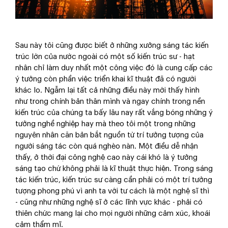
Sau này tôi cũng được biết ở những xưởng sáng tác kiến
trúc lớn của nước ngoài có một số kiến trúc sư - hạt
nhân chỉ làm duy nhất một công việc đó là cung cấp các
ý tưởng còn phần việc triển khai kĩ thuật đã có người
khác lo. Ngẫm lại tất cả những điều này mới thấy hình
như trong chính bản thân mình và ngay chính trong nền
kiến trúc của chúng ta bấy lâu nay rất vắng bóng những ý
tưởng nghề nghiệp hay mà theo tôi một trong những
nguyên nhân căn bản bắt nguồn từ trí tưởng tượng của
người sáng tác còn quá nghèo nàn. Một điều dễ nhận
thấy, ở thời đại công nghệ cao này cái khó là ý tưởng
sáng tạo chứ không phải là kĩ thuật thực hiện. Trong sáng
tác kiến trúc, kiến trúc sư càng cần phải có một trí tưởng
tượng phong phú vì anh ta với tư cách là một nghệ sĩ thì
- cũng như những nghệ sĩ ở các lĩnh vực khác - phải có
thiên chức mang lại cho mọi người những cảm xúc, khoái
cảm thẩm mĩ.