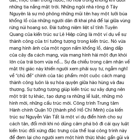
đất, mọc thân trong nước, nở hoa trong không khí dưới
những tia nắng mặt trời. Những ngôi nhà rông ở Tây
Nguyên là sự mô phỏng những mũi tên hay một lưỡi búa
khổng lồ của những người dân đi khai phá để lại giữa vùng
rừng núi hoang sơ. Đài tưởng niệm liệt sĩ tỉnh Tuyên
Quang của kiến trúc sư Lê Hiệp cũng là một ví dụ về sự
thành công của trí tưởng tượng trong kiến trúc. Nó vừa
mang hình ảnh của một ngọn nấm khổng lồ, dáng dấp
của cây đa cách mạng, vừa mang hình hài một đụn khói
lớn của trái bom vừa nổ… Sự đa chiều trong cảm nhận về
mặt thị giác này khiến người xem phải suy tư, ngẫm nghĩ
về “chủ đề” chính của tác phẩm: một cuộc cách mạng
thành công luôn là sự hòa quyện giữa hào hùng và đau
thương. Sự tưởng tượng giúp kiến trúc sư xây dựng nên
một trật tự khác, tạo dựng ra những lề luật, những mô
hình mới, những cấu trúc mới. Công trình Trung tâm
Hành chính Quận 10 (thành phố Hồ Chí Minh) của kiến
trúc sư Nguyễn Văn Tất là một ví dụ điển hình cho sự
cách tân, đổi mới khi nó dũng cảm phá bỏ đi cái quy luật
kiến trúc đối xứng đặc trưng của thể loại công trình này
để đem lại cho người xem một hình thức khác gần gũi và