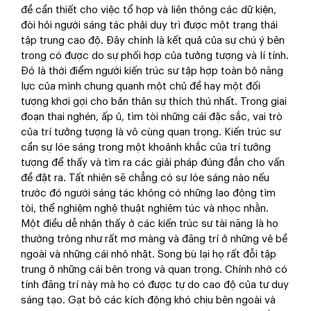
đề cần thiết cho việc tổ hợp và liên thông các dữ kiện,
đòi hỏi người sáng tác phải duy trì được một trạng thái
tập trung cao độ. Đây chính là kết quả của sự chú ý bên
trong có được do sự phối hợp của tưởng tượng và lí tính.
Đó là thời điểm người kiến trúc sư tập hợp toàn bộ năng
lực của mình chung quanh một chủ đề hay một đối
tượng khơi gợi cho bản thân sự thích thú nhất. Trong giai
đoạn thai nghén, ấp ủ, tìm tòi những cái đặc sắc, vai trò
của trí tưởng tượng là vô cùng quan trọng. Kiến trúc sư
cần sự lóe sáng trong một khoảnh khắc của trí tưởng
tượng để thấy và tìm ra các giải pháp đúng đắn cho vấn
đề đặt ra. Tất nhiên sẽ chẳng có sự lóe sáng nào nếu
trước đó người sáng tác không có những lao động tìm
tòi, thể nghiệm nghệ thuật nghiêm túc và nhọc nhằn.
Một điều dễ nhận thấy ở các kiến trúc sư tài năng là họ
thường trông như rất mơ màng và đãng trí ở những vẻ bề
ngoài và những cái nhỏ nhặt. Song bù lại họ rất đỗi tập
trung ở những cái bên trong và quan trọng. Chính nhờ có
tính đãng trí này mà họ có được tự do cao độ của tư duy
sáng tạo. Gạt bỏ các kích động khó chịu bên ngoài và