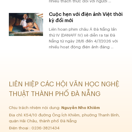
nhiều thách thức đối với người ...
Cuộc hẹn với điện ảnh Việt thời
kỳ đổi mới
Liên hoan phim châu Á Đà Nẵng lần
thứ IV (DANAFF IV) sẽ diễn ra tại Đà
Nẵng từ ngày 28/6 đến 4/7/2026 với
nhiều hoạt động điện ảnh đáng ...
LIÊN HIỆP CÁC HỘI VĂN HỌC NGHỆ
THUẬT THÀNH PHỐ ĐÀ NẴNG
Chịu trách nhiệm nội dung:
Nguyễn Nho Khiêm
Địa chỉ: K54/10 đường Ông Ích Khiêm, phường Thanh Bình,
quận Hải Châu, thành phố Đà Nẵng
Điện thoại : 0236-3821434