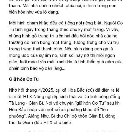
thanh. Mái nhà chênh chếch phía núi, in hình trăng non
hiền hòa như vừa ló dạng.
Mỗi hình chạm khắc đều có tiếng nói riêng biệt. Người Cơ
Tu tính ngày trong tháng theo chu kỳ mặt trăng. Vì vậy,
những hình gỗ trang trí trên hai đầu hồi nóc nhà của họ
thường có hình bóng mặt trăng, tượng trưng cho vũ trụ
trong trạng thái thanh bình. Nếu hình dáng con gà là
mong ước của sự ấm no, sinh sôi nảy nở thi mỗi ngọn
giáo, lưỡi mác trên mái tranh kia là tinh thần quả cảm của
chiến binh bảo vệ dân làng…
Giữ hồn Cơ Tu
Nhớ hồi tháng 4/2025, tại xã Hòa Bắc (cũ) đã diễn ra lễ
ra mắt HTX Nông nghiệp sinh thái và Du lịch cộng đồng
Tà Lang - Giàn Bí. Nói về chuyện “giữ hồn Cơ Tu” sau khi
Hòa Bắc nhập với một số xã phường khác để “lên
phường”, Alăng Như, Bí thư Chi bộ thôn Giàn Bí, đồng
thời là Giám đốc HTX cho biết: