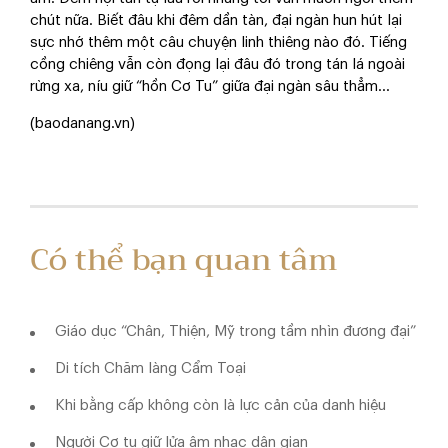
chút nữa. Biết đâu khi đêm dần tàn, đại ngàn hun hút lại
sực nhớ thêm một câu chuyện linh thiêng nào đó. Tiếng
cồng chiêng vẫn còn đọng lại đâu đó trong tán lá ngoài
rừng xa, níu giữ “hồn Cơ Tu” giữa đại ngàn sâu thẳm...
(baodanang.vn)
Có thể bạn quan tâm
Giáo dục “Chân, Thiện, Mỹ trong tầm nhìn đương đại”
Di tích Chăm làng Cẩm Toại
Khi bằng cấp không còn là lực cản của danh hiệu
Người Cơ tu giữ lửa âm nhạc dân gian