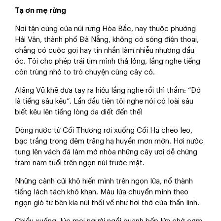
Tạ ơn mẹ rừng
Nơi tận cùng của núi rừng Hòa Bắc, nay thuộc phường
Hải Vân, thành phố Đà Nẵng, không có sóng điện thoại,
chẳng có cuộc gọi hay tin nhắn làm nhiễu nhương đầu
óc. Tôi cho phép trái tim mình thả lỏng, lắng nghe tiếng
côn trùng nhỏ to trò chuyện cùng cây cỏ.
Alăng Vũ khẽ đưa tay ra hiệu lắng nghe rồi thì thầm: “Đó
là tiếng sâu kêu”. Lần đầu tiên tôi nghe nói có loài sâu
biết kêu lên tiếng lòng da diết đến thế!
Dòng nước từ Cối Thượng rơi xuống Cối Hạ cheo leo,
bạc trắng trong đêm trăng hạ huyền mơn mớn. Hơi nước
tung lên vách đá làm mờ nhòa những cây ươi dễ chừng
trăm năm tuổi trên ngọn núi trước mặt.
Những cành củi khô hiến mình trên ngọn lửa, nổ thành
tiếng lách tách khô khan. Màu lửa chuyển mình theo
ngọn gió từ bên kia núi thổi về như hơi thở của thần linh.