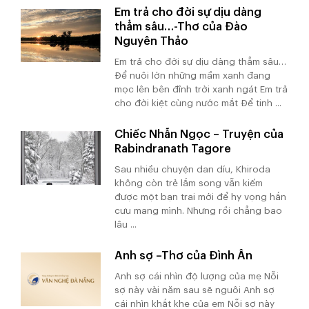
Em trả cho đời sự dịu dàng
thẳm sâu…-Thơ của Đào
Nguyên Thảo
Em trả cho đời sự dịu dàng thẳm sâu…
Để nuôi lớn những mầm xanh đang
mọc lên bên đỉnh trời xanh ngát Em trả
cho đời kiệt cùng nước mắt Để tinh ...
Chiếc Nhẫn Ngọc – Truyện của
Rabindranath Tagore
Sau nhiều chuyện dan díu, Khiroda
không còn trẻ lắm song vẫn kiếm
được một bạn trai mới để hy vọng hắn
cưu mang mình. Nhưng rồi chẳng bao
lâu ...
Anh sợ –Thơ của Đình Ân
Anh sợ cái nhìn độ lượng của mẹ Nỗi
sợ này vài năm sau sẽ nguôi Anh sợ
cái nhìn khắt khe của em Nỗi sợ này