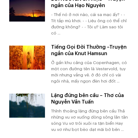
ngắn của Hạo Nguyên
- Thế nó ở nơi nào, cái sa mạc ấy? - -
Tít tắp mù khơi. - - Liệu ông có thể chỉ
đường không? - - Tôi ư? Làm sao tôi
có ...
Tiếng Gọi Đời Thường –Truyện
ngắn của Knut Hamsun
Ở gần khu cảng của Copenhagen, có
một con đường tên là Vestervold, tuy
mới nhưng vắng vẻ. ở đó chỉ có vài
ngôi nhà, mấy ngọn đèn hơi đốt ...
Lặng đứng bên cầu – Thơ của
Nguyễn Văn Tuấn
Thỉnh thoảng lặng đứng bên cầu Thả
những vu vơ xuống dòng sông lăn tăn
sóng Vu vơ trôi xuôi ra tận biển Hay
vu vơ như bọt bèo dạt mãi bờ bên ...