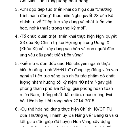
Chí Minh” do Trung ương phát động.
-Chỉ đạo tiếp tục triển khai có hiệu quả “Chương
trình hành động” thực hiện Nghị quyết 23 của Bộ
chính trị về “Tiếp tục xây dựng và phát triển văn
học, nghệ thuật trong thời kỳ mới”.
-Tổ chức quán triệt, triển khai thực hiện Nghị quyết
33 của Bộ Chính trị tại Hội nghị Trung Ương IX
(Khóa XI) về “xây dựng văn hóa và con người đáp
ứng yêu cầu phát triển bền vững”.
-Kiểm tra, đôn đốc các Hội chuyên ngành thực
hiện 5 công trình VH-NT đã đăng ký; động viên văn
nghệ sĩ tiếp tục sáng tạo nhiều tác phẩm có chất
lượng nhằm hướng tới kỷ niệm 40 năm Ngày giải
phóng thành phố Đà Nẵng, giải phóng hoàn toàn
miền Nam, thống nhất đất nước, chào mừng Đại
hội Liên hiệp Hội trong năm 2014-2015.
-Cụ thể hóa nội dung thực hiện Chỉ thị 18/CT-TU
của Thường vụ Thành ủy Đà Nẵng về “Đăng kí và kí
kết giao ước giúp đỡ huyện Hòa Vang xây dựng