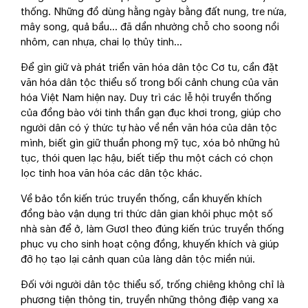
thống. Những đồ dùng hằng ngày bằng đất nung, tre nứa,
mây song, quả bầu... đã dần nhường chỗ cho soong nồi
nhôm, can nhựa, chai lọ thủy tinh...
Để gìn giữ và phát triển văn hóa dân tộc Cơ tu, cần đặt
văn hóa dân tộc thiểu số trong bối cảnh chung của văn
hóa Việt Nam hiện nay. Duy trì các lễ hội truyền thống
của đồng bào với tinh thần gạn đục khơi trong, giúp cho
người dân có ý thức tự hào về nền văn hóa của dân tộc
mình, biết gìn giữ thuần phong mỹ tục, xóa bỏ những hủ
tục, thói quen lạc hậu, biết tiếp thu một cách có chọn
lọc tinh hoa văn hóa các dân tộc khác.
Về bảo tồn kiến trúc truyền thống, cần khuyến khích
đồng bào vận dụng tri thức dân gian khôi phục một số
nhà sàn để ở, làm Gươl theo đúng kiến trúc truyền thống
phục vụ cho sinh hoạt cộng đồng, khuyến khích và giúp
đỡ họ tạo lại cảnh quan của làng dân tộc miền núi.
Đối với người dân tộc thiểu số, trống chiêng không chỉ là
phương tiện thông tin, truyền những thông điệp vang xa