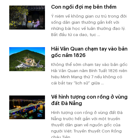
Con ngồi đợi mẹ bên thềm
Ý niệm về không gian cư trú trong đời
sống dân gian thường gắn kết với
những bài học về luân thường đạo lý.
Bắt đầu từ ca dao, tục ...
Hải Vân Quan chạm tay vào bản
gốc năm 1826
Không thể sớm chạm tay vào bản gốc
Hải Vân Quan năm Bính Tuất 1826 niên
hiệu Minh Mạng thứ 7 nếu không có
cái bắt tay “lịch sử” giữa ...
Về hình tượng con rồng ở vùng
đất Đà Nẵng
Hình tượng con rồng ở vùng đất Đà
Nẵng trước hết gắn với một truyền
thuyết dân gian về nguồn gốc của
người Việt: Truyền thuyết Con Rồng
cháu Tiên. ...