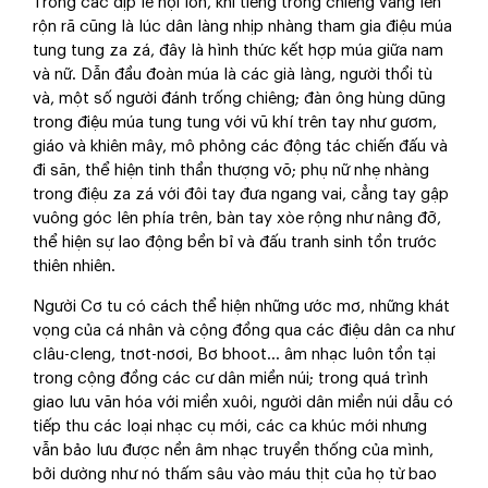
Trong các dịp lễ hội lớn, khi tiếng trống chiêng vang lên
rộn rã cũng là lúc dân làng nhịp nhàng tham gia điệu múa
tung tung za zá, đây là hình thức kết hợp múa giữa nam
và nữ. Dẫn đầu đoàn múa là các già làng, người thổi tù
và, một số người đánh trống chiêng; đàn ông hùng dũng
trong điệu múa tung tung với vũ khí trên tay như gươm,
giáo và khiên mây, mô phỏng các động tác chiến đấu và
đi săn, thể hiện tinh thần thượng võ; phụ nữ nhẹ nhàng
trong điệu za zá với đôi tay đưa ngang vai, cẳng tay gập
vuông góc lên phía trên, bàn tay xòe rộng như nâng đỡ,
thể hiện sự lao động bền bỉ và đấu tranh sinh tồn trước
thiên nhiên.
Người Cơ tu có cách thể hiện những ước mơ, những khát
vọng của cá nhân và cộng đồng qua các điệu dân ca như
clâu-cleng, tnơt-nơơi, Bơ bhoot... âm nhạc luôn tồn tại
trong cộng đồng các cư dân miền núi; trong quá trình
giao lưu văn hóa với miền xuôi, người dân miền núi dẫu có
tiếp thu các loại nhạc cụ mới, các ca khúc mới nhưng
vẫn bảo lưu được nền âm nhạc truyền thống của mình,
bởi dường như nó thấm sâu vào máu thịt của họ từ bao