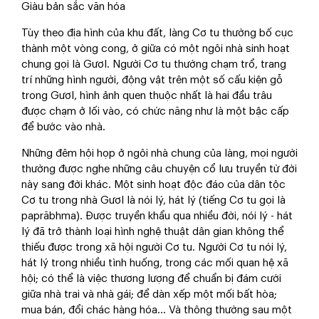
Giàu bản sắc văn hóa
Tùy theo địa hình của khu đất, làng Cơ tu thường bố cục
thành một vòng cong, ở giữa có một ngôi nhà sinh hoạt
chung gọi là Gươl. Người Cơ tu thường chạm trổ, trang
trí những hình người, động vật trên một số cấu kiện gỗ
trong Gươl, hình ảnh quen thuộc nhất là hai đầu trâu
được chạm ở lối vào, có chức năng như là một bậc cấp
để bước vào nhà.
Những đêm hội họp ở ngôi nhà chung của làng, mọi người
thường được nghe những câu chuyện cổ lưu truyền từ đời
này sang đời khác. Một sinh hoạt độc đáo của dân tộc
Cơ tu trong nhà Gươl là nói lý, hát lý (tiếng Cơ tu gọi là
paprăbhma). Được truyền khẩu qua nhiều đời, nói lý - hát
lý đã trở thành loại hình nghệ thuật dân gian không thể
thiếu được trong xã hội người Cơ tu. Người Cơ tu nói lý,
hát lý trong nhiều tình huống, trong các mối quan hệ xã
hội; có thể là việc thương lượng để chuẩn bị đám cưới
giữa nhà trai và nhà gái; để dàn xếp một mối bất hòa;
mua bán, đổi chác hàng hóa... Và thông thường sau một