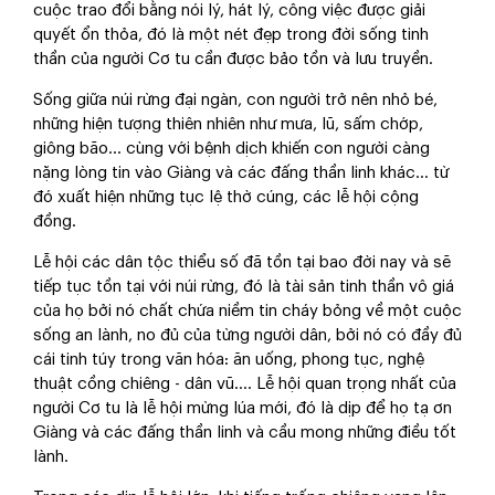
cuộc trao đổi bằng nói lý, hát lý, công việc được giải
quyết ổn thỏa, đó là một nét đẹp trong đời sống tinh
thần của người Cơ tu cần được bảo tồn và lưu truyền.
Sống giữa núi rừng đại ngàn, con người trở nên nhỏ bé,
những hiện tượng thiên nhiên như mưa, lũ, sấm chớp,
giông bão... cùng với bệnh dịch khiến con người càng
nặng lòng tin vào Giàng và các đấng thần linh khác... từ
đó xuất hiện những tục lệ thờ cúng, các lễ hội cộng
đồng.
Lễ hội các dân tộc thiểu số đã tồn tại bao đời nay và sẽ
tiếp tục tồn tại với núi rừng, đó là tài sản tinh thần vô giá
của họ bởi nó chất chứa niềm tin cháy bỏng về một cuộc
sống an lành, no đủ của từng người dân, bởi nó có đầy đủ
cái tinh túy trong văn hóa: ăn uống, phong tục, nghệ
thuật cồng chiêng - dân vũ.... Lễ hội quan trọng nhất của
người Cơ tu là lễ hội mừng lúa mới, đó là dịp để họ tạ ơn
Giàng và các đấng thần linh và cầu mong những điều tốt
lành.