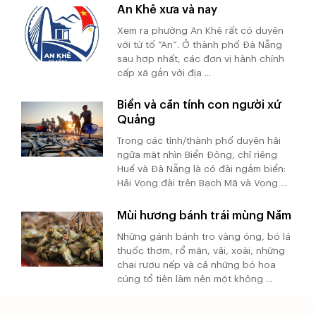
An Khê xưa và nay
Xem ra phường An Khê rất có duyên
với từ tố “An”. Ở thành phố Đà Nẵng
sau hợp nhất, các đơn vị hành chính
cấp xã gắn với địa ...
Biển và căn tính con người xứ
Quảng
Trong các tỉnh/thành phố duyên hải
ngửa mặt nhìn Biển Đông, chỉ riêng
Huế và Đà Nẵng là có đài ngắm biển:
Hải Vọng đài trên Bạch Mã và Vọng ...
Mùi hương bánh trái mùng Năm
Những gánh bánh tro vàng óng, bó lá
thuốc thơm, rổ mận, vải, xoài, những
chai rượu nếp và cả những bó hoa
cúng tổ tiên làm nên một không ...