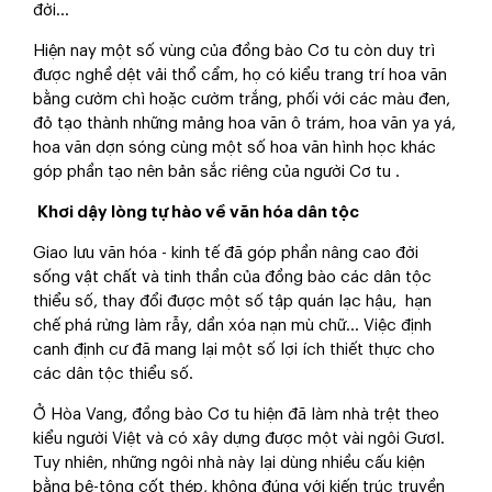
đời...
Hiện nay một số vùng của đồng bào Cơ tu còn duy trì
được nghề dệt vải thổ cẩm, họ có kiểu trang trí hoa văn
bằng cườm chì hoặc cườm trắng, phối với các màu đen,
đỏ tạo thành những mảng hoa văn ô trám, hoa văn ya yá,
hoa văn dợn sóng cùng một số hoa văn hình học khác
góp phần tạo nên bản sắc riêng của người Cơ tu .
Khơi dậy lòng tự hào về văn hóa dân tộc
Giao lưu văn hóa - kinh tế đã góp phần nâng cao đời
sống vật chất và tinh thần của đồng bào các dân tộc
thiểu số, thay đổi được một số tập quán lạc hậu, hạn
chế phá rừng làm rẫy, dần xóa nạn mù chữ... Việc định
canh định cư đã mang lại một số lợi ích thiết thực cho
các dân tộc thiểu số.
Ở Hòa Vang, đồng bào Cơ tu hiện đã làm nhà trệt theo
kiểu người Việt và có xây dựng được một vài ngôi Gươl.
Tuy nhiên, những ngôi nhà này lại dùng nhiều cấu kiện
bằng bê-tông cốt thép, không đúng với kiến trúc truyền