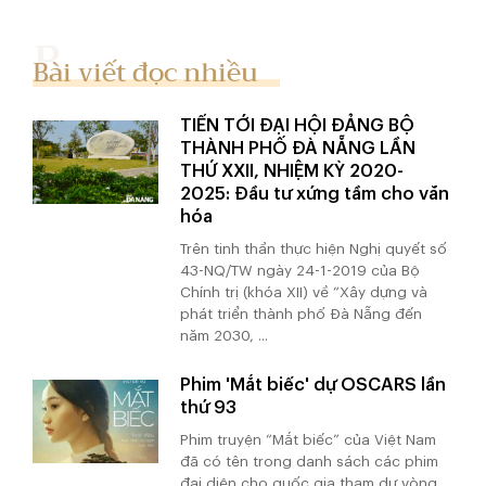
Bài viết đọc nhiều
TIẾN TỚI ĐẠI HỘI ĐẢNG BỘ
THÀNH PHỐ ĐÀ NẴNG LẦN
THỨ XXII, NHIỆM KỲ 2020-
2025: Đầu tư xứng tầm cho văn
hóa
Trên tinh thần thực hiện Nghị quyết số
43-NQ/TW ngày 24-1-2019 của Bộ
Chính trị (khóa XII) về “Xây dựng và
phát triển thành phố Đà Nẵng đến
năm 2030, ...
Phim 'Mắt biếc' dự OSCARS lần
thứ 93
Phim truyện “Mắt biếc” của Việt Nam
đã có tên trong danh sách các phim
đại diện cho quốc gia tham dự vòng