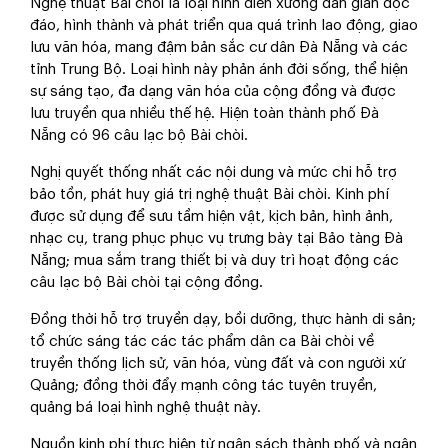
Nghệ thuật Bài chòi là loại hình diễn xướng dân gian độc
đáo, hình thành và phát triển qua quá trình lao động, giao
lưu văn hóa, mang đậm bản sắc cư dân Đà Nẵng và các
tỉnh Trung Bộ. Loại hình này phản ánh đời sống, thể hiện
sự sáng tạo, đa dạng văn hóa của cộng đồng và được
lưu truyền qua nhiều thế hệ. Hiện toàn thành phố Đà
Nẵng có 96 câu lạc bộ Bài chòi.
Nghị quyết thống nhất các nội dung và mức chi hỗ trợ
bảo tồn, phát huy giá trị nghệ thuật Bài chòi. Kinh phí
được sử dụng để sưu tầm hiện vật, kịch bản, hình ảnh,
nhạc cụ, trang phục phục vụ trưng bày tại Bảo tàng Đà
Nẵng; mua sắm trang thiết bị và duy trì hoạt động các
câu lạc bộ Bài chòi tại cộng đồng.
Đồng thời hỗ trợ truyền dạy, bồi dưỡng, thực hành di sản;
tổ chức sáng tác các tác phẩm dân ca Bài chòi về
truyền thống lịch sử, văn hóa, vùng đất và con người xứ
Quảng; đồng thời đẩy mạnh công tác tuyên truyền,
quảng bá loại hình nghệ thuật này.
Nguồn kinh phí thực hiện từ ngân sách thành phố và ngân