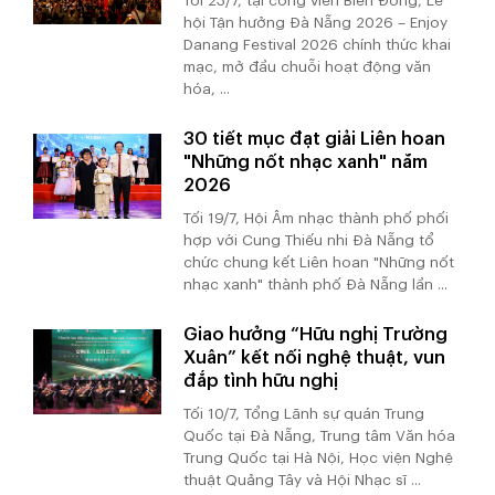
Tối 23/7, tại công viên Biển Đông, Lễ
hội Tận hưởng Đà Nẵng 2026 – Enjoy
Danang Festival 2026 chính thức khai
mạc, mở đầu chuỗi hoạt động văn
hóa, ...
30 tiết mục đạt giải Liên hoan
"Những nốt nhạc xanh" năm
2026
Tối 19/7, Hội Âm nhạc thành phố phối
hợp với Cung Thiếu nhi Đà Nẵng tổ
chức chung kết Liên hoan "Những nốt
nhạc xanh" thành phố Đà Nẵng lần ...
Giao hưởng “Hữu nghị Trường
Xuân” kết nối nghệ thuật, vun
đắp tình hữu nghị
Tối 10/7, Tổng Lãnh sự quán Trung
Quốc tại Đà Nẵng, Trung tâm Văn hóa
Trung Quốc tại Hà Nội, Học viện Nghệ
thuật Quảng Tây và Hội Nhạc sĩ ...