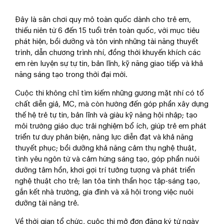
Đây là sân chơi quy mô toàn quốc dành cho trẻ em,
thiếu niên từ 6 đến 15 tuổi trên toàn quốc, với mục tiêu
phát hiện, bồi dưỡng và tôn vinh những tài năng thuyết
trình, dẫn chương trình nhí, đồng thời khuyến khích các
em rèn luyện sự tự tin, bản lĩnh, kỹ năng giao tiếp và khả
năng sáng tạo trong thời đại mới.
Cuộc thi không chỉ tìm kiếm những gương mặt nhí có tố
chất diễn giả, MC, mà còn hướng đến góp phần xây dựng
thế hệ trẻ tự tin, bản lĩnh và giàu kỹ năng hội nhập; tạo
môi trường giáo dục trải nghiệm bổ ích, giúp trẻ em phát
triển tư duy phản biện, năng lực diễn đạt và khả năng
thuyết phục; bồi dưỡng khả năng cảm thụ nghệ thuật,
tình yêu ngôn từ và cảm hứng sáng tạo, góp phần nuôi
dưỡng tâm hồn, khơi gợi trí tưởng tượng và phát triển
nghệ thuật cho trẻ; lan tỏa tinh thần học tập-sáng tạo,
gắn kết nhà trường, gia đình và xã hội trong việc nuôi
dưỡng tài năng trẻ.
Về thời gian tổ chức, cuộc thi mở đơn đăng ký từ ngày