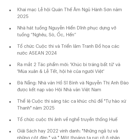
Khai mạc Lễ hội Quán Thế Âm Ngũ Hành Sơn năm
2025
Nhà hát tuồng Nguyễn Hiển Dĩnh phục dựng vở
tuồng “Nghêu, Sò, Ốc, Hến”
Tổ chức Cuộc thi và Triển lãm Tranh Đồ họa các
nước ASEAN 2024
Ra mắt 2 Tác phẩm mới: 'Khúc bi tráng bất tử' và
'Mùa xuân & Lễ Tết, hội hè của người Việt'
Đà Nẵng: Nhà văn Hồ Sĩ Bình và Nguyễn Thị Anh Đào
được kết nạp vào Hội Nhà văn Việt Nam
Thể lệ Cuộc thi sáng tác ca khúc chủ đề "Tự hào xứ
Thanh" năm 2025
Tổ chức cuộc thi ảnh về nghề truyền thống Huế
Giải Sách hay 2022 vinh danh: "Những ngã tư và
những cột đèn " và " Một thoáng ta rực rỡ ở nhân