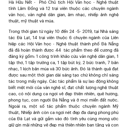
Hà Hữu Nết - Phó Chủ tịch Hội Văn học - Nghệ thuật
tỉnh Lâm Đồng và 12 trại viên thuộc các chuyên ngành
văn học, văn nghệ dân gian, âm nhạc, nhiếp ảnh nghệ
thuật, mỹ thuật và múa.
Trong thời gian từ ngày 10 đến 24 -5- 2019, tại Nhà sáng
tác Đà Lạt, 14 trại viên thuộc 6 chuyên ngành của Liên
hiệp các Hội Văn học - Nghệ thuật thành phố Đà Nẵng
đã đã hoàn thành được 44 tác phẩm theo đề cương đã
đăng ký gồm: 1 công trình khảo cứu văn nghệ dân gian, 1
tập thơ, 1 tập trường ca, 1 tập bút ký, 2 bức tranh, 7 bản
nhạc, 1 kịch bản múa và 30 bức ảnh. Đó là thành quả đạt
được sau một thời gian dài sáng tạo chứ không chỉ sáng
tác trong mấy ngày. Các tác phẩm là sự lao động không
biết mệt mỏi của văn nghệ sĩ, đạt chất lượng nghệ thuật
cao, có nội dung ca ngợi vẻ đẹp thiên nhiên, quê hương,
phong tục, con người Đà Nẵng và ở mọi miền đất nước.
Ngoài ra, một số tác phẩm thuộc chuyên ngành Mỹ
thuật, Nhiếp ảnh còn ca ngợi nét đẹp đa dạng phong phú
của Đà Lạt và gửi gắm vào đó tình yêu cùng mong ước
giữ gìn mãi những vẻ đẹp mà thiên nhiên ban tặng và con