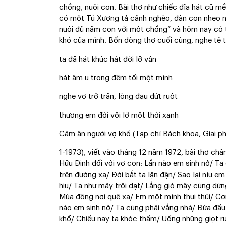
chồng, nuôi con. Bài thơ như chiếc đĩa hát cũ mềm
có một Tú Xương tả cảnh nghèo, đàn con nheo 
nuôi đủ năm con với một chồng” và hôm nay có
khó của mình. Bốn dòng thơ cuối cùng, nghe tê t
ta đã hát khúc hát đời lỡ vận
hát âm u trong đêm tối một mình
nghe vợ trở trăn, lòng đau đứt ruột
thương em đời vội lỡ một thời xanh
Cảm ân người vợ khổ (Tạp chí Bách khoa, Giai 
1-1973), viết vào tháng 12 năm 1972, bài thơ ch
Hữu Định đối với vợ con: Lần nào em sinh nở/ Ta
trên đường xa/ Đời bắt ta lận đận/ Sao lại níu
hiu/ Ta như mây trôi dạt/ Lắng gió mây cũng dừ
Mùa đông nơi quê xa/ Em một mình thui thủi/ Cơn
nào em sinh nở/ Ta cũng phải vắng nhà/ Đứa đầu l
khổ/ Chiều nay ta khóc thầm/ Uống những giọt r