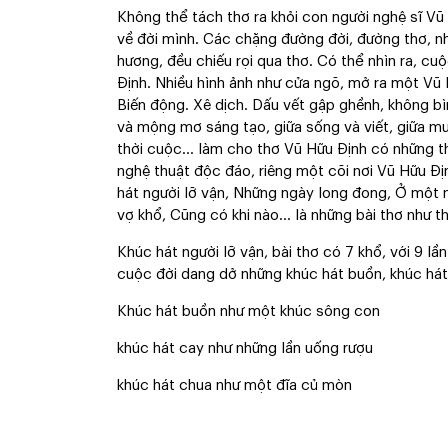
Không thể tách thơ ra khỏi con người nghệ sĩ Vũ
về đời mình. Các chặng đường đời, đường thơ, nhữ
hương, đều chiếu rọi qua thơ. Có thể nhìn ra, cu
Định. Nhiều hình ảnh như cửa ngõ, mở ra một Vũ 
Biến động. Xê dịch. Dấu vết gập ghềnh, không bìn
và mộng mơ sáng tạo, giữa sống và viết, giữa m
thời cuộc... làm cho thơ Vũ Hữu Định có những t
nghệ thuật độc đáo, riêng một cõi nơi Vũ Hữu Đ
hát người lỡ vận, Những ngày long đong, Ở một 
vợ khổ, Cũng có khi nào... là những bài thơ như th
Khúc hát người lỡ vận, bài thơ có 7 khổ, với 9 lầ
cuộc đời dang dở những khúc hát buồn, khúc hát
Khúc hát buồn như một khúc sông con
khúc hát cay như những lần uống rượu
khúc hát chua như một đĩa củ mòn