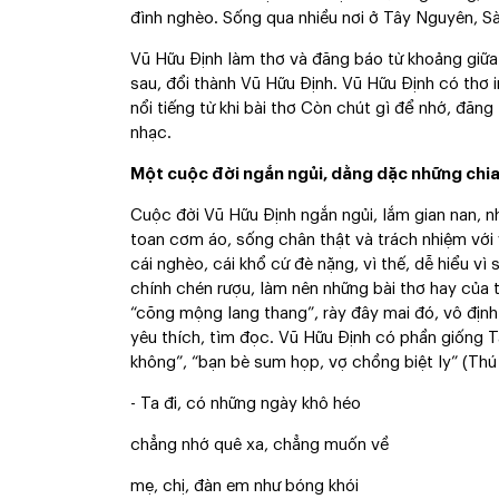
đình nghèo. Sống qua nhiều nơi ở Tây Nguyên, Sài
Vũ Hữu Định làm thơ và đăng báo từ khoảng giữa
sau, đổi thành Vũ Hữu Định. Vũ Hữu Định có thơ i
nổi tiếng từ khi bài thơ Còn chút gì để nhớ, đă
nhạc.
Một cuộc đời ngắn ngủi, dằng dặc những chia
Cuộc đời Vũ Hữu Định ngắn ngủi, lắm gian nan, n
toan cơm áo, sống chân thật và trách nhiệm với
cái nghèo, cái khổ cứ đè nặng, vì thế, dễ hiểu vì
chính chén rượu, làm nên những bài thơ hay của t
“cõng mộng lang thang”, rày đây mai đó, vô định.
yêu thích, tìm đọc. Vũ Hữu Định có phần giống Tả
không”, “bạn bè sum họp, vợ chồng biệt ly” (Thú
- Ta đi, có những ngày khô héo
chẳng nhớ quê xa, chẳng muốn về
mẹ, chị, đàn em như bóng khói