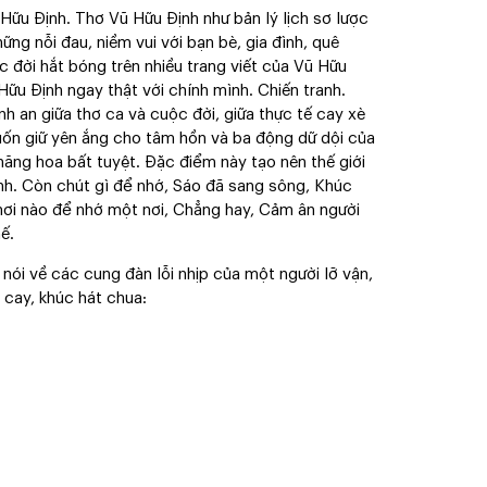
 Hữu Định. Thơ Vũ Hữu Định như bản lý lịch sơ lược
ng nỗi đau, niềm vui với bạn bè, gia đình, quê
ộc đời hắt bóng trên nhiều trang viết của Vũ Hữu
Hữu Định ngay thật với chính mình. Chiến tranh.
h an giữa thơ ca và cuộc đời, giữa thực tế cay xè
uốn giữ yên ắng cho tâm hồn và ba động dữ dội của
hăng hoa bất tuyệt. Đặc điểm này tạo nên thế giới
ịnh. Còn chút gì để nhớ, Sáo đã sang sông, Khúc
nơi nào để nhớ một nơi, Chẳng hay, Cảm ân người
ế.
n nói về các cung đàn lỗi nhịp của một người lỡ vận,
 cay, khúc hát chua: