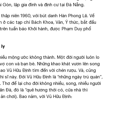
 Gòn, lập gia đình và định cư tại Đà Nẵng.
 thập niên 1960, với bút danh Hàn Phong Lệ. Về
n ở các tạp chí Bách Khoa, Văn, Ý thức, bắt đầu
ng trên tuần báo Khởi hành, được Phạm Duy phổ
 ly
hiều mộng ước không thành. Một đời người luôn lo
 vợ con và bạn bè. Những khao khát vươn lên song
 sao Vũ Hữu Định tìm đến với chén rượu. Và, cũng
hi sĩ này. Đời Vũ Hữu Định là “những ngày trú quán”,
 Thơ để lại cho đời không nhiều, song, nhiều người
n Đà, đó là “quê hương thời có, cửa nhà thì
 ăn chơi). Bao năm, với Vũ Hữu Định: