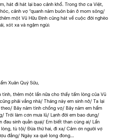
, hát đi hát lại bao cảnh khổ. Trong thơ ca Việt,
nhóc, cảnh vợ “quanh năm buôn bán ở mom sông/
 thêm một Vũ Hữu Định cũng hát về cuộc đời nghèo
ái, xót xa và ngậm ngùi:
phẩm Xuân Quý Sửu,
ân tình, thêm một lần nữa cho thấy tấm lòng của Vũ
 cũng phải vắng nhà/ Tháng này em sinh nở/ Ta lại
 em theo/ Bảy năm tình chồng vợ/ Bảy năm em hẩm
ng/ Trời làm cơn mưa lũ/ Lạnh đời em bao dung/
 đau sinh quằn quại/ Em biết than cùng ai/ Lần
òng, tù tội/ Đứa thứ hai, đi xa/ Cảm ơn người vợ
ượu đắng/ Ngày xa quê long đong...