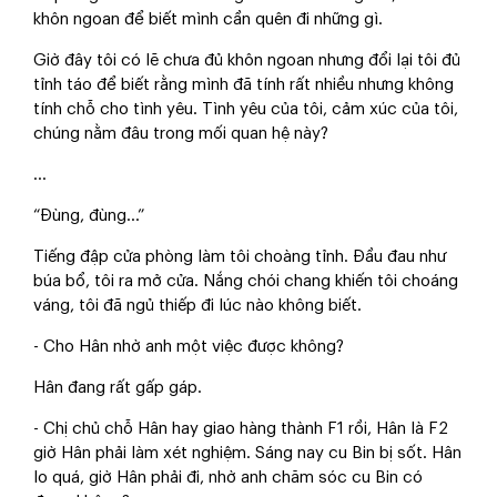
khôn ngoan để biết mình cần quên đi những gì.
Giờ đây tôi có lẽ chưa đủ khôn ngoan nhưng đổi lại tôi đủ
tỉnh táo để biết rằng mình đã tính rất nhiều nhưng không
tính chỗ cho tình yêu. Tình yêu của tôi, cảm xúc của tôi,
chúng nằm đâu trong mối quan hệ này?
...
“Đùng, đùng...”
Tiếng đập cửa phòng làm tôi choàng tỉnh. Đầu đau như
búa bổ, tôi ra mở cửa. Nắng chói chang khiến tôi choáng
váng, tôi đã ngủ thiếp đi lúc nào không biết.
- Cho Hân nhờ anh một việc được không?
Hân đang rất gấp gáp.
- Chị chủ chỗ Hân hay giao hàng thành F1 rồi, Hân là F2
giờ Hân phải làm xét nghiệm. Sáng nay cu Bin bị sốt. Hân
lo quá, giờ Hân phải đi, nhờ anh chăm sóc cu Bin có