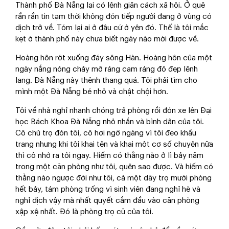
Thành phố Đà Nẵng lại có lệnh giãn cách xã hội. Ở quê
rần rần tin tạm thời không đón tiếp người đang ở vùng có
dịch trở về. Tóm lại ai ở đâu cứ ở yên đó. Thế là tôi mắc
kẹt ở thành phố này chưa biết ngày nào mới được về.
Hoàng hôn rớt xuống đáy sông Hàn. Hoàng hôn của một
ngày nắng nóng chảy mỡ ráng cam ráng đỏ đẹp lênh
lang. Đà Nẵng này thênh thang quá. Tôi phải tìm cho
mình một Đà Nẵng bé nhỏ và chật chội hơn.
Tôi về nhà nghỉ nhanh chóng trả phòng rồi đón xe lên Đại
học Bách Khoa Đà Nẵng nhỏ nhắn và bình dân của tôi.
Cô chủ trọ đón tôi, cô hơi ngỡ ngàng vì tôi đeo khẩu
trang nhưng khi tôi khai tên và khai một cơ số chuyện nữa
thì cô nhớ ra tôi ngay. Hiếm có thằng nào ở lì bảy năm
trong một căn phòng như tôi, quên sao được. Và hiếm có
thằng nào ngược đời như tôi, cả một dãy trọ mười phòng
hết bảy, tám phòng trống vì sinh viên đang nghỉ hè và
nghỉ dịch vậy mà nhất quyết cắm đầu vào căn phòng
xập xệ nhất. Đó là phòng trọ cũ của tôi.