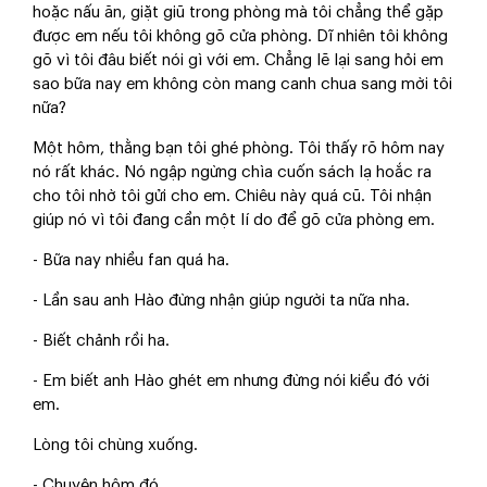
hoặc nấu ăn, giặt giũ trong phòng mà tôi chẳng thể gặp
được em nếu tôi không gõ cửa phòng. Dĩ nhiên tôi không
gõ vì tôi đâu biết nói gì với em. Chẳng lẽ lại sang hỏi em
sao bữa nay em không còn mang canh chua sang mời tôi
nữa?
Một hôm, thằng bạn tôi ghé phòng. Tôi thấy rõ hôm nay
nó rất khác. Nó ngập ngừng chìa cuốn sách lạ hoắc ra
cho tôi nhờ tôi gửi cho em. Chiêu này quá cũ. Tôi nhận
giúp nó vì tôi đang cần một lí do để gõ cửa phòng em.
- Bữa nay nhiều fan quá ha.
- Lần sau anh Hào đừng nhận giúp người ta nữa nha.
- Biết chảnh rồi ha.
- Em biết anh Hào ghét em nhưng đừng nói kiểu đó với
em.
Lòng tôi chùng xuống.
- Chuyện hôm đó...