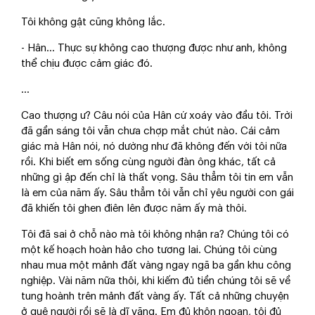
Tôi không gật cũng không lắc.
- Hân... Thực sự không cao thượng được như anh, không
thể chịu được cảm giác đó.
...
Cao thượng ư? Câu nói của Hân cứ xoáy vào đầu tôi. Trời
đã gần sáng tôi vẫn chưa chợp mắt chút nào. Cái cảm
giác mà Hân nói, nó dường như đã không đến với tôi nữa
rồi. Khi biết em sống cùng người đàn ông khác, tất cả
những gì ập đến chỉ là thất vọng. Sâu thẳm tôi tin em vẫn
là em của năm ấy. Sâu thẳm tôi vẫn chỉ yêu người con gái
đã khiến tôi ghen điên lên được năm ấy mà thôi.
Tôi đã sai ở chỗ nào mà tôi không nhận ra? Chúng tôi có
một kế hoạch hoàn hảo cho tương lai. Chúng tôi cùng
nhau mua một mảnh đất vàng ngay ngã ba gần khu công
nghiệp. Vài năm nữa thôi, khi kiếm đủ tiền chúng tôi sẽ về
tung hoành trên mảnh đất vàng ấy. Tất cả những chuyện
ở quê người rồi sẽ là dĩ vãng. Em đủ khôn ngoan, tôi đủ