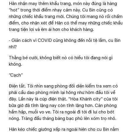
Hân nhận may thêm khẩu trang, món này đúng là hàng
“hot” trong thời điểm nhạy cảm này. Cu Bin cũng có
những chiếc khẩu trang mới. Chúng tôi mang nó rồi chấm
điểm, cho nhận xét để Hân có thể may những chiếc khẩu
trang tiện lợi và êm ái hơn cho khách hàng.
- Giãn cách vì COVID cũng không đến nỗi tệ lắm, cu Bin
nhỉ?
Thằng bé cười, không biết nó có hiểu tôi đang nói gì
không.
“Cạch”
Điện tắt. Tôi nhìn sang phòng đối diện kiểm tra xem có
phải cầu dao phòng mình lại hỏng như hôm đầu tôi về
đây. Lần này là cúp điện thật. “Hòa Khánh city” của tôi
bữa giờ đã tĩnh lặng nay còn tĩnh lặng hơn. Căn phòng
hầm hập, muỗi vo ve. Tôi ra ngoài đi tới đi lui cho bớt
nóng. Trăng đầu tháng bàng bạc phủ lên xóm trọ nhỏ.
Hân kéo chiếc giường xếp ra ngoài hiên cho cu Bin nằm