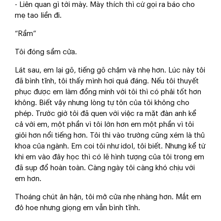
- Liên quan gì tới mày. Mày thích thì cứ gọi ra báo cho
mẹ tao liền đi.
“Rầm”
Tôi đóng sầm cửa.
Lát sau, em lại gõ, tiếng gõ chậm và nhẹ hơn. Lúc này tôi
đã bình tĩnh, tôi thấy mình hơi quá đáng. Nếu tôi thuyết
phục được em làm đồng minh với tôi thì có phải tốt hơn
không. Biết vậy nhưng lòng tự tôn của tôi không cho
phép. Trước giờ tôi đã quen với việc ra mặt đàn anh kể
cả với em, một phần vì tôi lớn hơn em một phần vì tôi
giỏi hơn nổi tiếng hơn. Tôi thi vào trường cũng xém là thủ
khoa của ngành. Em coi tôi như idol, tôi biết. Nhưng kể từ
khi em vào đây học thì có lẽ hình tượng của tôi trong em
đã sụp đổ hoàn toàn. Càng ngày tôi càng khó chịu với
em hơn.
Thoáng chút ân hận, tôi mở cửa nhẹ nhàng hơn. Mắt em
đỏ hoe nhưng giọng em vẫn bình tĩnh.