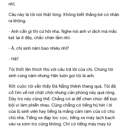
nhỉ.
Câu này là tôi nói thật lòng. Không biết thằng bé có nhận
ra không.
- Anh cần gì thì cứ hỏi nha. Nghe nói anh vì dịch mà mắc
kẹt lại ở đây, chắc chán lắm nhỉ.
- À, chị sinh năm bao nhiêu nhỉ?
- Hả?
Tôi thốt lên thích thú với câu trả lời của chị. Chúng tôi
sinh cùng năm nhưng Hân luôn gọi tôi là anh.
Rốt cuộc tôi vẫn thấy Đà Nẵng thênh thang quá. Tôi đã
cố tìm về nơi chật chội nhưng căn phòng này quá rộng.
Dãy trọ này cũng thế. Chẳng có ai để chen chúc để bực
bội vì làm phiền nhau. Cũng chẳng có tiếng hú hét í ới
của lũ sinh viên hay tiếng la mắng càm ràm của cô chú
chủ nhà. Tiếng xe đạp lọc cọc, tiếng xe máy lạch bạch
vào ra xóm trọ cũng không. Chỉ có tiếng máy may từ