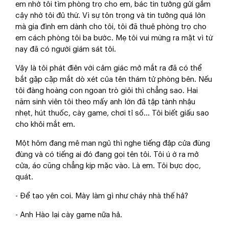
em nhờ tôi tìm phòng trọ cho em, bác tin tưởng gửi gắm
cậy nhờ tôi đủ thứ. Vì sự tôn trọng và tin tưởng quá lớn
mà gia đình em dành cho tôi, tôi đã thuê phòng trọ cho
em cách phòng tôi ba bước. Mẹ tôi vui mừng ra mặt vì từ
nay đã có người giám sát tôi.
Vậy là tôi phát điên với cảm giác mở mắt ra đã có thể
bắt gặp cặp mắt dò xét của tên thám tử phòng bên. Nếu
tôi đàng hoàng con ngoan trò giỏi thì chẳng sao. Hai
năm sinh viên tôi theo mấy anh lớn đã tập tành nhậu
nhẹt, hút thuốc, cày game, chơi tỉ số... Tôi biết giấu sao
cho khỏi mắt em.
Một hôm đang mê man ngủ thì nghe tiếng đập cửa đùng
đùng và có tiếng ai đó đang gọi tên tôi. Tôi ú ớ ra mở
cửa, áo cũng chẳng kịp mặc vào. Là em. Tôi bực dọc,
quát.
- Để tao yên coi. Mày làm gì như cháy nhà thế hả?
- Anh Hào lại cày game nữa hả.