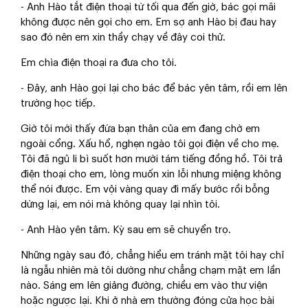
- Anh Hào tắt điện thoại từ tối qua đến giờ, bác gọi mãi
không được nên gọi cho em. Em sợ anh Hào bị đau hay
sao đó nên em xin thầy chạy về đây coi thử.
Em chìa điện thoại ra đưa cho tôi.
- Đây, anh Hào gọi lại cho bác để bác yên tâm, rồi em lên
trường học tiếp.
Giờ tôi mới thấy đứa bạn thân của em đang chờ em
ngoài cổng. Xấu hổ, nghẹn ngào tôi gọi điện về cho mẹ.
Tôi đã ngủ li bì suốt hơn mười tám tiếng đồng hồ. Tôi trả
điện thoại cho em, lòng muốn xin lỗi nhưng miệng không
thể nói được. Em vội vàng quay đi mấy bước rồi bỗng
dừng lại, em nói mà không quay lại nhìn tôi.
- Anh Hào yên tâm. Kỳ sau em sẽ chuyển trọ.
Những ngày sau đó, chẳng hiểu em tránh mặt tôi hay chỉ
là ngẫu nhiên mà tôi dường như chẳng chạm mặt em lần
nào. Sáng em lên giảng đường, chiều em vào thư viện
hoặc ngược lại. Khi ở nhà em thường đóng cửa học bài