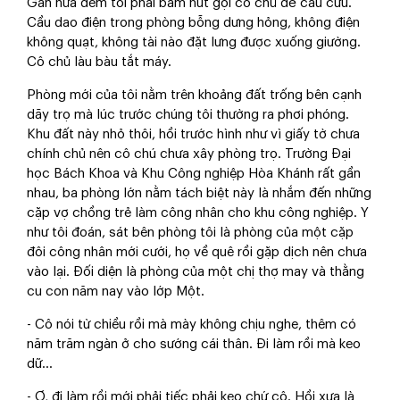
Gần nửa đêm tôi phải bấm nút gọi cô chủ để cầu cứu.
Cầu dao điện trong phòng bỗng dưng hỏng, không điện
không quạt, không tài nào đặt lưng được xuống giường.
Cô chủ làu bàu tắt máy.
Phòng mới của tôi nằm trên khoảng đất trống bên cạnh
dãy trọ mà lúc trước chúng tôi thường ra phơi phóng.
Khu đất này nhỏ thôi, hồi trước hình như vì giấy tờ chưa
chính chủ nên cô chú chưa xây phòng trọ. Trường Đại
học Bách Khoa và Khu Công nghiệp Hòa Khánh rất gần
nhau, ba phòng lớn nằm tách biệt này là nhắm đến những
cặp vợ chồng trẻ làm công nhân cho khu công nghiệp. Y
như tôi đoán, sát bên phòng tôi là phòng của một cặp
đôi công nhân mới cưới, họ về quê rồi gặp dịch nên chưa
vào lại. Đối diện là phòng của một chị thợ may và thằng
cu con năm nay vào lớp Một.
- Cô nói từ chiều rồi mà mày không chịu nghe, thêm có
năm trăm ngàn ở cho sướng cái thân. Đi làm rồi mà keo
dữ...
- Ơ, đi làm rồi mới phải tiếc phải keo chứ cô. Hồi xưa là