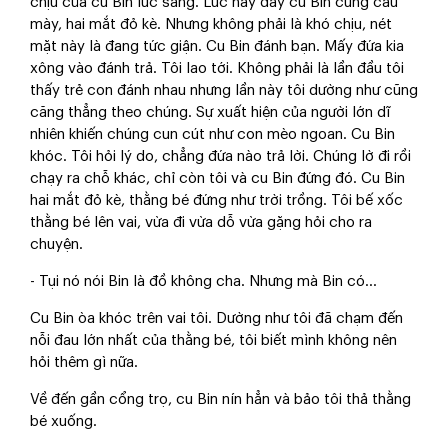
chịu của cu Bin lúc sáng. Lúc này đây cu Bin cũng cau
mày, hai mắt đỏ kè. Nhưng không phải là khó chịu, nét
mặt này là đang tức giận. Cu Bin đánh bạn. Mấy đứa kia
xông vào đánh trả. Tôi lao tới. Không phải là lần đầu tôi
thấy trẻ con đánh nhau nhưng lần này tôi dường như cũng
căng thẳng theo chúng. Sự xuất hiện của người lớn dĩ
nhiên khiến chúng cun cút như con mèo ngoan. Cu Bin
khóc. Tôi hỏi lý do, chẳng đứa nào trả lời. Chúng lờ đi rồi
chạy ra chỗ khác, chỉ còn tôi và cu Bin đứng đó. Cu Bin
hai mắt đỏ kè, thằng bé đứng như trời trồng. Tôi bế xốc
thằng bé lên vai, vừa đi vừa dỗ vừa gặng hỏi cho ra
chuyện.
- Tụi nó nói Bin là đồ không cha. Nhưng mà Bin có...
Cu Bin òa khóc trên vai tôi. Dường như tôi đã chạm đến
nỗi đau lớn nhất của thằng bé, tôi biết mình không nên
hỏi thêm gì nữa.
Về đến gần cổng trọ, cu Bin nín hẳn và bảo tôi thả thằng
bé xuống.