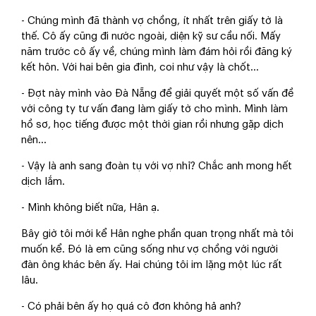
- Chúng mình đã thành vợ chồng, ít nhất trên giấy tờ là
thế. Cô ấy cũng đi nước ngoài, diện kỹ sư cầu nối. Mấy
năm trước cô ấy về, chúng mình làm đám hỏi rồi đăng ký
kết hôn. Với hai bên gia đình, coi như vậy là chốt...
- Đợt này mình vào Đà Nẵng để giải quyết một số vấn đề
với công ty tư vấn đang làm giấy tờ cho mình. Mình làm
hồ sơ, học tiếng được một thời gian rồi nhưng gặp dịch
nên...
- Vậy là anh sang đoàn tụ với vợ nhỉ? Chắc anh mong hết
dịch lắm.
- Mình không biết nữa, Hân ạ.
Bây giờ tôi mới kể Hân nghe phần quan trọng nhất mà tôi
muốn kể. Đó là em cũng sống như vợ chồng với người
đàn ông khác bên ấy. Hai chúng tôi im lặng một lúc rất
lâu.
- Có phải bên ấy họ quá cô đơn không hả anh?