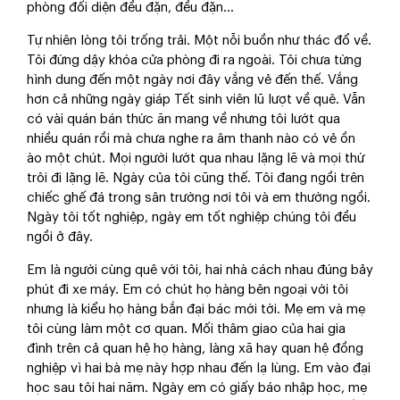
phòng đối diện đều đặn, đều đặn...
Tự nhiên lòng tôi trống trải. Một nỗi buồn như thác đổ về.
Tôi đứng dậy khóa cửa phòng đi ra ngoài. Tôi chưa từng
hình dung đến một ngày nơi đây vắng vẻ đến thế. Vắng
hơn cả những ngày giáp Tết sinh viên lũ lượt về quê. Vẫn
có vài quán bán thức ăn mang về nhưng tôi lướt qua
nhiều quán rồi mà chưa nghe ra âm thanh nào có vẻ ồn
ào một chút. Mọi người lướt qua nhau lặng lẽ và mọi thứ
trôi đi lặng lẽ. Ngày của tôi cũng thế. Tôi đang ngồi trên
chiếc ghế đá trong sân trường nơi tôi và em thường ngồi.
Ngày tôi tốt nghiệp, ngày em tốt nghiệp chúng tôi đều
ngồi ở đây.
Em là người cùng quê với tôi, hai nhà cách nhau đúng bảy
phút đi xe máy. Em có chút họ hàng bên ngoại với tôi
nhưng là kiểu họ hàng bắn đại bác mới tới. Mẹ em và mẹ
tôi cùng làm một cơ quan. Mối thâm giao của hai gia
đình trên cả quan hệ họ hàng, làng xã hay quan hệ đồng
nghiệp vì hai bà mẹ này hợp nhau đến lạ lùng. Em vào đại
học sau tôi hai năm. Ngày em có giấy báo nhập học, mẹ