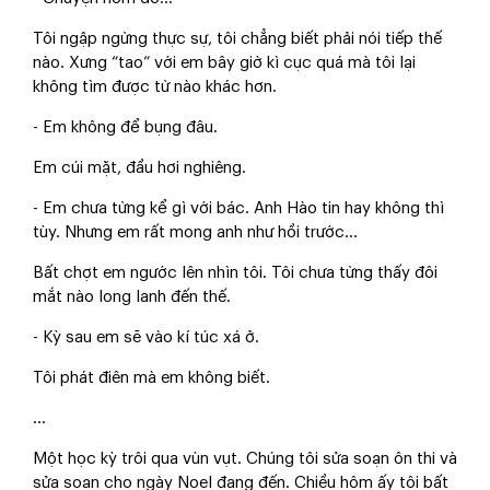
Tôi ngập ngừng thực sự, tôi chẳng biết phải nói tiếp thế
nào. Xưng “tao” với em bây giờ kì cục quá mà tôi lại
không tìm được từ nào khác hơn.
- Em không để bụng đâu.
Em cúi mặt, đầu hơi nghiêng.
- Em chưa từng kể gì với bác. Anh Hào tin hay không thì
tùy. Nhưng em rất mong anh như hồi trước...
Bất chợt em ngước lên nhìn tôi. Tôi chưa từng thấy đôi
mắt nào long lanh đến thế.
- Kỳ sau em sẽ vào kí túc xá ở.
Tôi phát điên mà em không biết.
...
Một học kỳ trôi qua vùn vụt. Chúng tôi sửa soạn ôn thi và
sửa soạn cho ngày Noel đang đến. Chiều hôm ấy tôi bất