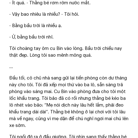
- Ít quá. - Thằng bé rơm rớm nước mắt.
- Vậy bao nhiêu là nhiều? - Tôi hỏi.
- Bằng bầu trời là nhiều ạ.
- Ừ, bằng bầu trời nhỉ.
Tôi choàng tay ôm cu Bin vào lòng. Bầu trời chiều nay
thật đẹp. Lòng tôi sao mênh mông quá.
...
Đầu tối, cô chủ nhà sang gửi lại tiền phòng còn dư tháng
này cho tôi. Tôi đã xếp mọi thứ vào ba lô, sẵn sàng trả
phòng vào sáng mai. Cu Bin vào phòng đưa cho tôi một
lốc khẩu trang. Tôi bảo đã có rồi nhưng thằng bé kéo ba
lô nhét vào bảo: “Mẹ nói dịch này lâu hết lắm, phải đeo
khẩu trang dài dài”. Thằng bé không ở lại chơi với tôi lâu
mà về ngay, cũng vì mẹ dặn để chú nghỉ ngơi mai chú lên
xe sớm.
Tôi ngồi đờ ra ở đầu giường. Tôi nhìn sang thấy thằng bé