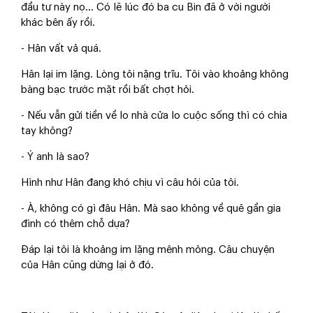
đầu tư này nọ... Có lẽ lúc đó ba cu Bin đã ở với người
khác bên ấy rồi.
- Hân vất vả quá.
Hân lại im lặng. Lòng tôi nặng trĩu. Tôi vào khoảng không
bàng bạc trước mặt rồi bất chợt hỏi.
- Nếu vẫn gửi tiền về lo nhà cửa lo cuộc sống thì có chia
tay không?
- Ý anh là sao?
Hình như Hân đang khó chịu vì câu hỏi của tôi.
- À, không có gì đâu Hân. Mà sao không về quê gần gia
đình có thêm chỗ dựa?
Đáp lại tôi là khoảng im lặng mênh mông. Câu chuyện
của Hân cũng dừng lại ở đó.