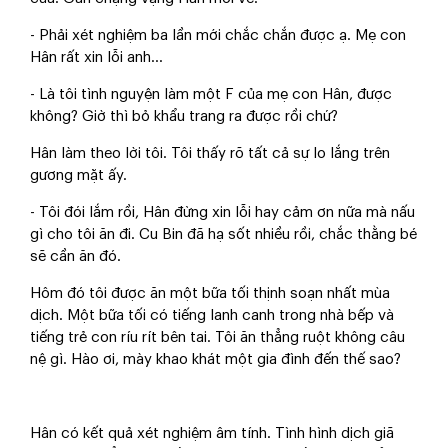
- Phải xét nghiệm ba lần mới chắc chắn được ạ. Mẹ con
Hân rất xin lỗi anh...
- Là tôi tình nguyện làm một F của mẹ con Hân, được
không? Giờ thì bỏ khẩu trang ra được rồi chứ?
Hân làm theo lời tôi. Tôi thấy rõ tất cả sự lo lắng trên
gương mặt ấy.
- Tôi đói lắm rồi, Hân đừng xin lỗi hay cảm ơn nữa mà nấu
gì cho tôi ăn đi. Cu Bin đã hạ sốt nhiều rồi, chắc thằng bé
sẽ cần ăn đó.
Hôm đó tôi được ăn một bữa tối thịnh soạn nhất mùa
dịch. Một bữa tối có tiếng lanh canh trong nhà bếp và
tiếng trẻ con ríu rít bên tai. Tôi ăn thẳng ruột không câu
nệ gì. Hào ơi, mày khao khát một gia đình đến thế sao?
Hân có kết quả xét nghiệm âm tính. Tình hình dịch giã