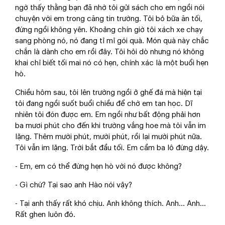
ngờ thấy thằng bạn đã nhờ tôi gửi sách cho em ngồi nói
chuyện với em trong căng tin trường. Tôi bỏ bữa ăn tối,
đứng ngồi không yên. Khoảng chín giờ tôi xách xe chạy
sang phòng nó, nó đang tỉ mỉ gói quà. Món quà này chắc
chắn là dành cho em rồi đây. Tôi hỏi dò nhưng nó không
khai chỉ biết tối mai nó có hẹn, chính xác là một buổi hẹn
hò.
Chiều hôm sau, tôi lên trường ngồi ở ghế đá mà hiện tại
tôi đang ngồi suốt buổi chiều để chờ em tan học. Dĩ
nhiên tôi đón được em. Em ngồi như bất động phải hơn
ba mươi phút cho đến khi trường vắng hoe mà tôi vẫn im
lặng. Thêm mười phút, mười phút, rồi lại mười phút nữa.
Tôi vẫn im lặng. Trời bắt đầu tối. Em cầm ba lô đứng dậy.
- Em, em có thể đừng hẹn hò với nó được không?
- Gì chứ? Tại sao anh Hào nói vậy?
- Tại anh thấy rất khó chịu. Anh không thích. Anh... Anh...
Rất ghen luôn đó.