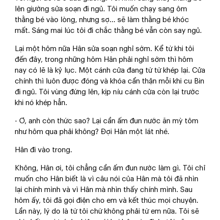
lên giường sửa soạn đi ngủ. Tôi muốn chạy sang ôm
thằng bé vào lòng, nhưng sợ... sẽ làm thằng bé khóc
mất. Sáng mai lúc tôi đi chắc thằng bé vẫn còn say ngủ.
Lại một hôm nữa Hân sửa soạn nghỉ sớm. Kể từ khi tôi
đến đây, trong những hôm Hân phải nghỉ sớm thì hôm
nay có lẽ là kỷ lục. Một cánh cửa đang từ từ khép lại. Cửa
chính thì luôn được đóng và khóa cẩn thận mỗi khi cu Bin
đi ngủ. Tôi vùng đứng lên, kịp níu cánh cửa còn lại trước
khi nó khép hẳn.
- Ơ, anh còn thức sao? Lại cần ấm đun nước ăn mỳ tôm
như hôm qua phải không? Đợi Hân một lát nhé.
Hân đi vào trong.
Không, Hân ơi, tôi chẳng cần ấm đun nước làm gì. Tôi chỉ
muốn cho Hân biết là vì câu nói của Hân mà tôi đã nhìn
lại chính mình và vì Hân mà nhìn thấy chính mình. Sau
hôm ấy, tôi đã gọi điện cho em và kết thúc mọi chuyện.
Lần này, lý do là từ tôi chứ không phải từ em nữa. Tôi sẽ