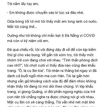
Tôi nắm lấy tay em.
- Em không được chuyển vào kí túc xá đâu nhé.
Giữa bóng tối tờ mờ tôi thấy mắt em long lanh có nước.
Mắt tôi cũng thế...
Dường như tôi không chỉ mắc kẹt ở Đà Nẵng vì COVID
mà còn vì kỷ niệm với em.
Đã quá chiều rồi, tôi vội đứng dậy đi về để còn kịp kiếm
thứ gì cho vào bụng. Về gần tới xóm trọ, tôi thấy một
nhóm trẻ con đang chơi với nhau. “Tinh thần phòng dịch
cao nhỉ?”, tôi chợt cười vì thấy đứa nào cũng đeo khẩu
trang. “Ô, là cu Bin kìa”. Tôi nhận ra thằng bé ngay vì đã
dành cả buổi ngồi nhìn mẹ con Hân. Tôi lại gần hơn
nhưng vẫn giữ khoảng cách vừa đủ để đám nhóc không
nhận thấy tôi đang tò mò dõi theo chúng. Vì lớp khẩu
trang, vì giọng Quảng, vì đôi phần ngọng nghịu của trẻ
con nên tôi chẳng nghe ra được chúng nói gì với nhau.
Mặt cu Bin có vẻ căng thẳng. Tôi vẫn nhớ nét mặt khó