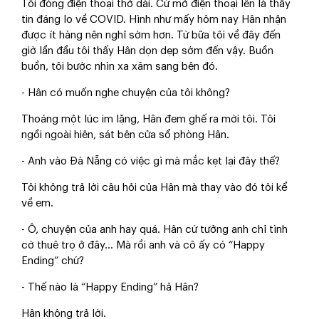
Tôi đóng điện thoại thở dài. Cứ mở điện thoại lên là thấy
tin đáng lo về COVID. Hình như mấy hôm nay Hân nhận
được ít hàng nên nghỉ sớm hơn. Từ bữa tôi về đây đến
giờ lần đầu tôi thấy Hân dọn dẹp sớm đến vậy. Buồn
buồn, tôi bước nhìn xa xăm sang bên đó.
- Hân có muốn nghe chuyện của tôi không?
Thoáng một lúc im lặng, Hân đem ghế ra mời tôi. Tôi
ngồi ngoài hiên, sát bên cửa sổ phòng Hân.
- Anh vào Đà Nẵng có việc gì mà mắc kẹt lại đây thế?
Tôi không trả lời câu hỏi của Hân mà thay vào đó tôi kể
về em.
- Ô, chuyện của anh hay quá. Hân cứ tưởng anh chỉ tình
cờ thuê trọ ở đây... Mà rồi anh và cô ấy có “Happy
Ending” chứ?
- Thế nào là “Happy Ending” hả Hân?
Hân không trả lời.