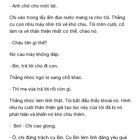
- Anh chờ cho một lát.
Chị vào trong lấy ấm đun nước mang ra cho tôi. Thằng
cu con nhíu mày nhìn tôi vẻ khó chịu. Tôi mỉm cười, cố
làm ra vẻ thân thiện nhất có thể, chào nó.
- Cháu tên gì thế?
Nó cau mày không đáp.
- Bin, trả lời chú đi con.
Thằng nhóc ngó lơ sang chỗ khác.
- Thì mẹ vừa trả lời rồi còn gì.
Thằng nhóc lém lỉnh thật. Tôi bắt đầu thấy khoái nó. Hình
như nụ cười thân thiện giả tạo lúc nãy của tôi đã bị nó
phát hiện và khiến nó khó chịu thêm.
- Bin! - Chị cao giọng.
- Ô, chị đừng trách cu Bin. Cu Bin lém lỉnh đáng yêu quá