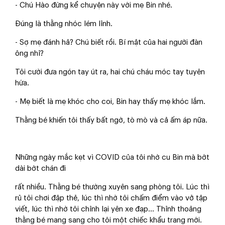
- Chú Hào đừng kể chuyện này với mẹ Bin nhé.
Đúng là thằng nhóc lém lỉnh.
- Sợ mẹ đánh hả? Chú biết rồi. Bí mật của hai người đàn
ông nhỉ?
Tôi cười đưa ngón tay út ra, hai chú cháu móc tay tuyên
hứa.
- Mẹ biết là mẹ khóc cho coi, Bin hay thấy mẹ khóc lắm.
Thằng bé khiến tôi thấy bất ngờ, tò mò và cả ấm áp nữa.
Những ngày mắc kẹt vì COVID của tôi nhờ cu Bin mà bớt
dài bớt chán đi
rất nhiều. Thằng bé thường xuyên sang phòng tôi. Lúc thì
rủ tôi chơi đập thẻ, lúc thì nhờ tôi chấm điểm vào vở tập
viết, lúc thì nhờ tôi chỉnh lại yên xe đạp... Thỉnh thoảng
thằng bé mang sang cho tôi một chiếc khẩu trang mới.