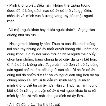
- Mình không biết. Điều mình không thể tưởng tượng
được đó là bằng cách nào cô ấy có thể vừa gọi điện,
nhắn tin với mình vừa ở trong vòng tay của một người
khác.
- Và một người khác hay nhiều người khác? - Giọng Hân
dường như run run.
- Nhưng mình không ly hôn. Thực ra ban đầu mình cũng
nói chia tay nhưng cô ấy nhất quyết không chịu, hôm nào
cũng khóc. Cô ấy nói mình mới chính là người mà cô ấy
chọn làm chồng, bằng chứng là tờ giấy đăng ký kết hôn.
Chỉ là cô ấy không chịu được cảnh cô đơn và cô ấy cũng
cần người chăm sóc, cần người san sẻ... Dĩ nhiên cô ấy
cũng nói đã chấm dứt tất cả với người đàn ông bên đó và
chúng mình sẽ làm lại từ đầu khi mình sang. Dĩ nhiên
mình không thể tin cô ấy nữa, Hân ạ. Thực ra, mình cũng
biết cô ấy rất sợ chuyện cô ấy ở với người khác lộ ra rồi
mình ly hôn thì mất mặt cho gia đình cô ấy lắm...
- Anh đã đồng ý... Tha thứ tất cả?