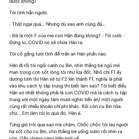
được không?
Tôi tỉnh hẳn người.
- Thật ngại quá... Nhưng dù sao anh cũng đã...
- Đã là một F của mẹ con Hân đúng không? - Tôi cười. -
Đừng lo, COVID nó sẽ chừa Hân ra.
Tôi cố gắng tươi tỉnh để trấn an Hân phần nào.
Hân đi rồi tôi ngồi canh cu Bin, nhìn thằng bé ngủ mê
man trong cơn sốt lòng tôi như lửa đốt. Nhỡ chị F1 ấy
dương tính thì Hân sẽ từ F2 lên thành F1, nghĩa là phải
vào khu cách ly tập trung thì biết làm sao? Tôi biết điều
Hân sợ nhất không phải là con COVID mà là cách ly tập
trung với một ngày tám mươi nghìn tiền ăn/ một người
cùng rất nhiều khoản chi phí khác. Rồi còn cu Bin nữa
chứ... Em làm tôi lo quá đó, Hân à.
Từng giờ trôi qua sao mà chậm. Chốc chốc tôi lau người
hạ sốt cho cu Bin, cho thằng bé uống nước rồi nhìn ra
cửa. Gần chạng vạng Hân mới về.