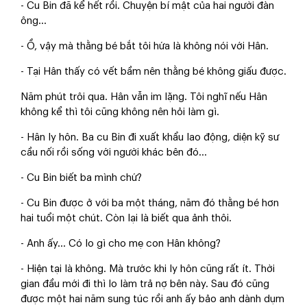
- Cu Bin đã kể hết rồi. Chuyện bí mật của hai người đàn
ông...
- Ồ, vậy mà thằng bé bắt tôi hứa là không nói với Hân.
- Tại Hân thấy có vết bầm nên thằng bé không giấu được.
Năm phút trôi qua. Hân vẫn im lặng. Tôi nghĩ nếu Hân
không kể thì tôi cũng không nên hỏi làm gì.
- Hân ly hôn. Ba cu Bin đi xuất khẩu lao động, diện kỹ sư
cầu nối rồi sống với người khác bên đó...
- Cu Bin biết ba mình chứ?
- Cu Bin được ở với ba một tháng, năm đó thằng bé hơn
hai tuổi một chút. Còn lại là biết qua ảnh thôi.
- Anh ấy... Có lo gì cho mẹ con Hân không?
- Hiện tại là không. Mà trước khi ly hôn cũng rất ít. Thời
gian đầu mới đi thì lo làm trả nợ bên này. Sau đó cũng
được một hai năm sung túc rồi anh ấy bảo anh dành dụm