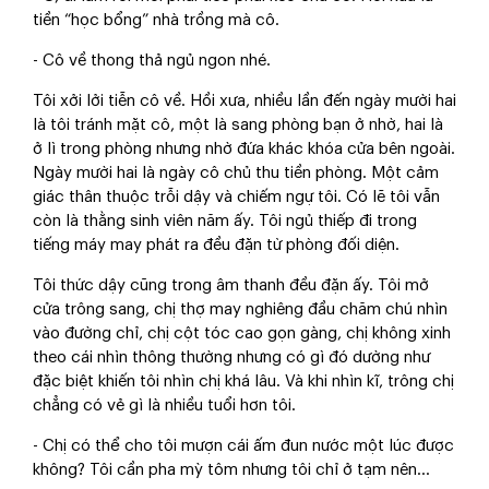
tiền “học bổng” nhà trồng mà cô.
- Cô về thong thả ngủ ngon nhé.
Tôi xởi lởi tiễn cô về. Hồi xưa, nhiều lần đến ngày mười hai
là tôi tránh mặt cô, một là sang phòng bạn ở nhờ, hai là
ở lì trong phòng nhưng nhờ đứa khác khóa cửa bên ngoài.
Ngày mười hai là ngày cô chủ thu tiền phòng. Một cảm
giác thân thuộc trỗi dậy và chiếm ngự tôi. Có lẽ tôi vẫn
còn là thằng sinh viên năm ấy. Tôi ngủ thiếp đi trong
tiếng máy may phát ra đều đặn từ phòng đối diện.
Tôi thức dậy cũng trong âm thanh đều đặn ấy. Tôi mở
cửa trông sang, chị thợ may nghiêng đầu chăm chú nhìn
vào đường chỉ, chị cột tóc cao gọn gàng, chị không xinh
theo cái nhìn thông thường nhưng có gì đó dường như
đặc biệt khiến tôi nhìn chị khá lâu. Và khi nhìn kĩ, trông chị
chẳng có vẻ gì là nhiều tuổi hơn tôi.
- Chị có thể cho tôi mượn cái ấm đun nước một lúc được
không? Tôi cần pha mỳ tôm nhưng tôi chỉ ở tạm nên...