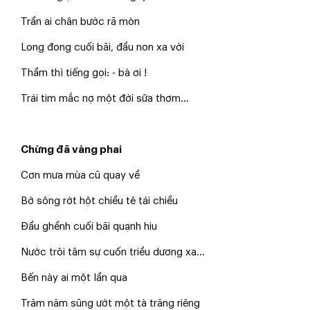
Trần ai chân bước rã mòn
Long đong cuối bãi, đầu non xa vời
Thầm thì tiếng gọi: - bà ơi !
Trái tim mắc nợ một đời sữa thơm...
Chừng đã vàng phai
Cơn mưa mùa cũ quay về
Bờ sông rớt hột chiều tê tái chiều
Đầu ghềnh cuối bãi quạnh hiu
Nước trôi tâm sự cuốn triều dương xa...
Bến này ai một lần qua
Trăm năm sũng ướt một tà trăng riêng