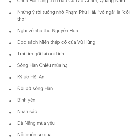
Chùa Hải Tạng trên đảo Cù Lao Chàm, Quảng Nam
Những ý rời tưởng nhớ Phạm Phú Hải: “vô ngã” là “cõi
thơ”
Nghĩ về nhà thơ Nguyễn Hoa
Đọc sách Miền tháp cổ của Vũ Hùng
Trái tim gởi lại cõi tình
Sông Hàn Chiều mùa hạ
Ký ức Hội An
Đôi bờ sông Hàn
Bình yên
Nhan sắc
Đà Nẵng mùa yêu
Nỗi buồn sẽ qua