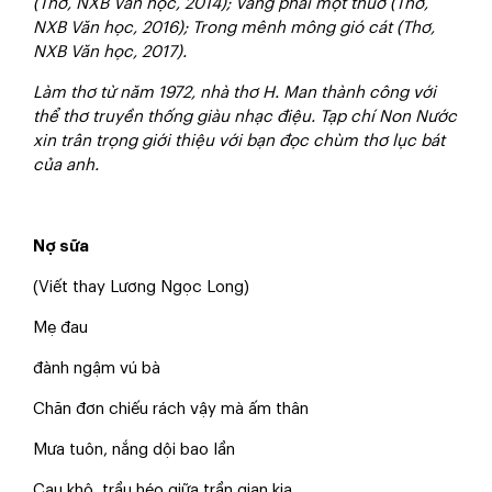
(Thơ, NXB Văn học, 2014); Vàng phai một thuở (Thơ,
NXB Văn học, 2016); Trong mênh mông gió cát (Thơ,
NXB Văn học, 2017).
Làm thơ từ năm 1972, nhà thơ H. Man thành công với
thể thơ truyền thống giàu nhạc điệu. Tạp chí Non Nước
xin trân trọng giới thiệu với bạn đọc chùm thơ lục bát
của anh.
Nợ sữa
(Viết thay Lương Ngọc Long)
Mẹ đau
đành ngậm vú bà
Chăn đơn chiếu rách vậy mà ấm thân
Mưa tuôn, nắng dội bao lần
Cau khô, trầu héo giữa trần gian kia