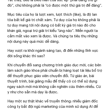
Tất thảy, đều là biểu hiện của sức ép “phải đăng thứ gì
đó”, chứ không phải là “có được một thứ giá trị để đăng”.
Mục tiêu của họ là lượt xem, lượt thích (like), là độ lan
tỏa bất kể giá trị chất xám. Tư duy của họ không phải là
tư duy mang tới nội dung có bất kỳ giá trị nào đó cho
khán giả, ngoại trừ giải trí kiểu “úng não”. Miễn người ta
cắm mắt vào xem là được. Và chúng ta tiêu thụ những
nội dung này quá mức dễ dàng.
Hay vượt ra khỏi ngành sáng tạo, đi đến những lĩnh vực
đời sống khác thì sao?
Khi chuyển đổi sang chương trình giáo dục mới, các bên
làm sách giáo khoa phải chuẩn bị hàng loạt tài liệu bổ trợ
để thuyết phục giáo viên chuyển đổi. Từ giáo án, bài
thuyết trình, bài giảng mẫu để thầy cô có thể sử dụng
ngay sách mới mà không cần nghiên cứu thêm nhiều. Cứ
y như cho sẵn mà dạy là được.
Hay một sự thật khác về truyền thông: nhiều giám đốc
công ty bắt đội ngũ marketing của mình sử dụng AI để