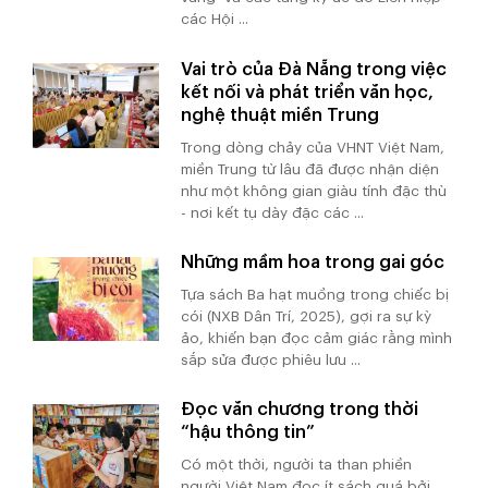
các Hội ...
Vai trò của Đà Nẵng trong việc
kết nối và phát triển văn học,
nghệ thuật miền Trung
Trong dòng chảy của VHNT Việt Nam,
miền Trung từ lâu đã được nhận diện
như một không gian giàu tính đặc thù
- nơi kết tụ dày đặc các ...
Những mầm hoa trong gai góc
Tựa sách Ba hạt muồng trong chiếc bị
cói (NXB Dân Trí, 2025), gợi ra sự kỳ
ảo, khiến bạn đọc cảm giác rằng mình
sắp sửa được phiêu lưu ...
Đọc văn chương trong thời
“hậu thông tin”
Có một thời, người ta than phiền
người Việt Nam đọc ít sách quá bởi