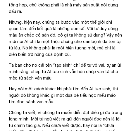
tổng hợp, chứ không phải là nhà máy sản xuất nội dung
đầu ra.
Nhưng, hiện nay, chúng ta bước vào một thế giới chỉ
quan tâm đến kết quả là những con số. Với tư duy dùng
mẫu ăn chắc có sẵn đó, cớ gì ta không sử dụng? Vậy nên
mới nói AI chỉ là một triệu chứng cho căn bệnh đã tồn tại
từ lâu. Nó không phải là một hiện tượng mới, mà chỉ là
diễn biến trở nặng của bệnh cũ.
Ta ban cho nó cái tên “tạo sinh” chỉ để tự vỗ vai, tự an ủi
mình rằng: chép từ AI tạo sinh vẫn hơn chép văn tả chó
mèo từ sách văn mẫu.
Hay nói một cách khác: khi phải tìm đến AI tạo sinh, thì
người đó không khác gì một đứa bé tiểu học mếu máo
tìm đọc sách văn mẫu.
Chúng ta viết, vì chúng ta muốn diễn đạt điều gì đó trong
lòng mình. Mỗi từ ngữ viết ra gửi đến người đọc nên là lời
từ chính tác giả. Nếu chưa viết được, hay nói là “chưa