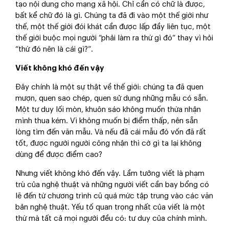
tạo nội dung cho mạng xã hội. Chỉ cần có chữ là được,
bất kể chữ đó là gì. Chúng ta đã đi vào một thế giới như
thế, một thế giới đói khát cần được lấp đầy liên tục, một
thế giới buộc mọi người “phải làm ra thứ gì đó” thay vì hỏi
“thứ đó nên là cái gì?”.
Viết không khó đến vậy
Đây chính là một sự thật về thế giới: chúng ta đã quen
mượn, quen sao chép, quen sử dụng những mẫu có sẵn.
Một tư duy lối mòn, khuôn sáo không muốn thừa nhận
mình thua kém. Vì không muốn bị điểm thấp, nên sẵn
lòng tìm đến văn mẫu. Và nếu đã cái mẫu đó vốn đã rất
tốt, được người người công nhận thì cớ gì ta lại không
dùng để được điểm cao?
Nhưng viết không khó đến vậy. Lầm tưởng viết là phạm
trù của nghệ thuật và những người viết cần bay bổng có
lẽ đến từ chương trình cũ quá mức tập trung vào các văn
bản nghệ thuật. Yếu tố quan trọng nhất của viết là một
thứ mà tất cả mọi người đều có: tư duy của chính mình.