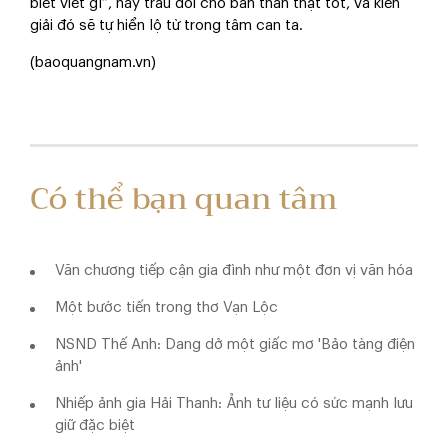
biết viết gì”, hãy trau dồi cho bản thân thật tốt, và kiến
giải đó sẽ tự hiển lộ từ trong tâm can ta.
(baoquangnam.vn)
Có thể bạn quan tâm
Văn chương tiếp cận gia đình như một đơn vị văn hóa
Một bước tiến trong thơ Vạn Lộc
NSND Thế Anh: Dang dở một giấc mơ 'Bảo tàng điện
ảnh'
Nhiếp ảnh gia Hải Thanh: Ảnh tư liệu có sức mạnh lưu
giữ đặc biệt