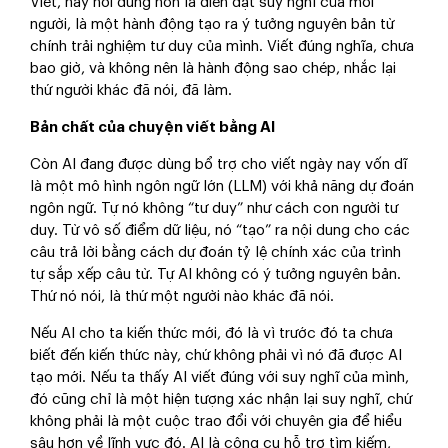
Viết, hay nói đúng hơn là diễn đạt suy nghĩ của mỗi
người, là một hành động tạo ra ý tưởng nguyên bản từ
chính trải nghiệm tư duy của mình. Viết đúng nghĩa, chưa
bao giờ, và không nên là hành động sao chép, nhắc lại
thứ người khác đã nói, đã làm.
Bản chất của chuyện viết bằng AI
Còn AI đang được dùng bổ trợ cho viết ngày nay vốn dĩ
là một mô hình ngôn ngữ lớn (LLM) với khả năng dự đoán
ngôn ngữ. Tự nó không “tư duy” như cách con người tư
duy. Từ vô số điểm dữ liệu, nó “tạo” ra nội dung cho các
câu trả lời bằng cách dự đoán tỷ lệ chính xác của trình
tự sắp xếp câu từ. Tự AI không có ý tưởng nguyên bản.
Thứ nó nói, là thứ một người nào khác đã nói.
Nếu AI cho ta kiến thức mới, đó là vì trước đó ta chưa
biết đến kiến thức này, chứ không phải vì nó đã được AI
tạo mới. Nếu ta thấy AI viết đúng với suy nghĩ của mình,
đó cũng chỉ là một hiện tượng xác nhận lại suy nghĩ, chứ
không phải là một cuộc trao đổi với chuyên gia để hiểu
sâu hơn về lĩnh vực đó. AI là công cụ hỗ trợ tìm kiếm,