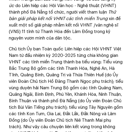
ức
do Liên hiệp các Hội Văn học - Nghệ thuật (VHNT)
thành phố Đà Nẵng tổ chức, người viết tham luận
Thử
bàn giải pháp kết nối VHNT các tỉnh miền Trung
xin đề
xuất một số giải pháp nhằm kết nối VHNT /văn nghệ sĩ
(VNS) 11 tỉnh từ Thanh Hóa đến Lâm Đồng trong kỷ
nguyên vươn mình của dân tộc.
Chủ tịch Ủy ban Toàn quốc Liên hiệp các Hội VHNT Việt
Nam từ đầu nhiệm kỳ 2020-2025 từng chia không gian
VHNT các tỉnh miền Trung thành ba tiểu vùng: Tiểu vùng
Bắc Trung Bộ gồm các tỉnh Thanh Hóa, Nghệ An, Hà
Tĩnh, Quảng Bình, Quảng Trị và Thừa Thiên Huế (do Ủy
viên Đoàn Chủ tịch Hồ Đăng Thanh Ngọc phụ trách); tiểu
vùng duyên hải Nam Trung Bộ gồm các tỉnh Quảng Nam,
Quảng Ngãi, Bình Định, Phú Yên, Khánh Hòa, Ninh Thuận,
Bình Thuận và thành phố Đà Nẵng (do Ủy viên Đoàn Chủ
tịch Bùi Văn Tiếng phụ trách); tiểu vùng Tây Nguyên gồm
các tỉnh Kon Tum, Gia Lai, Đắk Lắk, Đắk Nông và Lâm
Đồng (do Ủy viên Đoàn Chủ tịch Niê Thanh Mai phụ
trách). Như vậy câu chuyện liên kết vùng trong không