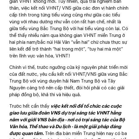
gian VHNT không mới. Tuy nhiên, qua trải nghiệm bản
thân, việc kết nối VHNT/ VNS giữa các đơn vị hành chính
cấp tỉnh trong từng tiểu vùng cũng như giữa các tiểu
vùng với nhau dường như vẫn còn rất hạn chế, nhất là
giữa tiểu vùng Bắc Trung Bộ với hai tiểu vùng còn lại. Có
thể thấy nhiều năm qua không gian VHNT miền Trung ở
hai phía nam/bắc núi Hải Vân “vẫn hai” chứ chưa thực sự
liên kết để trở thành “hai trong một”, “tuy hai mà một”
trên lĩnh vực văn hóa, VHNT!
Chính vì thế, trước ngưỡng cửa kỷ nguyên phát triển mới
của đất nước, yêu cầu kết nối VHNT/VNS giữa vùng Bắc
Trung Bộ với vùng duyên hải Nam Trung Bộ và Tây
Nguyên càng trở nên cấp thiết, đòi hỏi phải có các giải
pháp đồng bộ, khả thi và hiệu quả.
Trước hết cần thấy
việc kết nối để tổ chức các cuộc
giao lưu giữa đoàn VNS dự trại sáng tác VHNT hằng
năm với giới VNS bản địa - nơi có trại sáng tác của Bộ
Văn hóa, Thể thao và Du lịch - là một giải pháp đáng
được quan tâm.
Trên địa bàn miền Trung hiện nay có ba