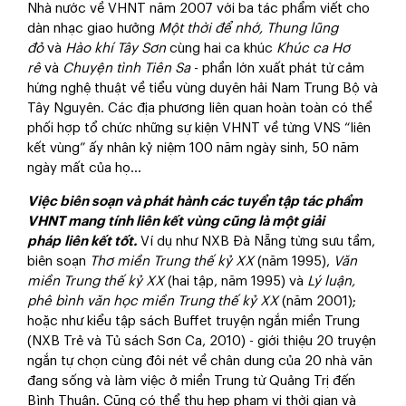
Nhà nước về VHNT năm 2007 với ba tác phẩm viết cho
dàn nhạc giao hưởng
Một thời để nhớ, Thung lũng
đỏ
và
Hào khí Tây Sơn
cùng hai ca khúc
Khúc ca Hơ
rê
và
Chuyện tình Tiên Sa
- phần lớn xuất phát từ cảm
hứng nghệ thuật về tiểu vùng duyên hải Nam Trung Bộ và
Tây Nguyên. Các địa phương liên quan hoàn toàn có thể
phối hợp tổ chức những sự kiện VHNT về từng VNS “liên
kết vùng” ấy nhân kỷ niệm 100 năm ngày sinh, 50 năm
ngày mất của họ…
V
iệc biên soạn và phát hành các tuyển tập tác phẩm
VHNT mang tính liên kết vùng cũng là một giải
pháp
liên kết tốt.
Ví dụ như NXB Đà Nẵng từng sưu tầm,
biên soạn
Thơ miền Trung thế kỷ XX
(năm 1995),
Văn
miền Trung thế kỷ XX
(hai tập, năm 1995) và
Lý luận,
phê bình văn học miền Trung thế kỷ XX
(năm 2001);
hoặc như kiểu tập sách Buffet truyện ngắn miền Trung
(NXB Trẻ và Tủ sách Sơn Ca, 2010) - giới thiệu 20 truyện
ngắn tự chọn cùng đôi nét về chân dung của 20 nhà văn
đang sống và làm việc ở miền Trung từ Quảng Trị đến
Bình Thuận. Cũng có thể thu hẹp phạm vi thời gian và