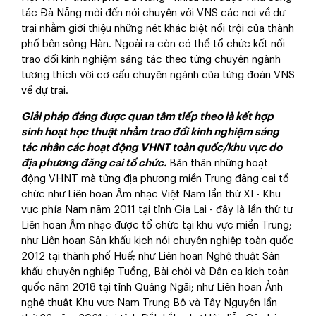
tác Đà Nẵng mời đến nói chuyện với VNS các nơi về dự
trại nhằm giới thiệu những nét khác biệt nổi trội của thành
phố bên sông Hàn. Ngoài ra còn có thể tổ chức kết nối
trao đổi kinh nghiệm sáng tác theo từng chuyên ngành
tương thích với cơ cấu chuyên ngành của từng đoàn VNS
về dự trại.
Giải pháp đáng được quan tâm tiếp theo là kết hợp
sinh hoạt học thuật nhằm trao đổi kinh nghiệm sáng
tác nhân các hoạt động VHNT toàn quốc/khu vực do
địa phương đăng cai tổ chức.
Bản thân những hoạt
động VHNT mà từng địa phương miền Trung đăng cai tổ
chức như Liên hoan Âm nhạc Việt Nam lần thứ XI - Khu
vực phía Nam năm 2011 tại tỉnh Gia Lai - đây là lần thứ tư
Liên hoan Âm nhạc được tổ chức tại khu vực miền Trung;
như Liên hoan Sân khấu kịch nói chuyên nghiệp toàn quốc
2012 tại thành phố Huế; như Liên hoan Nghệ thuật Sân
khấu chuyên nghiệp Tuồng, Bài chòi và Dân ca kịch toàn
quốc năm 2018 tại tỉnh Quảng Ngãi; như Liên hoan Ảnh
nghệ thuật Khu vực Nam Trung Bộ và Tây Nguyên lần