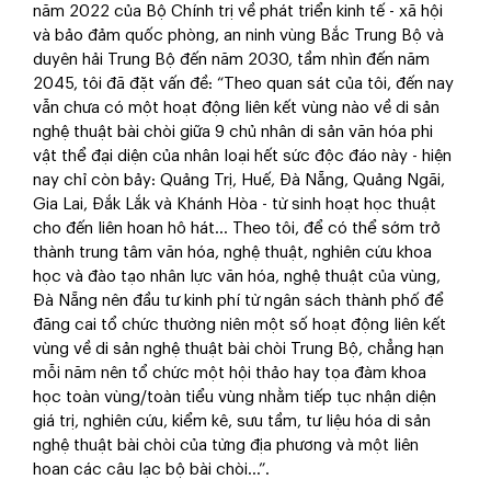
năm 2022 của Bộ Chính trị về phát triển kinh tế - xã hội
và bảo đảm quốc phòng, an ninh vùng Bắc Trung Bộ và
duyên hải Trung Bộ đến năm 2030, tầm nhìn đến năm
2045, tôi đã đặt vấn đề: “Theo quan sát của tôi, đến nay
vẫn chưa có một hoạt động liên kết vùng nào về di sản
nghệ thuật bài chòi giữa 9 chủ nhân di sản văn hóa phi
vật thể đại diện của nhân loại hết sức độc đáo này - hiện
nay chỉ còn bảy: Quảng Trị, Huế, Đà Nẵng, Quảng Ngãi,
Gia Lai, Đắk Lắk và Khánh Hòa - từ sinh hoạt học thuật
cho đến liên hoan hô hát… Theo tôi, để có thể sớm trở
thành trung tâm văn hóa, nghệ thuật, nghiên cứu khoa
học và đào tạo nhân lực văn hóa, nghệ thuật của vùng,
Đà Nẵng nên đầu tư kinh phí từ ngân sách thành phố để
đăng cai tổ chức thường niên một số hoạt động liên kết
vùng về di sản nghệ thuật bài chòi Trung Bộ, chẳng hạn
mỗi năm nên tổ chức một hội thảo hay tọa đàm khoa
học toàn vùng/toàn tiểu vùng nhằm tiếp tục nhận diện
giá trị, nghiên cứu, kiểm kê, sưu tầm, tư liệu hóa di sản
nghệ thuật bài chòi của từng địa phương và một liên
hoan các câu lạc bộ bài chòi…”.