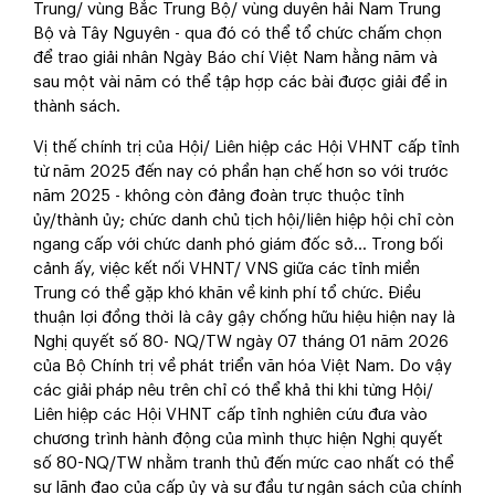
Trung/ vùng Bắc Trung Bộ/ vùng duyên hải Nam Trung
Bộ và Tây Nguyên - qua đó có thể tổ chức chấm chọn
để trao giải nhân Ngày Báo chí Việt Nam hằng năm và
sau một vài năm có thể tập hợp các bài được giải để in
thành sách.
Vị thế chính trị của Hội/ Liên hiệp các Hội VHNT cấp tỉnh
từ năm 2025 đến nay có phần hạn chế hơn so với trước
năm 2025 - không còn đảng đoàn trực thuộc tỉnh
ủy/thành ủy; chức danh chủ tịch hội/liên hiệp hội chỉ còn
ngang cấp với chức danh phó giám đốc sở… Trong bối
cảnh ấy, việc kết nối VHNT/ VNS giữa các tỉnh miền
Trung có thể gặp khó khăn về kinh phí tổ chức. Điều
thuận lợi đồng thời là cây gậy chống hữu hiệu hiện nay là
Nghị quyết số 80- NQ/TW ngày 07 tháng 01 năm 2026
của Bộ Chính trị về phát triển văn hóa Việt Nam. Do vậy
các giải pháp nêu trên chỉ có thể khả thi khi từng Hội/
Liên hiệp các Hội VHNT cấp tỉnh nghiên cứu đưa vào
chương trình hành động của mình thực hiện Nghị quyết
số 80-NQ/TW nhằm tranh thủ đến mức cao nhất có thể
sự lãnh đạo của cấp ủy và sự đầu tư ngân sách của chính