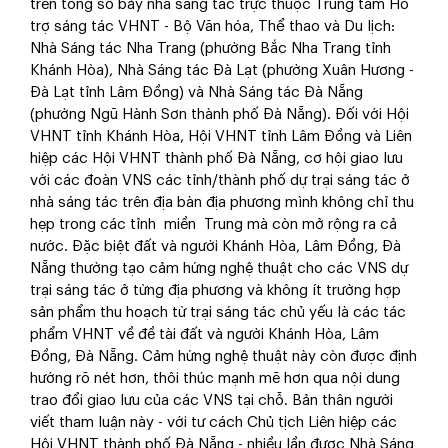
trên tổng số bảy nhà sáng tác trực thuộc Trung tâm Hỗ
trợ sáng tác VHNT - Bộ Văn hóa, Thể thao và Du lịch:
Nhà Sáng tác Nha Trang (phường Bắc Nha Trang tỉnh
Khánh Hòa), Nhà Sáng tác Đà Lạt (phường Xuân Hương -
Đà Lạt tỉnh Lâm Đồng) và Nhà Sáng tác Đà Nẵng
(phường Ngũ Hành Sơn thành phố Đà Nẵng). Đối với Hội
VHNT tỉnh Khánh Hòa, Hội VHNT tỉnh Lâm Đồng và Liên
hiệp các Hội VHNT thành phố Đà Nẵng, cơ hội giao lưu
với các đoàn VNS các tỉnh/thành phố dự trại sáng tác ở
nhà sáng tác trên địa bàn địa phương mình không chỉ thu
hẹp trong các tỉnh miền Trung mà còn mở rộng ra cả
nước. Đặc biệt đất và người Khánh Hòa, Lâm Đồng, Đà
Nẵng thường tạo cảm hứng nghệ thuật cho các VNS dự
trại sáng tác ở từng địa phương và không ít trường hợp
sản phẩm thu hoạch từ trại sáng tác chủ yếu là các tác
phẩm VHNT về đề tài đất và người Khánh Hòa, Lâm
Đồng, Đà Nẵng. Cảm hứng nghệ thuật này còn được định
hướng rõ nét hơn, thôi thúc mạnh mẽ hơn qua nội dung
trao đổi giao lưu của các VNS tại chỗ. Bản thân người
viết tham luận này - với tư cách Chủ tịch Liên hiệp các
Hội VHNT thành phố Đà Nẵng - nhiều lần được Nhà Sáng