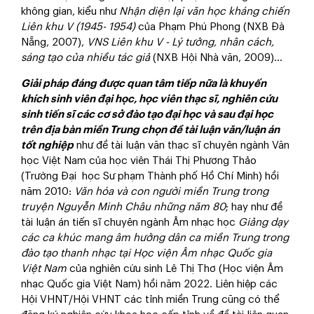
không gian, kiểu như
Nhận diện lại văn học kháng chiến
Liên khu V (1945- 1954)
của Phạm Phú Phong (NXB Đà
Nẵng, 2007),
VNS Liên khu V - Lý tưởng, nhân cách,
sáng tạo của nhiều tác giả
(NXB Hội Nhà văn, 2009)…
Giả
i pháp đáng được quan tâm tiếp nữa là khuyến
khích sinh viên đại học, học viên thạc sĩ, nghiên cứu
sinh tiến sĩ các cơ sở đào tạo đại học và sau đại học
trên địa bàn miền Trung chọn đề tài luận văn/luận án
tốt nghiệp
như đề tài luận văn thạc sĩ chuyên ngành Văn
học Việt Nam của học viên Thái Thị Phương Thảo
(Trường Đại học Sư phạm Thành phố Hồ Chí Minh) hồi
năm 2010:
Văn hóa và con người miền Trung trong
truyện Nguyễn Minh Châu những năm 80
; hay như đề
tài luận án tiến sĩ chuyên ngành Âm nhạc học
Giảng dạy
các ca khúc mang âm hưởng dân ca miền Trung trong
đào tạo thanh nhạc tại Học viện Âm nhạc Quốc gia
Việt Nam
của nghiên cứu sinh Lê Thị Thơ (Học viện Âm
nhạc Quốc gia Việt Nam) hồi năm 2022. Liên hiệp các
Hội VHNT/Hội VHNT các tỉnh miền Trung cũng có thể