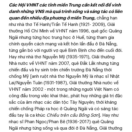
Các Hội VHNT các tỉnh miền Trung cần kết nối để vinh
danh những VNS mà quá trình sống và sáng tác có liên
quan đến nhiều địa phương ở miền Trung,
chẳng hạn
như nhà thơ Tế Hanh/Trần Tế Hanh (1921- 2009), Giải
thưởng Hồ Chí Minh về VHNT năm 1996, quê gốc Quảng
Ngãi nhưng từng học trung học ở Huế, từng tham gia
chính quyền cách mạng và kết hôn lần đầu ở Đà Nẵng,
từng gắn bó với người vợ quê Bình Định cho đến cuối đời.
Hay như nhà thơ Nguyễn Mỹ (1935-1971), Giải thưởng
Nhà nước về VHNT năm 2007, quê Đắk Lắk nhưng từng
chiến đấu và hy sinh trên chiến trường Đà Nẵng thời
chống Mỹ [anh ruột nhà thơ Nguyễn Mỹ là nhạc sĩ Nhật
Lai/Nguyễn Tuân (1931-1987), Giải thưởng Nhà nước về
VHNT năm 2002 - một trong những người Việt Nam có
công đầu trong việc khai thác, phát huy những giá trị đặc
sắc của âm nhạc các dân tộc Tây Nguyên; thời kháng
chiến chống Pháp ra học ở Quảng Ngãi và có sáng tác
đầu tay là ca khúc
Chiều trên cầu Bồng Sơn
]. Hay như
nhạc sĩ Phan Ngọc/Phan Bê (1936-2017) quê Quảng
Ngãi nhưng từng sống và qua đời ở Đà Nẵng, Giải thưởng