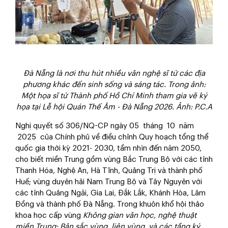
Đà Nẵng là nơi thu hút nhiều văn nghệ sĩ từ các địa
phương khác đến sinh sống và sáng tác. Trong ảnh:
Một họa sĩ từ Thành phố Hồ Chí Minh tham gia vẽ ký
họa tại Lễ hội Quán Thế Âm - Đà Nẵng 2026. Ảnh: P.C.A
Nghị quyết số 306/NQ-CP ngày 05 tháng 10 năm
2025 của Chính phủ về điều chỉnh Quy hoạch tổng thể
quốc gia thời kỳ 2021- 2030, tầm nhìn đến năm 2050,
cho biết miền Trung gồm vùng Bắc Trung Bộ với các tỉnh
Thanh Hóa, Nghệ An, Hà Tĩnh, Quảng Trị và thành phố
Huế; vùng duyên hải Nam Trung Bộ và Tây Nguyên với
các tỉnh Quảng Ngãi, Gia Lai, Đắk Lắk, Khánh Hòa, Lâm
Đồng và thành phố Đà Nẵng. Trong khuôn khổ hội thảo
khoa học cấp vùng
Không gian văn học, nghệ thuật
miền Trung: Bản sắc vùng, liên vùng và các tầng ký