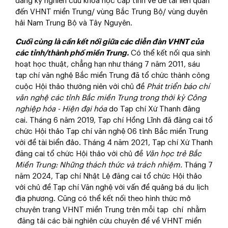
đăng ký nghiên cứu khoa học cấp tỉnh về đề tài liên quan
đến VHNT miền Trung/ vùng Bắc Trung Bộ/ vùng duyên
hải Nam Trung Bộ và Tây Nguyên.
Cuố
i cùng là cần kết nối giữa các diễn đàn VHNT của
các tỉnh/thành phố miền Trung.
Có thể kết nối qua sinh
hoạt học thuật, chẳng hạn như tháng 7 năm 2011, sáu
tạp chí văn nghệ Bắc miền Trung đã tổ chức thành công
cuộc Hội thảo thường niên với chủ đề
Phá
t triển báo chí
văn nghệ các tỉnh Bắc miền Trung trong thời kỳ Công
nghiệp hóa - Hiện đại hóa
do Tạp chí Xứ Thanh đăng
cai. Tháng 6 năm 2019, Tạp chí Hồng Lĩnh đã đăng cai tổ
chức Hội thảo Tạp chí văn nghệ 06 tỉnh Bắc miền Trung
với đề tài biển đảo. Tháng 4 năm 2021, Tạp chí Xứ Thanh
đăng cai tổ chức Hội thảo với chủ đề
Vă
n học trẻ Bắc
Miền Trung: Những thách thức và trách nhiệm.
Tháng 7
năm 2024, Tạp chí Nhật Lệ đăng cai tổ chức Hội thảo
với chủ đề Tạp chí Văn nghệ với vấn đề quảng bá du lịch
địa phương. Cũng có thể kết nối theo hình thức mở
chuyên trang VHNT miền Trung trên mỗi tạp chí nhằm
đăng tải các bài nghiên cứu chuyên đề về VHNT miền