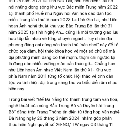
thứ 26 năm 2021 tại tỉnh Đắk Lắk; như Hội diễn Câu hò
nối những dòng sông khu vực Bắc miền Trung năm 2022
tại thành phố Huế; như Ngày hội Văn hóa các dân tộc
miền Trung lần thứ IV năm 2023 tại tỉnh Gia Lai; như Liên
hoan Ảnh nghệ thuật khu vực Bắc Trung Bộ lần thứ 31
năm 2025 tại tỉnh Nghệ An… cũng là môi trường giao lưu
học tập lẫn nhau về từng chuyên ngành. Tuy nhiên địa
phương đăng cai cũng nên tranh thủ “sân chơi” này để tổ
chức tọa đàm, hội thảo khoa học về một số chủ đề mà
địa phương mình đang có thế mạnh, thậm chí ngược lại
là đang còn nhiều vướng mắc cần tháo gỡ… Chẳng hạn
như Liên hoan Âm nhạc Việt Nam lần thứ XI - Khu vực
phía Nam năm 2011 từng tổ chức Hội thảo về tính dân
tộc và tính hiện đại trong sáng tác và biểu diễn âm nhạc
hiện nay…
Trong bài viết “Để Đà Nẵng trở thành trung tâm văn hóa,
nghệ thuật của vùng Bắc Trung Bộ và Duyên hải Trung
Bộ” đăng trên Trang Thông tin điện tử tổng hợp Văn nghệ
Đà Nẵng ngày 26 tháng 3 năm 2024, nhằm góp phần
thực hiện Nghị quyết số 26-NQ/ TW ngày 03 tháng 11