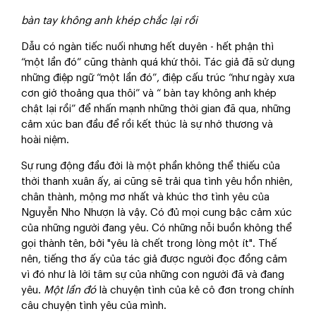
bàn tay không anh khép chắc lại rồi
Dẫu có ngàn tiếc nuối nhưng hết duyên - hết phận thì
“một lần đó” cũng thành quá khứ thôi. Tác giả đã sử dụng
những điệp ngữ “một lần đó”, điệp cấu trúc “như ngày xưa
cơn giớ thoảng qua thôi” và “ bàn tay không anh khép
chật lại rồi” để nhấn mạnh những thời gian đã qua, những
cảm xúc ban đầu để rồi kết thúc là sự nhớ thương và
hoài niệm.
Sự rung động đầu đời là một phần không thể thiếu của
thời thanh xuân ấy, ai cũng sẽ trải qua tình yêu hồn nhiên,
chân thành, mộng mơ nhất và khúc thơ tình yêu của
Nguyễn Nho Nhượn là vậy. Có đủ mọi cung bậc cảm xúc
của những người đang yêu. Có những nỗi buồn không thể
gọi thành tên, bởi "yêu là chết trong lòng một ít". Thế
nên, tiếng thơ ấy của tác giả được người đọc đồng cảm
vì đó như là lời tâm sự của những con người đã và đang
yêu.
Một lần đó
là chuyện tình của kẻ cô đơn trong chính
câu chuyện tình yêu của mình.