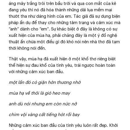
áng mây trắng trôi trên bầu trời và qua con mắt của kẻ
đang yêu thì nó đã hóa thành những dải lụa mềm mại
thướt tha như dáng hình của em. Tác giả đã sự dụng biện
pháp ẩn dụ để thay cho những tâm trạng và cảm xúc mà
“anh” dành cho “em”. Sự khác biệt ở đây là không có sự
xuất hiện của mùa hạ, phải chăng đây là một ý đồ nghệ
thuật ẩn chứa một điều gì đó khó nói nên nhà thơ đã tạm
thời không nói đến.
Thật vậy, mùa hạ đã xuất hiện ở một khổ thơ riêng biệt
thể hiện sự đau khổ của tình yêu, trái ngược hoàn toàn
với những cảm xúc ban đầu.
một lần đó có giận hờn thương nhớ
mùa hạ về thôi là gió heo may
anh dù nói nhưng em còn nức nở
chim vội vàng cất tiếng hót rồi bay
Những cảm xúc ban đầu của tình yêu luôn rất đẹp. Khởi