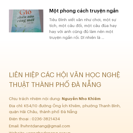
Một phong cách truyện ngắn
Tiêu Đình viết văn như chơi, một sự
tích, một câu đối, một câu đùa hay
hay với anh cũng đủ làm nên một
truyện ngắn rồi. Dĩ nhiên là ...
LIÊN HIỆP CÁC HỘI VĂN HỌC NGHỆ
THUẬT THÀNH PHỐ ĐÀ NẴNG
Chịu trách nhiệm nội dung:
Nguyễn Nho Khiêm
Địa chỉ: K54/10 đường Ông Ích Khiêm, phường Thanh Bình,
quận Hải Châu, thành phố Đà Nẵng
Điện thoại : 0236-3821434
Email:
lhvhntdanang@gmail.com