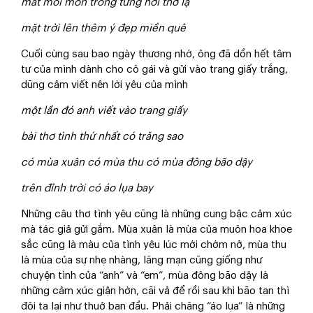
mắt mỏi mòn trong từng hơi thở lạ
mặt trời lên thêm ý đẹp miền quê
Cuối cùng sau bao ngày thương nhớ, ông đã dồn hết tâm
tư của mình dành cho cô gái và gửi vào trang giấy trắng,
dũng cảm viết nên lời yêu của mình
một lần đó anh viết vào trang giấy
bài thơ tình thứ nhất có trăng sao
có mùa xuân có mùa thu có mùa đông bão dậy
trên đỉnh trời có áo lụa bay
Những câu thơ tình yêu cũng là những cung bậc cảm xúc
mà tác giả gửi gắm. Mùa xuân là mùa của muôn hoa khoe
sắc cũng là màu của tình yêu lúc mới chớm nở, mùa thu
là mùa của sự nhẹ nhàng, lãng mạn cũng giống như
chuyện tình của “anh” và “em”, mùa đông bão dậy là
những cảm xúc giận hờn, cãi vả để rồi sau khi bão tan thì
đôi ta lại như thuở ban đầu. Phải chăng “áo lụa” là những