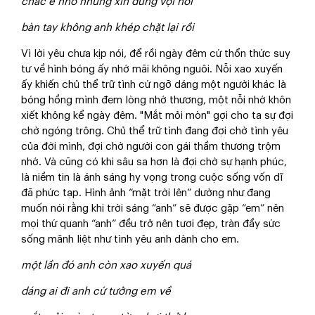
chắc e nhớ nhưng xin đừng vội hỏi
bàn tay không anh khép chặt lại rồi
Vì lời yêu chưa kịp nói, để rồi ngày đêm cứ thổn thức suy
tư về hình bóng ấy nhớ mãi không nguôi. Nỗi xao xuyến
ấy khiến chủ thể trữ tình cứ ngỡ dáng một người khác là
bóng hồng mình đem lòng nhớ thương, một nỗi nhớ khôn
xiết không kể ngày đêm. "Mắt mỏi mòn" gợi cho ta sự đợi
chờ ngóng trông. Chủ thể trữ tình đang đợi chờ tình yêu
của đời mình, đợi chờ người con gái thầm thương trộm
nhớ. Và cũng có khi sâu sa hơn là đợi chờ sự hạnh phúc,
là niềm tin là ánh sáng hy vọng trong cuộc sống vốn dĩ
đã phức tạp. Hình ảnh “mặt trời lên” dường như đang
muốn nói rằng khi trời sáng “anh” sẽ được gặp “em” nên
mọi thứ quanh “anh” đều trở nên tươi đẹp, tràn đầy sức
sống mãnh liệt như tình yêu anh dành cho em.
một lần đó anh còn xao xuyến quá
dáng ai đi anh cứ tưởng em về