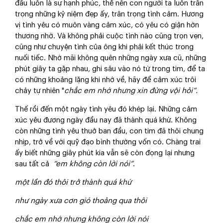
đầu luôn là sự hạnh phúc, thế nên con người ta luôn trân
trọng những kỷ niệm đẹp ấy, trân trọng tình cảm. Hương
vị tình yêu có muôn vàng cảm xúc, có yêu có giận hờn
thương nhớ. Và không phải cuộc tình nào cũng trọn vẹn,
cũng như chuyện tình của ông khi phải kết thúc trong
nuối tiếc. Nhớ mãi không quên những ngày xưa cũ, những
phút giây ta gặp nhau, ghi sâu vào nó từ trong tim, để ta
có những khoảng lặng khi nhớ về, hãy để cảm xúc trôi
chảy tự nhiên "
chắc em nhớ nhưng xin đừng vội
hỏi”
.
Thế rồi đến một ngày tình yêu đó khép lại. Những cảm
xúc yêu đương ngày đầu nay đã thành quá khứ. Không
còn những tình yêu thuở ban đầu, con tim đã thôi chung
nhịp, trở về với quỹ đạo bình thường vốn có. Chàng trai
ấy biết những giây phút kia vẫn sẽ còn đọng lại nhưng
sau tất cả
“
em không còn lời nói
”
.
một lần đó thôi trở thành quá khứ
như ngày xưa cơn gió thoảng qua thôi
chắc em nhớ nhưng không còn lời nói