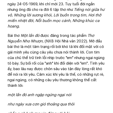
ngày 24-05-1969, khi chỉ mới 23. Tuy tuổi đời ngắn
nhưng ông đã cho ra đời 6 tập thơ như
Tiếng nói giữa hư
vô, Những lời sương khói, Lời buồn trong tim, Hơi thở
miền nhiệt đới, Nỗi buồn mọc cánh, Những khúc ca
hoang
.
Bài thơ
Một lần đó
được đăng trong tác phẩm
Thơ
Nguyễn Nho Nhượn,
(NXB Hội Nhà văn 2022). Mở đầu
bài thơ là một tâm trạng rối bời khó tả khi đối mặt với cô
gái mình yêu cùng câu yêu chưa nói thành lời. Con tim
của chủ thể trữ tình lỗi nhịp trước "em" nhưng ngại ngùng
tỏ bày. Sự bối rối của "anh" khi đối diện với "em". Tình yêu
ấy, bao lâu nay được chôn sâu vào tận đáy lòng rất khó
để nói ra lời yêu. Cảm xúc khi yêu là thế, có những rụt rè,
ngại ngùng, có những câu yêu thương không thể cất
thành lời:
một lần đó anh ngập ngừng ngại nói
như ngày xưa cơn gió thoảng qua thôi