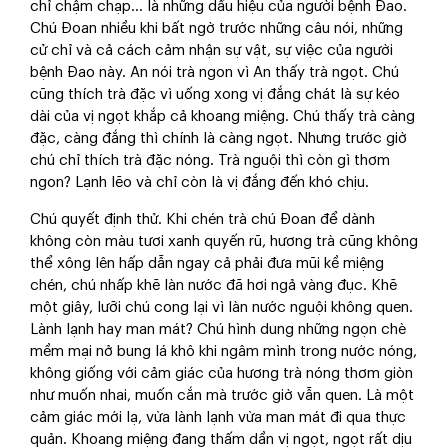
chỉ chậm chạp... là những dấu hiệu của người bệnh Đao.
Chú Đoan nhiều khi bất ngờ trước những câu nói, những
cử chỉ và cả cách cảm nhận sự vật, sự việc của người
bệnh Đao này. An nói trà ngon vì An thấy trà ngọt. Chú
cũng thích trà đặc vì uống xong vị đắng chát là sự kéo
dài của vị ngọt khắp cả khoang miệng. Chú thấy trà càng
đặc, càng đắng thì chính là càng ngọt. Nhưng trước giờ
chú chỉ thích trà đặc nóng. Trà nguội thì còn gì thơm
ngon? Lạnh lẽo và chỉ còn là vị đắng đến khó chịu.
Chú quyết định thử. Khi chén trà chú Đoan để dành
không còn màu tươi xanh quyến rũ, hương trà cũng không
thể xông lên hấp dẫn ngay cả phải đưa mũi kề miệng
chén, chú nhấp khẽ làn nước đã hơi ngả vàng đục. Khẽ
một giây, lưỡi chú cong lại vì làn nước nguội không quen.
Lành lạnh hay man mát? Chú hình dung những ngọn chè
mềm mại nở bung lá khô khi ngâm mình trong nước nóng,
không giống với cảm giác của hương trà nóng thơm giòn
như muốn nhai, muốn cắn mà trước giờ vẫn quen. Là một
cảm giác mới lạ, vừa lành lạnh vừa man mát đi qua thực
quản. Khoang miệng đang thấm dần vị ngọt, ngọt rất dịu