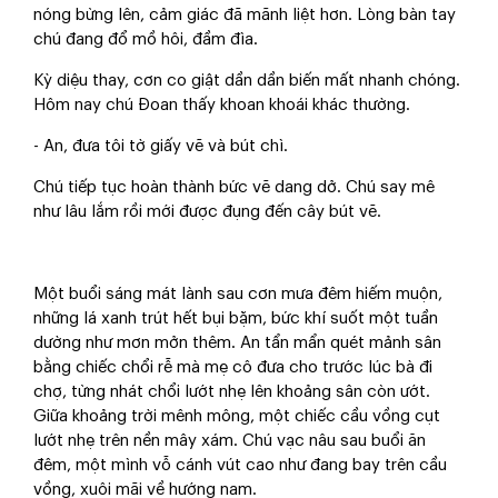
nóng bừng lên, cảm giác đã mãnh liệt hơn. Lòng bàn tay
chú đang đổ mồ hôi, đầm đìa.
Kỳ diệu thay, cơn co giật dần dần biến mất nhanh chóng.
Hôm nay chú Đoan thấy khoan khoái khác thường.
- An, đưa tôi tờ giấy vẽ và bút chì.
Chú tiếp tục hoàn thành bức vẽ dang dở. Chú say mê
như lâu lắm rồi mới được đụng đến cây bút vẽ.
Một buổi sáng mát lành sau cơn mưa đêm hiếm muộn,
những lá xanh trút hết bụi bặm, bức khí suốt một tuần
dường như mơn mởn thêm. An tẩn mẩn quét mảnh sân
bằng chiếc chổi rễ mà mẹ cô đưa cho trước lúc bà đi
chợ, từng nhát chổi lướt nhẹ lên khoảng sân còn ướt.
Giữa khoảng trời mênh mông, một chiếc cầu vồng cụt
lướt nhẹ trên nền mây xám. Chú vạc nâu sau buổi ăn
đêm, một mình vỗ cánh vút cao như đang bay trên cầu
vồng, xuôi mãi về hướng nam.