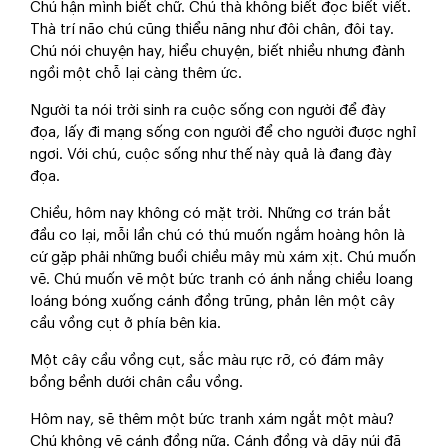
Chú hận mình biết chữ. Chú thà không biết đọc biết viết.
Thà trí não chú cũng thiểu năng như đôi chân, đôi tay.
Chú nói chuyện hay, hiểu chuyện, biết nhiều nhưng đành
ngồi một chỗ lại càng thêm ức.
Người ta nói trời sinh ra cuộc sống con người để đày
đọa, lấy đi mạng sống con người để cho người được nghỉ
ngơi. Với chú, cuộc sống như thế này quả là đang đày
đọa.
Chiều, hôm nay không có mặt trời. Những cơ trán bắt
đầu co lại, mỗi lần chú có thú muốn ngắm hoàng hôn là
cứ gặp phải những buổi chiều mây mù xám xịt. Chú muốn
vẽ. Chú muốn vẽ một bức tranh có ánh nắng chiều loang
loáng bóng xuống cánh đồng trũng, phản lên một cây
cầu vồng cụt ở phía bên kia.
Một cây cầu vồng cụt, sắc màu rực rỡ, có đám mây
bồng bềnh dưới chân cầu vồng.
Hôm nay, sẽ thêm một bức tranh xám ngắt một màu?
Chú không vẽ cánh đồng nữa. Cánh đồng và dãy núi đã