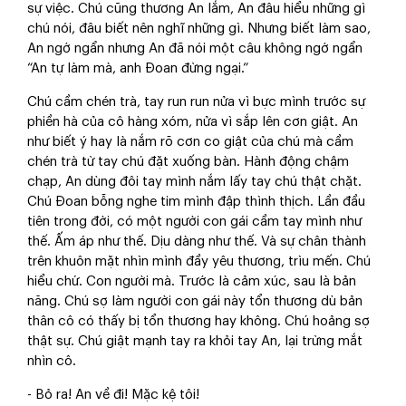
sự việc. Chú cũng thương An lắm, An đâu hiểu những gì
chú nói, đâu biết nên nghĩ những gì. Nhưng biết làm sao,
An ngớ ngẩn nhưng An đã nói một câu không ngớ ngẩn
“An tự làm mà, anh Đoan đừng ngại.”
Chú cầm chén trà, tay run run nửa vì bực mình trước sự
phiền hà của cô hàng xóm, nửa vì sắp lên cơn giật. An
như biết ý hay là nắm rõ cơn co giật của chú mà cầm
chén trà từ tay chú đặt xuống bàn. Hành động chậm
chạp, An dùng đôi tay mình nắm lấy tay chú thật chặt.
Chú Đoan bỗng nghe tim mình đập thình thịch. Lần đầu
tiên trong đời, có một người con gái cầm tay mình như
thế. Ấm áp như thế. Dịu dàng như thế. Và sự chân thành
trên khuôn mặt nhìn mình đầy yêu thương, trìu mến. Chú
hiểu chứ. Con người mà. Trước là cảm xúc, sau là bản
năng. Chú sợ làm người con gái này tổn thương dù bản
thân cô có thấy bị tổn thương hay không. Chú hoảng sợ
thật sự. Chú giật mạnh tay ra khỏi tay An, lại trừng mắt
nhìn cô.
- Bỏ ra! An về đi! Mặc kệ tôi!