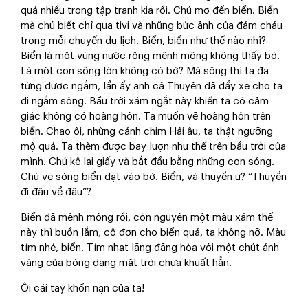
quá nhiều trong tập tranh kia rồi. Chú mơ đến biển. Biển
mà chú biết chỉ qua tivi và những bức ảnh của đám cháu
trong mỗi chuyến du lịch. Biển, biển như thế nào nhỉ?
Biển là một vùng nước rộng mênh mông không thấy bờ.
Là một con sông lớn không có bờ? Mà sông thì ta đã
từng được ngắm, lần ấy anh cả Thuyên đã đẩy xe cho ta
đi ngắm sông. Bầu trời xám ngắt này khiến ta có cảm
giác không có hoàng hôn. Ta muốn vẽ hoàng hôn trên
biển. Chao ôi, những cánh chim Hải âu, ta thật ngưỡng
mộ quá. Ta thèm được bay lượn như thế trên bầu trời của
mình. Chú kê lại giấy và bắt đầu bằng những con sóng.
Chú vẽ sóng biển dạt vào bờ. Biển, và thuyền ư? “Thuyền
đi đâu về đâu”?
Biển đã mênh mông rồi, còn nguyên một màu xám thế
này thì buồn lắm, cô đơn cho biển quá, ta không nỡ. Màu
tím nhé, biển. Tím nhạt lãng đãng hòa với một chút ánh
vàng của bóng dáng mặt trời chưa khuất hẳn.
Ôi cái tay khốn nạn của ta!