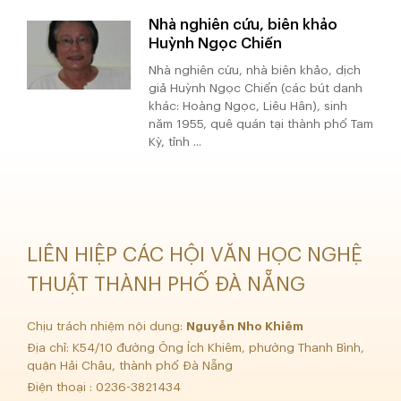
Nhà nghiên cứu, biên khảo
Huỳnh Ngọc Chiến
Nhà nghiên cứu, nhà biên khảo, dịch
giả Huỳnh Ngọc Chiến (các bút danh
khác: Hoàng Ngọc, Liêu Hân), sinh
năm 1955, quê quán tại thành phố Tam
Kỳ, tỉnh ...
LIÊN HIỆP CÁC HỘI VĂN HỌC NGHỆ
THUẬT THÀNH PHỐ ĐÀ NẴNG
Chịu trách nhiệm nội dung:
Nguyễn Nho Khiêm
Địa chỉ: K54/10 đường Ông Ích Khiêm, phường Thanh Bình,
quận Hải Châu, thành phố Đà Nẵng
Điện thoại : 0236-3821434