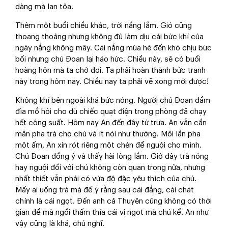
dàng mà lan tỏa.
Thêm một buổi chiều khác, trời nắng lắm. Gió cũng
thoang thoảng nhưng không đủ làm dịu cái bức khí của
ngày nắng không mây. Cái nắng mùa hè đến khó chịu bức
bối nhưng chú Đoan lại háo hức. Chiều này, sẽ có buổi
hoàng hôn mà ta chờ đợi. Ta phải hoàn thành bức tranh
này trong hôm nay. Chiều nay ta phải vẽ xong mới được!
Không khí bên ngoài khá bức nóng. Người chú Đoan đầm
đìa mồ hôi cho dù chiếc quạt điện trong phòng đã chạy
hết công suất. Hôm nay An đến đây từ trưa. An vẫn cần
mẫn pha trà cho chú và ít nói như thường. Mỗi lần pha
một ấm, An xin rót riêng một chén để nguội cho mình.
Chú Đoan đồng ý và thấy hài lòng lắm. Giờ đây trà nóng
hay nguội đối với chú không còn quan trọng nữa, nhưng
nhất thiết vẫn phải có vừa độ đặc yêu thích của chú.
Mấy ai uống trà mà để ý rằng sau cái đắng, cái chát
chính là cái ngọt. Đến anh cả Thuyên cũng không có thời
gian để mà ngồi thấm thía cái vị ngọt mà chú kể. An như
vậy cũng là khá, chú nghĩ.