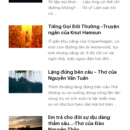
Tít tắp mù khơi. - - Liệu ông có thể chỉ
đường không? - - Tôi ư? Làm sao tôi
có ...
Tiếng Gọi Đời Thường –Truyện
ngắn của Knut Hamsun
Ở gần khu cảng của Copenhagen, có
một con đường tên là Vestervold, tuy
mới nhưng vắng vẻ. ở đó chỉ có vài
ngôi nhà, mấy ngọn đèn hơi đốt ...
Lặng đứng bên cầu – Thơ của
Nguyễn Văn Tuấn
Thỉnh thoảng lặng đứng bên cầu Thả
những vu vơ xuống dòng sông lăn tăn
sóng Vu vơ trôi xuôi ra tận biển Hay
vu vơ như bọt bèo dạt mãi bờ bên ...
Em trả cho đời sự dịu dàng
thẳm sâu…-Thơ của Đào
Nguyên Thảo