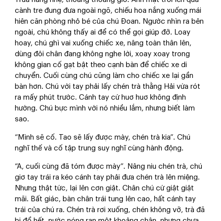
cành tre đung đưa ngoài ngõ, chiếu hoa nắng xuống mái
hiên căn phòng nhỏ bé của chú Đoan. Ngước nhìn ra bên
ngoài, chú không thấy ai để có thể gọi giúp đỡ. Loay
hoay, chú ghì vai xuống chiếc xe, nâng toàn thân lên,
dùng đôi chân đang không nghe lời, xoay xoay trong
không gian cố gạt bật theo cạnh bàn để chiếc xe di
chuyển. Cuối cùng chú cũng làm cho chiếc xe lại gần
bàn hơn. Chú với tay phải lấy chén trà thằng Hải vừa rót
ra mấy phút trước. Cánh tay cứ huơ huơ không định
hướng. Chú bực mình với nó nhiều lắm, nhưng biết làm
sao.
“Mình sẽ cố. Tao sẽ lấy được mày, chén trà kia”. Chú
nghĩ thế và cố tập trung suy nghĩ cùng hành động.
“A, cuối cùng đã tóm được mày”. Nâng niu chén trà, chú
giơ tay trái ra kéo cánh tay phải đưa chén trà lên miệng.
Nhưng thật tức, lại lên cơn giật. Chân chú cứ giật giật
mãi. Bất giác, bàn chân trái tung lên cao, hất cánh tay
trái của chú ra. Chén trà rơi xuống, chén không vỡ, trà đã
bị đổ hết, nước nóng ran một khoảng chân, nhưng chưa