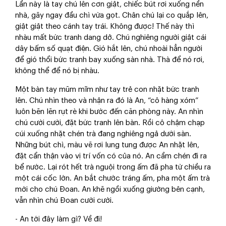
Lần này là tay chú lên cơn giật, chiếc bút rơi xuống nền
nhà, gãy ngay đầu chì vừa gọt. Chân chú lại co quắp lên,
giật giật theo cánh tay trái. Không được! Thế này thì
nhàu mất bức tranh dang dở. Chú nghiêng người giật cái
dây bấm số quạt điện. Gió hắt lên, chú nhoài hẳn người
để gió thổi bức tranh bay xuống sàn nhà. Thà để nó rơi,
không thể để nó bị nhàu.
Một bàn tay mũm mĩm như tay trẻ con nhặt bức tranh
lên. Chú nhìn theo và nhận ra đó là An, “cô hàng xóm”
luôn bẽn lẽn rụt rè khi bước đến căn phòng này. An nhìn
chú cười cười, đặt bức tranh lên bàn. Rồi cô chậm chạp
cúi xuống nhặt chén trà đang nghiêng ngả dưới sàn.
Những bút chì, màu vẽ rơi lung tung được An nhặt lên,
đặt cẩn thận vào vị trí vốn có của nó. An cầm chén đi ra
bể nước. Lại rót hết trà nguội trong ấm đã pha từ chiều ra
một cái cốc lớn. An bắt chước tráng ấm, pha một ấm trà
mới cho chú Đoan. An khẽ ngồi xuống giường bên cạnh,
vẫn nhìn chú Đoan cười cười.
- An tới đây làm gì? Về đi!