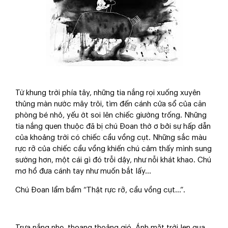
Từ khung trời phía tây, những tia nắng rọi xuống xuyên
thủng màn nước mây trôi, tìm đến cánh cửa sổ của căn
phòng bé nhỏ, yếu ớt soi lên chiếc giường trống. Những
tia nắng quen thuộc đã bị chú Đoan thờ ơ bởi sự hấp dẫn
của khoảng trời có chiếc cầu vồng cụt. Những sắc màu
rực rỡ của chiếc cầu vồng khiến chú cảm thấy mình sung
sướng hơn, một cái gì đó trỗi dậy, như nỗi khát khao. Chú
mơ hồ đưa cánh tay như muốn bắt lấy...
Chú Đoan lẩm bẩm “Thật rực rỡ, cầu vồng cụt...”.
Trưa nắng nhẹ, thoang thoảng gió. Ánh mặt trời len qua