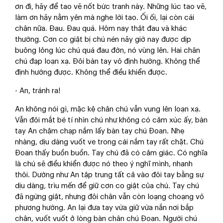
ơn đi, hãy để tao vẽ nốt bức tranh này. Những lúc tao vẽ,
làm ơn hãy nằm yên mà nghe lời tao. Ối ối, lại còn cái
chân nữa. Đau. Đau quá. Hôm nay thật đau và khác
thường. Cơn co giật bị chú nén nãy giờ nay được dịp
buông lỏng lúc chú quá đau đớn, nó vùng lên. Hai chân
chú đạp loạn xạ. Đôi bàn tay vô định hướng. Không thể
định hướng được. Không thể điều khiển được.
- An, tránh ra!
An không nói gì, mặc kệ chân chú vẫn vung lên loạn xạ.
Vẫn đôi mắt bé tí nhìn chú như không có cảm xúc ấy, bàn
tay An chậm chạp nắm lấy bàn tay chú Đoan. Nhẹ
nhàng, dịu dàng vuốt ve trong cái nắm tay rất chặt. Chú
Đoan thấy buồn buồn. Tay chú đã có cảm giác. Có nghĩa
là chú sẽ điều khiển được nó theo ý nghĩ mình, nhanh
thôi. Dường như An tập trung tất cả vào đôi tay bằng sự
dịu dàng, trìu mến để giữ cơn co giật của chú. Tay chú
đã ngừng giật, nhưng đôi chân vẫn còn loạng choạng vô
phương hướng. An lại đưa tay vừa giữ vừa nắn nơi bắp
chân, vuốt vuốt ở lòng bàn chân chú Đoan. Người chú