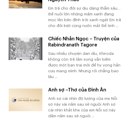
Em trả cho đời sự dịu dàng thẳm sâu…
Để nuôi lớn những mầm xanh đang
mọc lên bên đỉnh trời xanh ngát Em trả
cho đời kiệt cùng nước mắt Để tinh ...
Chiếc Nhẫn Ngọc – Truyện của
Rabindranath Tagore
Sau nhiều chuyện dan díu, Khiroda
không còn trẻ lắm song vẫn kiếm
được một bạn trai mới để hy vọng hắn
cưu mang mình. Nhưng rồi chẳng bao
lâu ...
Anh sợ –Thơ của Đình Ân
Anh sợ cái nhìn độ lượng của mẹ Nỗi
sợ này vài năm sau sẽ nguôi Anh sợ
cái nhìn khắt khe của em Nỗi sợ này
dăm năm sau sẽ nguôi ...