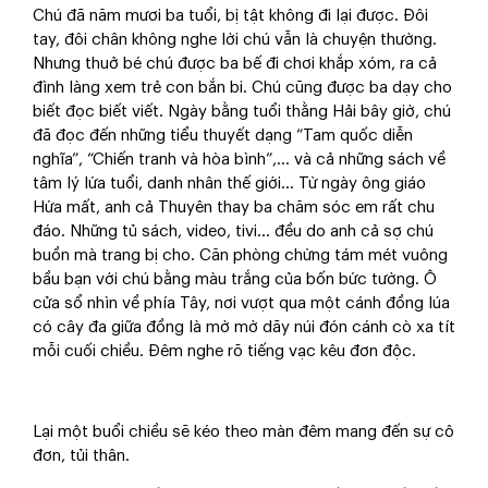
Chú đã năm mươi ba tuổi, bị tật không đi lại được. Đôi
tay, đôi chân không nghe lời chú vẫn là chuyện thường.
Nhưng thuở bé chú được ba bế đi chơi khắp xóm, ra cả
đình làng xem trẻ con bắn bi. Chú cũng được ba dạy cho
biết đọc biết viết. Ngày bằng tuổi thằng Hải bây giờ, chú
đã đọc đến những tiểu thuyết dạng “Tam quốc diễn
nghĩa”, “Chiến tranh và hòa bình”,... và cả những sách về
tâm lý lứa tuổi, danh nhân thế giới... Từ ngày ông giáo
Hứa mất, anh cả Thuyên thay ba chăm sóc em rất chu
đáo. Những tủ sách, video, tivi... đều do anh cả sợ chú
buồn mà trang bị cho. Căn phòng chừng tám mét vuông
bầu bạn với chú bằng màu trắng của bốn bức tường. Ô
cửa sổ nhìn về phía Tây, nơi vượt qua một cánh đồng lúa
có cây đa giữa đồng là mờ mờ dãy núi đón cánh cò xa tít
mỗi cuối chiều. Đêm nghe rõ tiếng vạc kêu đơn độc.
Lại một buổi chiều sẽ kéo theo màn đêm mang đến sự cô
đơn, tủi thân.