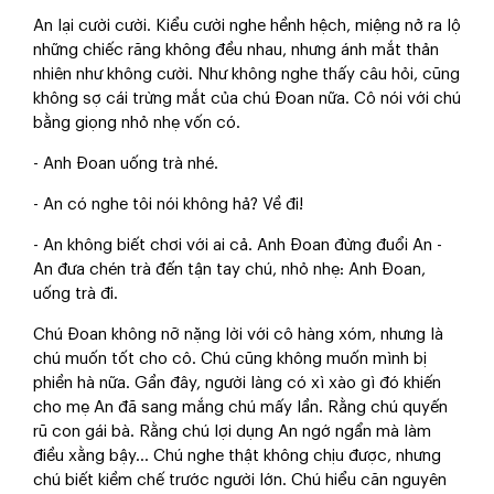
An lại cười cười. Kiểu cười nghe hềnh hệch, miệng nở ra lộ
những chiếc răng không đều nhau, nhưng ánh mắt thản
nhiên như không cười. Như không nghe thấy câu hỏi, cũng
không sợ cái trừng mắt của chú Đoan nữa. Cô nói với chú
bằng giọng nhỏ nhẹ vốn có.
- Anh Đoan uống trà nhé.
- An có nghe tôi nói không hả? Về đi!
- An không biết chơi với ai cả. Anh Đoan đừng đuổi An -
An đưa chén trà đến tận tay chú, nhỏ nhẹ: Anh Đoan,
uống trà đi.
Chú Đoan không nỡ nặng lời với cô hàng xóm, nhưng là
chú muốn tốt cho cô. Chú cũng không muốn mình bị
phiền hà nữa. Gần đây, người làng có xì xào gì đó khiến
cho mẹ An đã sang mắng chú mấy lần. Rằng chú quyến
rũ con gái bà. Rằng chú lợi dụng An ngớ ngẩn mà làm
điều xằng bậy... Chú nghe thật không chịu được, nhưng
chú biết kiềm chế trước người lớn. Chú hiểu căn nguyên