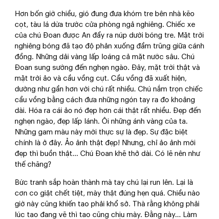
Hơn bốn giờ chiều, gió đung đưa khóm tre bên nhà kẽo
cọt, tàu lá dừa trước cửa phòng ngả nghiêng. Chiếc xe
của chú Đoan được An đẩy ra núp dưới bóng tre. Mặt trời
nghiêng bóng đã tạo độ phản xuống đầm trũng giữa cánh
đồng. Những dải vàng lấp loáng cả mặt nước sâu. Chú
Đoan sung sướng đến nghẹn ngào. Đây, mặt trời thật và
mặt trời ảo và cầu vồng cụt. Cầu vồng đã xuất hiện,
dường như gần hơn với chú rất nhiều. Chú nắm trọn chiếc
cầu vồng bằng cách đưa những ngón tay ra đo khoảng
dài. Hóa ra cái ảo nó đẹp hơn cái thật rất nhiều. Đẹp đến
nghẹn ngào, đẹp lấp lánh. Ôi những ánh vàng của ta.
Những gam màu này mới thực sự là đẹp. Sự đặc biệt
chính là ở đây. Ảo ảnh thật đẹp! Nhưng, chỉ ảo ảnh mới
đẹp thì buồn thật... Chú Đoan khẽ thở dài. Có lẽ nên như
thế chăng?
Bức tranh sắp hoàn thành mà tay chú lại run lên. Lại là
cơn co giật chết tiệt, mày thật đúng hẹn quá. Chiều nào
giờ này cũng khiến tao phải khổ sở. Thà rằng không phải
lúc tao đang vẽ thì tao cũng chịu mày. Đằng này... Làm