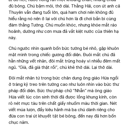
đủ bỏng. Chú bặm môi, thở dài. Thằng Hải, con út anh cả
Thuyên vẫn đang tuổi lớn, quá ham chơi nên không đủ
hiểu rằng nó nên ở lại với chú hơn là đi chơi bắn bi cùng
đám thằng Tường. Chú muốn khóc, nhưng khóe mắt ráo
hoảnh, dường như cơn mưa đã vắt kiệt nước của thiên hạ
này.
Chú ngước nhìn quanh bốn bức tường bé nhỏ, gặp khuôn
mặt mình trong chiếc gương đối diện. Đuôi mắt chú đã
hằn những vết nhăn, đôi mắt trũng hoáy vì nhiều đêm mất
ngủ. “Già, đã già thật rồi”, chú khẽ thở dài. Lại thở dài.
Đôi mắt nhân từ trong bức chân dung ông giáo Hứa ngồi
ở tràng kỷ treo trên tường cao như luôn nhìn vào bức thư
pháp đối diện. Bức thư pháp chữ “Nhẫn” mà ông giáo
Hứa viết lúc còn sinh thời đã được lồng khung kính, còn
rõ nét mực tàu trên chất giấy nhuốm màu thời gian. Nét
viết múa lượn, đầy kiêu hãnh mà ba chú dành riêng cho
đứa con trai út khuyết tật bé bỏng, đến nay đã hơn bốn
chục năm.