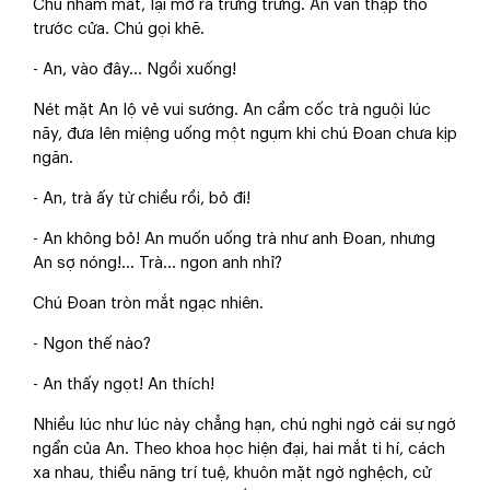
Chú nhắm mắt, lại mở ra trừng trừng. An vẫn thập thò
trước cửa. Chú gọi khẽ.
- An, vào đây... Ngồi xuống!
Nét mặt An lộ vẻ vui sướng. An cầm cốc trà nguội lúc
nãy, đưa lên miệng uống một ngụm khi chú Đoan chưa kịp
ngăn.
- An, trà ấy từ chiều rồi, bỏ đi!
- An không bỏ! An muốn uống trà như anh Đoan, nhưng
An sợ nóng!... Trà... ngon anh nhỉ?
Chú Đoan tròn mắt ngạc nhiên.
- Ngon thế nào?
- An thấy ngọt! An thích!
Nhiều lúc như lúc này chẳng hạn, chú nghi ngờ cái sự ngớ
ngẩn của An. Theo khoa học hiện đại, hai mắt ti hí, cách
xa nhau, thiểu năng trí tuệ, khuôn mặt ngờ nghệch, cử