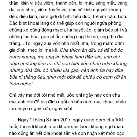
thận, kiện vị tiêu viêm, thanh cần, lợi mật, sáng mắt, vàng
da, ung nhọt, viêm tuyến vú, phụ nữ kinh nguyệt không
đều, điều kinh, nam giới di tinh, tiểu đục, trẻ em cảm tích.
Đặc biệt khoai lang có thể giúp con người ngừa phòng
chứng xơ cứng động mạch, hạ huyết áp, giảm béo phì và
chứng lão hóa, góp phần chống ung thư vú, ung thư đại
tràng... Tôi ngày xưa vốn nhỏ nhất nhà, trong mâm cơm
gia đình, theo lời mẹ kể:
C
ha thích ăn đầu cá để
bổ óc
cứng xương
, mẹ ưng ăn khoai lang đặc sản, anh chị
nhịn nhường làm tôi chỉ còn biết xúc ch
é
n cơm không,
nhưng nhà đâu có nhiều lúa gạo, nên anh
B
a hay đùa
b
ữ
a ni thằng
S
áu nhịn một bữa để chiều có cơm rồi ăn
luôn nghe!
Chỉ vậy mà đời tôi nhớ mãi, ước chi ngày nay còn cha
mẹ, anh chị để gia đình ngồi ăn bữa cơm rau, khoai, nhắc
lại chuyện ngày xửa, ngày xưa!
Ngày 1 tháng 8 năm 2017, ngày cúng cơm cha 100
tuổi, tôi mời khách món khoai sắn luộc, không ngờ mâm
nào cũng ăn hết dĩa khoai sắn và còn nhận xét món đặc