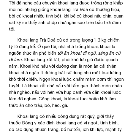
Tôi đã nghe câu chuyện khoai lang được trồng rộng khắp
mọi nơi nhưng giống khoai lang Trà Đoá có thương hiệu,
bởi củ khoai nhiều tinh bột, khi bẻ củ khoai nấu chín, quan
sát kỹ sẽ thấy ánh chớp như ngàn sao trên bầu trời đêm
tối.
Khoai lang Trà Đoá củ có trọng lượng 1-3 kg chiếm
tỷ lệ đáng kể. Ở quê tôi, nhà nhà trồng khoai, khoai là
nguồn thức ăn phổ biến
tối ăn khoai đi ngủ, sáng ăn củ
đi làm
. Khoai lang xắt lát, phơi khô lưu giữ được quanh
năm. Khoai khô nấu với đường đen là món ăn cải thiện,
khoai chà ngào ít đường bát sử dụng như một loại lương
khô thời chiến. Ngọn khoai luộc chấm mắm cơm thì ngon
tuyệt. Lá khoai xắt nhỏ nấu với tấm gạo thành món cháo
nhà nghèo, nấu với hến vừa húp canh vừa cắn khoai luộc
làm đỡ nghẹn. Cộng khoai, lá khoai tươi hoặc khô làm
thức ăn cho trâu, bò, heo, gà.
Khoai lang có nhiều công dụng rất quý, giới thầy
thuốc Đông y xác định khoai lang có vị ngọt, tính bình,
có tác dụng nhuận tràng, bổ hư tổn, ích khí lực, mạnh tỳ