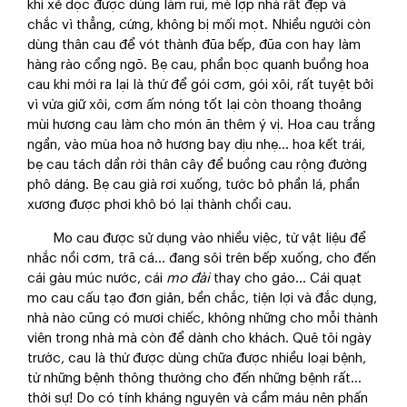
khi xẻ dọc được dùng làm rui, mè lợp nhà rất đẹp và
chắc vì thẳng, cứng, không bị mối mọt. Nhiều người còn
dùng thân cau để vót thành đũa bếp, đũa con hay làm
hàng rào cổng ngõ. Bẹ cau, phần bọc quanh buồng hoa
cau khi mới ra lại là thứ để gói cơm, gói xôi, rất tuyệt bởi
vì vừa giữ xôi, cơm ấm nóng tốt lại còn thoang thoảng
mùi hương cau làm cho món ăn thêm ý vị. Hoa cau trắng
ngần, vào mùa hoa nở hương bay dịu nhẹ… hoa kết trái,
bẹ cau tách dần rời thân cây để buồng cau rộng đường
phô dáng. Bẹ cau già rơi xuống, tước bỏ phần lá, phần
xương được phơi khô bó lại thành chổi cau.
Mo cau được sử dụng vào nhiều việc, từ vật liệu để
nhắc nồi cơm, trã cá… đang sôi trên bếp xuống, cho đến
cái gàu múc nước, cái
mo đài
thay cho gáo… Cái quạt
mo cau cấu tạo đơn giản, bền chắc, tiện lợi và đắc dụng,
nhà nào cũng có mươi chiếc, không những cho mỗi thành
viên trong nhà mà còn để dành cho khách. Quê tôi ngày
trước, cau là thứ được dùng chữa được nhiều loại bệnh,
từ những bệnh thông thường cho đến những bệnh rất…
thời sự! Do có tính kháng nguyên và cầm máu nên phấn