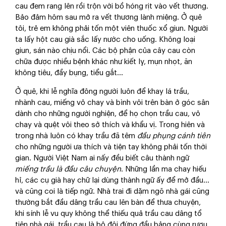
cau đem rang lên rồi trộn với bồ hóng rịt vào vết thương.
Bảo đảm hôm sau mở ra vết thương lành miệng. Ở quê
tôi, trẻ em không phải tốn một viên thuốc xổ giun. Người
ta lấy hột cau già sắc lấy nước cho uống. Không loại
giun, sán nào chịu nổi. Các bộ phận của cây cau còn
chữa được nhiều bệnh khác như kiết lỵ, mụn nhọt, ăn
không tiêu, đầy bụng, tiểu gắt…
Ở quê, khi lễ nghĩa đông người luôn để khay lá trầu,
nhành cau, miếng vỏ chay và bình vôi trên bàn ở góc sân
dành cho những người nghiện, để họ chọn trầu cau, vỏ
chay và quệt vôi theo sở thích và khẩu vị. Trong hiên và
trong nhà luôn có khay trầu đã têm
đầu phụng cánh tiên
cho những người ưa thích và tiện tay không phải tốn thời
gian. Người Việt Nam ai nấy đều biết câu thành ngữ
miếng trầu là đầu câu chuyện
. Những lần ma chay hiếu
hỉ, các cụ già hay chữ lại dùng thành ngữ ấy để mở đầu…
và cũng coi là tiếp ngữ. Nhà trai đi dặm ngõ nhà gái cũng
thường bắt đầu dâng trầu cau lên bàn để thưa chuyện,
khi sính lễ vu quy không thể thiếu quả trầu cau dâng tổ
tiên nhà gái, trầu cau là bộ đôi đứng đầu bảng cùng rượu