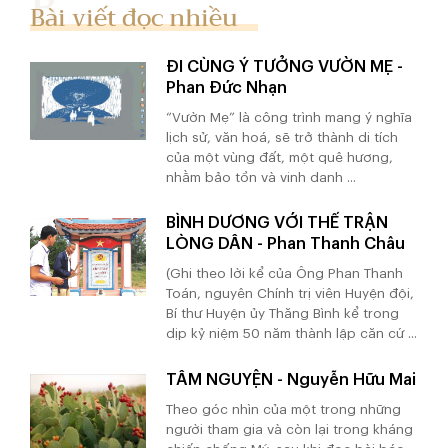
Bài viết đọc nhiều
ĐI CÙNG Ý TƯỞNG VƯỜN MẸ -
Phan Đức Nhạn
“Vườn Mẹ” là công trình mang ý nghĩa
lịch sử, văn hoá, sẽ trở thành di tích
của một vùng đất, một quê hương,
nhằm bảo tồn và vinh danh ...
BÌNH DƯƠNG VỚI THẾ TRẬN
LÒNG DÂN - Phan Thanh Châu
(Ghi theo lời kể của Ông Phan Thanh
Toán, nguyên Chính trị viên Huyện đội,
Bí thư Huyện ủy Thăng Bình kể trong
dịp kỷ niệm 50 năm thành lập căn cứ ...
TÂM NGUYỆN - Nguyễn Hữu Mai
Theo góc nhìn của một trong những
người tham gia và còn lại trong kháng