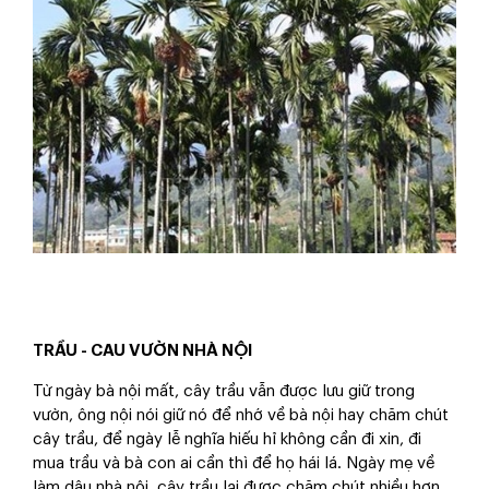
TRẦU
-
CAU VƯỜN NHÀ NỘI
Từ ngày bà nội mất, cây trầu vẫn được lưu giữ trong
vườn, ông nội nói giữ nó để nhớ về bà nội hay chăm chút
cây trầu, để ngày lễ nghĩa hiếu hỉ không cần đi xin, đi
mua trầu và bà con ai cần thì để họ hái lá. Ngày mẹ về
làm dâu nhà nội, cây trầu lại được chăm chút nhiều hơn.