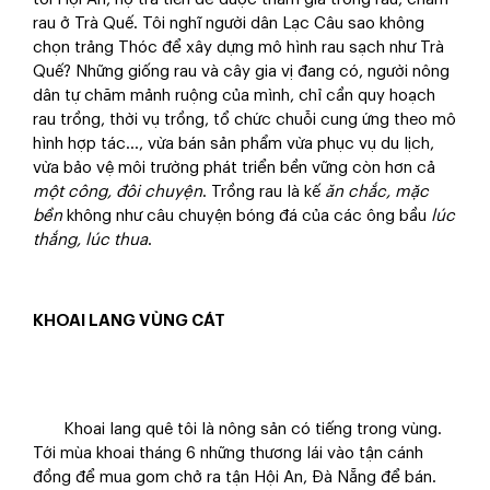
rau ở Trà Quế. Tôi nghĩ người dân Lạc Câu sao không
chọn trảng Thóc để xây dựng mô hình rau sạch như Trà
Quế? Những giống rau và cây gia vị đang có, người nông
dân tự chăm mảnh ruộng của mình, chỉ cần quy hoạch
rau trồng, thời vụ trồng, tổ chức chuỗi cung ứng theo mô
hình hợp tác..., vừa bán sản phẩm vừa phục vụ du lịch,
vừa bảo vệ môi trường phát triển bền vững còn hơn cả
một công, đôi chuyện
. Trồng rau là kế
ăn chắc, mặc
bền
không như câu chuyện bóng đá của các ông bầu
lúc
thắng, lúc thua
.
K
HOAI LANG VÙNG CÁT
Khoai lang quê tôi là nông sản có tiếng trong vùng.
Tới mùa khoai tháng 6 những thương lái vào tận cánh
đồng để mua gom chở ra tận Hội An, Đà Nẵng để bán.