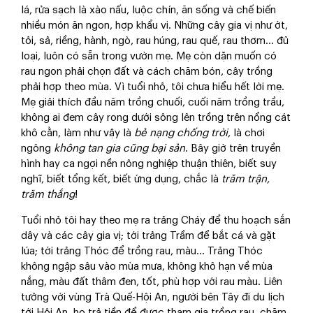
lá, rửa sạch là xào nấu, luộc chín, ăn sống và chế biến
nhiều món ăn ngon, hợp khẩu vị. Những cây gia vị như ớt,
tỏi, sả, riềng, hành, ngò, rau húng, rau quế, rau thơm... đủ
loại, luôn có sẵn trong vườn mẹ. Mẹ còn dặn muốn có
rau ngon phải chọn đất và cách chăm bón, cây trồng
phải hợp theo mùa. Vì tuổi nhỏ, tôi chưa hiểu hết lời mẹ.
Mẹ giải thích đầu năm trồng chuối, cuối năm trồng trầu,
không ai đem cây rong dưới sông lên trồng trên nổng cát
khô cằn, làm như vậy là
bẻ nạng chống trời
, là chơi
ngông
không tan gia cũng bại sản
. Bây giờ trên truyền
hình hay ca ngợi nền nông nghiệp thuận thiên, biết suy
nghĩ, biết tổng kết, biết ứng dụng, chắc là
trăm trận,
trăm thắng
!
Tuổi nhỏ tôi hay theo mẹ ra trảng Cháy để thu hoạch sắn
dây và các cây gia vị; tới trảng Trầm để bắt cá và gặt
lúa; tới trảng Thóc để trồng rau, màu... Trảng Thóc
không ngập sâu vào mùa mưa, không khô hạn về mùa
nắng, màu đất thâm đen, tốt, phù hợp với rau màu. Liên
tưởng với vùng Trà Quế-Hội An, người bên Tây đi du lịch
tới Hội An, họ trả tiền để được tham gia trồng rau, chăm