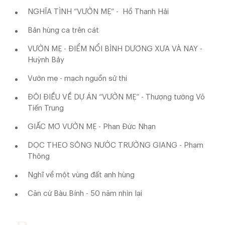
NGHĨA TÌNH “VƯỜN MẸ” - Hồ Thanh Hải
Bản hùng ca trên cát
VƯỜN MẸ - ĐIỂM NỔI BÌNH DƯƠNG XƯA VÀ NAY -
Huỳnh Bảy
Vườn mẹ - mạch nguồn sử thi
ĐÔI ĐIỀU VỀ DỰ ÁN “VƯỜN MẸ” - Thượng tướng Võ
Tiến Trung
GIẤC MƠ VƯỜN MẸ - Phan Đức Nhạn
DỌC THEO SÔNG NƯỚC TRƯỜNG GIANG - Phạm
Thông
Nghĩ về một vùng đất anh hùng
Căn cứ Bàu Bính - 50 năm nhìn lại