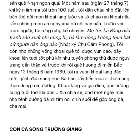
sản quê Nhạn ngon quá! Một năm sau (ngày 27 tháng 7)
khi kỷ niệm mẹ tôi tròn 100 tuổi, tôi dặn cháu nhớ đặt lên
bàn thờ nội món khoai lang luộc và tô cháo rau khoai nấu
tấm-những món ăn ngày xưa bà nội hay nấu. Trước vài
trăm người, tôi rưng rưng kể chuyện:
M
ẹ tôi
,
bà Bảng đấu
tranh sản xuất chi cũng hì, bà làm nông không thua bất
cứ người đàn ông nào
(Nhật ký Chu Cẩm Phong). Tôi
còn nhớ những vồng khoai quê tôi được vun cao, dây
khoai lên tươi tốt phủ kín như tuyến phòng thủ được ngụy
trang cẩn thận và trước khi rời quê hương đi miền Bắc-
ngày 13 tháng 6 năm 1969, tôi ra vườn khoai lang đào
một gánh đưa sang chợ Bà bán, lấy tiền mua ít thứ mang
theo dùng trên đường. Khoai lang và gia đình, quê hương
cùng tuổi thơ lửa đạn… Xin chia sẻ, chờ một ngày mai
nhẹ tênh đường dài đi tìm nơi chín suối để gặp ông bà,
cha mẹ!
CON CÁ SÔNG TRƯỜNG GIANG