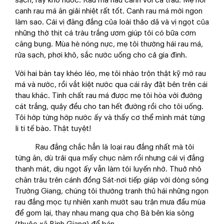
sạch, rảy khô nước. Rau má nấu canh với cá tràu. Mẹ nói
canh rau má ăn giải nhiệt rất tốt. Canh rau má mới ngon
làm sao. Cái vị đăng đắng của loài thảo dã và vị ngọt của
những thớ thịt cá tràu trắng ươm giúp tôi có bữa cơm
căng bụng. Mùa hè nóng nực, mẹ tôi thường hái rau má,
rửa sạch, phơi khô, sắc nước uống cho cả gia đình.
Với hai bàn tay khéo léo, mẹ tôi nhào trộn thật kỹ mớ rau
má và nước, rồi vắt kiệt nước qua cái rây đặt bên trên cái
thau khác. Tinh chất rau má được mẹ tôi hòa với đường
cát trắng, quậy đều cho tan hết đường rồi cho tôi uống.
Tôi hớp từng hớp nước ấy và thấy cơ thể mình mát từng
li ti tế bào. Thật tuyệt!
​ Rau đắng chắc hẳn là loại rau đắng nhất mà tôi
từng ăn, dù trải qua mấy chục năm rồi nhưng cái vị đắng
thanh mát, dịu ngọt ấy vẫn làm tôi luyến nhớ. Thuở nhỏ
chăn trâu trên cánh đồng Sát-nơi tiếp giáp với dòng sông
Trường Giang, chúng tôi thường tranh thủ hái những ngọn
rau đắng mọc tự nhiên xanh mướt sau trận mưa đầu mùa
để gom lại, thay nhau mang qua chợ Bà bên kia sông