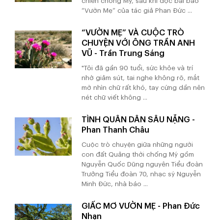
chiến chống Mỹ, sau khi đọc bài báo
“Vườn Mẹ” của tác giả Phan Đức ...
“VƯỜN MẸ” VÀ CUỘC TRÒ
CHUYỆN VỚI ÔNG TRẦN ANH
VŨ - Trần Trung Sáng
"Tôi đã gần 90 tuổi, sức khỏe và trí
nhớ giảm sút, tai nghe không rõ, mắt
mờ nhìn chữ rất khó, tay cứng dần nên
nét chữ viết không ...
TÌNH QUÂN DÂN SÂU NẶNG -
Phan Thanh Châu
Cuộc trò chuyện giữa những người
con đất Quảng thời chống Mỹ gồm
Nguyễn Quốc Dũng nguyên Tiểu đoàn
Trưởng Tiểu đoàn 70, nhạc sỹ Nguyễn
Minh Đức, nhà báo ...
GIẤC MƠ VƯỜN MẸ - Phan Đức
Nhạn