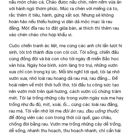
nấu món cháo cá. Cháo được nấu chín, nêm nếm vừa ăn
với hành ngò thơm phức. Múc ra chén với miếng cá to,
rắc thêm ít tiêu, hành, gừng xắt sợi. Nhưng sẽ không
hoàn hảo nếu thiếu hương vị dân dã mộc mạc là rau
đắng. Một đĩa rau to đặt giữa bàn, ai thích thì thêm rau
vào chén cháo cho hợp khẩu vị.
Cuộc chiến tranh ác liệt, mẹ cùng các anh chị lần lượt hi
sinh, tôi trở thành đứa con côi cút. Tôi sống, chiến đấu
cùng đồng đội và bà con cho tới ngày đi miền Bắc học
văn hóa. Ngày hòa bình, xóm làng trơ trụi, những vườn
xưa chỉ còn trong ký ức. Mỗi khi nghĩ tới quê, tôi lại nhớ
vườn xưa, nhớ loài rau hoang dã rau má, rau đắng… Để
hoài niệm về một thời tuổi thơ, tôi đầu tư công sức tạo
nên vườn mới trên quê hương, cách vườn cũ chừng trăm
mét. Tôi lại trồng những cây trong vườn ngày xưa mẹ hay
trồng như đu đủ, mít, xoài, ổi... cùng các loài rau đắng,
rau má. Tôi vẫn nhớ lời mẹ
đói ăn rau, đau uống thuốc
để động viên các con trong thời củi quế, gạo châu,
chống đói bằng rau. Vườn mẹ trồng những cây dễ trồng,
dễ sống, nhanh thu hoạch, thu hoạch nhanh, chỉ cần hái