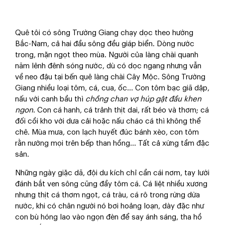
Quê tôi có sông Trường Giang chạy dọc theo hướng
Bắc-Nam, cả hai đầu sông đều giáp biển. Dòng nước
trong, mặn ngọt theo mùa. Người của làng chài quanh
năm lênh đênh sóng nước, dù có dọc ngang nhưng vẫn
về neo đậu tại bến quê làng chài Cây Mộc. Sông Trường
Giang nhiều loại tôm, cá, cua, ốc... Con tôm bạc giã dập,
nấu với canh bầu thì
chồng chan vợ húp gật đầu khen
ngon
. Con cá hanh, cá trảnh thịt dai, rất béo và thơm; cá
đối cồi kho với dưa cải hoặc nấu cháo cá thì không thể
chê. Mùa mưa, con lạch huyết đúc bánh xèo, con tôm
rằn nướng mọi trên bếp than hồng... Tất cả xứng tầm đặc
sản.
Những ngày giặc dã, đội du kích chỉ cần cái nơm, tay lưới
đánh bắt ven sông cũng đầy tôm cá. Cá liệt nhiều xương
nhưng thịt cá thơm ngọt, cá tràu, cá rô trong rừng dừa
nước, khi có chân người nó bơi hoảng loạn, dày đặc như
con bù hóng lao vào ngọn đèn để say ánh sáng, tha hồ