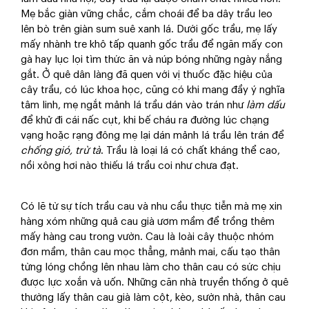
Mẹ bắc giàn vững chắc, cắm choái để ba dây trầu leo
lên bò trên giàn sum suê xanh lá. Dưới gốc trầu, mẹ lấy
mấy nhành tre khô tấp quanh gốc trầu để ngăn mấy con
gà hay lục lọi tìm thức ăn và núp bóng những ngày nắng
gắt. Ở quê dân làng đã quen với vị thuốc đặc hiệu của
cây trầu, có lúc khoa học, cũng có khi mang đầy ý nghĩa
tâm linh, mẹ ngắt mảnh lá trầu dán vào trán như
làm dấu
để khử đi cái nấc cụt, khi bế cháu ra đường lúc chạng
vạng hoặc rạng đông mẹ lại dán mảnh lá trầu lên trán để
chống gió, trừ tà
. Trầu là loại lá có chất kháng thể cao,
nồi xông hơi nào thiếu lá trầu coi như chưa đạt.
Có lẽ từ sự tích trầu cau và nhu cầu thực tiễn mà mẹ xin
hàng xóm những quả cau già ươm mầm để trồng thêm
mấy hàng cau trong vườn. Cau là loài cây thuộc nhóm
đơn mầm, thân cau mọc thẳng, mảnh mai, cấu tạo thân
từng lóng chồng lên nhau làm cho thân cau có sức chịu
được lực xoắn và uốn. Những căn nhà truyền thống ở quê
thường lấy thân cau già làm cột, kèo, sườn nhà, thân cau