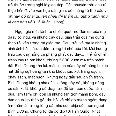
trà thuốc trong nghi lễ giao tiếp. Câu chuyện trầu cau từ
thực tiễn đi vào văn học dân gian, có những tứ thơ câu ví
rất hay
c
ó phải duyên nhau thì thắm lại, đừng xanh như
lá bạ
c
như vôi
(Hồ Xuân Hương).
Ngọn gió mát lành từ chiếc quạt mo đơn sơ của mẹ
đã ru tôi ngủ, và những cây cau, giàn trầu của mẹ cũng
theo tôi vào trong cả giấc mơ. Cau, trầu và mẹ là những
hình ảnh hằn sâu, in đậm trong trí nhớ của tôi. Mùi hương
trầu cau cay nồng cứ phảng phất đâu đây… Thế rồi chiến
tranh xảy ra tàn khốc, chừng 2.000 vườn mẹ trên mảnh
đất Bình Dương tàn lụi, màu xanh của cây cỏ cũng bị xéo
nát để lại sự hoang tàn khô khốc, xác xơ, trắng sạch,
cháy sạch, mất sạch. Những ngày đầu sau chiến tranh,
Bình Dương không nhà cửa, không cây cối, không công
cụ sản xuất, không có đoạn tre để làm cán cuốc, làm
đũa, làm tăm; chỉ còn lại những tàn tích mảnh bom, đầu
đạn chưa kịp tháo gỡ, thu hồi và chỉ có mạch ngầm đang
âm thầm ẩn trong lòng cát như sức chịu của con người
Bình Dương. Chúng tôi đã có dịp tới Hàn Quốc, Nhật