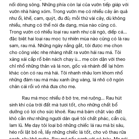
nối dòng sông. Những phía còn lại của vườn tiếp giáp với
vườn nhà hàng xóm. Trong vườn mẹ có nhiều cây ăn quả
như ổi, khế, cam, quýt, đu đủ; mỗi thứ vài cây, dù không
nhiều, nhưng có thể nói đa dạng, mùa nào cũng có.
Trong vườn có nhiều loại rau xanh như cải ngò, diếp cá...
đặc biệt hai loại rau mọc tự nhiên mùa nào cũng có là rau
sam, rau má. Những ngày nắng gắt, tôi được mẹ chọn
cho công việc nhẹ nhàng nhất ra vườn hái rau má. Tôi
xăng xái cắp rổ bên nách chạy ù... mẹ còn dặn với theo
chỉ nhổ những thân và lá non, gốc và nhánh để lại hôm
khác còn có rau mà hái. Tôi nhanh nhảu lom khom nhổ
những đám rau má màu xanh ửng vàng, lá nhỏ cỡ ngón
chân cái rồi vô nhà đưa cho mẹ.
​ Rau má mọc nhiều ở bờ tre, mé ruộng... Rau hút
sinh khí của trời đất mà tươi tốt, cho những chất bổ
dưỡng có lợi cho sức khoẻ. Rau má bám chặt vào đất
khô cằn như những người dân quê tôi chất phác, cần cù,
lam lũ. Mẹ dạy tôi loại bỏ những chiếc lá rau má bị sâu,
héo rồi lặt bỏ rễ, lấy những chiếc lá tốt, cho vô thau rửa