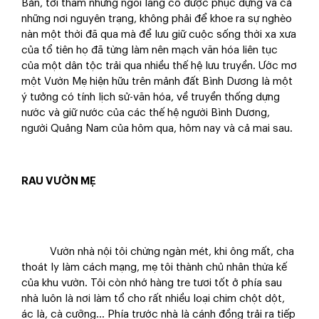
Bản, tới thăm những ngôi làng cổ được phục dựng và cả
những nơi nguyên trạng, không phải để khoe ra sự nghèo
nàn một thời đã qua mà để lưu giữ cuộc sống thời xa xưa
của tổ tiên họ đã từng làm nên mạch văn hóa liên tục
của một dân tộc trải qua nhiều thế hệ lưu truyền. Ước mơ
một Vườn Mẹ hiện hữu trên mảnh đất Bình Dương là một
ý tưởng có tính lịch sử-văn hóa, về truyền thống dựng
nước và giữ nước của các thế hệ người Bình Dương,
người Quảng Nam của hôm qua, hôm nay và cả mai sau.
RAU VƯỜN MẸ
​ Vườn nhà nội tôi chừng ngàn mét, khi ông mất, cha
thoát ly làm cách mạng, mẹ tôi thành chủ nhân thừa kế
của khu vườn. Tôi còn nhớ hàng tre tươi tốt ở phía sau
nhà luôn là nơi làm tổ cho rất nhiều loại chim chột dột,
ác là, cà cưỡng... Phía trước nhà là cánh đồng trải ra tiếp