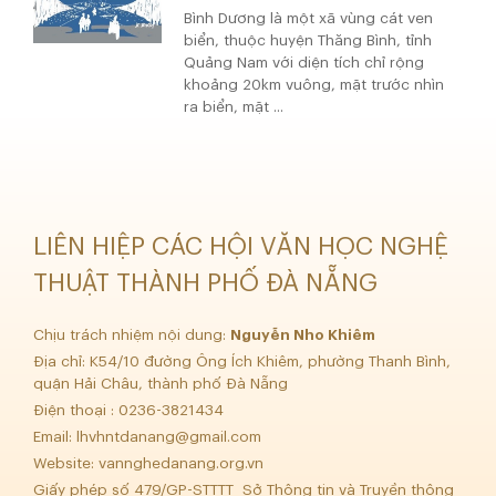
Bình Dương là một xã vùng cát ven
biển, thuộc huyện Thăng Bình, tỉnh
Quảng Nam với diện tích chỉ rộng
khoảng 20km vuông, mặt trước nhìn
ra biển, mặt ...
LIÊN HIỆP CÁC HỘI VĂN HỌC NGHỆ
THUẬT THÀNH PHỐ ĐÀ NẴNG
Chịu trách nhiệm nội dung:
Nguyễn Nho Khiêm
Địa chỉ: K54/10 đường Ông Ích Khiêm, phường Thanh Bình,
quận Hải Châu, thành phố Đà Nẵng
Điện thoại : 0236-3821434
Email:
lhvhntdanang@gmail.com
Website: vannghedanang.org.vn
Giấy phép số 479/GP-STTTT Sở Thông tin và Truyền thông