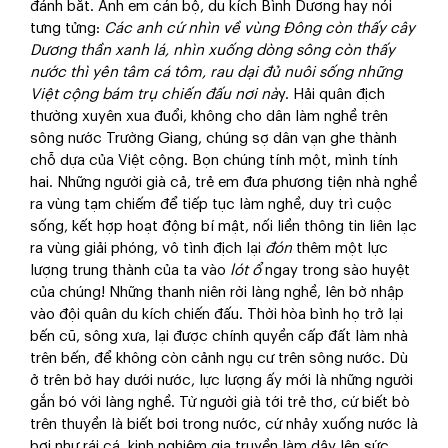
đánh bắt. Anh em cán bộ, du kích Bình Dương hay nói
tưng tửng:
C
ác anh cứ nhìn về vùng Đông còn thấy cây
D
ương thần xanh lá, nhìn xuống dòng sông còn thấy
nước thì yên tâm cá tôm
,
rau dại đủ nuôi sống những
V
iệt cộng
bám trụ chiến đấu nơi nà
y. Hải quân địch
thường xuyên xua đuổi, không cho dân làm nghề trên
sông nước Trường Giang, chúng sợ dân vạn ghe thành
chỗ dựa của Việt cộng. Bọn chúng tính một, mình tính
hai. Những người già cả, trẻ em đưa phương tiện nhà nghề
ra vùng tạm chiếm để tiếp tục làm nghề, duy trì cuộc
sống, kết hợp hoạt động bí mật, nối liền thông tin liên lạc
ra vùng giải phóng, vô tình địch lại
đón
thêm một lực
lượng trung thành của ta vào
lót ổ
ngay trong sào huyệt
của chúng! Những thanh niên rời làng nghề, lên bờ nhập
vào đội quân du kích chiến đấu. Thời hòa bình họ trở lại
bến cũ, sông xưa, lại được chính quyền cấp đất làm nhà
trên bến, để không còn cảnh ngụ cư trên sông nước. Dù
ở trên bờ hay dưới nước, lực lượng ấy mới là những người
gắn bó với làng nghề. Từ người già tới trẻ thơ, cứ biết bò
trên thuyền là biết bơi trong nước, cứ nhảy xuống nước là
bơi như rái cá, kinh nghiệm gia truyền làm dậy lên sức