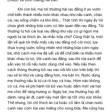
(thuộc xã Bình Giang) để bán.
​ Khi còn bé, mẹ tôi thường hái rau đắng ở ao vườn
chế biến thành nhiều món khác nhau như nấu canh, cháo
cá, rau sống chấm cá kho khô… Thật tình thì ngày ấy tôi
chúa ghét những bữa cơm có liên quan đến rau đắng. Tôi
thường tự hỏi cái loại rau đắng như vậy có gì ngon mà
người ta lại thích ăn, lại nhắc bữa chứ? Cũng thật lạ, một
lần về quê tôi thấy mấy cây rau đắng mồ côi mọc lưa
thưa trong vườn, bỗng nhiên nhớ những bữa cơm ngày
bé, nhớ cách mà mẹ đã vất vả để chế biến ra nhiều món
khác nhau từ nó. Với canh rau đắng, sau khi rửa sạch để
sẵn vào tô rồi nấu nước dùng chế vào. Nếu nấu theo
cách thông thường-bỏ rau vào nồi khi còn trên bếp thì
rau sẽ bị nhừ và càng đắng hơn, mẹ bật mí. Nước dùng
mẹ thường nấu là từ cá rô hay cá tràu. Hôm nào không
có cá, mẹ sẽ phi hành tỏi bỏ vào hoặc dầm một vài hạt
me chín để tăng hương vị. Ngày bé, mẹ thường hay dỗ
dành: ráng ăn đi, canh này mát lắm lại tốt cho sức khỏe.
Thế nhưng, tôi chỉ thích ăn cá hoặc cố lắm là chan nước
canh vào cơm lùa vào miệng cho xong bữa. Mẹ cũng hay