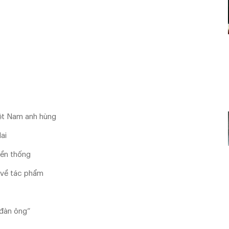
ệt Nam anh hùng
ai
yền thống
i về tác phẩm
 đàn ông”