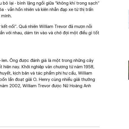
u bỏ lại - bình lặng ngồi giữa “không khí trong sạch”
a - vẫn hồn nhiên và kiên nhẫn đạp xe từ thị trấn
 mình.
kết-nối”. Quả nhiên William Trevor đã mượn nỗi
ần với nhau, dám tin vào và chờ đợi một điều gì tốt
Ai-len. Ông được đánh giá là một trong những cây
ất hiện nay. Khởi nghiệp văn chương từ năm 1958,
huyết, kịch bản và tác phẩm phi hư cấu, William
bốn lần đoạt giải O. Henry cùng nhiều giải thưởng
 năm 2002, William Trevor được Nữ Hoàng Anh