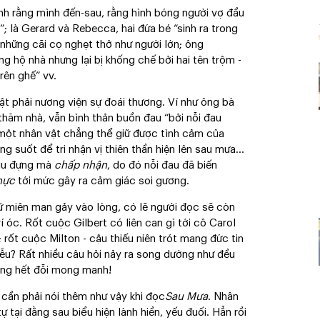
ảnh rằng mình đến-sau, rằng hình bóng người vợ đầu
 là Gerard và Rebecca, hai đứa bé “sinh ra trong
i những cãi cọ nghẹt thở như người lớn; ông
ông hộ nhà nhưng lại bị khống chế bởi hai tên trộm -
rên ghế” vv.
ật phải nương viện sự đoái thương. Ví như ông bà
thăm nhà, vẫn bình thản buồn đau “bởi nỗi đau
 một nhân vật chẳng thể giữ được tình cảm của
g suốt để tri nhận vị thiên thần hiện lên sau mưa...
hịu đựng mà
chấp nhận
, do đó nỗi đau đã biến
hực
tới mức gây ra cảm giác soi gương.
ữ miên man gảy vào lòng, có lẽ người đọc sẽ còn
rí óc. Rốt cuộc Gilbert có liên can gì tới cô Carol
 rốt cuộc Milton - cậu thiếu niên trót mang đức tin
liễu? Rất nhiều câu hỏi nảy ra song dường như đều
sống hết đỗi mong manh!
ần phải nói thêm như vậy khi đọc
Sau Mưa
. Nhân
 tại đằng sau biểu hiện lành hiền, yếu đuối. Hẳn rồi