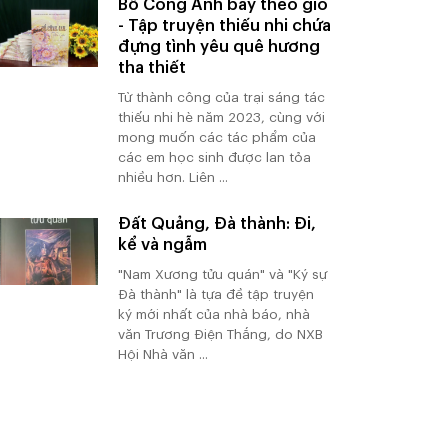
Bồ Công Anh bay theo gió
- Tập truyện thiếu nhi chứa
đựng tình yêu quê hương
tha thiết
Từ thành công của trại sáng tác
thiếu nhi hè năm 2023, cùng với
mong muốn các tác phẩm của
các em học sinh được lan tỏa
nhiều hơn. Liên ...
Đất Quảng, Đà thành: Đi,
kể và ngẫm
"Nam Xương tửu quán" và "Ký sự
Đà thành" là tựa đề tập truyện
ký mới nhất của nhà báo, nhà
văn Trương Điện Thắng, do NXB
Hội Nhà văn ...