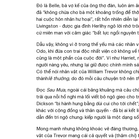
Đó là Belle, bà vợ kế của ông thợ đàn, luôn ám 
đã “không chừa cho bà một khoảng trống để thở”;
hai cuộc hôn nhân hư hoại”, rất hồn nhiên diễn lạ
Livingston - được gia đình Herlihy ngỏ lời nhờ tr
cứ miên man với cảm giác “bất lực ngồi nguyên t
Dẫu vậy, không vì ở trong thế yếu mà các nhân v
Odo, khi đứa con trai độc nhất viện cớ không về 
cũng là một phần của cuộc đời”. Ví như Harriet,
người nàng yêu, nhưng lại giữ được chính mình sán
Có thể nói nhân vật của William Trevor không c
thành
lẽ thường
, do đó mỗi câu chuyện trở nên
t
Đọc
Sau Mưa
, ngoài cái bâng khuâng mà câu ch
trải qua nỗi hồ nghi mà lối viết bỏ ngỏ gieo cho t
Dickson “bị hành hung bằng dùi cui cho tới chết”;
khác với cộng đồng và thân quyến - đã bị ai kết 
dẫn đến tri ngộ chung: kiếp người là một dạng 
Mong manh nhưng không khoác vẻ đáng thương, c
vật của Trevor mang cái cả quyết và (thậm chí) tự