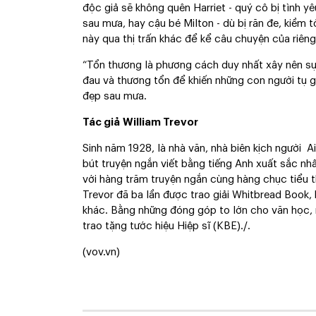
độc giả sẽ không quên Harriet - quý cô bị tình yê
sau mưa, hay cậu bé Milton - dù bị răn đe, kiềm tỏ
này qua thị trấn khác để kể câu chuyện của riêng
“Tổn thương là phương cách duy nhất xây nên sự 
đau và thương tổn để khiến những con người tụ g
đẹp sau mưa.
Tác giả
William Trevor
Sinh năm 1928,
là nhà văn, nhà biên kịch người 
bút truyện ngắn viết bằng tiếng Anh xuất sắc nh
với hàng trăm truyện ngắn cùng hàng chục tiểu t
Trevor đã ba lần được trao giải Whitbread Book, 
khác. Bằng những đóng góp to lớn cho văn học,
trao tặng tước hiệu Hiệp sĩ (KBE)./.
(vov.vn)