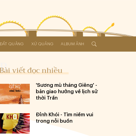
Í ĐẤT QUẢNG
XỨ QUẢNG
ALBUM ẢNH
Bài viết đọc nhiều
'Sương mù tháng Giêng' -
bản giao hưởng về lịch sử
thời Trần
Đỉnh Khói - Tìm niềm vui
trong nỗi buồn