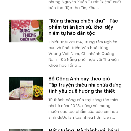
nhưng Nguyễn Xuân Tư rất “kiệm” xuất
bản thơ. Tập thơ Tin, Yêu ...
“Rừng thiêng chiến khu” - Tác
phẩm tri ân lịch sử, khơi dậy
niềm tự hào dân tộc
Chiều 15/02/2024, Trung tâm Nghiên
cứu và Phát triển Văn hoá Hùng
Vương Việt Nam, Chi nhánh Quảng
Nam - Đà Nẵng phối hợp với Thư viện
Khoa học Tổng ...
Bồ Công Anh bay theo gió -
Tập truyện thiếu nhi chứa đựng
tình yêu quê hương tha thiết
Từ thành công của trại sáng tác thiếu
nhi hè năm 2023, cùng với mong
muốn các tác phẩm của các em học
sinh được lan tỏa nhiều hơn. Liên ...
Đất Quảng, Đà thành: Đi, kể và