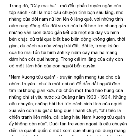
Trong đó, "Cây mai hạ" - mở đầu phần truyện ngắn của
tập sách - chỉ là một câu chuyện tình bạn sâu lắng, nhẹ
nhàng của đôi nam nữ lớn lên ở làng quê, với những tình
cảm rung động đầu đời vu vơ của tuổi học trò nhưng gần
như họ vẫn luôn được gắn kết bởi một sợi dây vô hình
bền chặt, dù trải qua biết bao biến động không gian, thời
gian, dù cách xa nửa vòng trái đất. Bởi lẽ, trong ký ức
của họ mãi tồn tại hình ảnh kỷ niệm cây mai hạ mang
đậm hồn cốt quê hương. Trong cái im lặng của cây còn
có một tâm hồn của con người bền quyện.
"Nam Xương tửu quán" - truyện ngắn mang tựa cho cả
chùm truyện - như là một cái cớ để dẫn dắt người đọc
tìm lại không gian xưa, nơi chốn một thuở hào hùng của
những chí sĩ yêu nước xứ Quảng năm 1933 - 1934. Những
câu chuyện, những bài thơ tức cảnh sinh tình của người
xưa vẫn còn lưu giữ ở làng quê Thanh Quýt, "chỉ tiếc là
chiến tranh liên miên, cái bảng hiệu Nam Xương tửu quán
ấy không còn nữa". Dưới tán tre vườn ngoại là câu chuyện
diễn ra quanh quẩn ở một xóm quê nhưng nội dung mang