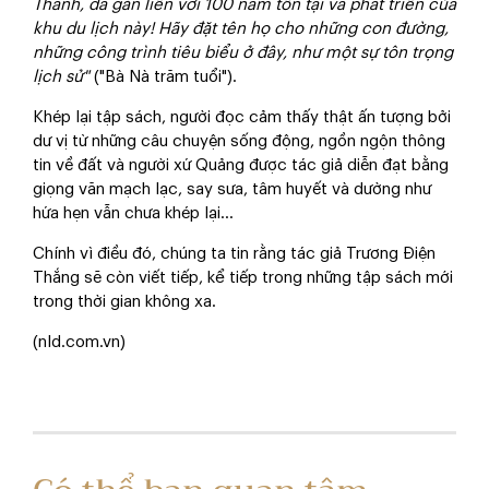
Thanh, đã gắn liền với 100 năm tồn tại và phát triển của
khu du lịch này! Hãy đặt tên họ cho những con đường,
những công trình tiêu biểu ở đây, như một sự tôn trọng
lịch sử"
("Bà Nà trăm tuổi").
Khép lại tập sách, người đọc cảm thấy thật ấn tượng bởi
dư vị từ những câu chuyện sống động, ngồn ngộn thông
tin về đất và người xứ Quảng được tác giả diễn đạt bằng
giọng văn mạch lạc, say sưa, tâm huyết và dường như
hứa hẹn vẫn chưa khép lại...
Chính vì điều đó, chúng ta tin rằng tác giả Trương Điện
Thắng sẽ còn viết tiếp, kể tiếp trong những tập sách mới
trong thời gian không xa.
(nld.com.vn)