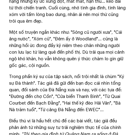
nặng những ký ức xung đột, mất mát, hận thù… kéo dài
từ thời chiến tranh. Cuối cùng, nhờ tình gia đình, tình làng
xóm với tấm lòng bao dung, nhân ái nên mọi thứ cũng
trôi qua êm đẹp.
Một số truyện ngắn khác như: "Sông cũ người xưa", "Cái
ảng nước", "Xóm cũ", "Đêm ấy ở Woodland"… cũng là
những hồi ức đong đầy kỷ niệm theo chân những người
con lưu lạc từ làng quê đến phố thị. Dù trải qua mọi cảnh
ngộ khó khăn, họ vẫn không quên ý thức chăm lo gìn giữ
gốc gác, cội nguồn.
Trong phần ký sự của tập sách, nổi trội nhất là chùm "Ký
sự Đà thành". Tác giả đã gửi đến bạn đọc cái nhìn tổng
quan, đối sánh của Đà Nẵng xưa và nay, với các tựa đề:
"Đường đến chợ Cồn", "Cửa biển Thanh Bình", "Từ Quai
Courbet đến Bạch Đằng", "Hai thế kỷ đèo Hải Vân", "Bà
Nà trăm tuổi", "Từ cảng Đà Nẵng đến EWEC"...
Điều thú vị là hầu hết chủ đề các bài viết, tác giả đều
phản ánh từ những suy tư trải nghiệm thực tế của chính
mình:
"Tôi theo gia đình từ Quảng Nam ra sống ở Đà