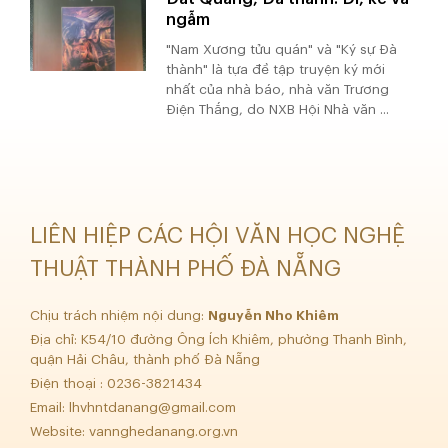
ngẫm
"Nam Xương tửu quán" và "Ký sự Đà
thành" là tựa đề tập truyện ký mới
nhất của nhà báo, nhà văn Trương
Điện Thắng, do NXB Hội Nhà văn ...
LIÊN HIỆP CÁC HỘI VĂN HỌC NGHỆ
THUẬT THÀNH PHỐ ĐÀ NẴNG
Chịu trách nhiệm nội dung:
Nguyễn Nho Khiêm
Địa chỉ: K54/10 đường Ông Ích Khiêm, phường Thanh Bình,
quận Hải Châu, thành phố Đà Nẵng
Điện thoại : 0236-3821434
Email:
lhvhntdanang@gmail.com
Website: vannghedanang.org.vn