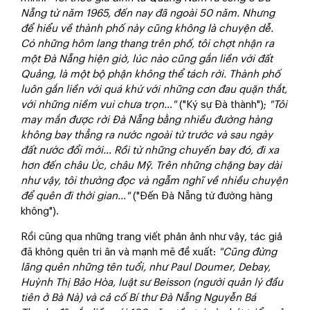
Nẵng từ năm 1965, đến nay đã ngoài 50 năm. Nhưng
để hiểu về thành phố này cũng không là chuyện dễ.
Có những hôm lang thang trên phố, tôi chợt nhận ra
một Đà Nẵng hiện giờ, lúc nào cũng gắn liền với đất
Quảng, là một bộ phận không thể tách rời. Thành phố
luôn gắn liền với quá khứ với những cơn đau quặn thắt,
với những niềm vui chưa trọn…"
("Ký sự Đà thành");
"Tôi
may mắn được rời Đà Nẵng bằng nhiều đường hàng
không bay thẳng ra nước ngoài từ trước và sau ngày
đất nước đổi mới… Rồi từ những chuyến bay đó, đi xa
hơn đến châu Úc, châu Mỹ. Trên những chặng bay dài
như vậy, tôi thường đọc và ngẫm nghĩ về nhiều chuyện
để quên đi thời gian…"
("Đến Đà Nẵng từ đường hàng
không").
Rồi cũng qua những trang viết phản ảnh như vậy, tác giả
đã không quên tri ân và mạnh mẽ đề xuất:
"Cũng đừng
lãng quên những tên tuổi, như Paul Doumer, Debay,
Huỳnh Thị Bảo Hòa, luật sư Beisson (người quản lý đầu
tiên ở Bà Nà) và cả cố Bí thư Đà Nẵng Nguyễn Bá