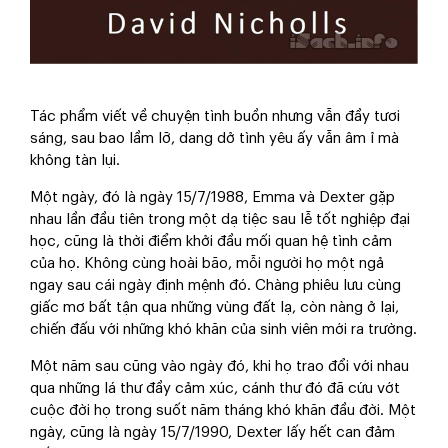
Tác phẩm viết về chuyện tình buồn nhưng vẫn đầy tươi
sáng, sau bao lầm lỡ, dang dở tình yêu ấy vẫn âm ỉ mà
không tàn lụi.
Một ngày, đó là ngày 15/7/1988, Emma và Dexter gặp
nhau lần đầu tiên trong một dạ tiệc sau lễ tốt nghiệp đại
học, cũng là thời điểm khởi đầu mối quan hệ tình cảm
của họ. Không cùng hoài bão, mỗi người họ một ngả
ngay sau cái ngày định mệnh đó. Chàng phiêu lưu cùng
giấc mơ bất tận qua những vùng đất lạ, còn nàng ở lại,
chiến đấu với những khó khăn của sinh viên mới ra trường.
Một năm sau cũng vào ngày đó, khi họ trao đổi với nhau
qua những lá thư đầy cảm xúc, cánh thư đó đã cứu vớt
cuộc đời họ trong suốt năm tháng khó khăn đầu đời. Một
ngày, cũng là ngày 15/7/1990, Dexter lấy hết can đảm