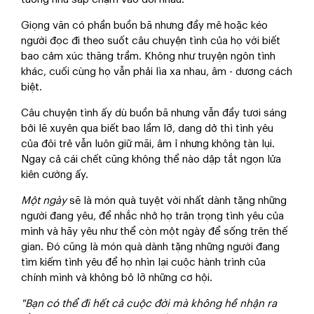
Giọng văn có phần buồn bã nhưng đầy mê hoặc kéo
người đọc đi theo suốt câu chuyện tình của họ với biết
bao cảm xúc thăng trầm. Không như truyện ngôn tình
khác, cuối cùng họ vẫn phải lìa xa nhau, âm - dương cách
biệt.
Câu chuyện tình ấy dù buồn bã nhưng vẫn đầy tươi sáng
bởi lẽ xuyên qua biết bao lầm lỡ, dang dở thì tình yêu
của đôi trẻ vẫn luôn giữ mãi, âm ỉ nhưng không tàn lụi.
Ngay cả cái chết cũng không thể nào dập tắt ngọn lửa
kiên cường ấy.
Một ngày
sẽ là món quà tuyệt vời nhất dành tặng những
người đang yêu, để nhắc nhở họ trân trọng tình yêu của
mình và hãy yêu như thể còn một ngày để sống trên thế
gian. Đó cũng là món quà dành tặng những người đang
tìm kiếm tình yêu để họ nhìn lại cuộc hành trình của
chính mình và không bỏ lỡ những cơ hội.
"Bạn có thể đi hết cả cuộc đời mà không hề nhận ra