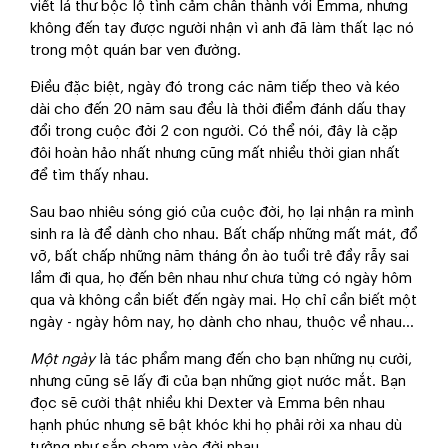
viết lá thư bộc lộ tình cảm chân thành với Emma, nhưng
không đến tay được người nhận vì anh đã làm thất lạc nó
trong một quán bar ven đường.
Điều đặc biệt, ngày đó trong các năm tiếp theo và kéo
dài cho đến 20 năm sau đều là thời điểm đánh dấu thay
đổi trong cuộc đời 2 con người. Có thể nói, đây là cặp
đôi hoàn hảo nhất nhưng cũng mất nhiều thời gian nhất
để tìm thấy nhau.
Sau bao nhiêu sóng gió của cuộc đời, họ lại nhận ra mình
sinh ra là để dành cho nhau. Bất chấp những mất mát, đổ
vỡ, bất chấp những năm tháng ồn ào tuổi trẻ đầy rẫy sai
lầm đi qua, họ đến bên nhau như chưa từng có ngày hôm
qua và không cần biết đến ngày mai. Họ chỉ cần biết một
ngày - ngày hôm nay, họ dành cho nhau, thuộc về nhau...
Một ngày
là tác phẩm mang đến cho bạn những nụ cười,
nhưng cũng sẽ lấy đi của bạn những giọt nước mắt. Bạn
đọc sẽ cười thật nhiều khi Dexter và Emma bên nhau
hạnh phúc nhưng sẽ bật khóc khi họ phải rời xa nhau dù
tưởng như sắp chạm vào đời nhau.