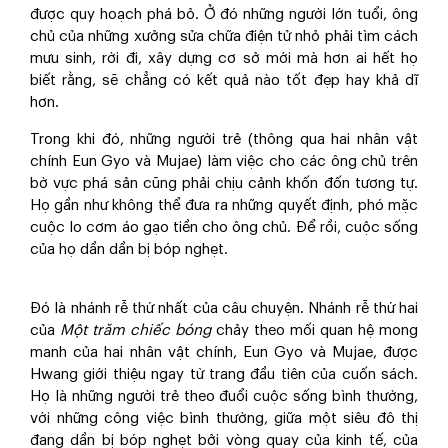
được quy hoạch phá bỏ. Ở đó những người lớn tuổi, ông
chủ của những xưởng sửa chữa điện tử nhỏ phải tìm cách
mưu sinh, rời đi, xây dựng cơ sở mới mà hơn ai hết họ
biết rằng, sẽ chẳng có kết quả nào tốt đẹp hay khả dĩ
hơn.
Trong khi đó, những người trẻ (thông qua hai nhân vật
chính Eun Gyo và Mujae) làm việc cho các ông chủ trên
bờ vực phá sản cũng phải chịu cảnh khốn đốn tương tự.
Họ gần như không thể đưa ra những quyết định, phó mặc
cuộc lo cơm áo gạo tiền cho ông chủ. Để rồi, cuộc sống
của họ dần dần bị bóp nghẹt.
Đó là nhánh rễ thứ nhất của câu chuyện. Nhánh rễ thứ hai
của
Một trăm chiếc bóng
chảy theo mối quan hệ mong
manh của hai nhân vật chính, Eun Gyo và Mujae, được
Hwang giới thiệu ngay từ trang đầu tiên của cuốn sách.
Họ là những người trẻ theo đuổi cuộc sống bình thường,
với những công việc bình thường, giữa một siêu đô thị
đang dần bị bóp nghẹt bởi vòng quay của kinh tế, của