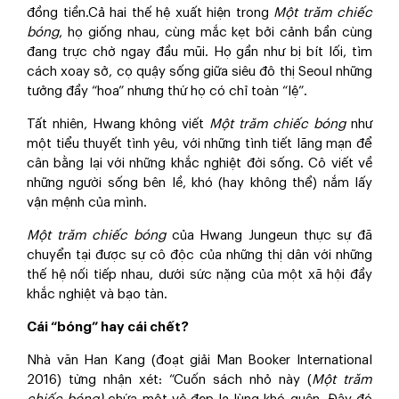
đồng tiền.Cả hai thế hệ xuất hiện trong
Một trăm chiếc
bóng
, họ giống nhau, cùng mắc kẹt bởi cảnh bần cùng
đang trực chờ ngay đầu mũi. Họ gần như bị bít lối, tìm
cách xoay sở, cọ quậy sống giữa siêu đô thị Seoul những
tưởng đầy “hoa” nhưng thứ họ có chỉ toàn “lệ”.
Tất nhiên, Hwang không viết
Một trăm chiếc bóng
như
một tiểu thuyết tình yêu, với những tình tiết lãng mạn để
cân bằng lại với những khắc nghiệt đời sống. Cô viết về
những người sống bên lề, khó (hay không thể) nắm lấy
vận mệnh của mình.
Một trăm chiếc bóng
của Hwang Jungeun thực sự đã
chuyển tại được sự cô độc của những thị dân với những
thế hệ nối tiếp nhau, dưới sức nặng của một xã hội đầy
khắc nghiệt và bạo tàn.
Cái “bóng” hay cái chết?
Nhà văn Han Kang (đoạt giải Man Booker International
2016) từng nhận xét: “Cuốn sách nhỏ này (
Một trăm