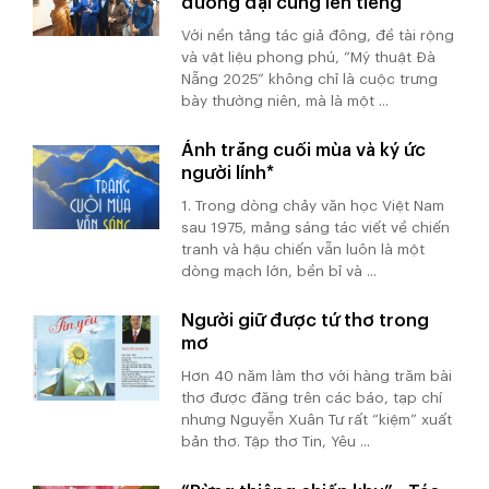
đương đại cùng lên tiếng
Với nền tảng tác giả đông, đề tài rộng
và vật liệu phong phú, “Mỹ thuật Đà
Nẵng 2025” không chỉ là cuộc trưng
bày thường niên, mà là một ...
Ánh trăng cuối mùa và ký ức
người lính*
1. Trong dòng chảy văn học Việt Nam
sau 1975, mảng sáng tác viết về chiến
tranh và hậu chiến vẫn luôn là một
dòng mạch lớn, bền bỉ và ...
Người giữ được tứ thơ trong
mơ
Hơn 40 năm làm thơ với hàng trăm bài
thơ được đăng trên các báo, tạp chí
nhưng Nguyễn Xuân Tư rất “kiệm” xuất
bản thơ. Tập thơ Tin, Yêu ...