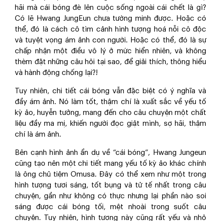
hãi mà cái bóng đè lên cuộc sống ngoài cái chết là gì?
Có lẽ Hwang JungEun chưa tường minh được. Hoặc có
thể, đó là cách cô tìm cảnh hình tượng hoá nỗi cô độc
và tuyệt vọng ám ảnh con người. Hoặc có thể, đó là sự
chấp nhận một điều vô lý ở mức hiển nhiên, và không
thèm đặt những câu hỏi tại sao, để giải thích, thông hiểu
và hành động chống lại?!
Tuy nhiên, chi tiết cái bóng vẫn đặc biệt có ý nghĩa và
đầy ám ảnh. Nó làm tốt, thậm chí là xuất sắc về yếu tố
kỳ ảo, huyễn tưởng, mang đến cho câu chuyện một chất
liệu đầy ma mị, khiến người đọc giật mình, sợ hãi, thậm
chí là ám ảnh.
Bên cạnh hình ảnh ẩn dụ về “cái bóng”, Hwang Jungeun
cũng tạo nên một chi tiết mang yếu tố kỳ ảo khác chính
là ông chủ tiệm Omusa. Đây có thể xem như một trong
hình tượng tươi sáng, tốt bụng và tử tế nhất trong câu
chuyện, gần như không có thực nhưng lại phần nào soi
sáng được cái bóng tối, mệt nhoài trong suốt câu
chuyện. Tuy nhiên, hình tượng này cũng rất yếu và nhỏ