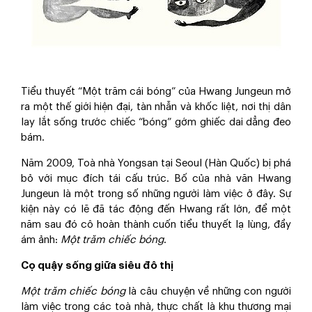
Tiểu thuyết “Một trăm cái bóng” của Hwang Jungeun mở
ra một thế giới hiện đại, tàn nhẫn và khốc liệt, nơi thị dân
lay lắt sống trước chiếc “bóng” gớm ghiếc dai dẳng đeo
bám.
Năm 2009, Toà nhà Yongsan tại Seoul (Hàn Quốc) bị phá
bỏ với mục đích tái cấu trúc. Bố của nhà văn Hwang
Jungeun là một trong số những người làm việc ở đây. Sự
kiện này có lẽ đã tác động đến Hwang rất lớn, để một
năm sau đó cô hoàn thành cuốn tiểu thuyết lạ lùng, đầy
ám ảnh:
Một trăm chiếc bóng
.
Cọ quậy sống giữa siêu đô thị
Một trăm chiếc bóng
là câu chuyện về những con người
làm việc trong các toà nhà, thực chất là khu thương mại