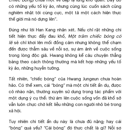
chiếc bóng)
chứa một vẻ đẹp lạ lùng khó quên. Đây đó
có những yếu tố kỳ ảo, nhưng cùng lúc cuốn sách cũng
nghiêm nhặt tới cùng cực, một tả một cách hiện thực
thế giới mà nó dựng lên”.
Đúng như lời Han Kang nhận xét. Nếu chỉ rặt những chi
tiết hiện thực đầy đau khổ,
Một trăm chiếc bóng có
lẽ
sẽ chỉ khơi lên mối đồng cảm nhưng không thể chạm
đến được thẳm sâu về nỗi sợ, sự ám ảnh về cuộc sống
trong lòng độc giả. Hwang không kể câu chuyện thẳng
băng theo cách thông thường mà kết hợp những yếu tố
kỳ ảo, những huyễn tưởng.
Tất nhiên, “chiếc bóng” của Hwang Jungeun chưa hoàn
hảo. Có thể xem, cái “bóng” mà một chi tiết ẩn dụ, được
cô nhào nặn, thường xuyên sử dụng trong tác phẩm với
một dụng ý cụ thể: thứ ám lên cuộc sống vốn đã khổ sở
vẫn luôn chực chờ kết liễu những con người nhỏ bé trong
xã hội.
Tuy nhiên chi tiết ẩn dụ này là chưa đủ nặng; hay cái
“bóng” quá yếu? “Cái bóng” đó thực chất là gì? Nỗi sợ