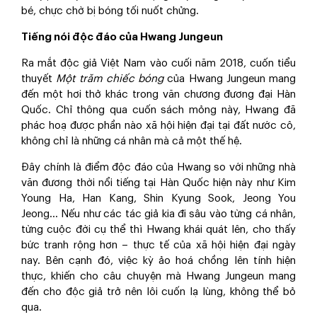
bé, chực chờ bị bóng tối nuốt chửng.
Tiếng nói độc đáo của Hwang Jungeun
Ra mắt độc giả Việt Nam vào cuối năm 2018, cuốn tiểu
thuyết
Một trăm chiếc bóng
của Hwang Jungeun mang
đến một hơi thở khác trong văn chương đương đại Hàn
Quốc. Chỉ thông qua cuốn sách mỏng này, Hwang đã
phác hoạ được phần nào xã hội hiện đại tại đất nước cô,
không chỉ là những cá nhân mà cả một thế hệ.
Đây chính là điểm độc đáo của Hwang so với những nhà
văn đương thời nổi tiếng tại Hàn Quốc hiện này như Kim
Young Ha, Han Kang, Shin Kyung Sook, Jeong You
Jeong… Nếu như các tác giả kia đi sâu vào từng cá nhân,
từng cuộc đời cụ thể thì Hwang khái quát lên, cho thấy
bức tranh rộng hơn – thực tế của xã hội hiện đại ngày
nay. Bên cạnh đó, việc kỳ ảo hoá chồng lên tính hiện
thực, khiến cho câu chuyện mà Hwang Jungeun mang
đến cho độc giả trở nên lôi cuốn lạ lùng, không thể bỏ
qua.