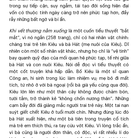
trong sự tiếp cận, suy ngẫm, tái tạo đời sống hiện đại
vốn có thuộc tính ngày càng trở nên phức tạp hơn, đầy
rẫy những bất ngờ và bí ẩn.
Khi vết thương nằm xuống
là một cuốn tiểu thuyết “bắt
mắt”, vì nó ngắn (258 trang), chỉ có hai nhân vật chính:
chàng trai trẻ tên Kiêu và bà Hát (mẹ nuôi của Kiêu). Dĩ
nhiên còn một số nhân vật khác, nhưng họ chỉ là “vệ tinh”
bay quanh quỹ đạo của mối quan hệ phức tạp, tế nhị giữa
bà Hát và con nuôi Kiêu. Nói dễ đọc vì tiểu thuyết có
một cốt truyện khá hấp dẫn. Bố Kiêu là một sĩ quan
Công an, hi sinh trong lúc làm nhiệm vụ; mẹ bỏ đi mất
tích, từ nhỏ ở với bà ngoại (rồi bà già yếu cũng qua đời).
Kiêu lớn lên như một thân cây không được chăm bón,
tưới tắm, trở thành kẻ “không chốn nương thân”. Những
cạm bẫy đời đã giăng mắc người trai trẻ này. Một tai nạn
suýt giết chết Kiêu ở tuổi mười chín. Nhưng đúng lúc đó
bà Hát xuất hiện, như một bà tiên trong truyện cổ tích
mà trẻ em thích thú, ra tay cứu vớt Kiêu. Vì lòng trắc ẩn,
vì bà cũng là người đơn thân, cô độc, vì rất nhiều lí do