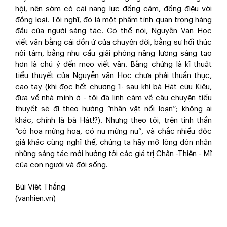
hội, nên sớm có cái năng lực đồng cảm, đồng điệu với
đồng loại. Tôi nghĩ, đó là một phẩm tính quan trọng hàng
đầu của người sáng tác. Có thể nói, Nguyễn Văn Học
viết văn bằng cái dồn ứ của chuyện đời, bằng sự hối thúc
nội tâm, bằng nhu cầu giải phóng năng lượng sáng tạo
hơn là chú ý đến mẹo viết văn. Bằng chứng là kĩ thuật
tiểu thuyết của Nguyễn văn Học chưa phải thuần thục,
cao tay (khi đọc hết chương 1- sau khi bà Hát cứu Kiêu,
đưa về nhà mình ở - tôi đã linh cảm về câu chuyện tiểu
thuyết sẽ đi theo hướng “nhân vật nổi loạn”; không ai
khác, chính là bà Hát!?). Nhưng theo tôi, trên tinh thần
“có hoa mừng hoa, có nụ mừng nụ”, và chắc nhiều độc
giả khác cùng nghĩ thế, chúng ta hãy mở lòng đón nhận
những sáng tác mới hướng tới các giá trị Chân -Thiện - Mĩ
của con người và đời sống.
Bùi Việt Thắng
(vanhien.vn)