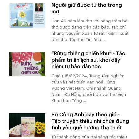
Người giữ được tứ thơ trong
mơ
Hơn 40 năm làm thơ với hàng trăm bài
thơ được đăng trên các báo, tạp chí
nhưng Nguyễn Xuân Tư rất “kiệm” xuất
bản thơ. Tập thơ Tin, Yêu ...
“Rừng thiêng chiến khu” - Tác
phẩm tri ân lịch sử, khơi dậy
niềm tự hào dân tộc
Chiều 15/02/2024, Trung tâm Nghiên
cứu và Phát triển Văn hoá Hùng
Vương Việt Nam, Chi nhánh Quảng
Nam - Đà Nẵng phối hợp với Thư viện
Khoa học Tổng ...
Bồ Công Anh bay theo gió -
Tập truyện thiếu nhi chứa đựng
tình yêu quê hương tha thiết
Từ thành công của trại sáng tác thiếu