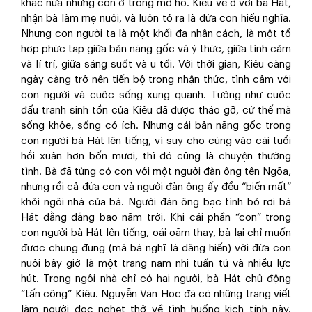
khác nữa nhưng còn ở trong mơ hồ. Kiêu về ở với bà Hát,
nhận bà làm mẹ nuôi, và luôn tỏ ra là đứa con hiếu nghĩa.
Nhưng con người ta là một khối đa nhân cách, là một tổ
hợp phức tạp giữa bản năng gốc và ý thức, giữa tình cảm
và lí trí, giữa sáng suốt và u tối. Với thời gian, Kiêu càng
ngày càng trở nên tiến bộ trong nhận thức, tình cảm với
con người và cuộc sống xung quanh. Tưởng như cuộc
đấu tranh sinh tồn của Kiêu đã được tháo gỡ, cứ thế mà
sống khỏe, sống có ích. Nhưng cái bản năng gốc trong
con người bà Hát lên tiếng, vì suy cho cùng vào cái tuổi
hồi xuân hơn bốn mươi, thì đó cũng là chuyện thường
tình. Bà đã từng có con với một người đàn ông tên Ngõa,
nhưng rồi cả đứa con và người đàn ông ấy đều “biến mất”
khỏi ngôi nhà của bà. Người đàn ông bạc tình bỏ rơi bà
Hát đằng đẵng bao năm trời. Khi cái phần “con” trong
con người bà Hát lên tiếng, oái oăm thay, bà lại chỉ muốn
được chung đụng (mà bà nghĩ là dâng hiến) với đứa con
nuôi bây giờ là một trang nam nhi tuấn tú và nhiều lực
hút. Trong ngôi nhà chỉ có hai người, bà Hát chủ động
“tấn công” Kiêu. Nguyễn Văn Học đã có những trang viết
làm người đọc nghẹt thở về tình huống kịch tính này.