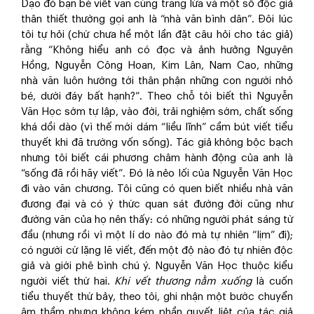
Dạo đó bạn bè viết văn cùng trang lứa và một số độc giả
thân thiết thường gọi anh là “nhà văn bình dân”. Đôi lúc
tôi tự hỏi (chứ chưa hề một lần đặt câu hỏi cho tác giả)
rằng “Không hiểu anh có đọc và ảnh hưởng Nguyên
Hồng, Nguyễn Công Hoan, Kim Lân, Nam Cao, những
nhà văn luôn hướng tới thân phận những con người nhỏ
bé, dưới đáy bất hạnh?”. Theo chỗ tôi biết thì Nguyễn
Văn Học sớm tự lập, vào đời, trải nghiệm sớm, chất sống
khá dồi dào (vì thế mới dám “liều lĩnh” cầm bút viết tiểu
thuyết khi đã trường vốn sống). Tác giả không bộc bạch
nhưng tôi biết cái phương châm hành động của anh là
“sống đã rồi hãy viết”. Đó là nẻo lối của Nguyễn Văn Học
đi vào văn chương. Tôi cũng có quen biết nhiều nhà văn
đương đại và có ý thức quan sát đường đời cũng như
đường văn của họ nên thấy: có những người phát sáng từ
đầu (nhưng rồi vì một lí do nào đó mà tự nhiên “lịm” đi);
có người cứ lặng lẽ viết, đến một độ nào đó tự nhiên độc
giả và giới phê bình chú ý. Nguyễn Văn Học thuộc kiểu
người viết thứ hai.
Khi vết thương nằm xuống
là cuốn
tiểu thuyết thứ bảy, theo tôi, ghi nhận một bước chuyển
âm thầm nhưng không kém phần quyết liệt của tác giả