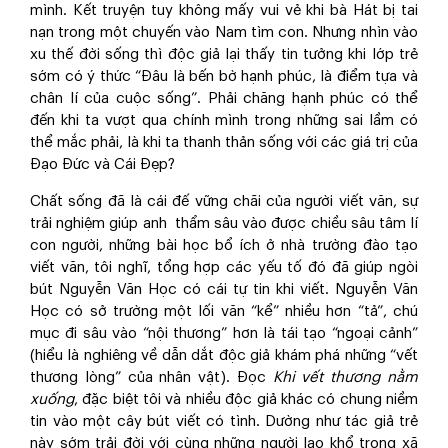
mình. Kết truyện tuy không mấy vui vẻ khi bà Hát bị tai
nạn trong một chuyến vào Nam tìm con. Nhưng nhìn vào
xu thế đời sống thì độc giả lại thấy tin tưởng khi lớp trẻ
sớm có ý thức “Đâu là bến bờ hạnh phúc, là điểm tựa và
chân lí của cuộc sống”. Phải chăng hạnh phúc có thể
đến khi ta vượt qua chính mình trong những sai lầm có
thể mắc phải, là khi ta thanh thản sống với các giá trị của
Đạo Đức và Cái Đẹp?
Chất sống đã là cái đế vững chãi của người viết văn, sự
trải nghiệm giúp anh thẩm sâu vào được chiều sâu tâm lí
con người, những bài học bổ ích ở nhà trường đào tạo
viết văn, tôi nghĩ, tổng hợp các yếu tố đó đã giúp ngòi
bút Nguyễn Văn Học có cái tự tin khi viết. Nguyễn Văn
Học có sở trường một lối văn “kể” nhiều hơn “tả”, chú
mục đi sâu vào “nội thương” hơn là tái tạo “ngoại cảnh”
(hiểu là nghiêng về dẫn dắt độc giả khám phá những “vết
thương lòng” của nhân vật). Đọc
Khi vết thương nằm
xuống
, đặc biệt tôi và nhiều độc giả khác có chung niềm
tin vào một cây bút viết có tình. Dường như tác giả trẻ
này sớm trải đời với cùng những người lao khổ trong xã