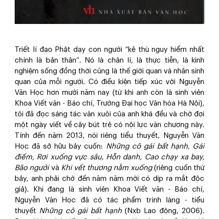
Triết lí đạo Phật dạy con người “kẻ thù nguy hiểm nhất
chính là bản thân”. Nó là chân lí, là thực tiễn, là kinh
nghiệm sống đồng thời cũng là thế giới quan và nhân sinh
quan của mỗi người. Có điều kiện tiếp xúc với Nguyễn
Văn Học hơn mười năm nay (từ khi anh còn là sinh viên
Khoa Viết văn - Báo chí, Trường Đại học Văn hóa Hà Nội),
tôi đã đọc sáng tác văn xuôi của anh khá đều và chờ đợi
một ngày viết về cây bút trẻ có nội lực văn chương này.
Tính đến năm 2013, nói riêng tiểu thuyết, Nguyễn Văn
Học đã sở hữu bảy cuốn:
Những cô gái bất hạnh, Gái
điếm, Rơi xuống vực sâu, Hỗn danh, Cao chạy xa bay,
Bão người
và
Khi vết thương nằm xuống
(riêng cuốn thứ
bảy, anh phải chờ đến năm năm mới có dịp ra mắt độc
giả). Khi đang là sinh viên Khoa Viết văn - Báo chí,
Nguyễn Văn Học đã có tác phẩm trình làng - tiểu
thuyết
Những cô gái bất hạnh
(Nxb Lao động, 2006).