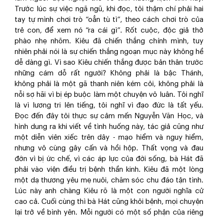
Trước lúc sự việc ngã ngũ, khi đọc, tôi thậm chí phải hai
tay tự mình chơi trò “oẳn tù tì”, theo cách chơi trò của
trẻ con, để xem nó “ra cái gì”. Rốt cuộc, độc giả thở
phào nhẹ nhõm. Kiêu đã chiến thắng chính mình, tuy
nhiên phải nói là sự chiến thắng ngoạn mục này không hề
dễ dàng gì. Vì sao Kiêu chiến thắng được bản thân trước
những cám dỗ rất người? Không phải là bậc Thánh,
không phải là một gã thanh niên kém cỏi, không phải là
nỗi sợ hãi vì bị ép buộc làm một chuyện vô luân. Tôi nghĩ
là vì lương tri lên tiếng, tôi nghĩ vì đạo đức là tất yếu.
Đọc đến đây tôi thực sự cảm mến Nguyễn Văn Học, và
hình dung ra khi viết về tình huống này, tác giả cũng như
một diễn viên xiếc trên dây - mạo hiểm và nguy hiểm,
nhưng vô cùng gây cấn và hồi hộp. Thất vọng và đau
đớn vì bị ức chế, vì các áp lực của đời sống, bà Hát đã
phải vào viện điều trị bệnh thần kinh. Kiêu đã một lòng
một dạ thương yêu mẹ nuôi, chăm sóc chu đáo tận tình.
Lúc này anh chàng Kiêu rõ là một con người nghĩa cử
cao cả. Cuối cùng thì bà Hát cũng khỏi bệnh, mọi chuyện
lại trở về bình yên. Mỗi người có một số phận của riêng