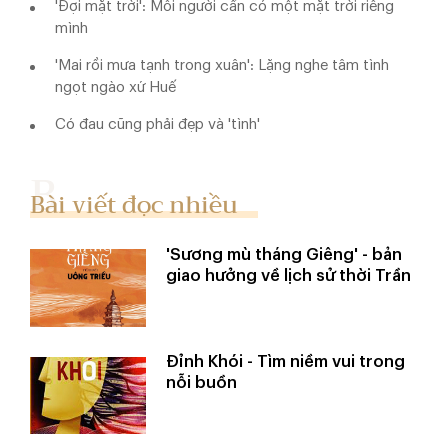
'Đợi mặt trời': Mỗi người cần có một mặt trời riêng
mình
'Mai rồi mưa tạnh trong xuân': Lặng nghe tâm tình
ngọt ngào xứ Huế
Có đau cũng phải đẹp và 'tình'
Bài viết đọc nhiều
'Sương mù tháng Giêng' - bản
giao hưởng về lịch sử thời Trần
Đỉnh Khói - Tìm niềm vui trong
nỗi buồn