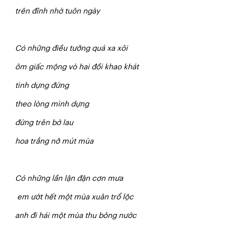
t
r
ên đỉnh nhớ tuôn ngày
Có những điều tưởng quá xa xôi
ôm giấc mộng vò hai đồi khao khát
tình dựng đứng
the
o lòng mình dựng
đứng trên bờ lau
h
o
a trắng nở mút mùa
Có những lần lận đận cơn mưa
em ướt hết một mùa xuân trổ lộc
anh đi hái một mùa thu bỏng nước