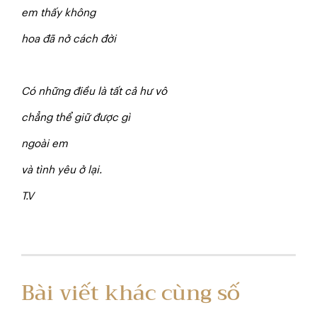
em thấy không
h
o
a đã nở cách đời
Có những điều là tất cả hư vô
chẳng thể giữ được gì
n
goài em
v
à tình yêu ở lại.
T
.V
Bài viết khác cùng số