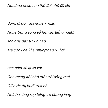
N
ghiêng chao như thể đợi chờ đã lâu
S
ôn
g ơi con gọi nghẹn ngào
N
ghe trong sóng vỗ lao xao tiếng người
Tóc cha bạc tự lúc nào
M
ẹ còn khe khẽ những câu ru hời
Bao năm xứ lạ xa xôi
Con mang nỗi nhớ một trời sông quê
Giữa đô thị buổi trưa hè
Nh
ớ bờ sông rợp bóng tre đường làng