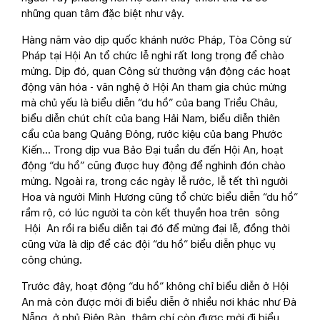
những quan tâm đặc biệt như vậy.
Hàng năm vào dịp quốc khánh nước Pháp, Tòa Công sứ
Pháp tại Hội An tổ chức lễ nghi rất long trọng để chào
mừng. Dịp đó, quan Công sứ thường vận động các hoạt
động văn hóa - văn nghệ ở Hội An tham gia chúc mừng
mà chủ yếu là biểu diễn “du hồ” của bang Triều Châu,
biểu diễn chút chít của bang Hải Nam, biểu diễn thiên
cẩu của bang Quảng Đông, rước kiệu của bang Phước
Kiến… Trong dịp vua Bảo Đại tuần du đến Hội An, hoạt
động “du hồ” cũng được huy động để nghinh đón chào
mừng. Ngoài ra, trong các ngày lễ rước, lễ tết thì người
Hoa và người Minh Hương cũng tổ chức biểu diễn “du hồ”
rầm rộ, có lúc người ta còn kết thuyền hoa trên sông
Hội An rồi ra biểu diễn tại đó để mừng đại lễ, đồng thời
cũng vừa là dịp để các đội “du hồ” biểu diễn phục vụ
công chúng.
Trước đây, hoạt động “du hồ” không chỉ biểu diễn ở Hội
An mà còn được mời đi biểu diễn ở nhiều nơi khác như Đà
Nẵng, ở phủ Điện Bàn, thậm chí còn được mời đi biểu