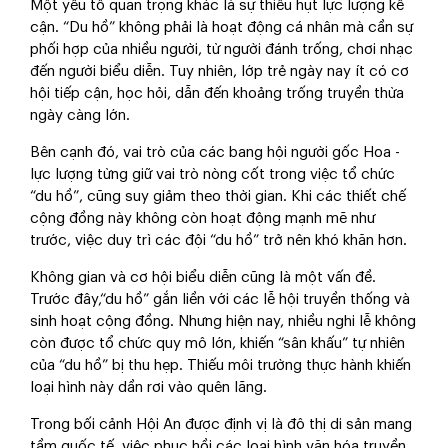
Một yếu tố quan trọng khác là sự thiếu hụt lực lượng kế
cận. “Du hồ” không phải là hoạt động cá nhân mà cần sự
phối hợp của nhiều người, từ người đánh trống, chơi nhạc
đến người biểu diễn. Tuy nhiên, lớp trẻ ngày nay ít có cơ
hội tiếp cận, học hỏi, dẫn đến khoảng trống truyền thừa
ngày càng lớn.
Bên cạnh đó, vai trò của các bang hội người gốc Hoa -
lực lượng từng giữ vai trò nòng cốt trong việc tổ chức
“du hồ”, cũng suy giảm theo thời gian. Khi các thiết chế
cộng đồng này không còn hoạt động mạnh mẽ như
trước, việc duy trì các đội “du hồ” trở nên khó khăn hơn.
Không gian và cơ hội biểu diễn cũng là một vấn đề.
Trước đây,“du hồ” gắn liền với các lễ hội truyền thống và
sinh hoạt cộng đồng. Nhưng hiện nay, nhiều nghi lễ không
còn được tổ chức quy mô lớn, khiến “sân khấu” tự nhiên
của “du hồ” bị thu hẹp. Thiếu môi trường thực hành khiến
loại hình này dần rơi vào quên lãng.
Trong bối cảnh Hội An được định vị là đô thị di sản mang
tầm quốc tế, việc phục hồi các loại hình văn hóa truyền