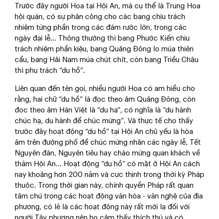
Trước đây người Hoa tại Hội An, mà cụ thể là Trung Hoa
hội quán, có sự phân công cho các bang chịu trách
nhiệm từng phần trong các đám rước lớn, trong các
ngày đại lễ… Thông thường thì bang Phước Kiến chịu
trách nhiệm phần kiệu, bang Quảng Đông lo múa thiên
cẩu, bang Hải Nam múa chút chít, còn bang Triều Châu
thì phụ trách “du hồ”.
Liên quan đến tên gọi, nhiều người Hoa có am hiểu cho
rằng, hai chữ “du hồ” là đọc theo âm Quảng Đông, còn
đọc theo âm Hán Việt là “du hạ”, có nghĩa là “du hành
chúc hạ, du hành để chúc mừng”. Và thực tế cho thấy
trước đây hoạt động “du hồ” tại Hội An chủ yếu là hòa
âm trên đường phố để chúc mừng nhân các ngày lễ, Tết
Nguyên đán, Nguyên tiêu hay chào mừng quan khách về
thăm Hội An… Hoạt động “du hồ” có mặt ở Hội An cách
nay khoảng hơn 200 năm và cực thịnh trong thời kỳ Pháp
thuộc. Trong thời gian này, chính quyền Pháp rất quan
tâm chú trọng các hoạt động văn hóa - văn nghệ của địa
phương, có lẽ là các hoạt động này rất mới lạ đối với
người Tây phương nên họ cảm thấy thích thú và có