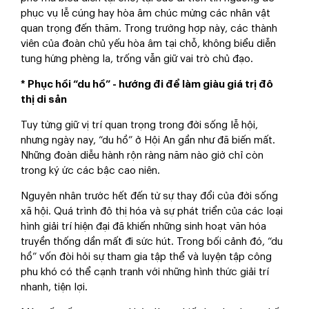
phục vụ lễ cúng hay hòa âm chúc mừng các nhân vật
quan trọng đến thăm. Trong trường hợp này, các thành
viên của đoàn chủ yếu hòa âm tại chỗ, không biểu diễn
tung hứng phèng la, trống vẫn giữ vai trò chủ đạo.
* Phục hồi “du hồ” - hướng đi để làm giàu giá trị đô
thị di sản
Tuy từng giữ vị trí quan trọng trong đời sống lễ hội,
nhưng ngày nay, “du hồ” ở Hội An gần như đã biến mất.
Những đoàn diễu hành rộn ràng năm nào giờ chỉ còn
trong ký ức các bậc cao niên.
Nguyên nhân trước hết đến từ sự thay đổi của đời sống
xã hội. Quá trình đô thị hóa và sự phát triển của các loại
hình giải trí hiện đại đã khiến những sinh hoạt văn hóa
truyền thống dần mất đi sức hút. Trong bối cảnh đó, “du
hồ” vốn đòi hỏi sự tham gia tập thể và luyện tập công
phu khó có thể cạnh tranh với những hình thức giải trí
nhanh, tiện lợi.