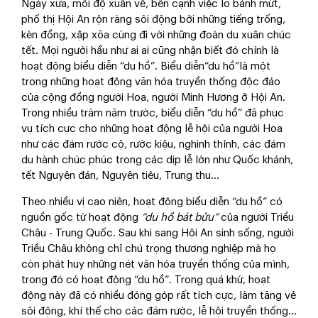
Ngày xưa, mỗi độ xuân về, bên cạnh việc lo bánh mứt,
phố thị Hội An rộn ràng sôi động bởi những tiếng trống,
kèn đồng, xập xõa cùng đi với những đoàn du xuân chúc
tết. Mọi người hầu như ai ai cũng nhận biết đó chính là
hoạt động biểu diễn “du hồ”. Biểu diễn“du hồ”là một
trong những hoạt động văn hóa truyền thống độc đáo
của cộng đồng người Hoa, người Minh Hương ở Hội An.
Trong nhiều trăm năm trước, biểu diễn “du hồ” đã phục
vụ tích cực cho những hoạt động lễ hội của người Hoa
như các đám rước cộ, rước kiệu, nghinh thỉnh, các đám
du hành chúc phúc trong các dịp lễ lớn như Quốc khánh,
tết Nguyên đán, Nguyên tiêu, Trung thu…
Theo nhiều vị cao niên, hoạt động biểu diễn “du hồ” có
nguồn gốc từ hoạt động
“
du hồ bát bửu”
của người Triều
Châu - Trung Quốc. Sau khi sang Hội An sinh sống, người
Triều Châu không chỉ chú trọng thương nghiệp mà họ
còn phát huy những nét văn hóa truyền thống của mình,
trong đó có hoạt động “du hồ”. Trong quá khứ, hoạt
động này đã có nhiều đóng góp rất tích cực, làm tăng vẻ
sôi động, khí thế cho các đám rước, lễ hội truyền thống…