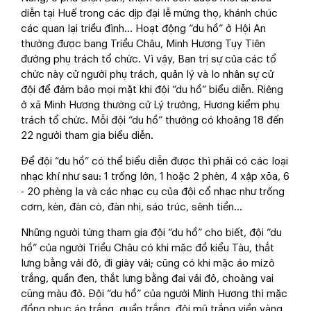
diễn tại Huế trong các dịp đại lễ mừng thọ, khánh chúc
các quan lại triều đình… Hoạt động “du hồ” ở Hội An
thường được bang Triều Châu, Minh Hương Tụy Tiên
đường phụ trách tổ chức. Vì vậy, Ban trị sự của các tổ
chức này cử người phụ trách, quản lý và lo nhân sự cử
đội để đảm bảo mọi mặt khi đội “du hồ” biểu diễn. Riêng
ở xã Minh Hương thường cử Lý trưởng, Hương kiểm phụ
trách tổ chức. Mỗi đội “du hồ” thường có khoảng 18 đến
22 người tham gia biểu diễn.
Để đội “du hồ” có thể biểu diễn được thì phải có các loại
nhạc khí như sau: 1 trống lớn, 1 hoặc 2 phèn, 4 xập xõa, 6
- 20 phèng la và các nhạc cụ của đội cổ nhạc như trống
cơm, kèn, đàn cò, đàn nhị, sáo trúc, sênh tiền…
Những người từng tham gia đội “du hồ” cho biết, đội “du
hồ” của người Triều Châu có khi mặc đồ kiểu Tàu, thắt
lưng bằng vải đỏ, đi giày vải; cũng có khi mặc áo mizô
trắng, quần đen, thắt lưng bằng đai vải đỏ, choàng vai
cũng màu đỏ. Đội “du hồ” của người Minh Hương thì mặc
đồng phục áo trắng, quần trắng, đội mũ trắng viền vàng