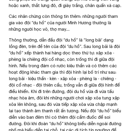
hoặc xanh, thắt lưng đỏ, đi giày trắng, chân quấn xà cạp.
Các nhân chứng còn thông tin thêm: những người tham
gia vào đội “du hồ” của người Minh Hương thường là
những người học võ, thợ may...
Thông thường, dẫn đầu đội “du hồ” là “long bãi’ dạng
lồng đèn, trên đề tên của đội “du hồ”. Sau long bãi là đội
“du hồ” xếp thành hai hàng dọc theo thứ tự: xập xõa -
phèng la chiêng đội cổ nhạc, còn trống thì đi giữa đội
hình. Nếu trong đám có rước kiệu thần và có thêm các
hoạt động khác tham gia thì đội hình lại bố trí như sau:
long bãi - kiệu thần - kèn - xập xõa - phèng la - chiêng -
đội cổ nhạc - đội thiên cẩu, trống vẫn đi giữa đội hình để
điều khiển. Khi đi trên đường, đội du hồ vừa đi vừa tấu
nhạc hòa âm, đôi khi những người chơi xập xõa tung xập
xõa lên không, sau đó vừa tiếp xập xõa vừa chập mạnh
lại tạo thành âm thanh rất ấn tượng. Nếu đội “du hồ” biểu
diễn vào ban đêm thì có thêm đội cầm đuốc để soi
đường. Đôi khi đoàn “du hồ” không biểu diễn ngoài đường
phố mà biểu diễn tại chỗ, tại các di tích tín ngưỡng để