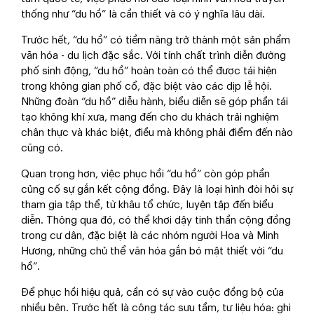
thống như “du hồ” là cần thiết và có ý nghĩa lâu dài.
Trước hết, “du hồ” có tiềm năng trở thành một sản phẩm
văn hóa - du lịch đặc sắc. Với tính chất trình diễn đường
phố sinh động, “du hồ” hoàn toàn có thể được tái hiện
trong không gian phố cổ, đặc biệt vào các dịp lễ hội.
Những đoàn “du hồ” diễu hành, biểu diễn sẽ góp phần tái
tạo không khí xưa, mang đến cho du khách trải nghiệm
chân thực và khác biệt, điều mà không phải điểm đến nào
cũng có.
Quan trọng hơn, việc phục hồi “du hồ” còn góp phần
củng cố sự gắn kết cộng đồng. Đây là loại hình đòi hỏi sự
tham gia tập thể, từ khâu tổ chức, luyện tập đến biểu
diễn. Thông qua đó, có thể khơi dậy tinh thần cộng đồng
trong cư dân, đặc biệt là các nhóm người Hoa và Minh
Hương, những chủ thể văn hóa gắn bó mật thiết với “du
hồ”.
Để phục hồi hiệu quả, cần có sự vào cuộc đồng bộ của
nhiều bên. Trước hết là công tác sưu tầm, tư liệu hóa: ghi