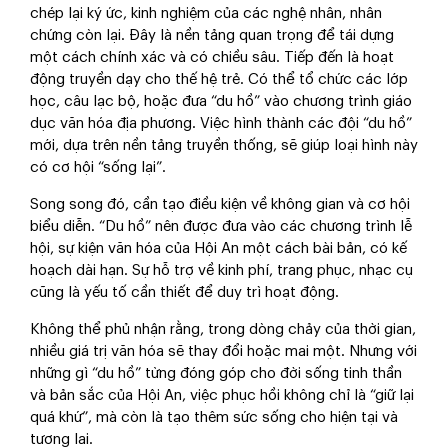
chép lại ký ức, kinh nghiệm của các nghệ nhân, nhân
chứng còn lại. Đây là nền tảng quan trọng để tái dựng
một cách chính xác và có chiều sâu. Tiếp đến là hoạt
động truyền dạy cho thế hệ trẻ. Có thể tổ chức các lớp
học, câu lạc bộ, hoặc đưa “du hồ” vào chương trình giáo
dục văn hóa địa phương. Việc hình thành các đội “du hồ”
mới, dựa trên nền tảng truyền thống, sẽ giúp loại hình này
có cơ hội “sống lại”.
Song song đó, cần tạo điều kiện về không gian và cơ hội
biểu diễn. “Du hồ” nên được đưa vào các chương trình lễ
hội, sự kiện văn hóa của Hội An một cách bài bản, có kế
hoạch dài hạn. Sự hỗ trợ về kinh phí, trang phục, nhạc cụ
cũng là yếu tố cần thiết để duy trì hoạt động.
Không thể phủ nhận rằng, trong dòng chảy của thời gian,
nhiều giá trị văn hóa sẽ thay đổi hoặc mai một. Nhưng với
những gì “du hồ” từng đóng góp cho đời sống tinh thần
và bản sắc của Hội An, việc phục hồi không chỉ là “giữ lại
quá khứ”, mà còn là tạo thêm sức sống cho hiện tại và
tương lai.