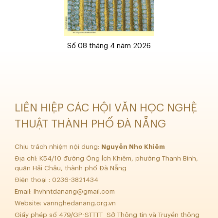
Số 08 tháng 4 năm 2026
LIÊN HIỆP CÁC HỘI VĂN HỌC NGHỆ
THUẬT THÀNH PHỐ ĐÀ NẴNG
Chịu trách nhiệm nội dung:
Nguyễn Nho Khiêm
Địa chỉ: K54/10 đường Ông Ích Khiêm, phường Thanh Bình,
quận Hải Châu, thành phố Đà Nẵng
Điện thoại : 0236-3821434
Email:
lhvhntdanang@gmail.com
Website: vannghedanang.org.vn
Giấy phép số 479/GP-STTTT Sở Thông tin và Truyền thông