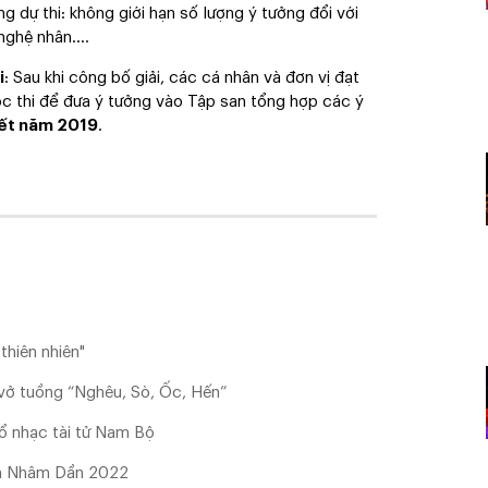
g dự thi: không giới hạn số lượng ý tưởng đổi với
c nghệ nhân….
i
: Sau khi công bố giải, các cá nhân và đơn vị đạt
ộc thi để đưa ý tưởng vào Tập san tổng hợp các ý
ết năm 2019
.
thiên nhiên"
vở tuồng “Nghêu, Sò, Ốc, Hến”
tổ nhạc tài tử Nam Bộ
ân Nhâm Dần 2022