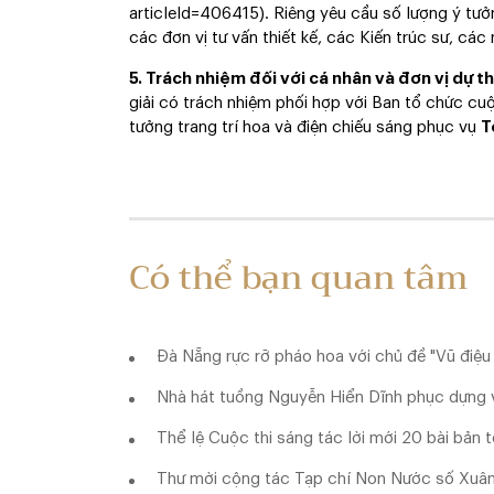
articleId=406415). Riêng yêu cầu số lượng ý tưởn
các đơn vị tư vấn thiết kế, các Kiến trúc sư, cá
5. Trách nhiệm đối với cá nhân và đơn vị dự th
giải có trách nhiệm phối hợp với Ban tổ chức cu
tưởng trang trí hoa và điện chiếu sáng phục vụ
T
Có thể bạn quan tâm
Đà Nẵng rực rỡ pháo hoa với chủ đề "Vũ điệu 
Nhà hát tuồng Nguyễn Hiển Dĩnh phục dựng 
Thể lệ Cuộc thi sáng tác lời mới 20 bài bản 
Thư mời cộng tác Tạp chí Non Nước số Xu