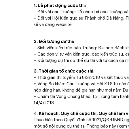
1. Lễ phát động cuộc thi:
– Đối với các Trường: Tổ chức tại các Trường v
– Đối với Hội Kiến trúc sư Thành phố Đà Nẵng: T
kế và đăng website.
2. Đối tượng dự thi:
– Sinh viên kiến trúc các Trường: Đại học Bách k
– Các đơn vị tư vấn kiến trúc, các kiến trúc sư
– Đối tượng dự thi có thể dự thi với tư cách cá 
3. Thời gian tổ chức cuộc thi
:
– Thời gian thi tuyển: Từ 8/3/2018 và kết thúc v
+ Vòng Sơ khảo: Các Trường và Hội KTS tự cân đ
nộp đúng hạn, không để gia hạn như mọi năm.Dự
– Chấm thi Vòng Chung khảo: tại Trung tâm hành
14/4/2018.
4.
Kế hoạch, Quy chế cuộc thi, Quy chế làm v
Thực hiện theo Quyết định số 1921/QĐ-UBND ng
một số nội dung cụ thể tại Thông báo này (xem t