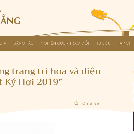
GIẢ
SÁNG TÁC
NGHIÊN CỨU - TRAO ĐỔI
TƯ LIỆU
TẠP CH
Các kỳ Đại hội Liên hiệp Hội
ng trang trí hoa và điện
t Kỷ Hợi 2019”
Chia sẻ