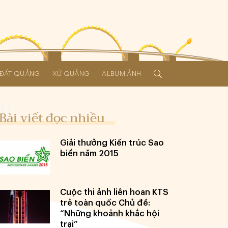
Í ĐẤT QUẢNG
XỨ QUẢNG
ALBUM ẢNH
Bài viết đọc nhiều
Giải thưởng Kiến trúc Sao
biển năm 2015
Cuộc thi ảnh liên hoan KTS
trẻ toàn quốc Chủ đề:
“Những khoảnh khắc hội
trại”