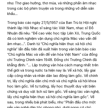
như: Thơ giao hưởng, thơ múa, và những phần âm nhạc
trong các bộ phim truyện và trong những vở diễn sân
khấu...
Trong báo cáo ngày 27/5/1957 của Ban Trù bị Hội nghị
thành lập Hội Nhạc sĩ sáng tác Việt Nam, nhạc sĩ Đỗ
Nhuận đã nêu: “Đề cao việc học tập Liên Xô, Trung Quốc
đã có kinh nghiệm vận dụng chủ nghĩa Mác vào vấn đề
âm nhạc...”. Danh từ “Chủ nghĩa hiện thực xã hội chủ
nghĩa” lần đầu tiên đã xuất hiện trong văn bản báo cáo
“Chủ nghĩa Mác và vấn đề văn hóa Việt Nam” của đồng
chí Trường Chinh năm 1948. Đồng chí Trường Chinh đã
khẳng định: “... Lập trường văn hóa cách mạng nhất trên
thế giới và trong nước ta hiện nay là: Về xã hội, lấy giai
cấp công nhân và nhân dân lao động làm gốc. Về chính
trị, lấy chủ nghĩa dân chủ mới và chủ nghĩa xã hội khoa
học làm gốc. Về tư tưởng, lấy học thuyết duy vật biện
chứng và duy vật lịch sử làm gốc. Về sáng tác văn nghệ,
lấy chủ nghĩa hiện thực xã hội chủ nghĩa làm gốc”. Về
sau, trong nhiều bài phát biểu, như “Phấn đấu cho một
nền văn nghệ dân tộc phong phú, dưới ngọn cờ chủ