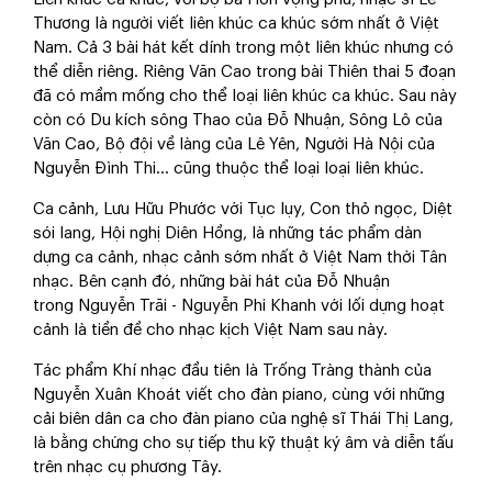
Thương là người viết liên khúc ca khúc sớm nhất ở Việt
Nam. Cả 3 bài hát kết dính trong một liên khúc nhưng có
thể diễn riêng. Riêng Văn Cao trong bài Thiên thai 5 đoạn
đã có mầm mống cho thể loại liên khúc ca khúc. Sau này
còn có Du kích sông Thao của Đỗ Nhuận, Sông Lô của
Văn Cao, Bộ đội về làng của Lê Yên, Người Hà Nội của
Nguyễn Đình Thi... cũng thuộc thể loại loại liên khúc.
Ca cảnh, Lưu Hữu Phước với Tục lụy, Con thỏ ngọc, Diệt
sói lang, Hội nghị Diên Hồng, là những tác phẩm dàn
dựng ca cảnh, nhạc cảnh sớm nhất ở Việt Nam thời Tân
nhạc. Bên cạnh đó, những bài hát của Đỗ Nhuận
trong Nguyễn Trãi - Nguyễn Phi Khanh với lối dựng hoạt
cảnh là tiền đề cho nhạc kịch Việt Nam sau này.
Tác phẩm Khí nhạc đầu tiên là Trống Tràng thành của
Nguyễn Xuân Khoát viết cho đàn piano, cùng với những
cải biên dân ca cho đàn piano của nghệ sĩ Thái Thị Lang,
là bằng chứng cho sự tiếp thu kỹ thuật ký âm và diễn tấu
trên nhạc cụ phương Tây.