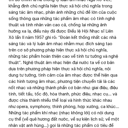
khẳng định chủ nghĩa hiện thực xã hội chủ nghĩa trong
sáng tác âm nhạc, phản ánh những chủ đề lớn của cuộc
sống thông qua những tác phẩm âm nhạc có tính nghệ
thuật và tính nhân văn cao cả, chống lại những ảnh
hưởng xa lạ, điều này đã được Điều lệ Hội Nhạc sĩ Liên
Xô lần II năm 1957 ghi rõ: “Đoàn kết thống nhất các nhà
sáng tác và lý luận âm nhạc nhằm mục đích sáng tạo
trên cơ sở phương pháp hiện thực xã hội chủ nghĩa,
những tác phẩm hoàn thiện cao về tính tư tưởng và nghệ
thuật”. Nghệ thuật âm nhạc hiện đại nước ta về cơ bản
dựa trên phương pháp hiện thực xã hội chủ nghĩa, nội
dung tư tưởng, tình cảm của âm nhạc được thể hiện qua
các hình tượng âm nhạc, phương tiện chuyển tải là các
nốt nhạc và những thành phần cơ bản như: giai điệu, điệu
tính, tiết tấu, tốc độ, hòa thanh, phức điệu, nhạc cụ... và
được chia thành nhiều thể loại và hình thức khác nhau
như opera, symphony, thính phòng, hợp xướng, ca khúc...
Những tác phẩm khí nhạc (nhạc không lời) có nội dung
cụ thể (về quê hương đất nước, về sự kiện lịch sử, về một
nhân vật anh hùng...) gọi là những tác phẩm có tiêu đề