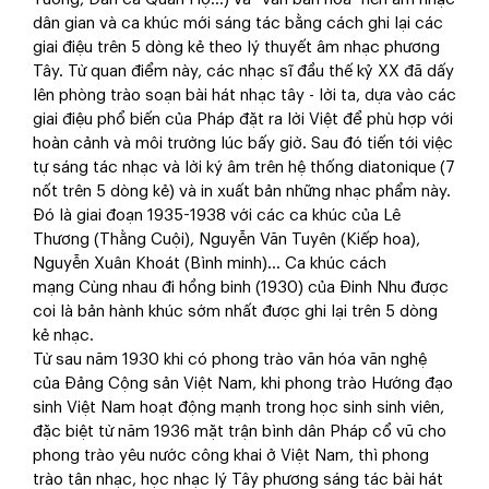
dân gian và ca khúc mới sáng tác bằng cách ghi lại các
giai điệu trên 5 dòng kẻ theo lý thuyết âm nhạc phương
Tây. Từ quan điểm này, các nhạc sĩ đầu thế kỷ XX đã dấy
lên phòng trào soạn bài hát nhạc tây - lời ta, dựa vào các
giai điệu phổ biến của Pháp đặt ra lời Việt để phù hợp với
hoàn cảnh và môi trường lúc bấy giờ. Sau đó tiến tới việc
tự sáng tác nhạc và lời ký âm trên hệ thống diatonique (7
nốt trên 5 dòng kẻ) và in xuất bản những nhạc phẩm này.
Đó là giai đoạn 1935-1938 với các ca khúc của Lê
Thương (Thằng Cuội), Nguyễn Văn Tuyên (Kiếp hoa),
Nguyễn Xuân Khoát (Bình minh)... Ca khúc cách
mạng Cùng nhau đi hồng binh (1930) của Đinh Nhu được
coi là bản hành khúc sớm nhất được ghi lại trên 5 dòng
kẻ nhạc.
Từ sau năm 1930 khi có phong trào văn hóa văn nghệ
của Đảng Cộng sản Việt Nam, khi phong trào Hướng đạo
sinh Việt Nam hoạt động mạnh trong học sinh sinh viên,
đặc biệt từ năm 1936 mặt trận bình dân Pháp cổ vũ cho
phong trào yêu nước công khai ở Việt Nam, thì phong
trào tân nhạc, học nhạc lý Tây phương sáng tác bài hát