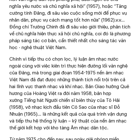
nghĩa yêu nước và chủ nghĩa xã hội” (1957), hoặc “Tăng
cường tính Đảng, đi sâu vào cuộc sống mới để phục vụ
nhân dân, phục vụ cách mạng tốt hơn nữa” (1962).v.v...
Đồng chí Trường Chinh đã đi sâu vào giới thiệu, phân tích
về chủ nghĩa hiện thực xã hội chủ nghĩa, coi đó là phương
pháp sáng tác cơ bản, cần thiết nhất cho sáng tác văn
học - nghệ thuật Việt Nam.
Chính vì tiếp thu có chọn lọc, lý luận âm nhạc nước
ngoài cùng với việc kiên trì thực hiện đường lối văn nghệ
của Đảng, mà trong giai đoạn 1954-1975 nền âm nhạc
Việt Nam đã đạt được những thành tích nổi trội trên cả
hai lĩnh vực thanh nhạc và khí nhạc. Bản Giao hưởng Quê
hương của Hoàng Việt ra đời năm 1958, bản hợp
xướng Tiếng hát Người chiến sĩ biên thùy của Tô Hải
(1958), vở nhạc kịch đầu tiên Cô Sao của nhạc sĩ Đỗ
Nhuận (1965)... là những kết quả của quá trình vận dụng
và tiếp thu hệ thống lý luận – kỹ thuật của nền âm nhạc
thế giới kết hợp với kho tàng Âm nhạc dân tộc.
Từ năm 1975 cho đến nay, sau ngày giải phóng miền