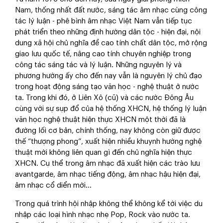
Nam, thống nhất đất nước, sáng tác âm nhạc cùng công
tác lý luận - phê bình âm nhạc Việt Nam vẫn tiếp tục
phát triển theo những định hướng dân tộc - hiện đại, nội
dung xã hội chủ nghĩa đề cao tính chất dân tộc, mở rộng
giao lưu quốc tế, nâng cao tính chuyên nghiệp trong
công tác sáng tác và lý luận. Những nguyên lý và
phương hướng ấy cho đến nay vẫn là nguyên lý chủ đạo
trong hoạt động sáng tạo văn học - nghệ thuật ở nước
ta. Trong khi đó, ở Liên Xô (cũ) và các nước Đông Âu
cùng với sự sụp đổ của hệ thống XHCN, hệ thống lý luận
văn học nghệ thuật hiện thực XHCN một thời đã là
đường lối cơ bản, chính thống, nay không còn giữ được
thế “thượng phong”, xuất hiện nhiều khuynh hướng nghệ
thuật mới không liên quan gì đến chủ nghĩa hiện thực
XHCN. Cụ thể trong âm nhạc đã xuất hiện các trào lưu
avantgarde, âm nhạc tiếng động, âm nhạc hậu hiện đại,
âm nhạc cổ diển mới...
Trong quá trình hội nhập không thể không kể tới việc du
nhập các loại hình nhạc nhẹ Pop, Rock vào nước ta.