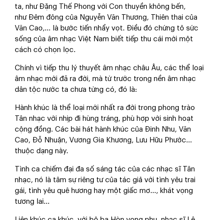
ta, như Đặng Thế Phong với Con thuyền không bến,
như Đêm đông của Nguyễn Văn Thương, Thiên thai của
Văn Cao,… là bước tiến nhẩy vọt. Điều đó chứng tỏ sức
sống của âm nhạc Việt Nam biết tiếp thu cái mới một
cách có chọn lọc.
Chính vì tiếp thu lý thuyết âm nhạc châu Âu, các thể loại
âm nhạc mới đã ra đời, mà từ trước trong nền âm nhạc
dân tộc nước ta chưa từng có, đó là:
Hành khúc là thể loại mới nhất ra đời trong phong trào
Tân nhạc với nhịp đi hùng tráng, phù hợp với sinh hoạt
cộng đồng. Các bài hát hành khúc của Đinh Nhu, Văn
Cao, Đỗ Nhuận, Vương Gia Khương, Lưu Hữu Phước...
thuộc dạng này.
Tình ca chiếm đại đa số sáng tác của các nhạc sĩ Tân
nhạc, nó là tâm sự riêng tư của tác giả với tình yêu trai
gái, tình yêu quê hương hay một giấc mơ..., khát vọng
tương lai...
Liên khúc ca khúc, với bộ ba Hòn vọng phu, nhạc sĩ Lê