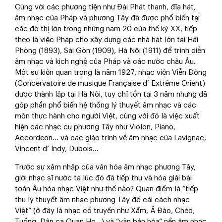
Cùng với các phương tiện như Đài Phát thanh, đĩa hát,
âm nhạc của Pháp và phương Tây đã được phổ biến tại
các đô thị lớn trong những năm 20 của thế kỷ XX, tiếp
theo là việc Pháp cho xây dựng các nhà hát lớn tại Hải
Phòng (1893), Sài Gòn (1909), Hà Nội (1911) để trình diễn
âm nhạc và kịch nghệ của Pháp và các nước châu Âu.
Một sự kiện quan trọng là năm 1927, nhạc viện Viễn Đông
(Concervatoire de musique Française d’ Extrême Orient)
được thành lập tại Hà Nội, tuy chỉ tồn tại 3 năm nhưng đã
góp phần phổ biến hệ thống lý thuyết âm nhạc và các
môn thực hành cho người Việt, cùng với đó là việc xuất
hiện các nhạc cụ phương Tây như Violon, Piano,
Accordeon... và các giáo trình về âm nhạc của Lavignac,
Vincent d’ Indy, Dubois...
Trước sự xâm nhập của văn hóa âm nhạc phương Tây,
giới nhạc sĩ nước ta lúc đó đã tiếp thu và hóa giải bài
toán Âu hóa nhạc Việt như thế nào? Quan điểm là “tiếp
thu lý thuyết âm nhạc phương Tây để cải cách nhạc
Việt” (ở đây là nhạc cổ truyền như Xẩm, Ả Đào, Chèo,
Tuồng, Dân ca Quan Họ...) và “văn bản hóa” nền âm nhạc