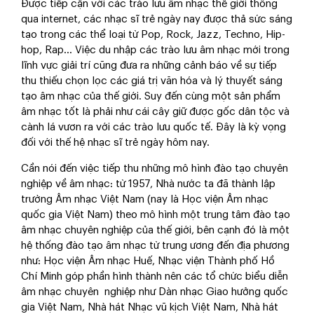
Được tiếp cận với các trào lưu âm nhạc thế giới thông
qua internet, các nhạc sĩ trẻ ngày nay được thả sức sáng
tạo trong các thể loại từ Pop, Rock, Jazz, Techno, Hip-
hop, Rap... Việc du nhập các trào lưu âm nhạc mới trong
lĩnh vực giải trí cũng đưa ra những cảnh báo về sự tiếp
thu thiếu chọn lọc các giá trị văn hóa và lý thuyết sáng
tạo âm nhạc của thế giới. Suy đến cùng một sản phẩm
âm nhạc tốt là phải như cái cây giữ được gốc dân tộc và
cành lá vươn ra với các trào lưu quốc tế. Đây là kỳ vọng
đối với thế hệ nhạc sĩ trẻ ngày hôm nay.
Cần nói đến việc tiếp thu những mô hình đào tạo chuyên
nghiệp về âm nhạc: từ 1957, Nhà nước ta đã thành lập
trường Âm nhạc Việt Nam (nay là Học viện Âm nhạc
quốc gia Việt Nam) theo mô hình một trung tâm đào tạo
âm nhạc chuyên nghiệp của thế giới, bên cạnh đó là một
hệ thống đào tạo âm nhạc từ trung ương đến địa phương
như: Học viện Âm nhạc Huế, Nhạc viện Thành phố Hồ
Chí Minh góp phần hình thành nên các tổ chức biểu diễn
âm nhạc chuyên nghiệp như Dàn nhạc Giao hưởng quốc
gia Việt Nam, Nhà hát Nhạc vũ kịch Việt Nam, Nhà hát