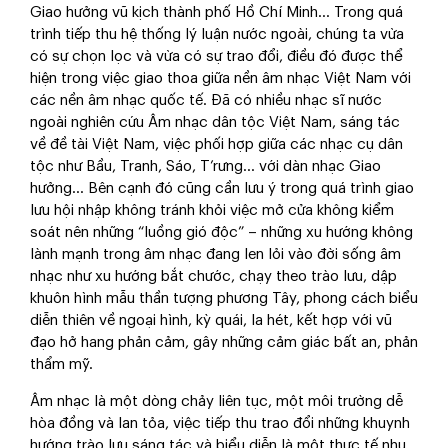
Giao hưởng vũ kịch thành phố Hồ Chí Minh... Trong quá
trình tiếp thu hệ thống lý luận nước ngoài, chúng ta vừa
có sự chọn lọc và vừa có sự trao đổi, điều đó được thể
hiện trong việc giao thoa giữa nền âm nhạc Việt Nam với
các nền âm nhạc quốc tế. Đã có nhiều nhạc sĩ nước
ngoài nghiên cứu Âm nhạc dân tộc Việt Nam, sáng tác
về đề tài Việt Nam, việc phối hợp giữa các nhạc cụ dân
tộc như Bầu, Tranh, Sáo, T’rưng... với dàn nhạc Giao
hưởng... Bên cạnh đó cũng cần lưu ý trong quá trình giao
lưu hội nhập không tránh khỏi việc mở cửa không kiểm
soát nên những “luồng gió độc” – những xu hướng không
lành mạnh trong âm nhạc đang len lỏi vào đời sống âm
nhạc như xu hướng bắt chước, chạy theo trào lưu, dập
khuôn hình mẫu thần tượng phương Tây, phong cách biểu
diễn thiên về ngoại hình, kỳ quái, la hét, kết hợp với vũ
đạo hở hang phản cảm, gây những cảm giác bất an, phản
thẩm mỹ.
Âm nhạc là một dòng chảy liên tục, một môi trường dễ
hòa đồng và lan tỏa, việc tiếp thu trao đổi những khuynh
hướng trào lưu sáng tác và biểu diễn là một thực tế nhu