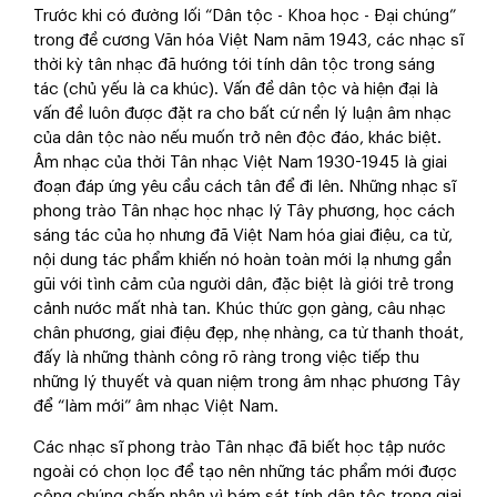
Trước khi có đường lối “Dân tộc - Khoa học - Đại chúng”
trong đề cương Văn hóa Việt Nam năm 1943, các nhạc sĩ
thời kỳ tân nhạc đã hướng tới tính dân tộc trong sáng
tác (chủ yếu là ca khúc). Vấn đề dân tộc và hiện đại là
vấn đề luôn được đặt ra cho bất cứ nền lý luận âm nhạc
của dân tộc nào nếu muốn trở nên độc đáo, khác biệt.
Âm nhạc của thời Tân nhạc Việt Nam 1930-1945 là giai
đoạn đáp ứng yêu cầu cách tân để đi lên. Những nhạc sĩ
phong trào Tân nhạc học nhạc lý Tây phương, học cách
sáng tác của họ nhưng đã Việt Nam hóa giai điệu, ca từ,
nội dung tác phẩm khiến nó hoàn toàn mới lạ nhưng gần
gũi với tình cảm của người dân, đặc biệt là giới trẻ trong
cảnh nước mất nhà tan. Khúc thức gọn gàng, câu nhạc
chân phương, giai điệu đẹp, nhẹ nhàng, ca từ thanh thoát,
đấy là những thành công rõ ràng trong việc tiếp thu
những lý thuyết và quan niệm trong âm nhạc phương Tây
để “làm mới” âm nhạc Việt Nam.
Các nhạc sĩ phong trào Tân nhạc đã biết học tập nước
ngoài có chọn lọc để tạo nên những tác phẩm mới được
công chúng chấp nhận vì bám sát tính dân tộc trong giai