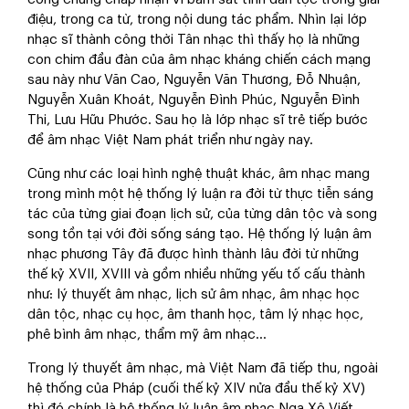
điệu, trong ca từ, trong nội dung tác phẩm. Nhìn lại lớp
nhạc sĩ thành công thời Tân nhạc thì thấy họ là những
con chim đầu đàn của âm nhạc kháng chiến cách mạng
sau này như Văn Cao, Nguyễn Văn Thương, Đỗ Nhuận,
Nguyễn Xuân Khoát, Nguyễn Đình Phúc, Nguyễn Đình
Thi, Lưu Hữu Phước. Sau họ là lớp nhạc sĩ trẻ tiếp bước
để âm nhạc Việt Nam phát triển như ngày nay.
Cũng như các loại hình nghệ thuật khác, âm nhạc mang
trong mình một hệ thống lý luận ra đời từ thực tiễn sáng
tác của từng giai đoạn lịch sử, của từng dân tộc và song
song tồn tại với đời sống sáng tạo. Hệ thống lý luận âm
nhạc phương Tây đã được hình thành lâu đời từ những
thế kỷ XVII, XVIII và gồm nhiều những yếu tố cấu thành
như: lý thuyết âm nhạc, lịch sử âm nhạc, âm nhạc học
dân tộc, nhạc cụ học, âm thanh học, tâm lý nhạc học,
phê bình âm nhạc, thẩm mỹ âm nhạc...
Trong lý thuyết âm nhạc, mà Việt Nam đã tiếp thu, ngoài
hệ thống của Pháp (cuối thế kỷ XIV nửa đầu thế kỷ XV)
thì đó chính là hệ thống lý luận âm nhạc Nga Xô Viết,