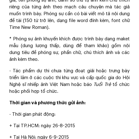
giả, tên phóng sự ảnh, đánh số thứ tự ảnh kèm chú thích
riêng của từng ảnh theo mạch câu chuyện mà tác giả
muốn trình bày. Phóng sự cần có bài viết mô tả nội dung
đề tài (150 từ trở lên, dạng file word đính kèm, font chữ
Time New Roman).
* Phóng sự ảnh khuyến khích được trình bày dạng maket
mẫu (dung lượng thấp, dùng để tham khảo) gồm nội
dung tiêu đề phóng sự, phần chữ, chú thích ảnh và các
ảnh kèm theo.
- Tác phẩm dự thi chưa từng đoạt giải hoặc trưng bày
triển lãm ở các cuộc thi khu vực và cấp quốc gia do Hội
Nghệ sĩ nhiếp ảnh Việt Nam hoặc báo
Tuổi Trẻ
tổ chức
hoặc phối hợp tổ chức.
Thời gian và phương thức gửi ảnh:
- Thời gian phát động:
+ Tại TP.HCM: ngày 26-8-2015
+ Tại Hà Nội: ngày 6-9-2015