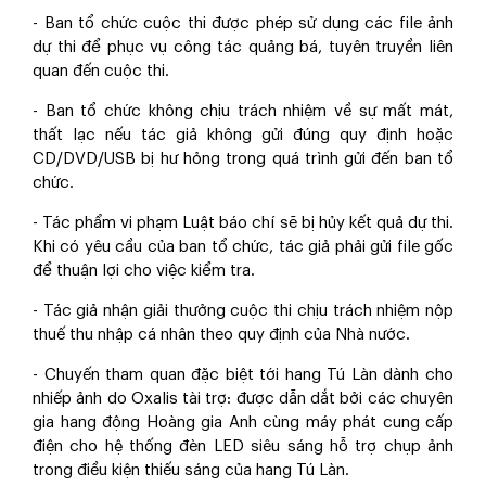
- Ban tổ chức cuộc thi được phép sử dụng các file ảnh
dự thi để phục vụ công tác quảng bá, tuyên truyền liên
quan đến cuộc thi.
- Ban tổ chức không chịu trách nhiệm về sự mất mát,
thất lạc nếu tác giả không gửi đúng quy định hoặc
CD/DVD/USB bị hư hỏng trong quá trình gửi đến ban tổ
chức.
- Tác phẩm vi phạm Luật báo chí sẽ bị hủy kết quả dự thi.
Khi có yêu cầu của ban tổ chức, tác giả phải gửi file gốc
để thuận lợi cho việc kiểm tra.
- Tác giả nhận giải thưởng cuộc thi chịu trách nhiệm nộp
thuế thu nhập cá nhân theo quy định của Nhà nước.
- Chuyến tham quan đặc biệt tới hang Tú Làn dành cho
nhiếp ảnh do Oxalis tài trợ: được dẫn dắt bởi các chuyên
gia hang động Hoàng gia Anh cùng máy phát cung cấp
điện cho hệ thống đèn LED siêu sáng hỗ trợ chụp ảnh
trong điều kiện thiếu sáng của hang Tú Làn.