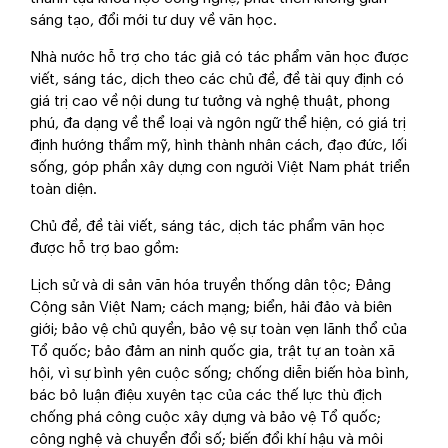
sáng tạo, đổi mới tư duy về văn học.
Nhà nước hỗ trợ cho tác giả có tác phẩm văn học được
viết, sáng tác, dịch theo các chủ đề, đề tài quy định có
giá trị cao về nội dung tư tưởng và nghệ thuật, phong
phú, đa dạng về thể loại và ngôn ngữ thể hiện, có giá trị
định hướng thẩm mỹ, hình thành nhân cách, đạo đức, lối
sống, góp phần xây dựng con người Việt Nam phát triển
toàn diện.
Chủ đề, đề tài viết, sáng tác, dịch tác phẩm văn học
được hỗ trợ bao gồm:
Lịch sử và di sản văn hóa truyền thống dân tộc; Đảng
Cộng sản Việt Nam; cách mạng; biển, hải đảo và biên
giới; bảo vệ chủ quyền, bảo vệ sự toàn vẹn lãnh thổ của
Tổ quốc; bảo đảm an ninh quốc gia, trật tự an toàn xã
hội, vì sự bình yên cuộc sống; chống diễn biến hòa bình,
bác bỏ luận điệu xuyên tạc của các thế lực thù địch
chống phá công cuộc xây dựng và bảo vệ Tổ quốc;
công nghệ và chuyển đổi số; biến đổi khí hậu và môi