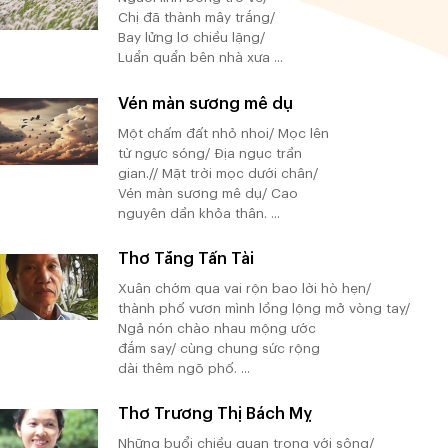
Chị đã thành mây trắng/
Bay lửng lơ chiều lặng/
Luẩn quẩn bên nhà xưa ...
Vén màn sương mê dụ
Một chấm đất nhỏ nhoi/ Mọc lên
từ ngực sóng/ Địa ngục trần
gian.// Mặt trời mọc dưới chân/
Vén màn sương mê dụ/ Cao
nguyên dần khỏa thân. ...
Thơ Tăng Tấn Tài
Xuân chớm qua vai rộn bao lời hò hẹn/
thành phố vươn mình lồng lộng mở vòng tay/
Ngả nón chào nhau mộng ước
đắm say/ cùng chung sức rộng
dài thêm ngõ phố. ...
Thơ Trương Thị Bách Mỵ
Những buổi chiều quan trọng với sông/