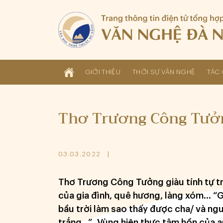
GIỚI THIỆU
THỜI SỰ VĂN NGHỆ
TÁC 
Thơ Trương Công Tưở
03.03.2022
Thơ Trương Công Tưởng giàu tính tự t
của gia đình, quê hương, làng xóm… “Gi
bầu trời làm sao thấy được cha/ và n
trắng…”. Vùng hiện thực tâm hồn của an