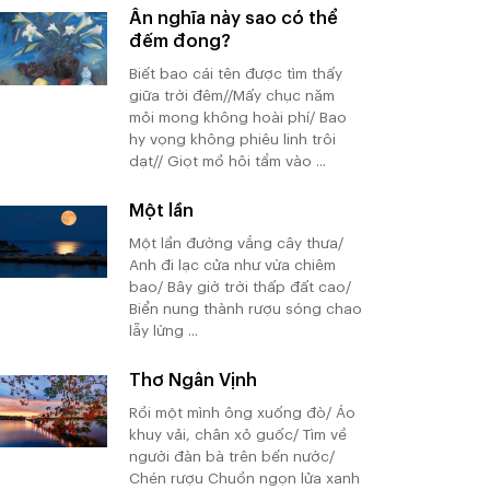
Ân nghĩa này sao có thể
đếm đong?
Biết bao cái tên được tìm thấy
giữa trời đêm//Mấy chục năm
mỏi mong không hoài phí/ Bao
hy vọng không phiêu linh trôi
dạt// Giọt mồ hôi tẩm vào ...
Một lần
Một lần đường vắng cây thưa/
Anh đi lạc cửa như vừa chiêm
bao/ Bây giờ trời thấp đất cao/
Biển nung thành rượu sóng chao
lẫy lừng ...
Thơ Ngân Vịnh
Rồi một mình ông xuống đò/ Áo
khuy vải, chân xỏ guốc/ Tìm về
người đàn bà trên bến nước/
Chén rượu Chuồn ngọn lửa xanh