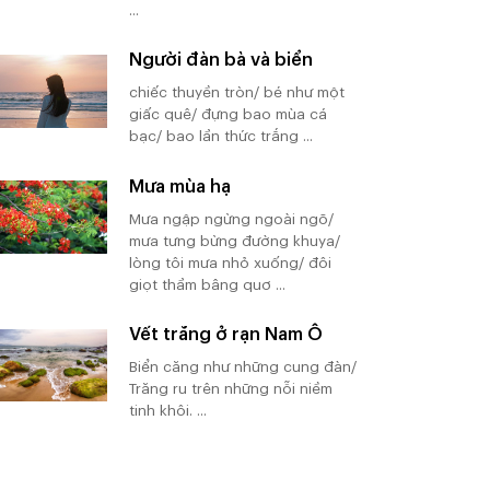
...
Người đàn bà và biển
chiếc thuyền tròn/ bé như một
giấc quê/ đựng bao mùa cá
bạc/ bao lần thức trắng ...
Mưa mùa hạ
Mưa ngập ngừng ngoài ngõ/
mưa tưng bừng đường khuya/
lòng tôi mưa nhỏ xuống/ đôi
giọt thầm bâng quơ ...
Vết trăng ở rạn Nam Ô
Biển căng như những cung đàn/
Trăng ru trên những nỗi niềm
tinh khôi. ...