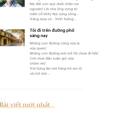
Mẹ dắt con quỳ dưới chân núi
nguyện/ Lời cha ông vọng từ
niềm cổ kính/ Núi cùng sông -
Trăng mùa cũ - Trình Tường ...
Tôi đi trên đường phố
sáng nay
Những con đường cũng vừa lạ
vừa quen/
Những con đường mới mở tôi chưa đi hết/
Cơn mưa đầu xuân gió vừa
chớm rét/
Trời hừng lên nét hững hờ em tô
vội bờ môi ...
Bài viết mới nhất