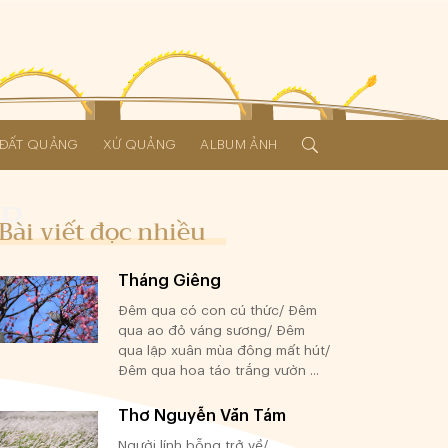
Í ĐẤT QUẢNG
XỨ QUẢNG
ALBUM ẢNH
Bài viết đọc nhiều
Tháng Giêng
Đêm qua có con cú thức/ Đêm
qua ao đỏ váng sương/ Đêm
qua lập xuân mùa đông mất hút/
Đêm qua hoa táo trắng vườn ...
Thơ Nguyễn Văn Tám
Người lính bỗng trở về/