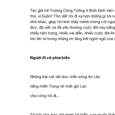
Tác giả trẻ Trương Công Tưởng ở Bình Định tâm 
thơ, vì buồn? Thơ dắt tôi đi xa hơn những gì tôi 
nhìn khác, giúp tôi nhìn thấy mênh mông cõi ngườ
đọc, đã viết và đã yêu thương cuộc đời này bằng 
nhiều tâm trạng, nhiều vai diễn, nhiều cuộc đời 
lớn lên từ trong những im lặng bởi ngôn ngữ của đờ
Người đi về phía biển
Những bãi cát dài dọc triền sông An Lão
nắng miền Trung rát mặt gió Lào
cha cõng tôi đi…
Tôi hỏi cha, bao giờ mình tới biển, con muốn thấy