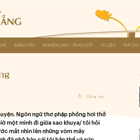
GIẢ
SÁNG TÁC
NGHIÊN CỨU - TRAO ĐỔI
TƯ LIỆU
TẠP CH
Các kỳ Đại hội Liên hiệp Hội
ng
Chia sẻ
ruyện. Ngôn ngữ thơ phập phồng hơi thở
ờ một mình đi giữa sao khuya/ tôi hỏi
gước mắt nhìn lên những vòm mây
h đã phô bày cái tôi bản thể và sức