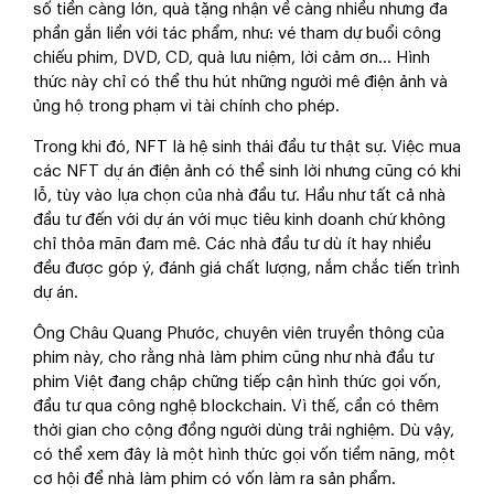
số tiền càng lớn, quà tặng nhận về càng nhiều nhưng đa
phần gắn liền với tác phẩm, như: vé tham dự buổi công
chiếu phim, DVD, CD, quà lưu niệm, lời cảm ơn... Hình
thức này chỉ có thể thu hút những người mê điện ảnh và
ủng hộ trong phạm vi tài chính cho phép.
Trong khi đó, NFT là hệ sinh thái đầu tư thật sự. Việc mua
các NFT dự án điện ảnh có thể sinh lời nhưng cũng có khi
lỗ, tùy vào lựa chọn của nhà đầu tư. Hầu như tất cả nhà
đầu tư đến với dự án với mục tiêu kinh doanh chứ không
chỉ thỏa mãn đam mê. Các nhà đầu tư dù ít hay nhiều
đều được góp ý, đánh giá chất lượng, nắm chắc tiến trình
dự án.
Ông Châu Quang Phước, chuyên viên truyền thông của
phim này, cho rằng nhà làm phim cũng như nhà đầu tư
phim Việt đang chập chững tiếp cận hình thức gọi vốn,
đầu tư qua công nghệ blockchain. Vì thế, cần có thêm
thời gian cho cộng đồng người dùng trải nghiệm. Dù vậy,
có thể xem đây là một hình thức gọi vốn tiềm năng, một
cơ hội để nhà làm phim có vốn làm ra sản phẩm.