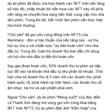
dự án phim đã được mã hóa thành các NFT trên nền tảng
số nào đó, chấp thuận bỏ tiền mua các NFT này rồi phía
nền tảng sẽ chuyển hóa sang tiền thật cung cấp cho nhà
làm phim. Trong khi đó, tiến trình làm phim vẫn thực hiện
như bình thường.
"Chó săn" đã gọi vốn cộng đồng trên NFT5 của
Remitano - đơn vị hậu thuẫn của nền tảng này - và thu
hút sự chú ý với chiến lược "ưu tiên hoàn vốn" cho nhà
đầu tư. Trong đó, toàn bộ doanh thu ban đầu chỉ dùng
chi trả cho nhà đầu tư đến khi hoàn vốn.
Sau giai đoạn hoàn vốn, 50% doanh thu từ phim sẽ tiếp
tục đổ vào tài khoản nhà đầu tư như phần lợi nhuận. Thời
hạn chia sẻ doanh thu là 5 năm với các doanh thu: phát
hành quốc tế, phát hành tại Việt Nam, các khoản thu về
âm nhạc, tài trợ và sản phẩm phái sinh.
Ngoài "Chó săn", dự án phim "Móng vuốt" của đạo diễn
Lê Thanh Sơn đang mở vòng gọi vốn công khai bằng
NFT trên NFT5. Dự án phim điện ảnh "Kềm thép" của