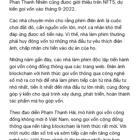
Phan Thanh Nhiên cũng được giới thiệu trên NFT5, dự
kiến gọi vốn vào tháng 9-2022.
Các nhà chuyên môn cho rằng phim điện ảnh là cuộc
chơi đắt đỏ, cần nguồn vốn lớn, một cá nhân khó thể
đáp ứng được số tiền này. Vì thế, nhà làm phim thường
phải huy động vốn từ những nhà đầu tư yêu thích điện
ảnh, chấp nhận chi tiền vào dự án của họ.
Những năm gần đây, các nhà làm phim độc lập tiến hành
gọi vốn cộng đồng thông qua các trang web. Điện ảnh
blockchain với hình thức gọi vốn thông qua công nghệ
số mở ra cơ hội để nhà làm phim tiếp cận từ nhà đầu tư
nhỏ nhất, tiền ít nhất đến nhà đầu tư lớn nhất; cùng đóng
góp ý kiến cho quá trình xây dựng, phát triển, hoàn thành
tác phẩm mà họ góp vốn.
Theo đạo diễn Phạm Thanh Hải, mô hình gọi vốn cộng
đồng không mới ở Việt Nam, song gọi vốn cộng đồng
thông qua nền tảng blockchain là hình thức rất mới. Với
một nước dân số trẻ và sớm tiếp cận nền tảng công