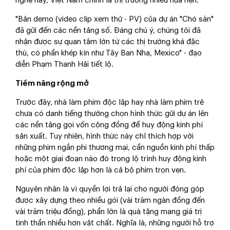
nghệ này, Việt Nam chính là thị trường nhiều hứa hẹn.
"Bản demo (video clip xem thử - PV) của dự án "Chó săn"
đã gửi đến các nền tảng số. Đáng chú ý, chúng tôi đã
nhận được sự quan tâm lớn từ các thị trường khá đặc
thù, có phần khép kín như Tây Ban Nha, Mexico" - đạo
diễn Phạm Thanh Hải tiết lộ.
Tiềm năng rộng mở
Trước đây, nhà làm phim độc lập hay nhà làm phim trẻ
chưa có danh tiếng thường chọn hình thức gửi dự án lên
các nền tảng gọi vốn cộng đồng để huy động kinh phí
sản xuất. Tuy nhiên, hình thức này chỉ thích hợp với
những phim ngắn phi thương mại, cần nguồn kinh phí thấp
hoặc một giai đoạn nào đó trong lộ trình huy động kinh
phí của phim độc lập hơn là cả bộ phim trọn vẹn.
Nguyên nhân là vì quyền lợi trả lại cho người đóng góp
được xây dựng theo nhiều gói (vài trăm ngàn đồng đến
vài trăm triệu đồng), phần lớn là quà tặng mang giá trị
tinh thần nhiều hơn vật chất. Nghĩa là, những người hỗ trợ