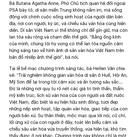
Bà Butana Agatha Anne, Phó Chủ tịch quan hệ đối ngoại
PSA bày tỏ, di sản miền Trung không nằm im, mà sống
động với chính cuộc sống sinh hoạt của người dân bản
địa, nơi con người, ký ức, và chiều sâu văn hóa cùng hiện
diện. Di sản Việt Nam vì thế không chỉ để gìn giữ, mà còn
lan tỏa sâu rộng và chạm đến thế giới. “Bằng ống kính
của mình, chúng tôi hy vọng có thể lan tỏa nguồn cảm
hứng sáng tạo về hình ảnh di sản văn hóa Việt Nam trên
bản đồ nhiếp ảnh thế giới”, bà nói.
Tại lễ bế mạc chương trình sáng tác, bà Hellen Vân chia
sẻ: “Trải nghiệm không gian văn hóa di sản ở Huế, Hội An,
Mỹ Sơn để lại trong tôi cảm xúc và ấn tượng sâu sắc…
Đó là những nơi quy tụ rõ nét các giá trị tinh thần, thẩm
mỹ kiến trúc, lịch sử văn hóa của con người và đất nước
Việt Nam, đặc biệt là sự hiện hữu sinh động, tươi đẹp
những nếp sinh hoạt, tập quán văn hóa, giao tiếp của con
người bản xứ. Sự thân thiện, mộc mạc qua lời nói, cử chỉ,
lối ứng xử của con người ở đây, toát lên biểu cảm và
chiều sâu văn hóa vừa truyền thống, vừa hiện tại, khó tìm
thấy được ở nơi khác. Chương trình này không chỉ là một