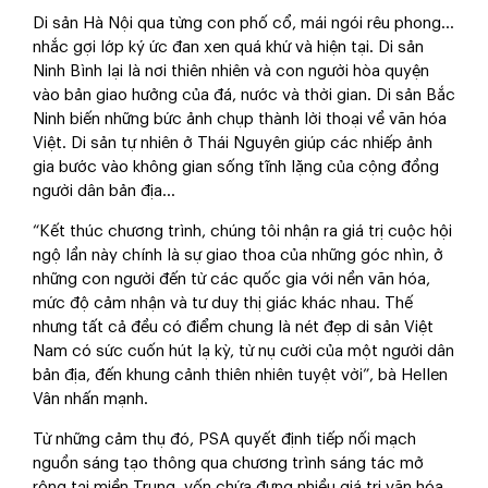
Di sản Hà Nội qua từng con phố cổ, mái ngói rêu phong…
nhắc gợi lớp ký ức đan xen quá khứ và hiện tại. Di sản
Ninh Bình lại là nơi thiên nhiên và con người hòa quyện
vào bản giao hưởng của đá, nước và thời gian. Di sản Bắc
Ninh biến những bức ảnh chụp thành lời thoại về văn hóa
Việt. Di sản tự nhiên ở Thái Nguyên giúp các nhiếp ảnh
gia bước vào không gian sống tĩnh lặng của cộng đồng
người dân bản địa…
“Kết thúc chương trình, chúng tôi nhận ra giá trị cuộc hội
ngộ lần này chính là sự giao thoa của những góc nhìn, ở
những con người đến từ các quốc gia với nền văn hóa,
mức độ cảm nhận và tư duy thị giác khác nhau. Thế
nhưng tất cả đều có điểm chung là nét đẹp di sản Việt
Nam có sức cuốn hút lạ kỳ, từ nụ cười của một người dân
bản địa, đến khung cảnh thiên nhiên tuyệt vời”, bà Hellen
Vân nhấn mạnh.
Từ những cảm thụ đó, PSA quyết định tiếp nối mạch
nguồn sáng tạo thông qua chương trình sáng tác mở
rộng tại miền Trung, vốn chứa đựng nhiều giá trị văn hóa,