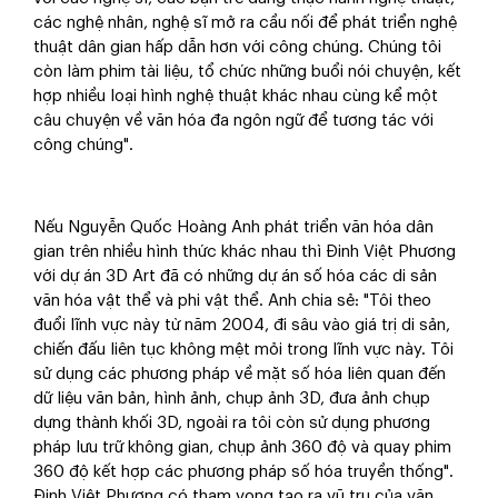
các nghệ nhân, nghệ sĩ mở ra cầu nối để phát triển nghệ
thuật dân gian hấp dẫn hơn với công chúng. Chúng tôi
còn làm phim tài liệu, tổ chức những buổi nói chuyện, kết
hợp nhiều loại hình nghệ thuật khác nhau cùng kể một
câu chuyện về văn hóa đa ngôn ngữ để tương tác với
công chúng".
Nếu Nguyễn Quốc Hoàng Anh phát triển văn hóa dân
gian trên nhiều hình thức khác nhau thì Đinh Việt Phương
với dự án 3D Art đã có những dự án số hóa các di sản
văn hóa vật thể và phi vật thể. Anh chia sẻ: "Tôi theo
đuổi lĩnh vực này từ năm 2004, đi sâu vào giá trị di sản,
chiến đấu liên tục không mệt mỏi trong lĩnh vực này. Tôi
sử dụng các phương pháp về mặt số hóa liên quan đến
dữ liệu văn bản, hình ảnh, chụp ảnh 3D, đưa ảnh chụp
dựng thành khối 3D, ngoài ra tôi còn sử dụng phương
pháp lưu trữ không gian, chụp ảnh 360 độ và quay phim
360 độ kết hợp các phương pháp số hóa truyền thống".
Đinh Việt Phương có tham vọng tạo ra vũ trụ của văn