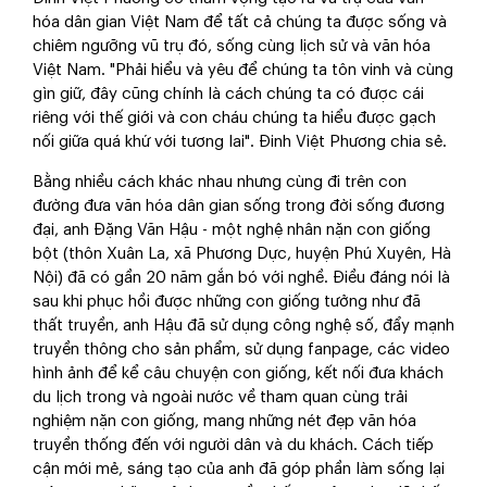
hóa dân gian Việt Nam để tất cả chúng ta được sống và
chiêm ngưỡng vũ trụ đó, sống cùng lịch sử và văn hóa
Việt Nam. "Phải hiểu và yêu để chúng ta tôn vinh và cùng
gìn giữ, đây cũng chính là cách chúng ta có được cái
riêng với thế giới và con cháu chúng ta hiểu được gạch
nối giữa quá khứ với tương lai". Đinh Việt Phương chia sẻ.
Bằng nhiều cách khác nhau nhưng cùng đi trên con
đường đưa văn hóa dân gian sống trong đời sống đương
đại, anh Đặng Văn Hậu - một nghệ nhân nặn con giống
bột (thôn Xuân La, xã Phương Dực, huyện Phú Xuyên, Hà
Nội) đã có gần 20 năm gắn bó với nghề. Điều đáng nói là
sau khi phục hồi được những con giống tưởng như đã
thất truyền, anh Hậu đã sử dụng công nghệ số, đẩy mạnh
truyền thông cho sản phẩm, sử dụng fanpage, các video
hình ảnh để kể câu chuyện con giống, kết nối đưa khách
du lịch trong và ngoài nước về tham quan cùng trải
nghiệm nặn con giống, mang những nét đẹp văn hóa
truyền thống đến với người dân và du khách. Cách tiếp
cận mới mẻ, sáng tạo của anh đã góp phần làm sống lại