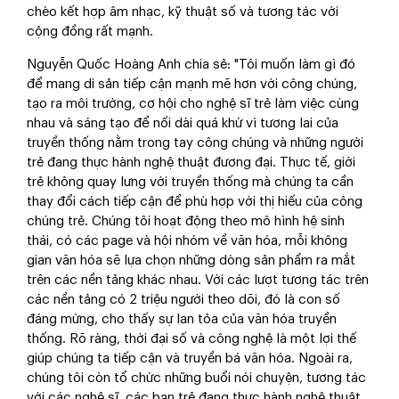
chèo kết hợp âm nhạc, kỹ thuật số và tương tác với
cộng đồng rất mạnh.
Nguyễn Quốc Hoàng Anh chia sẻ: "Tôi muốn làm gì đó
để mang di sản tiếp cận mạnh mẽ hơn với công chúng,
tạo ra môi trường, cơ hội cho nghệ sĩ trẻ làm việc cùng
nhau và sáng tạo để nối dài quá khứ vì tương lai của
truyền thống nằm trong tay công chúng và những người
trẻ đang thực hành nghệ thuật đương đại. Thực tế, giới
trẻ không quay lưng với truyền thống mà chúng ta cần
thay đổi cách tiếp cận để phù hợp với thị hiếu của công
chúng trẻ. Chúng tôi hoạt động theo mô hình hệ sinh
thái, có các page và hội nhóm về văn hóa, mỗi không
gian văn hóa sẽ lựa chọn những dòng sản phẩm ra mắt
trên các nền tảng khác nhau. Với các lượt tương tác trên
các nền tảng có 2 triệu người theo dõi, đó là con số
đáng mừng, cho thấy sự lan tỏa của văn hóa truyền
thống. Rõ ràng, thời đại số và công nghệ là một lợi thế
giúp chúng ta tiếp cận và truyền bá văn hóa. Ngoài ra,
chúng tôi còn tổ chức những buổi nói chuyện, tương tác
với các nghệ sĩ, các bạn trẻ đang thực hành nghệ thuật,