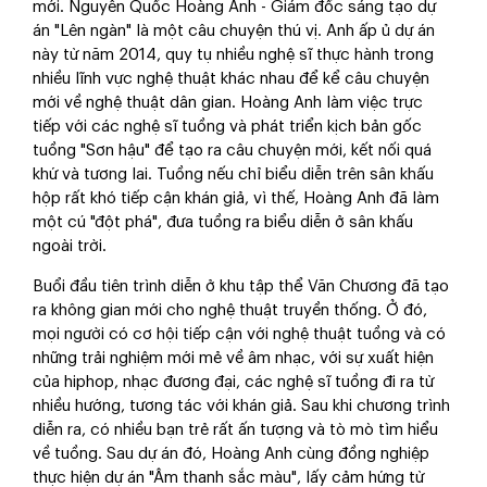
mới. Nguyễn Quốc Hoàng Anh - Giám đốc sáng tạo dự
án "Lên ngàn" là một câu chuyện thú vị. Anh ấp ủ dự án
này từ năm 2014, quy tụ nhiều nghệ sĩ thực hành trong
nhiều lĩnh vực nghệ thuật khác nhau để kể câu chuyện
mới về nghệ thuật dân gian. Hoàng Anh làm việc trực
tiếp với các nghệ sĩ tuồng và phát triển kịch bản gốc
tuồng "Sơn hậu" để tạo ra câu chuyện mới, kết nối quá
khứ và tương lai. Tuồng nếu chỉ biểu diễn trên sân khấu
hộp rất khó tiếp cận khán giả, vì thế, Hoàng Anh đã làm
một cú "đột phá", đưa tuồng ra biểu diễn ở sân khấu
ngoài trời.
Buổi đầu tiên trình diễn ở khu tập thể Văn Chương đã tạo
ra không gian mới cho nghệ thuật truyền thống. Ở đó,
mọi người có cơ hội tiếp cận với nghệ thuật tuồng và có
những trải nghiệm mới mẻ về âm nhạc, với sự xuất hiện
của hiphop, nhạc đương đại, các nghệ sĩ tuồng đi ra từ
nhiều hướng, tương tác với khán giả. Sau khi chương trình
diễn ra, có nhiều bạn trẻ rất ấn tượng và tò mò tìm hiểu
về tuồng. Sau dự án đó, Hoàng Anh cùng đồng nghiệp
thực hiện dự án "Âm thanh sắc màu", lấy cảm hứng từ