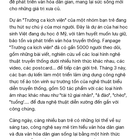
để phát triển văn hóa dân gian, mang lại sức sống mới
cho những giá trị xưa cũ.
Dự án "Trường ca kịch viện" của một nhóm bạn trẻ đang
thu hút sự chú ý của mọi người. Đây là dự án của hai học
sinh Việt đang du học ở Mỹ, với tâm huyết muốn lưu giữ,
bảo tồn và phát triển văn hóa truyền thống. Fanpage
"Trường ca kịch viện" đã có gần 5000 người theo dõi,
gồm những bài viết, nghiên cứu về các loại hình nghệ
thuật truyền thống dưới nhiều hình thức khác nhau, các
video, các postcard... để tiếp cận giới trẻ. Tháng 3 này,
các bạn dự kiến làm một triển lãm ứng dụng công nghệ
thực tế ảo tôn vinh sự trường tồn của nghệ thuật biểu
diễn truyền thống, gồm 50 tác phẩm với các loại hình
âm nhạc khác nhau như "tài tử giai nhân", "ả đào", "chèo",
"tuồng'.... để đưa nghệ thuật diễn xướng đến gần với
công chúng.
Càng ngày, càng nhiều bạn trẻ có những lợi thế về sự
sáng tạo, công nghệ say mê tìm hiểu văn hóa dân gian
và đưa văn hóa dân gian sống lại bằng một hình thức