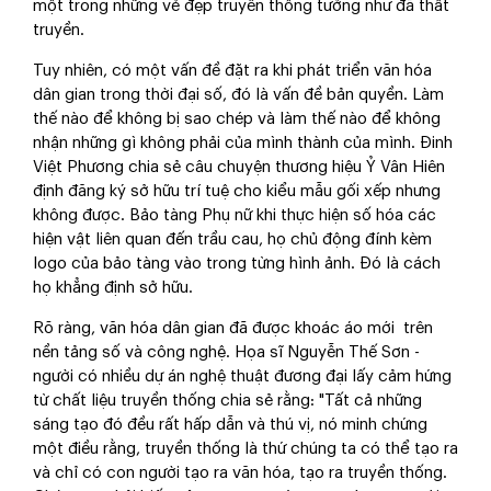
một trong những vẻ đẹp truyền thống tưởng như đã thất
truyền.
Tuy nhiên, có một vấn đề đặt ra khi phát triển văn hóa
dân gian trong thời đại số, đó là vấn đề bản quyền. Làm
thế nào để không bị sao chép và làm thế nào để không
nhận những gì không phải của mình thành của mình. Đinh
Việt Phương chia sẻ câu chuyện thương hiệu Ỷ Vân Hiên
định đăng ký sở hữu trí tuệ cho kiểu mẫu gối xếp nhưng
không được. Bảo tàng Phụ nữ khi thực hiện số hóa các
hiện vật liên quan đến trầu cau, họ chủ động đính kèm
logo của bảo tàng vào trong từng hình ảnh. Đó là cách
họ khẳng định sở hữu.
Rõ ràng, văn hóa dân gian đã được khoác áo mới trên
nền tảng số và công nghệ. Họa sĩ Nguyễn Thế Sơn -
người có nhiều dự án nghệ thuật đương đại lấy cảm hứng
từ chất liệu truyền thống chia sẻ rằng: "Tất cả những
sáng tạo đó đều rất hấp dẫn và thú vị, nó minh chứng
một điều rằng, truyền thống là thứ chúng ta có thể tạo ra
và chỉ có con người tạo ra văn hóa, tạo ra truyền thống.