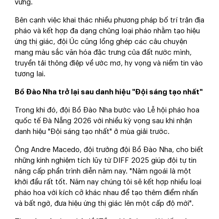
vững.
Bên cạnh việc khai thác nhiều phương pháp bố trí trận địa
pháo và kết hợp đa dạng chủng loại pháo nhằm tạo hiệu
ứng thị giác, đội Úc cũng lồng ghép các câu chuyện
mang màu sắc văn hóa đặc trưng của đất nước mình,
truyền tải thông điệp về ước mơ, hy vọng và niềm tin vào
tương lai.
Bồ Đào Nha trở lại sau danh hiệu "Đội sáng tạo nhất"
Trong khi đó, đội Bồ Đào Nha bước vào Lễ hội pháo hoa
quốc tế Đà Nẵng 2026 với nhiều kỳ vọng sau khi nhận
danh hiệu "Đội sáng tạo nhất" ở mùa giải trước.
Ông Andre Macedo, đội trưởng đội Bồ Đào Nha, cho biết
những kinh nghiệm tích lũy từ DIFF 2025 giúp đội tự tin
nâng cấp phần trình diễn năm nay. "Năm ngoái là một
khởi đầu rất tốt. Năm nay chúng tôi sẽ kết hợp nhiều loại
pháo hoa với kích cỡ khác nhau để tạo thêm điểm nhấn
và bất ngờ, đưa hiệu ứng thị giác lên một cấp độ mới".