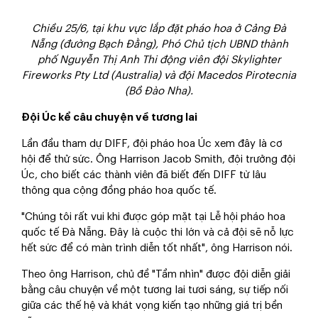
Chiều 25/6, tại khu vực lắp đặt pháo hoa ở Cảng Đà
Nẵng (đường Bạch Đằng), Phó Chủ tịch UBND thành
phố Nguyễn Thị Anh Thi động viên đội Skylighter
Fireworks Pty Ltd (Australia) và đội Macedos Pirotecnia
(Bồ Đào Nha).
Đội Úc kể câu chuyện về tương lai
Lần đầu tham dự DIFF, đội pháo hoa Úc xem đây là cơ
hội để thử sức. Ông Harrison Jacob Smith, đội trưởng đội
Úc, cho biết các thành viên đã biết đến DIFF từ lâu
thông qua cộng đồng pháo hoa quốc tế.
"Chúng tôi rất vui khi được góp mặt tại Lễ hội pháo hoa
quốc tế Đà Nẵng. Đây là cuộc thi lớn và cả đội sẽ nỗ lực
hết sức để có màn trình diễn tốt nhất", ông Harrison nói.
Theo ông Harrison, chủ đề "Tầm nhìn" được đội diễn giải
bằng câu chuyện về một tương lai tươi sáng, sự tiếp nối
giữa các thế hệ và khát vọng kiến tạo những giá trị bền