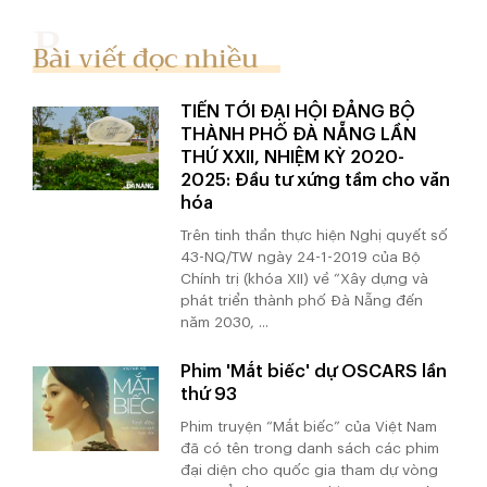
Bài viết đọc nhiều
TIẾN TỚI ĐẠI HỘI ĐẢNG BỘ
THÀNH PHỐ ĐÀ NẴNG LẦN
THỨ XXII, NHIỆM KỲ 2020-
2025: Đầu tư xứng tầm cho văn
hóa
Trên tinh thần thực hiện Nghị quyết số
43-NQ/TW ngày 24-1-2019 của Bộ
Chính trị (khóa XII) về “Xây dựng và
phát triển thành phố Đà Nẵng đến
năm 2030, ...
Phim 'Mắt biếc' dự OSCARS lần
thứ 93
Phim truyện “Mắt biếc” của Việt Nam
đã có tên trong danh sách các phim
đại diện cho quốc gia tham dự vòng