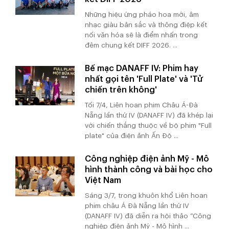
Những hiệu ứng pháo hoa mới, âm
nhạc giàu bản sắc và thông điệp kết
nối văn hóa sẽ là điểm nhấn trong
đêm chung kết DIFF 2026. ...
Bế mạc DANAFF IV: Phim hay
nhất gọi tên 'Full Plate' và 'Tử
chiến trên không'
Tối 7/4, Liên hoan phim Châu Á-Đà
Nẵng lần thứ IV (DANAFF IV) đã khép lại
với chiến thắng thuộc về bộ phim "Full
plate" của điện ảnh Ấn Độ ...
Công nghiệp điện ảnh Mỹ - Mô
hình thành công và bài học cho
Việt Nam
Sáng 3/7, trong khuôn khổ Liên hoan
phim châu Á Đà Nẵng lần thứ IV
(DANAFF IV) đã diễn ra hội thảo “Công
nghiệp điện ảnh Mỹ - Mô hình ...