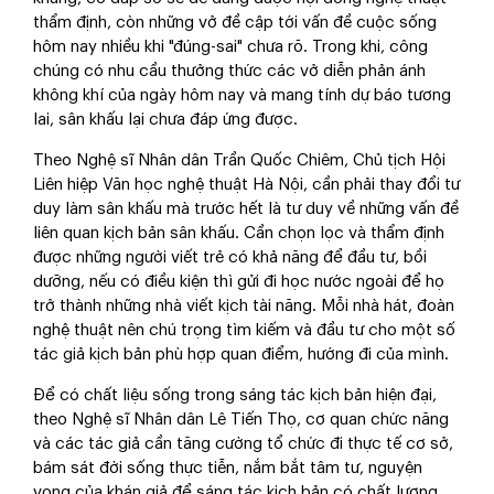
thẩm định, còn những vở đề cập tới vấn đề cuộc sống
hôm nay nhiều khi "đúng-sai" chưa rõ. Trong khi, công
chúng có nhu cầu thưởng thức các vở diễn phản ánh
không khí của ngày hôm nay và mang tính dự báo tương
lai, sân khấu lại chưa đáp ứng được.
Theo Nghệ sĩ Nhân dân Trần Quốc Chiêm, Chủ tịch Hội
Liên hiệp Văn học nghệ thuật Hà Nội, cần phải thay đổi tư
duy làm sân khấu mà trước hết là tư duy về những vấn đề
liên quan kịch bản sân khấu. Cần chọn lọc và thẩm định
được những người viết trẻ có khả năng để đầu tư, bồi
dưỡng, nếu có điều kiện thì gửi đi học nước ngoài để họ
trở thành những nhà viết kịch tài năng. Mỗi nhà hát, đoàn
nghệ thuật nên chú trọng tìm kiếm và đầu tư cho một số
tác giả kịch bản phù hợp quan điểm, hướng đi của mình.
Để có chất liệu sống trong sáng tác kịch bản hiện đại,
theo Nghệ sĩ Nhân dân Lê Tiến Thọ, cơ quan chức năng
và các tác giả cần tăng cường tổ chức đi thực tế cơ sở,
bám sát đời sống thực tiễn, nắm bắt tâm tư, nguyện
vọng của khán giả để sáng tác kịch bản có chất lượng,