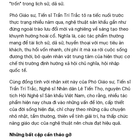
"trốn" trong lịch sử, dã sử.
Phó Giáo sư, Tiến sĩ Trần Trí Trắc tỏ ra tiếc nuối trước
thực trạng nhiều năm qua, nghệ thuật sân khấu gần như
đứng ngoài trào lưu đổi mới và nghiêng về sáng tạo theo
khuynh hướng hoài cổ. Nghĩa là, các tác phẩm thường
mang đề tài lịch sử, dã sử, huyền thoại với mục tiêu ăn
khách, thu hồi vốn nhanh, chi phí ít mà xa rời cuộc sống
đương thời, bỏ quên nhân vật trung tâm của hiện thực cơ
chế thị trường định hướng xã hội chủ nghĩa, hội nhập
quốc tế.
Cùng đồng tình với nhận xét này của Phó Giáo sư, Tiến sĩ
Trần Trí Trắc, Nghệ sĩ Nhân dân Lê Tiến Thọ, nguyên Chủ
tịch Hội Nghệ sĩ Sân khấu Việt Nam, cho rằng, nhiều tác
phẩm hiện nay chưa đi vào những vấn đề lớn, cấp thiết
của đời sống hiện đại, chỉ chạy theo những câu chuyện
nhỏ nhặt, tầm thường, thiên về tính giải trí, hạ thấp chức
năng giáo dục của nghệ thuật nên chưa đạt hiệu quả.
Những bất cập cần tháo gỡ