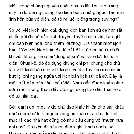
Một trong những nguyên nhân chính dẫn tới tình trạng
này là do đội ngũ sáng tác kịch bản, những người tạo nên
linh hồn của vở diễn, đã tỏ ra lười biếng trong suy nghĩ.
So với viết kịch hiện đại, dựng kịch bản lịch sử dễ hơn rất
nhiều bởi đã có sẵn tích truyện, tuyến nhân vật, tác giả
chỉ cần biến hóa, cho thêm lời thoại... là thành một kịch
bản. Còn viết kịch hiện đại là bắt đầu từ con số 0, nhiều
khi viết không khéo lại "đụng chạm" và khó đưa lên sàn
diễn. Chưa kể, do áp dụng khung chi phí chung cho thù
lao viết kịch bản nên viết kịch hiện đại tuy khó mà nhuận
bút lại chỉ ngang ngửa với kịch bản lịch sử, dã sử. Đây là
một bất cập của sân khấu Việt Nam cần được khắc phục
sớm mới mong thúc đẩy đội ngũ sáng tạo dấn thân vào
đề tài hiện đại.
Bên cạnh đó, một lý do chủ đạo khác khiến cho sân khấu
chưa dám bước ra ngoài vòng an toàn của chủ đề kịch
mục là các nhà hát cũng có nhu cầu dựng vở "mượn xưa
nói nay". Chuyện đã xảy ra, được ghi thành sách, có
khung, có đáp số sẽ dễ dàng được hội đồng nghệ thuật