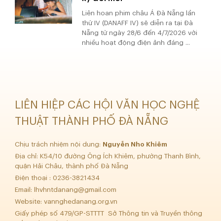
Liên hoan phim châu Á Đà Nẵng lần
thứ IV (DANAFF IV) sẽ diễn ra tại Đà
Nẵng từ ngày 28/6 đến 4/7/2026 với
nhiều hoạt động điện ảnh đáng ...
LIÊN HIỆP CÁC HỘI VĂN HỌC NGHỆ
THUẬT THÀNH PHỐ ĐÀ NẴNG
Chịu trách nhiệm nội dung:
Nguyễn Nho Khiêm
Địa chỉ: K54/10 đường Ông Ích Khiêm, phường Thanh Bình,
quận Hải Châu, thành phố Đà Nẵng
Điện thoại : 0236-3821434
Email:
lhvhntdanang@gmail.com
Website: vannghedanang.org.vn
Giấy phép số 479/GP-STTTT Sở Thông tin và Truyền thông