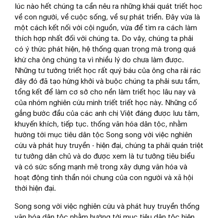
lúc nào hết chúng ta cần nêu ra những khái quát triết học
về con người, về cuộc sống, về sự phát triển. Đây vừa là
một cách kết nối với cội nguồn, vừa để tìm ra cách làm
thích hợp nhất đối với chúng ta. Do vậy, chúng ta phải
có ý thức phát hiện, hệ thống quan trọng mà trong quá
khứ cha ông chúng ta vì nhiều lý do chưa làm được.
Những tư tưởng triết học rất quý báu của ông cha rải rác
đây đó đã tạo hứng khởi và buộc chúng ta phải sưu tầm,
tổng kết để làm cơ sở cho nền làm triết học lâu nay và
của nhóm nghiên cứu minh triết triết học này. Những cố
gắng bước đầu của các anh chị Việt đáng được lưu tâm,
khuyến khích, tiếp tục. thống văn hóa dân tộc, nhằm
hướng tới mục tiêu dân tộc Song song với việc nghiên
cứu và phát huy truyền - hiện đại, chúng ta phải quán triệt
tư tưởng dân chủ và do được xem là tư tưởng tiêu biểu
và có sức sống mạnh mẽ trong xây dựng văn hóa và
hoạt động tinh thần nói chung của con người và xã hội
thời hiện đại.
Song song với việc nghiên cứu và phát huy truyền thống
văn hóa dân tộc nhằm hướng tới mục tiêu dân tộc hiện