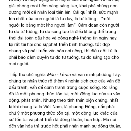
giải phóng mọi tiềm năng sáng tạo, khai phá những con
đường mới để nhân loại tiến lên. Cái quí nhất. sức mạnh
lớn nhất của con người là tư duy, là tư tưởng – “một
người lo bằng một kho người làm”. Cấm đoán còn người
tự do tư tưởng, tự do sáng tạo là điều không thể trong
thời đại toàn cầu hóa và công nghệ thông tin ngày nay,
lại rất tai hại cho sự phát triển bình thường, tốt đẹp
chung và phát triển văn hóa nói riêng, thì điều cốt tử là
phải bảo đảm quyền tự do tư tưởng, tự do sáng tạo cho
mọi người.
Tiếp thu chủ nghĩa
Mác - Lênin
và văn minh phương Tây,
chúng ta nhận thức rõ thêm ý nghĩa tích cực của vấn để
đấu tranh, vấn đề cạnh tranh trong cuộc sống. Rõ rằng
đó là một phương thức tồn tại, một động lực của sự vận
động, phát triển. Nhưng theo tinh thần biện chứng. nhất
là khi chúng ta là Việt Nam, là phương Đông, cần phải
chú ý một phương thức tồn tại, một động lực khác của
sự tồn tại và phát triển là đồng thuận, hòa hợp. Mà nói
đến văn hóa thì trước hết phải nhấn mạnh sự đồng thuận,