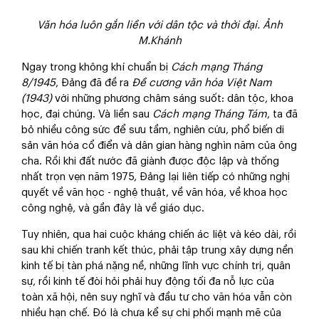
Văn hóa luôn gắn liền với dân tộc và thời đại. Ảnh
M.Khánh
Ngay trong không khí chuẩn bị
Cách mạng Tháng
8/1945
, Đảng đã đề ra
Đề cương văn hóa Việt Nam
(1943)
với những phương châm sáng suốt: dân tộc, khoa
học, đại chúng. Và liền sau
Cách mạng Tháng Tám
, ta đã
bỏ nhiều công sức để sưu tầm, nghiên cứu, phổ biến di
sản văn hóa cổ điển và dân gian hàng nghìn năm của ông
cha. Rồi khi đất nước đã giành được độc lập và thống
nhất trọn vẹn năm 1975, Đảng lại liên tiếp có những nghị
quyết về văn học - nghệ thuật, về văn hóa, về khoa học
công nghệ, và gần đây là về giáo dục.
Tuy nhiên, qua hai cuộc kháng chiến ác liệt và kéo dài, rồi
sau khi chiến tranh kết thúc, phải tập trung xây dựng nền
kinh tế bị tàn phá nặng nề, những lĩnh vực chính trị, quân
sự, rồi kinh tế đòi hỏi phải huy động tối đa nỗ lực của
toàn xã hội, nên suy nghĩ và đầu tư cho văn hóa vẫn còn
nhiều hạn chế. Đó là chưa kể sự chi phối mạnh mẽ của