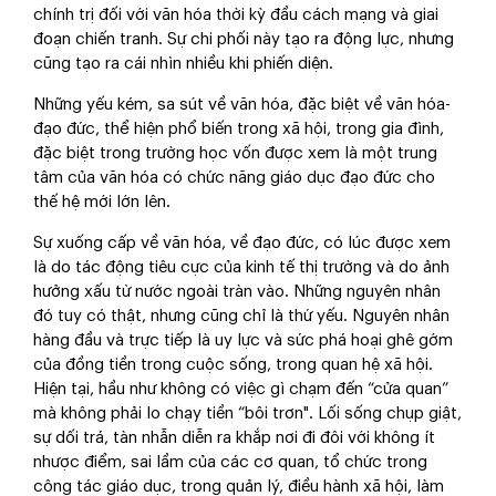
chính trị đối với văn hóa thời kỳ đầu cách mạng và giai
đoạn chiến tranh. Sự chi phối này tạo ra động lực, nhưng
cũng tạo ra cái nhìn nhiều khi phiến diện.
Những yếu kém, sa sút về văn hóa, đặc biệt về văn hóa-
đạo đức, thể hiện phổ biến trong xã hội, trong gia đình,
đặc biệt trong trường học vốn được xem là một trung
tâm của văn hóa có chức năng giáo dục đạo đức cho
thế hệ mới lớn lên.
Sự xuống cấp về văn hóa, về đạo đức, có lúc được xem
là do tác động tiêu cực của kinh tế thị trường và do ảnh
hưởng xấu từ nước ngoài tràn vào. Những nguyên nhân
đó tuy có thật, nhưng cũng chỉ là thứ yếu. Nguyên nhân
hàng đầu và trực tiếp là uy lực và sức phá hoại ghê gớm
của đồng tiền trong cuộc sống, trong quan hệ xã hội.
Hiện tại, hầu như không có việc gì chạm đến “cửa quan”
mà không phải lo chạy tiền “bôi trơn". Lối sống chụp giật,
sự dối trá, tàn nhẫn diễn ra khắp nơi đi đôi với không ít
nhược điểm, sai lầm của các cơ quan, tổ chức trong
công tác giáo dục, trong quản lý, điều hành xã hội, làm