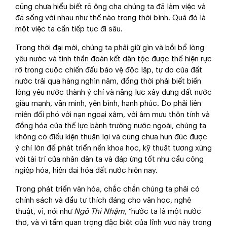
cũng chưa hiểu biết rõ ông cha chúng ta đã làm việc và
đã sống với nhau như thế nào trong thời bình. Quả đó là
một việc ta cần tiếp tục đi sâu.
Trong thời đại mới, chúng ta phải giữ gìn và bồi bổ lòng
yêu nước và tinh thần đoàn kết dân tộc được thể hiện rực
rỡ trong cuộc chiến đấu bảo vệ độc lập, tự do của đất
nước trải qua hàng nghìn năm, đồng thời phải biết biến
lòng yêu nước thành ý chí và năng lực xây dựng đất nước
giàu mạnh, văn minh, yên bình, hạnh phúc. Do phải liên
miên đối phó với nạn ngoại xâm, với âm mưu thôn tính và
đồng hóa của thế lực bành trướng nước ngoài, chúng ta
không có điều kiện thuận lợi và cũng chưa hun đúc được
ý chí lớn để phát triển nền khoa học, kỹ thuật tương xứng
với tài trí của nhân dân ta và đáp ứng tốt nhu cầu công
ngiệp hóa, hiện đại hóa đất nước hiện nay.
Trong phát triển văn hóa, chắc chắn chúng ta phải có
chính sách và đầu tư thích đáng cho văn học, nghệ
thuật, vì, nói như
Ngô Thì Nhậm
, “nước ta là một nước
thơ, và vì tầm quan trọng đặc biệt của lĩnh vực này trong