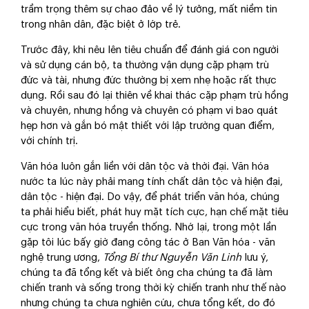
trầm trọng thêm sự chao đảo về lý tưởng, mất niềm tin
trong nhân dân, đặc biệt ở lớp trẻ.
Trước đây, khi nêu lên tiêu chuẩn để đánh giá con người
và sử dụng cán bộ, ta thường vận dụng cặp phạm trù
đức và tài, nhưng đức thường bị xem nhẹ hoặc rất thực
dụng. Rồi sau đó lại thiên về khai thác cặp phạm trù hồng
và chuyên, nhưng hồng và chuyên có phạm vi bao quát
hẹp hơn và gắn bó mật thiết với lập trường quan điểm,
với chính trị.
Văn hóa luôn gắn liền với dân tộc và thời đại. Văn hóa
nước ta lúc này phải mang tính chất dân tộc và hiện đại,
dân tộc - hiện đại. Do vậy, để phát triển văn hóa, chúng
ta phải hiểu biết, phát huy mặt tích cực, hạn chế mặt tiêu
cực trong văn hóa truyền thống. Nhớ lại, trong một lần
gặp tôi lúc bấy giờ đang công tác ở Ban Văn hóa - văn
nghệ trung ương,
Tổng Bí thư Nguyễn Văn Linh
lưu ý,
chúng ta đã tổng kết và biết ông cha chúng ta đã làm
chiến tranh và sống trong thời kỳ chiến tranh như thế nào
nhưng chúng ta chưa nghiên cứu, chưa tổng kết, do đó