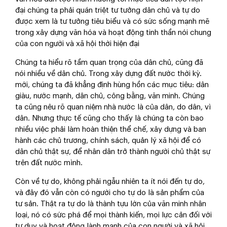
đại chúng ta phải quán triệt tư tưởng dân chủ và tự do
được xem là tư tưởng tiêu biểu và có sức sống mạnh mẽ
trong xây dựng văn hóa và hoạt động tinh thần nói chung
của con người và xã hội thời hiện đại
Chúng ta hiểu rõ tầm quan trọng của dân chủ, cũng đã
nói nhiều về dân chủ. Trong xây dựng đất nước thời kỳ.
mới, chúng ta đã khẳng định hùng hồn các mục tiêu: dân
giàu, nước mạnh, dân chủ, công bằng, văn minh. Chúng
ta cũng nêu rõ quan niệm nhà nước là của dân, do dân, vì
dân. Nhưng thực tế cũng cho thấy là chúng ta còn bao
nhiều việc phải làm hoàn thiện thể chế, xây dựng và ban
hành các chủ trương, chính sách, quản lý xã hội để có
dân chủ thật sự, để nhân dân trở thành người chủ thật sự
trên đất nước mình.
Còn về tự do, không phải ngẫu nhiên ta ít nói đến tự do,
và đây đó vẫn còn có người cho tự do là sản phẩm của
tư sản. Thật ra tự do là thành tựu lớn của văn minh nhân
loại, nó có sức phá để mọi thành kiến, mọi lực cản đối với
tư duy và hoạt động lành mạnh của con người và xã hội,