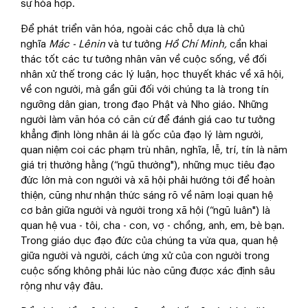
sự hòa hợp.
Để phát triển văn hóa, ngoài các chỗ dựa là chủ
nghĩa
Mác - Lênin
và tư tưởng
Hồ Chí Minh,
cần khai
thác tốt các tư tưởng nhân văn về cuộc sống, về đối
nhân xử thế trong các lý luận, học thuyết khác về xã hội,
về con người, mà gần gũi đối với chúng ta là trong tín
ngưỡng dân gian, trong đạo Phật và Nho giáo. Những
người làm văn hóa có căn cứ để đánh giá cao tư tưởng
khẳng định lòng nhân ái là gốc của đạo lý làm người,
quan niệm coi các phạm trù nhân, nghĩa, lễ, trí, tín là năm
giá trị thường hằng (“ngũ thường"), những mục tiêu đạo
đức lớn mà con người và xã hội phải hướng tới để hoàn
thiện, cũng như nhận thức sáng rõ về năm loại quan hệ
cơ bản giữa người và người trong xã hội (“ngũ luân") là
quan hệ vua - tôi, cha - con, vợ - chồng, anh, em, bè bạn.
Trong giáo dục đạo đức của chúng ta vừa qua, quan hệ
giữa người và người, cách ứng xử của con người trong
cuộc sống không phải lúc nào cũng được xác định sâu
rộng như vậy đâu.