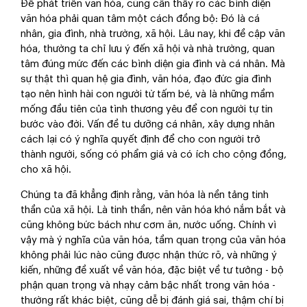
Để phát triển văn hóa, cũng cần thấy rõ các bình diện
văn hóa phải quan tâm một cách đồng bộ: Đó là cá
nhân, gia đình, nhà trường, xã hội. Lâu nay, khi đề cập văn
hóa, thường ta chỉ lưu ý đến xã hội và nhà trường, quan
tâm đúng mức đến các bình diện gia đình và cá nhân. Mà
sự thật thì quan hệ gia đình, văn hóa, đạo đức gia đình
tạo nên hình hài con người từ tấm bé, và là những mầm
mống đầu tiên của tình thương yêu để con người tự tin
bước vào đời. Vấn đề tu dưỡng cá nhân, xây dựng nhân
cách lại có ý nghĩa quyết định để cho con người trở
thành người, sống có phẩm giá và có ích cho cộng đồng,
cho xã hội.
Chúng ta đã khẳng định rằng, văn hóa là nền tảng tinh
thần của xã hội. Là tinh thần, nên văn hóa khó nắm bắt và
cũng không bức bách như cơm ăn, nước uống. Chính vì
vậy mà ý nghĩa của văn hóa, tầm quan trọng của văn hóa
không phải lúc nào cũng được nhận thức rõ, và những ý
kiến, những đề xuất về văn hóa, đặc biệt về tư tưởng - bộ
phận quan trọng và nhạy cảm bậc nhất trong văn hóa -
thường rất khác biệt, cũng dễ bị đánh giá sai, thậm chí bị