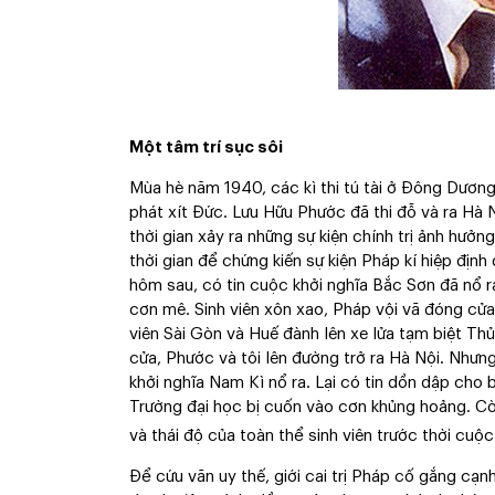
Một tâm trí sục sôi
Mùa hè năm 1940, các kì thi tú tài ở Đông Dương
phát xít Đức. Lưu Hữu Phước đã thi đỗ và ra Hà
thời gian xảy ra những sự kiện chính trị ảnh hưởn
thời gian để chứng kiến sự kiện Pháp kí hiệp địn
hôm sau, có tin cuộc khởi nghĩa Bắc Sơn đã nổ 
cơn mê. Sinh viên xôn xao, Pháp vội vã đóng cửa 
viên Sài Gòn và Huế đành lên xe lửa tạm biệt Thủ
cửa, Phước và tôi lên đường trở ra Hà Nội. Nhưng
khởi nghĩa Nam Kì nổ ra. Lại có tin dồn dập cho
Trường đại học bị cuốn vào cơn khủng hoảng. Cò
và thái độ của toàn thể sinh viên trước thời cuộ
Để cứu vãn uy thế, giới cai trị Pháp cố gắng cạn