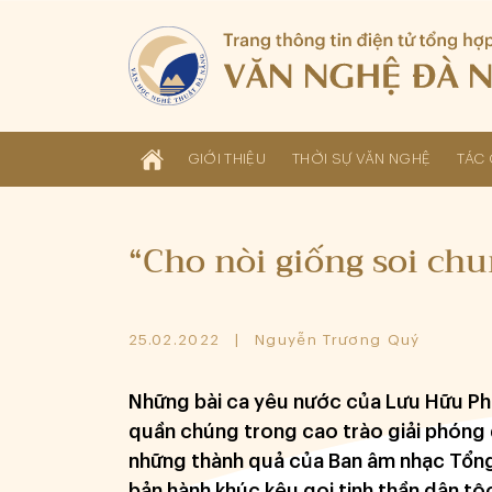
GIỚI THIỆU
THỜI SỰ VĂN NGHỆ
TÁC 
“Cho nòi giống soi chu
25.02.2022
Nguyễn Trương Quý
Những bài ca yêu nước của Lưu Hữu Ph
quần chúng trong cao trào giải phóng 
những thành quả của Ban âm nhạc Tổng
bản hành khúc kêu gọi tinh thần dân t