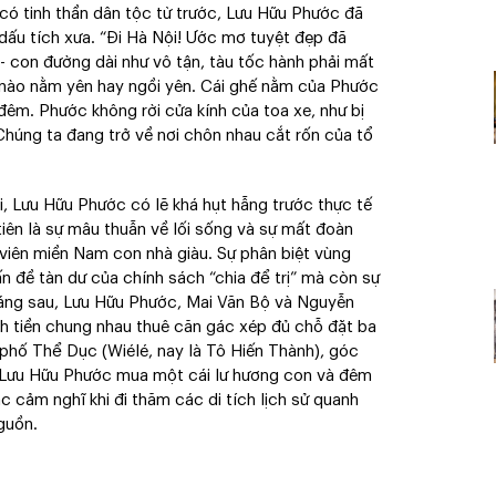
 có tinh thần dân tộc từ trước, Lưu Hữu Phước đã
ấu tích xưa. “Đi Hà Nội! Ước mơ tuyệt đẹp đã
i - con đường dài như vô tận, tàu tốc hành phải mất
 nào nằm yên hay ngồi yên. Cái ghế nằm của Phước
đêm. Phước không rời cửa kính của toa xe, như bị
Chúng ta đang trở về nơi chôn nhau cắt rốn của tổ
, Lưu Hữu Phước có lẽ khá hụt hẫng trước thực tế
tiên là sự mâu thuẫn về lối sống và sự mất đoàn
 viên miền Nam con nhà giàu. Sự phân biệt vùng
n đề tàn dư của chính sách “chia để trị” mà còn sự
tháng sau, Lưu Hữu Phước, Mai Văn Bộ và Nguyễn
nh tiền chung nhau thuê căn gác xép đủ chỗ đặt ba
0 phố Thể Dục (Wiélé, nay là Tô Hiến Thành), góc
. Lưu Hữu Phước mua một cái lư hương con và đêm
 cảm nghĩ khi đi thăm các di tích lịch sử quanh
guồn.