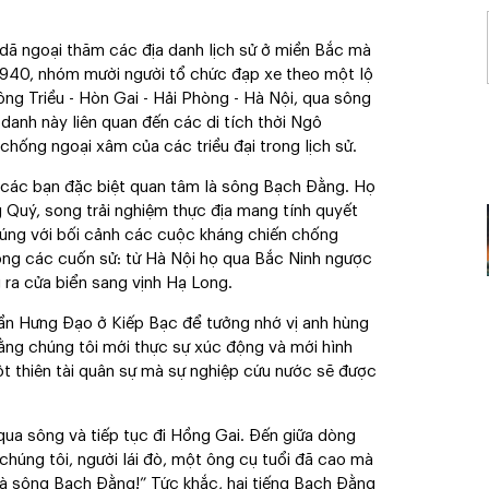
 dã ngoại thăm các địa danh lịch sử ở miền Bắc mà
l 1940, nhóm mười người tổ chức đạp xe theo một lộ
Đông Triều - Hòn Gai - Hải Phòng - Hà Nội, qua sông
danh này liên quan đến các di tích thời Ngô
 chống ngoại xâm của các triều đại trong lịch sử.
các bạn đặc biệt quan tâm là sông Bạch Đằng. Họ
Quý, song trải nghiệm thực địa mang tính quyết
 đúng với bối cảnh các cuộc kháng chiến chống
ng các cuốn sử: từ Hà Nội họ qua Bắc Ninh ngược
 ra cửa biển sang vịnh Hạ Long.
 Trần Hưng Đạo ở Kiếp Bạc để tưởng nhớ vị anh hùng
ằng chúng tôi mới thực sự xúc động và mới hình
t thiên tài quân sự mà sự nghiệp cứu nước sẽ được
qua sông và tiếp tục đi Hồng Gai. Đến giữa dòng
úng tôi, người lái đò, một ông cụ tuổi đã cao mà
 là sông Bạch Đằng!” Tức khắc, hai tiếng Bạch Đằng