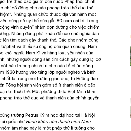
giới trẻ theo các giá trị của nước Pháp thời chính
báo chí cổ động cho các phong trào thể dục thể
 nhiệm”. Những quan chức thuộc địa vận hành một
iệc củng cố uy thế của gần 80 năm cai trị. Trong
Á cộng vinh quyền” nhằm dọn đường cho việc chiếm
ương. Những đảng phái khác đề cao chủ nghĩa dân
c lên tìm cách gây thanh thế. Các phe nhóm cũng
nh tự phát và thiếu sự ủng hộ của quần chúng. Năm
ộc khởi nghĩa Nam Kì và hàng loạt yếu nhân của
nh, những người cộng sản tìm cách gây dựng lại cơ
 một hậu trường chính trị cho các tổ chức công
m 1938 hướng vào tầng lớp người nghèo và bình
, nhất là trong môi trường giáo dục, từ Hướng đạo
ến Tổng hội sinh viên gồm số ít thanh niên ở cấp
ận trí thức trẻ. Một phương thức Việt Minh khai
nh phong trào thể dục và thanh niên của chính quyền
ùng trường Petrus Ký ra học đại học tại Hà Nội
ể ái quốc như
Hành khúc của thanh niên Nam
nhóm âm nhạc này là một phép thử lí tưởng cho