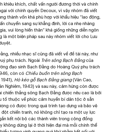
h khiêu khích, chất vấn người đương thời và chính
 ngại với chính quyền Decoux, vì vậy nhóm đã viết
rung thành vốn khá phù hợp với khẩu hiệu “lao động,
vấn chuyển sang sự khẳng định, lời ca nhẹ nhàng
gia, vui lòng hiến thân” khá giống những diễn ngôn
g là một biện pháp sau này nhóm viết lời cho Lưu
duyệt.
ng, nhiều nhạc sĩ cũng đã viết về đề tài này, như
uý phụ trách. Ngoài
Trên sông Bạch Đằng
của
Hướng đạo sinh Bạch Đằng do Hoàng Quý phụ trách
1946, còn có
Chiều buồn trên sông Bạch
 1941),
Hò kéo gỗ Bạch Đằng giang
(Văn Cao,
Văn Nghiêm, 1943) và sau này, cảm hứng còn được
 tài chiến thắng sông Bạch Đằng được nêu cao là bởi
ếu tố thuộc về phức cảm huyền bí dân tộc ở sẵn
ợng có được trong quá trình tạo dựng và bảo vệ
ột chiến tranh, nó không chỉ tạo ra một uy lực
 gắn kết nội bộ các thành viên trong cộng đồng
y không dừng lại ở thời hiện đại mà mỗi chính thể
a biểu tượng vinh quang quá khứ nhằm kết nối với