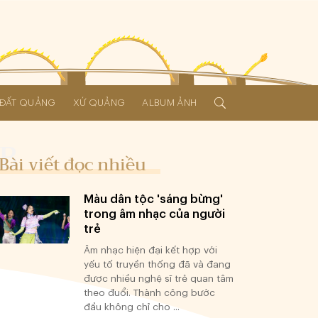
Í ĐẤT QUẢNG
XỨ QUẢNG
ALBUM ẢNH
Bài viết đọc nhiều
Màu dân tộc 'sáng bừng'
trong âm nhạc của người
trẻ
Âm nhạc hiện đại kết hợp với
yếu tố truyền thống đã và đang
được nhiều nghệ sĩ trẻ quan tâm
theo đuổi. Thành công bước
đầu không chỉ cho ...