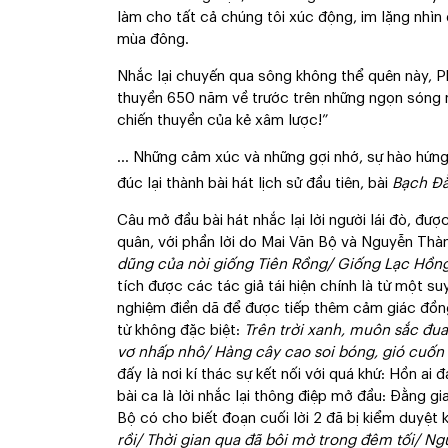
làm cho tất cả chúng tôi xúc động, im lặng nhì
mùa đông.
Nhắc lại chuyến qua sông không thể quên này, P
thuyền 650 năm về trước trên những ngọn sóng 
chiến thuyền của kẻ xâm lược!”
… Những cảm xúc và những gợi nhớ, sự hào hứng
đúc lại thành bài hát lịch sử đầu tiên, bài
Bạch Đằ
Câu mở đầu bài hát nhắc lại lời người lái đò, đư
quân, với phần lời do Mai Văn Bộ và Nguyễn Th
dũng của nòi giống Tiên Rồng/ Giống Lạc Hồn
tích được các tác giả tái hiện chính là từ một su
nghiệm điền dã để được tiếp thêm cảm giác đồng
từ không đặc biệt:
Trên trời xanh, muôn sắc đu
vơ nhấp nhô/ Hàng cây cao soi bóng, gió cuốn
đấy là nơi kí thác sự kết nối với quá khứ: Hồn ai
bài ca là lời nhắc lại thông điệp mở đầu: Đằng g
Bộ có cho biết đoạn cuối lời 2 đã bị kiểm duyệt
rồi/ Thời gian qua đã bôi mờ trong đêm tối/ Ng