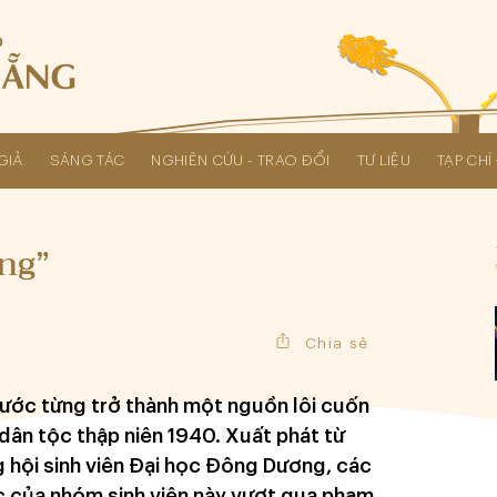
GIẢ
SÁNG TÁC
NGHIÊN CỨU - TRAO ĐỔI
TƯ LIỆU
TẠP CH
Các kỳ Đại hội Liên hiệp Hội
ng”
Chia sẻ
ước từng trở thành một nguồn lôi cuốn
dân tộc thập niên 1940. Xuất phát từ
 hội sinh viên Đại học Đông Dương, các
ộc của nhóm sinh viên này vượt qua phạm