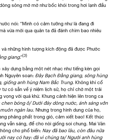
n dòng sông mờ mờ như bốc khói trong hơi lạnh đầu
hước nói: “Mình có cảm tưởng như là đang đi
mà vừa mới qua quân ta đã đánh chìm bao nhiêu
 và những hình tượng kích động đã được Phước
(3)
ng giang
.”
ợc xây dựng bằng một nét nhạc như tiếng kèn gọi
ành Nguyên soạn:
Đây Bạch Đằng giang, sông hùng
g, giống anh hùng Nam Bắc Trung
. Không khí cổ
y tư có sẵn về ý niệm lịch sử, họ chỉ chờ một trải
 vọng với quá khứ. Khung cảnh hiện lên trong ca
a chen bóng ô/ Dưới đáy dòng nước, ánh sáng vởn
 muôn ngàn lau.
Nhưng trong hình dung của họ,
 đang phảng phất trong gió, cảm xiết bao! Kết thúc
iang vẫn sáng, để cho nòi giống soi chung. Mai Văn
 không cho phổ biến:
Nay đã bao lâu, còn đâu nữa
ười nay có hay: đã vì chúng ta/ Người anh hùng