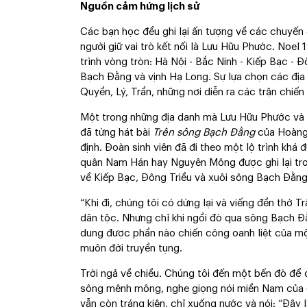
Nguồn cảm hứng lịch sử
Các bạn học đều ghi lại ấn tượng về các chuyến
người giữ vai trò kết nối là Lưu Hữu Phước. Noe
trình vòng tròn: Hà Nội - Bắc Ninh - Kiếp Bạc - 
Bạch Đằng và vịnh Hạ Long. Sự lựa chọn các địa 
Quyền, Lý, Trần, những nơi diễn ra các trận chiến
Một trong những địa danh mà Lưu Hữu Phước và 
đã từng hát bài
Trên sông Bạch Đằng
của Hoàng 
định. Đoàn sinh viên đã đi theo một lộ trình khá
quân Nam Hán hay Nguyên Mông được ghi lại tro
về Kiếp Bạc, Đông Triều và xuôi sông Bạch Đằng
“Khi đi, chúng tôi có dừng lại và viếng đền thờ
dân tộc. Nhưng chỉ khi ngồi đò qua sông Bạch Đ
dung được phần nào chiến công oanh liệt của mộ
muôn đời truyền tụng.
Trời ngả về chiều. Chúng tôi đến một bến đò để 
sông mênh mông, nghe giọng nói miền Nam của ch
vẫn còn tráng kiện, chỉ xuống nước và nói: “Đây