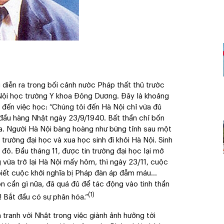
 diễn ra trong bối cảnh nước Pháp thất thủ trước
 Nội học trường Y khoa Đông Dương. Đây là khoảng
g đến việc học: “Chúng tôi đến Hà Nội chỉ vừa đủ
h đầu hàng Nhật ngày 23/9/1940. Bất thần chỉ bốn
ra. Người Hà Nội bàng hoàng như bừng tỉnh sau một
trường đại học và xua học sinh đi khỏi Hà Nội. Sinh
 đô. Đầu tháng 11, được tin trường đại học lại mở
 vừa trở lại Hà Nội mấy hôm, thì ngày 23/11, cuộc
 biết cuộc khởi nghĩa bị Pháp đàn áp đẫm máu…
n cần gì nữa, đã quá đủ để tác động vào tinh thần
(1)
c! Bắt đầu có sự phân hóa.”
h tranh với Nhật trong việc giành ảnh hưởng tới