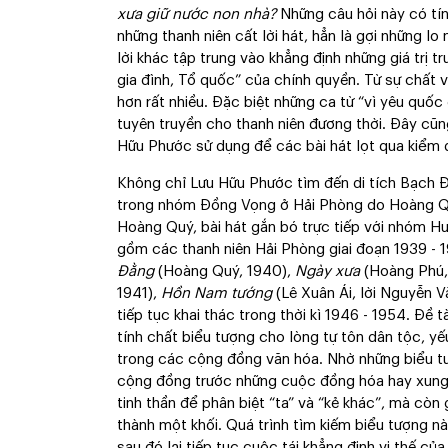
xưa giữ nước non nhà?
Những câu hỏi này có tín
những thanh niên cất lời hát, hẳn là gợi những lo
lời khác tập trung vào khẳng định những giá trị t
gia đình, Tổ quốc” của chính quyền. Từ sự chất 
hơn rất nhiều. Đặc biệt những ca từ “vì yêu quốc 
tuyên truyền cho thanh niên đương thời. Đây cũn
Hữu Phước sử dụng để các bài hát lọt qua kiểm 
Không chỉ Lưu Hữu Phước tìm đến di tích Bạch Đằ
trong nhóm Đồng Vọng ở Hải Phòng do Hoàng Q
Hoàng Quý, bài hát gắn bó trực tiếp với nhóm 
gồm các thanh niên Hải Phòng giai đoạn 1939 - 
Đằng
(Hoàng Quý, 1940),
Ngày xưa
(Hoàng Phú,
1941),
Hồn Nam tướng
(Lê Xuân Ái, lời Nguyễn 
tiếp tục khai thác trong thời kì 1946 - 1954. Đề
tính chất biểu tượng cho lòng tự tôn dân tộc, y
trong các cộng đồng văn hóa. Nhờ những biểu tư
cộng đồng trước những cuộc đồng hóa hay xung đ
tinh thần để phân biệt “ta” và “kẻ khác”, mà còn
thành một khối. Quá trình tìm kiếm biểu tượng nà
sau đó lại tiếp tục cuộc tái khẳng định vị thế củ