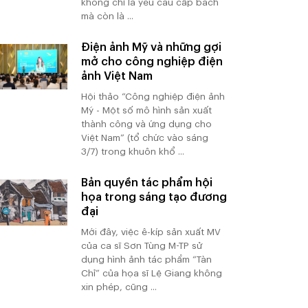
không chỉ là yêu cầu cấp bách
mà còn là ...
Điện ảnh Mỹ và những gợi
mở cho công nghiệp điện
ảnh Việt Nam
Hội thảo “Công nghiệp điện ảnh
Mỹ - Một số mô hình sản xuất
thành công và ứng dụng cho
Việt Nam” (tổ chức vào sáng
3/7) trong khuôn khổ ...
Bản quyền tác phẩm hội
họa trong sáng tạo đương
đại
Mới đây, việc ê-kíp sản xuất MV
của ca sĩ Sơn Tùng M-TP sử
dụng hình ảnh tác phẩm “Tàn
Chỉ” của họa sĩ Lệ Giang không
xin phép, cũng ...