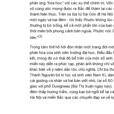
phản ứng “hóa học” với các xu thế chính trị. Vốn
vô cùng ước mong được ra Bắc để thăm lại các d
thành hiện thực. Trên xe lửa từ Sài Gòn đi Hà Nộ
một ngày và hai đêm - tôi thấy Phước không lúc
thường bị bỏ trống, kể cả một phần lớn của ban 
thôi miên bởi phong cảnh bên ngoài. Phước nói: 
(2)
tiên.”
Trong tâm thế hồ hởi đón nhận một trang đời mới
phân hóa của sinh viên trường đại học. Điều đầu 
kết, trong đó có thái độ bề trên của một số sinh
miền này diễn ra phức tạp, phản ánh không chỉ vấ
khác biệt về ý niệm dân tộc chủ nghĩa. Chỉ ba 
Thành Nguyên bỏ kí túc xá sinh viên Nam Kì, dà
cái giường cá nhân và hai bàn viết nhỏ, tại số 6
giao với phố Duvigneau (Bùi Thị Xuân ngày nay)
đêm thắp hương trầm, cùng bạn bè ngồi kể lại các
Hà Nội và miền Bắc qua các chuyến đạp xe về n